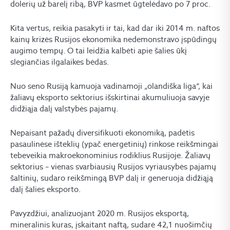
dolerių už barelį ribą, BVP kasmet ūgtelėdavo po 7 proc.
Kita vertus, reikia pasakyti ir tai, kad dar iki 2014 m. naftos
kainų krizės Rusijos ekonomika nedemonstravo įspūdingų
augimo tempų. O tai leidžia kalbėti apie šalies ūkį
slegiančias ilgalaikes bėdas.
Nuo seno Rusiją kamuoja vadinamoji „olandiška liga“, kai
žaliavų eksporto sektorius išskirtinai akumuliuoja savyje
didžiąja dalį valstybės pajamų.
Nepaisant pažadų diversifikuoti ekonomiką, padėtis
pasaulinėse išteklių (ypač energetinių) rinkose reikšmingai
tebeveikia makroekonominius rodiklius Rusijoje. Žaliavų
sektorius – vienas svarbiausių Rusijos vyriausybės pajamų
šaltinių, sudaro reikšmingą BVP dalį ir generuoja didžiąją
dalį šalies eksporto.
Pavyzdžiui, analizuojant 2020 m. Rusijos eksportą,
mineralinis kuras, įskaitant naftą, sudarė 42,1 nuošimčių