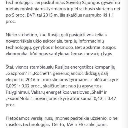
technologijas. Jei paskutiniais Sovietų Sąjungos gyvavimo
metais moksliniams tyrimams ir plėtrai buvo skiriama net
po 5 proc. BVP, tai 2015 m. šis skaičius nusmuko iki 1,1
proc.
Nieko stebėtino, kad Rusija gali pasigirti vos keliais
novatoriškais ūkio sektoriais, tarp jų informacinių
technologijų, gynybos ir kosmoso. Bet apskritai Rusijos
ekonomikai būdingas santykinai žemas inovacijų lygis.
Štai, vienos stambiausių Rusijos energetikos kompanijų
„Gazprom“ ir „Rosneft“, generuojančios didžiąją dalį
eksporto, 2016 m. moksliniams tyrimams ir plėtrai skyrė
0,095 ir 0,02 proc., skaičiuojant nuo jų apyvartos.
Palyginimui, Vakarų energetikos verslovės „Shell“ ir
„ExxonMobil“ inovacijoms skyrė atitinkamai 0,43 ir 0,47
proc.
Plėtodamos verslą, rusų įmonės pasitelkia užsienio, o ne
rusiškas technologijas. Dėl to, JAV ir ES sankcijomis