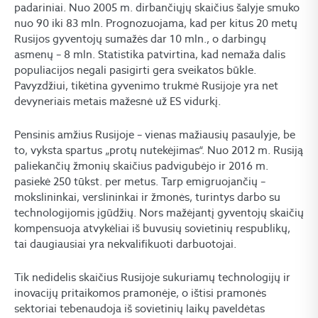
padariniai. Nuo 2005 m. dirbančiųjų skaičius šalyje smuko
nuo 90 iki 83 mln. Prognozuojama, kad per kitus 20 metų
Rusijos gyventojų sumažės dar 10 mln., o darbingų
asmenų – 8 mln. Statistika patvirtina, kad nemaža dalis
populiacijos negali pasigirti gera sveikatos būkle.
Pavyzdžiui, tikėtina gyvenimo trukmė Rusijoje yra net
devyneriais metais mažesnė už ES vidurkį.
Pensinis amžius Rusijoje – vienas mažiausių pasaulyje, be
to, vyksta spartus „protų nutekėjimas“. Nuo 2012 m. Rusiją
paliekančių žmonių skaičius padvigubėjo ir 2016 m.
pasiekė 250 tūkst. per metus. Tarp emigruojančių –
mokslininkai, verslininkai ir žmonės, turintys darbo su
technologijomis įgūdžių. Nors mažėjantį gyventojų skaičių
kompensuoja atvykėliai iš buvusių sovietinių respublikų,
tai daugiausiai yra nekvalifikuoti darbuotojai.
Tik nedidelis skaičius Rusijoje sukuriamų technologijų ir
inovacijų pritaikomos pramonėje, o ištisi pramonės
sektoriai tebenaudoja iš sovietinių laikų paveldėtas