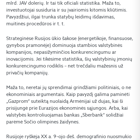
mlrd. JAV dolerių. Ir tai tik oficiali statistika. Maža to,
investuotojai susiduria ir su įvairiomis kitomis kliūtimis.
Pavyzdžiui, ilgai trunka statybų leidimų išdavimas,
muitinės procedūros ir t. t.
Strateginėse Rusijos ūkio šakose (energetikoje, finansuose,
gynybos pramonėje) dominuoja stambios valstybinės
kompanijos, nepasižyminčios konkurencingumu ar
inovacijomis. Jei tikėsime statistika, šių valstybinių įmonių
konkurencingumo rodiklis – net trečdaliu mažesnis už
privačių kompanijų.
Maža to, neretai jų sprendimai grindžiami politiniais, o ne
ekonominiais argumentais. Kaip pavyzdį galima paminėti
„Gazprom“ suteiktą nuolaidą Armėnijai už dujas, kai ši
prisijungė prie Eurazijos ekonominės sąjungos. Arba, kai
valstybės kontroliuojamas bankas „Sberbank“ solidžiai
parėmė Sočio olimpines žaidynes.
Rusijoje ryškėja XX a. 9–ojo deš. demografinio nuosmukio