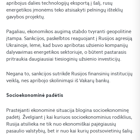
apribojus dalies technologijų eksportą į šalį, rusų
energetikos įmonėms teko atsisakyti pelningų išteklių
gavybos projektų.
Pagaliau, ekonomikos augimą stabdo tvyranti geopolitinė
įtampa. Sankcijos, paskelbtos reaguojant į Rusijos agresiją
Ukrainoje, lėmė, kad buvo apribotas užsienio kompanijų
dalyvavimas energetikos sektoriuje, o būtent pastarasis
pritraukia daugiausiai tiesioginių užsienio investicijų.
Negana to, sankcijos sutrikdė Rusijos finansinių institucijų
veiklą, nes apribojo skolinimąsi iš Vakarų bankų.
Socioekonominė padėtis
Prastėjanti ekonominė situacija blogina socioekonominę
padėtį. Žvelgiant į kai kuriuos socioekonominius rodiklius,
Rusija atsilieka ne tik nuo ekonomiškai pajėgiausių
pasaulio valstybių, bet ir nuo kai kurių postsovietinių šalių.