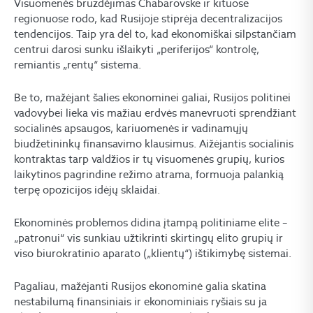
Visuomenės bruzdėjimas Chabarovske ir kituose
regionuose rodo, kad Rusijoje stiprėja decentralizacijos
tendencijos. Taip yra dėl to, kad ekonomiškai silpstančiam
centrui darosi sunku išlaikyti „periferijos“ kontrolę,
remiantis „rentų“ sistema.
Be to, mažėjant šalies ekonominei galiai, Rusijos politinei
vadovybei lieka vis mažiau erdvės manevruoti sprendžiant
socialinės apsaugos, kariuomenės ir vadinamųjų
biudžetininkų finansavimo klausimus. Aižėjantis socialinis
kontraktas tarp valdžios ir tų visuomenės grupių, kurios
laikytinos pagrindine režimo atrama, formuoja palankią
terpę opozicijos idėjų sklaidai.
Ekonominės problemos didina įtampą politiniame elite –
„patronui“ vis sunkiau užtikrinti skirtingų elito grupių ir
viso biurokratinio aparato („klientų“) ištikimybę sistemai.
Pagaliau, mažėjanti Rusijos ekonominė galia skatina
nestabilumą finansiniais ir ekonominiais ryšiais su ja