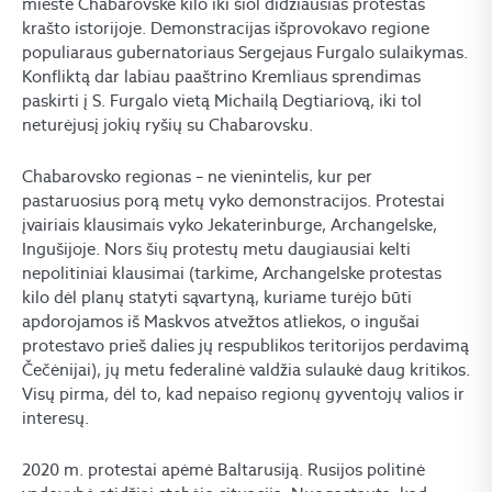
mieste Chabarovske kilo iki šiol didžiausias protestas
krašto istorijoje. Demonstracijas išprovokavo regione
populiaraus gubernatoriaus Sergejaus Furgalo sulaikymas.
Konfliktą dar labiau paaštrino Kremliaus sprendimas
paskirti į S. Furgalo vietą Michailą Degtiariovą, iki tol
neturėjusį jokių ryšių su Chabarovsku.
Chabarovsko regionas – ne vienintelis, kur per
pastaruosius porą metų vyko demonstracijos. Protestai
įvairiais klausimais vyko Jekaterinburge, Archangelske,
Ingušijoje. Nors šių protestų metu daugiausiai kelti
nepolitiniai klausimai (tarkime, Archangelske protestas
kilo dėl planų statyti sąvartyną, kuriame turėjo būti
apdorojamos iš Maskvos atvežtos atliekos, o ingušai
protestavo prieš dalies jų respublikos teritorijos perdavimą
Čečėnijai), jų metu federalinė valdžia sulaukė daug kritikos.
Visų pirma, dėl to, kad nepaiso regionų gyventojų valios ir
interesų.
2020 m. protestai apėmė Baltarusiją. Rusijos politinė