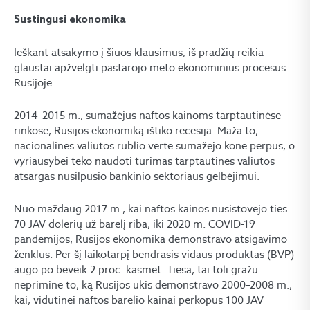
Sustingusi ekonomika
Ieškant atsakymo į šiuos klausimus, iš pradžių reikia
glaustai apžvelgti pastarojo meto ekonominius procesus
Rusijoje.
2014–2015 m., sumažėjus naftos kainoms tarptautinėse
rinkose, Rusijos ekonomiką ištiko recesija. Maža to,
nacionalinės valiutos rublio vertė sumažėjo kone perpus, o
vyriausybei teko naudoti turimas tarptautinės valiutos
atsargas nusilpusio bankinio sektoriaus gelbėjimui.
Nuo maždaug 2017 m., kai naftos kainos nusistovėjo ties
70 JAV dolerių už barelį riba, iki 2020 m. COVID-19
pandemijos, Rusijos ekonomika demonstravo atsigavimo
ženklus. Per šį laikotarpį bendrasis vidaus produktas (BVP)
augo po beveik 2 proc. kasmet. Tiesa, tai toli gražu
nepriminė to, ką Rusijos ūkis demonstravo 2000–2008 m.,
kai, vidutinei naftos barelio kainai perkopus 100 JAV