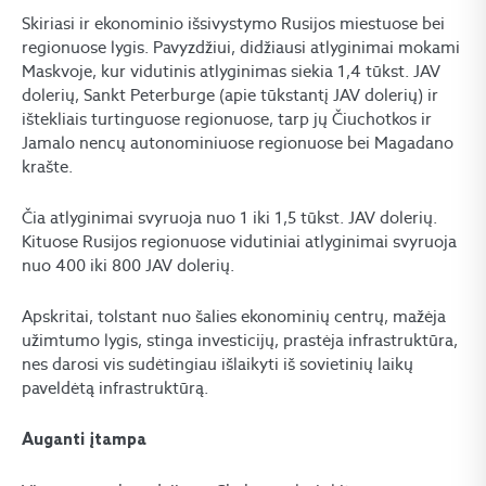
Skiriasi ir ekonominio išsivystymo Rusijos miestuose bei
regionuose lygis. Pavyzdžiui, didžiausi atlyginimai mokami
Maskvoje, kur vidutinis atlyginimas siekia 1,4 tūkst. JAV
dolerių, Sankt Peterburge (apie tūkstantį JAV dolerių) ir
ištekliais turtinguose regionuose, tarp jų Čiuchotkos ir
Jamalo nencų autonominiuose regionuose bei Magadano
krašte.
Čia atlyginimai svyruoja nuo 1 iki 1,5 tūkst. JAV dolerių.
Kituose Rusijos regionuose vidutiniai atlyginimai svyruoja
nuo 400 iki 800 JAV dolerių.
Apskritai, tolstant nuo šalies ekonominių centrų, mažėja
užimtumo lygis, stinga investicijų, prastėja infrastruktūra,
nes darosi vis sudėtingiau išlaikyti iš sovietinių laikų
paveldėtą infrastruktūrą.
Auganti įtampa