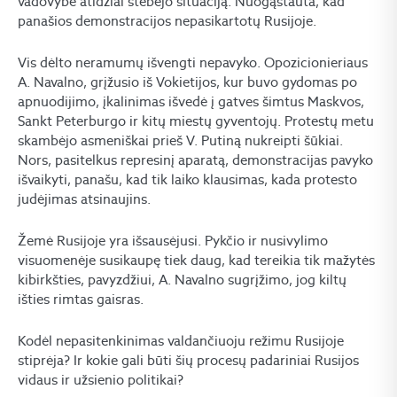
vadovybė atidžiai stebėjo situaciją. Nuogąstauta, kad
panašios demonstracijos nepasikartotų Rusijoje.
Vis dėlto neramumų išvengti nepavyko. Opozicionieriaus
A. Navalno, grįžusio iš Vokietijos, kur buvo gydomas po
apnuodijimo, įkalinimas išvedė į gatves šimtus Maskvos,
Sankt Peterburgo ir kitų miestų gyventojų. Protestų metu
skambėjo asmeniškai prieš V. Putiną nukreipti šūkiai.
Nors, pasitelkus represinį aparatą, demonstracijas pavyko
išvaikyti, panašu, kad tik laiko klausimas, kada protesto
judėjimas atsinaujins.
Žemė Rusijoje yra išsausėjusi. Pykčio ir nusivylimo
visuomenėje susikaupę tiek daug, kad tereikia tik mažytės
kibirkšties, pavyzdžiui, A. Navalno sugrįžimo, jog kiltų
išties rimtas gaisras.
Kodėl nepasitenkinimas valdančiuoju režimu Rusijoje
stiprėja? Ir kokie gali būti šių procesų padariniai Rusijos
vidaus ir užsienio politikai?