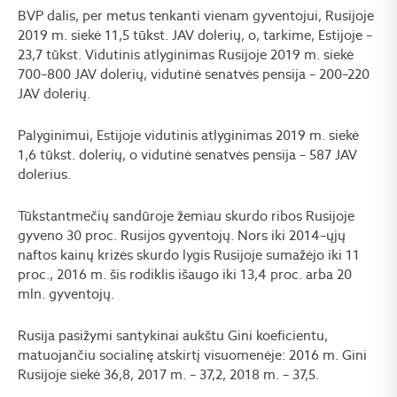
BVP dalis, per metus tenkanti vienam gyventojui, Rusijoje
2019 m. siekė 11,5 tūkst. JAV dolerių, o, tarkime, Estijoje –
23,7 tūkst. Vidutinis atlyginimas Rusijoje 2019 m. siekė
700–800 JAV dolerių, vidutinė senatvės pensija – 200–220
JAV dolerių.
Palyginimui, Estijoje vidutinis atlyginimas 2019 m. siekė
1,6 tūkst. dolerių, o vidutinė senatvės pensija – 587 JAV
dolerius.
Tūkstantmečių sandūroje žemiau skurdo ribos Rusijoje
gyveno 30 proc. Rusijos gyventojų. Nors iki 2014–ųjų
naftos kainų krizės skurdo lygis Rusijoje sumažėjo iki 11
proc., 2016 m. šis rodiklis išaugo iki 13,4 proc. arba 20
mln. gyventojų.
Rusija pasižymi santykinai aukštu Gini koeficientu,
matuojančiu socialinę atskirtį visuomenėje: 2016 m. Gini
Rusijoje siekė 36,8, 2017 m. – 37,2, 2018 m. – 37,5.