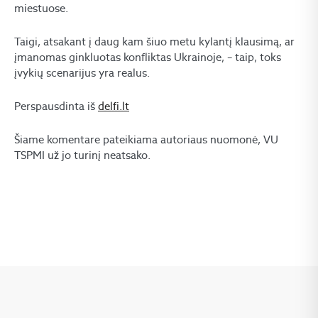
miestuose.
Taigi, atsakant į daug kam šiuo metu kylantį klausimą, ar
įmanomas ginkluotas konfliktas Ukrainoje, – taip, toks
įvykių scenarijus yra realus.
Perspausdinta iš
delfi.lt
Šiame komentare pateikiama autoriaus nuomonė, VU
TSPMI už jo turinį neatsako.