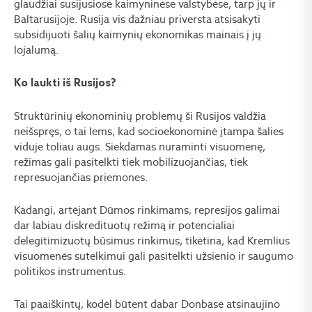
glaudžiai susijusiose kaimyninėse valstybėse, tarp jų ir
Baltarusijoje. Rusija vis dažniau priversta atsisakyti
subsidijuoti šalių kaimynių ekonomikas mainais į jų
lojalumą.
Ko laukti iš Rusijos?
Struktūrinių ekonominių problemų ši Rusijos valdžia
neišspręs, o tai lems, kad socioekonominė įtampa šalies
viduje toliau augs. Siekdamas nuraminti visuomenę,
režimas gali pasitelkti tiek mobilizuojančias, tiek
represuojančias priemones.
Kadangi, artėjant Dūmos rinkimams, represijos galimai
dar labiau diskredituotų režimą ir potencialiai
delegitimizuotų būsimus rinkimus, tikėtina, kad Kremlius
visuomenės sutelkimui gali pasitelkti užsienio ir saugumo
politikos instrumentus.
Tai paaiškintų, kodėl būtent dabar Donbase atsinaujino