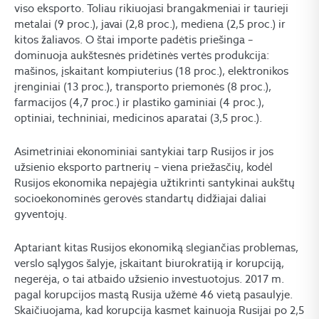
viso eksporto. Toliau rikiuojasi brangakmeniai ir taurieji
metalai (9 proc.), javai (2,8 proc.), mediena (2,5 proc.) ir
kitos žaliavos. O štai importe padėtis priešinga –
dominuoja aukštesnės pridėtinės vertės produkcija:
mašinos, įskaitant kompiuterius (18 proc.), elektronikos
įrenginiai (13 proc.), transporto priemonės (8 proc.),
farmacijos (4,7 proc.) ir plastiko gaminiai (4 proc.),
optiniai, techniniai, medicinos aparatai (3,5 proc.).
Asimetriniai ekonominiai santykiai tarp Rusijos ir jos
užsienio eksporto partnerių – viena priežasčių, kodėl
Rusijos ekonomika nepajėgia užtikrinti santykinai aukštų
socioekonominės gerovės standartų didžiajai daliai
gyventojų.
Aptariant kitas Rusijos ekonomiką slegiančias problemas,
verslo sąlygos šalyje, įskaitant biurokratiją ir korupciją,
negerėja, o tai atbaido užsienio investuotojus. 2017 m.
pagal korupcijos mastą Rusija užėmė 46 vietą pasaulyje.
Skaičiuojama, kad korupcija kasmet kainuoja Rusijai po 2,5