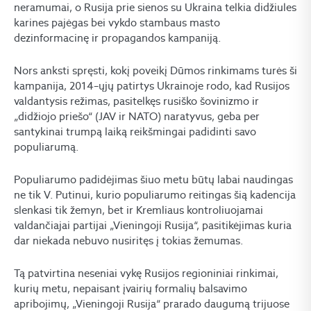
neramumai, o Rusija prie sienos su Ukraina telkia didžiules
karines pajėgas bei vykdo stambaus masto
dezinformacinę ir propagandos kampaniją.
Nors anksti spręsti, kokį poveikį Dūmos rinkimams turės ši
kampanija, 2014–ųjų patirtys Ukrainoje rodo, kad Rusijos
valdantysis režimas, pasitelkęs rusiško šovinizmo ir
„didžiojo priešo“ (JAV ir NATO) naratyvus, geba per
santykinai trumpą laiką reikšmingai padidinti savo
populiarumą.
Populiarumo padidėjimas šiuo metu būtų labai naudingas
ne tik V. Putinui, kurio populiarumo reitingas šią kadencija
slenkasi tik žemyn, bet ir Kremliaus kontroliuojamai
valdančiajai partijai „Vieningoji Rusija“, pasitikėjimas kuria
dar niekada nebuvo nusiritęs į tokias žemumas.
Tą patvirtina neseniai vykę Rusijos regioniniai rinkimai,
kurių metu, nepaisant įvairių formalių balsavimo
apribojimų, „Vieningoji Rusija“ prarado daugumą trijuose