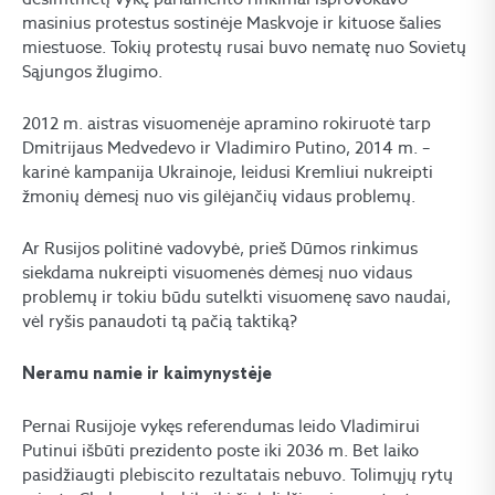
masinius protestus sostinėje Maskvoje ir kituose šalies
miestuose. Tokių protestų rusai buvo nematę nuo Sovietų
Sąjungos žlugimo.
2012 m. aistras visuomenėje apramino rokiruotė tarp
Dmitrijaus Medvedevo ir Vladimiro Putino, 2014 m. –
karinė kampanija Ukrainoje, leidusi Kremliui nukreipti
žmonių dėmesį nuo vis gilėjančių vidaus problemų.
Ar Rusijos politinė vadovybė, prieš Dūmos rinkimus
siekdama nukreipti visuomenės dėmesį nuo vidaus
problemų ir tokiu būdu sutelkti visuomenę savo naudai,
vėl ryšis panaudoti tą pačią taktiką?
Neramu namie ir kaimynystėje
Pernai Rusijoje vykęs referendumas leido Vladimirui
Putinui išbūti prezidento poste iki 2036 m. Bet laiko
pasidžiaugti plebiscito rezultatais nebuvo. Tolimųjų rytų