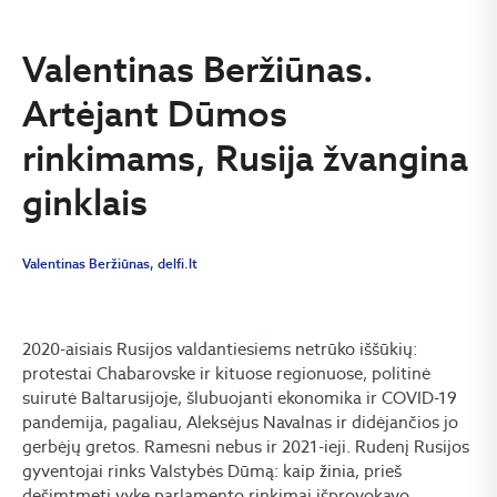
Valentinas Beržiūnas.
Artėjant Dūmos
rinkimams, Rusija žvangina
ginklais
Valentinas Beržiūnas, delfi.lt
2020-aisiais Rusijos valdantiesiems netrūko iššūkių:
protestai Chabarovske ir kituose regionuose, politinė
suirutė Baltarusijoje, šlubuojanti ekonomika ir COVID-19
pandemija, pagaliau, Aleksėjus Navalnas ir didėjančios jo
gerbėjų gretos. Ramesni nebus ir 2021-ieji. Rudenį Rusijos
gyventojai rinks Valstybės Dūmą: kaip žinia, prieš
dešimtmetį vykę parlamento rinkimai išprovokavo