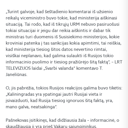
„Turint galvoje, kad šeštadienio komentarai iš užsienio
reikalų viceministro buvo tokie, kad ministerija aiškinasi
situaciją. Tai rodo, kad iš tikrųjų URM nebuvo pasiruošusi
tokiai situacijai ir jeigu dar reikia aiškintis ir dabar tik
ministras turi duomenis iš Susisiekimo ministerijos, kokie
kroviniai patenka į tas sankcijas kokia apimtimi, tai reiškia,
kad ministerija tiesiog šitos datos nevertino rimtai,
visiškai neplanavo, kad galima sulaukti iš Rusijos tokio
informacinio puolimo ir tiesiog pražiūrėjo šitą faktą“, – LRT
TELEVIZIJOS laidai „Svarbi valanda“ komentavo T.
Janeliūnas.
O, jis pabrėžia, tokios Rusijos reakcijos galima buvo tikėtis:
„Kaliningradas yra ypatingai jautri Rusijai vieta ir
įsivaizduoti, kad Rusija tiesiog ignoruos šitą faktą, yra,
mano galva, neatsakinga“.
Pašnekovas įsitikinęs, kad didžiausia žala – informacinė, o
skaudžiausia ji yra prieš Vakarų sąjungininkus.