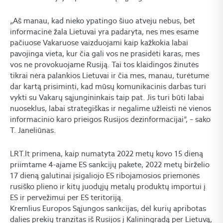
„Aš manau, kad nieko ypatingo šiuo atveju nebus, bet
informacinė žala Lietuvai yra padaryta, nes mes esame
pačiuose Vakaruose vaizduojami kaip kažkokia labai
pavojinga vieta, kur čia gali vos ne prasidėti karas, mes
vos ne provokuojame Rusiją. Tai tos klaidingos žinutės
tikrai nėra palankios Lietuvai ir čia mes, manau, turėtume
dar kartą prisiminti, kad mūsų komunikacinis darbas turi
vykti su Vakarų sąjungininkais taip pat. Jis turi būti labai
nuoseklus, labai strategiškas ir negalime užleisti nė vienos
informacinio karo prieigos Rusijos dezinformacijai“, – sako
T. Janeliūnas.
LRT.lt primena, kaip numatyta 2022 metų kovo 15 dieną
priimtame 4-ajame ES sankcijų pakete, 2022 metų birželio
17 dieną galutinai įsigaliojo ES ribojamosios priemonės
rusiško plieno ir kitų juodųjų metalų produktų importui į
ES ir pervežimui per ES teritoriją.
Kremlius Europos Sąjungos sankcijas, dėl kurių apribotas
dalies prekių tranzitas iš Rusijos į Kaliningradą per Lietuvą,