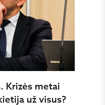
. Krizės metai
kietija už visus?