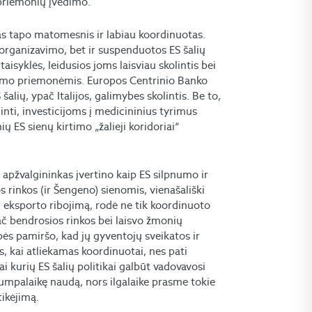
 priemonių įvedimo.
kas tapo matomesnis ir labiau koordinuotas.
s organizavimo, bet ir suspenduotos ES šalių
aisyklės, leidusios joms laisviau skolintis bei
nimo priemonėmis. Europos Centrinio Banko
alių, ypač Italijos, galimybes skolintis. Be to,
inti, investicijoms į medicininius tyrimus
ų ES sienų kirtimo „žalieji koridoriai“
s apžvalgininkas įvertino kaip ES silpnumo ir
 rinkos (ir Šengeno) sienomis, vienašališki
ių eksporto ribojimą, rodė ne tik koordinuoto
ač bendrosios rinkos bei laisvo žmonių
bės pamiršo, kad jų gyventojų sveikatos ir
 kai atliekamas koordinuotai, nes pati
i kurių ES šalių politikai galbūt vadovavosi
trumpalaikę naudą, nors ilgalaike prasme tokie
tikėjimą.