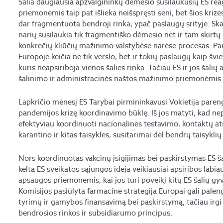
Šalia daugiausia apžvalgininkų dėmesio susilaukusių ES re
priemonėmis taip pat išlieka neišspręsti seni, bet šios krizės 
dar fragmentuota bendroji rinka, ypač paslaugų srityje. Sk
narių susilaukia tik fragmentiško dėmesio net ir tam skirtų 
konkrečių kliūčių mažinimo valstybėse narėse procesas. Pan
Europoje keičia ne tik verslo, bet ir tokių paslaugų kaip šv
kuris neapsiriboja vienos šalies rinka. Tačiau ES ir jos šalių
šalinimo ir administracinės naštos mažinimo priemonėmis 
Lapkričio mėnesį ES Tarybai pirmininkavusi Vokietija pare
pandemijos krizę koordinavimo būklę. Iš jos matyti, kad ne
efektyviau koordinuoti nacionalines testavimo, kontaktų at
karantino ir kitas taisykles, susitarimai dėl bendrų taisykli
Nors koordinuotas vakcinų įsigijimas bei paskirstymas ES š
kelta ES sveikatos sąjungos idėja veikiausiai apsiribos lab
apsaugos priemonėmis, kai jos turi poveikį kitų ES šalių g
Komisijos pasiūlyta farmacinė strategija Europai gali pale
tyrimų ir gamybos finansavimą bei paskirstymą, tačiau irgi v
bendrosios rinkos ir subsidiarumo principus.