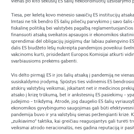
vienas po kito sekusių ES šalių nekoordinuotų užsidarymo
Tiesa, per keletą kovo mėnesio savaičių ES institucijų atsa
Imtasi ne tik bendro ES šalių piliečių parvykimo į savo šali
fiskalinę politiką bei valstybės pagalbą reglamentuojančios t
finansuoti atsaką sveikatos apsaugos ir ekonomikos skati
sprendimai dėl obligacijų įsigijimų dar labiau palengvino ES š
dalis ES biudžeto lėšų nukreipta pandemijos poveikiui šveln
vakcinoms kurti, prisidedant Europos Komisijai atkurti vidini
svarbiausioms prekėms gabenti.
Vis dėlto pirmąjį ES ir jos šalių atsaką į pandemiją ne viena
susiskaldymo įrodymą. Spūstys ties vidinėmis ES bendrosios
atskirų valstybių veiksmai, įskaitant net ir medicinos prek
atsako į krizę trūkumą, bet ir ankstesnių ES pasiekimų – yp
judėjimo – trikdymą. Atrodė, jog daugelio ES šalių vyriausy
ekonomikos gyvybingumo saugojimas gali būti efektyvesnis,
pandemija buvo ir yra valstybių sienas peržengianti krizė. Ka
„zuikiavimo“ taktika, kai greičiau reaguojantys gali turėti 
veiksmai atrodo neracionalūs, nes gadina reputaciją ir pasi