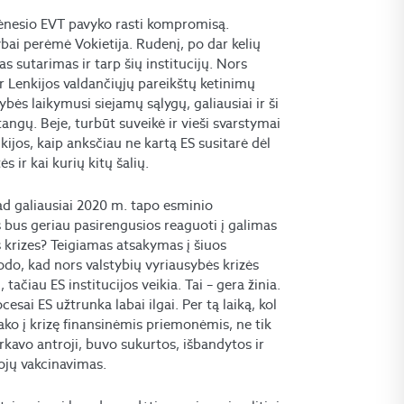
mėnesio EVT pavyko rasti kompromisą.
ybai perėmė Vokietija. Rudenį, po dar kelių
 sutarimas ir tarp šių institucijų. Nors
r Lenkijos valdančiųjų pareikštų ketinimų
bės laikymusi siejamų sąlygų, galiausiai ir ši
tangų. Beje, turbūt suveikė ir vieši svarstymai
nkijos, kaip anksčiau ne kartą ES susitarė dėl
 ir kai kurių kitų šalių.
kad galiausiai 2020 m. tapo esminio
ės bus geriau pasirengusios reaguoti į galimas
s krizes? Teigiamas atsakymas į šiuos
odo, kad nors valstybių vyriausybės krizės
ačiau ES institucijos veikia. Tai – gera žinia.
sai ES užtrunka labai ilgai. Per tą laiką, kol
ako į krizę finansinėmis priemonėmis, ne tik
rkavo antroji, buvo sukurtos, išbandytos ir
tojų vakcinavimas.