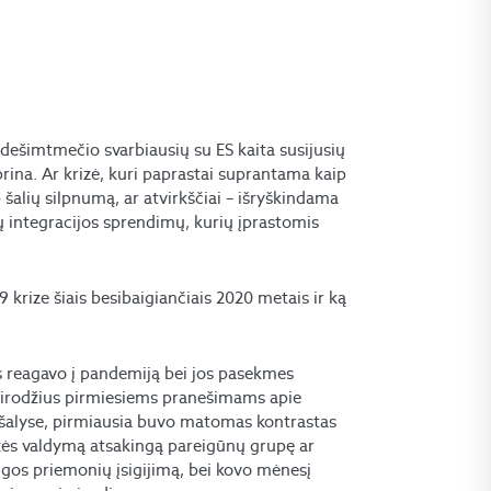
dešimtmečio svarbiausių su ES kaita susijusių
iprina. Ar krizė, kuri paprastai suprantama kaip
 šalių silpnumą, ar atvirkščiai – išryškindama
ų integracijos sprendimų, kurių įprastomis
 krize šiais besibaigiančiais 2020 metais ir ką
rės reagavo į pandemiją bei jos pasekmes
asirodžius pirmiesiems pranešimams apie
 ES šalyse, pirmiausia buvo matomas kontrastas
izės valdymą atsakingą pareigūnų grupę ar
ugos priemonių įsigijimą, bei kovo mėnesį