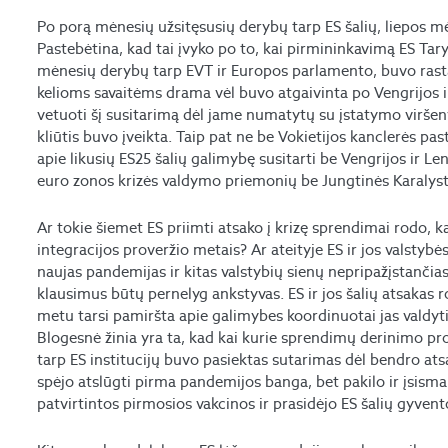
Po porą mėnesių užsitęsusių derybų tarp ES šalių, liepos 
Pastebėtina, kad tai įvyko po to, kai pirmininkavimą ES Tar
mėnesių derybų tarp EVT ir Europos parlamento, buvo rastas
kelioms savaitėms drama vėl buvo atgaivinta po Vengrijos i
vetuoti šį susitarimą dėl jame numatytų su įstatymo viršeny
kliūtis buvo įveikta. Taip pat ne be Vokietijos kanclerės pas
apie likusių ES25 šalių galimybę susitarti be Vengrijos ir Le
euro zonos krizės valdymo priemonių be Jungtinės Karalystės
Ar tokie šiemet ES priimti atsako į krizę sprendimai rodo, 
integracijos proveržio metais? Ar ateityje ES ir jos valstyb
naujas pandemijas ir kitas valstybių sienų nepripažįstančia
klausimus būtų pernelyg ankstyvas. ES ir jos šalių atsakas r
metu tarsi pamiršta apie galimybes koordinuotai jas valdyti, t
Blogesnė žinia yra ta, kad kai kurie sprendimų derinimo proce
tarp ES institucijų buvo pasiektas sutarimas dėl bendro ats
spėjo atslūgti pirma pandemijos banga, bet pakilo ir įsisma
patvirtintos pirmosios vakcinos ir prasidėjo ES šalių gyven