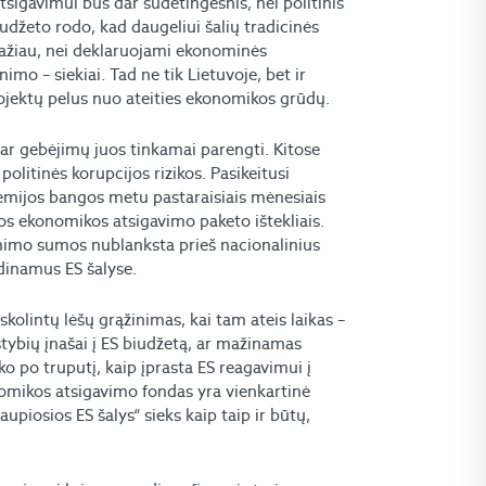
sigavimui bus dar sudėtingesnis, nei politinis
udžeto rodo, kad daugeliui šalių tradicinės
 mažiau, nei deklaruojami ekonominės
mo – siekiai. Tad ne tik Lietuvoje, bet ir
rojektų pelus nuo ateities ekonomikos grūdų.
ų ar gebėjimų juos tinkamai parengti. Kitose
politinės korupcijos rizikos. Pasikeitusi
emijos bangos metu pastaraisiais mėnesiais
dos ekonomikos atsigavimo paketo ištekliais.
inimo sumos nublanksta prieš nacionalinius
dinamus ES šalyse.
kolintų lėšų grąžinimas, kai tam ateis laikas –
stybių įnašai į ES biudžetą, ar mažinamas
ko po truputį, kaip įprasta ES reagavimui į
nomikos atsigavimo fondas yra vienkartinė
aupiosios ES šalys“ sieks kaip taip ir būtų,