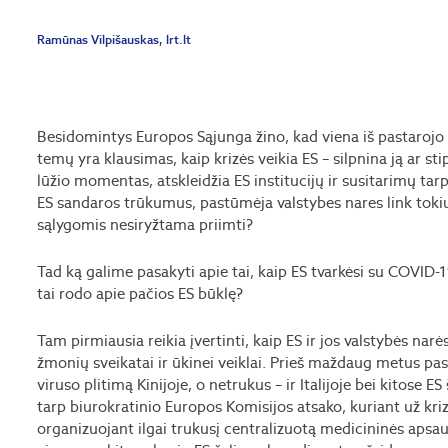
Ramūnas Vilpišauskas, lrt.lt
Besidomintys Europos Sąjunga žino, kad viena iš pastarojo 
temų yra klausimas, kaip krizės veikia ES – silpnina ją ar st
lūžio momentas, atskleidžia ES institucijų ir susitarimų tarp
ES sandaros trūkumus, pastūmėja valstybes nares link toki
sąlygomis nesiryžtama priimti?
Tad ką galime pasakyti apie tai, kaip ES tvarkėsi su COVID-19
tai rodo apie pačios ES būklę?
Tam pirmiausia reikia įvertinti, kaip ES ir jos valstybės na
žmonių sveikatai ir ūkinei veiklai. Prieš maždaug metus p
viruso plitimą Kinijoje, o netrukus – ir Italijoje bei kitose
tarp biurokratinio Europos Komisijos atsako, kuriant už kr
organizuojant ilgai trukusį centralizuotą medicininės apsa