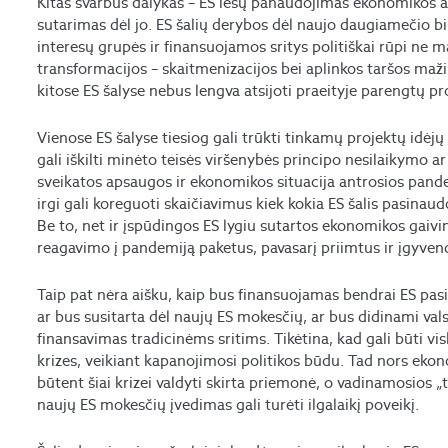
Kitas svarbus dalykas – ES lėšų panaudojimas ekonomikos at
sutarimas dėl jo. ES šalių derybos dėl naujo daugiamečio bi
interesų grupės ir finansuojamos sritys politiškai rūpi ne
transformacijos – skaitmenizacijos bei aplinkos taršos mažini
kitose ES šalyse nebus lengva atsijoti praeityje parengtų p
Vienose ES šalyse tiesiog gali trūkti tinkamų projektų idėj
gali iškilti minėto teisės viršenybės principo nesilaikymo ar 
sveikatos apsaugos ir ekonomikos situacija antrosios pand
irgi gali koreguoti skaičiavimus kiek kokia ES šalis pasinau
Be to, net ir įspūdingos ES lygiu sutartos ekonomikos gaiv
reagavimo į pandemiją paketus, pavasarį priimtus ir įgyven
Taip pat nėra aišku, kaip bus finansuojamas bendrai ES pasis
ar bus susitarta dėl naujų ES mokesčių, ar bus didinami val
finansavimas tradicinėms sritims. Tikėtina, kad gali būti vis
krizes, veikiant kapanojimosi politikos būdu. Tad nors eko
būtent šiai krizei valdyti skirta priemonė, o vadinamosios „t
naujų ES mokesčių įvedimas gali turėti ilgalaikį poveikį.