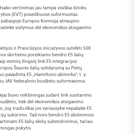
tsako vertinimas jau tampa visiškai kitoks.
arybos (EVT) posėdžiuose suformuotas
s pabaigoje Europos Komisija atnaujino
 pateikė siūlymus dėl ekonomikos atsigavimo
tijos ir Prancūzijos iniciatyvos sutelkti 500
mui skirtiems poreikiams bendro ES šalių
aip esminį žingsnį link ES integracijos
uropos Šiaurės šalių solidarumą su Pietų
buvo pavadinta ES „Hamiltono akimirka“, t. y.
čiu JAV federalinio biudžeto suformavimui.
dėjai buvo reikšmingas judant link susitarimo
 biudžeto, tiek dėl ekonomikos atsigavimo
o, jog tradiciškai jos vyriausybė nepalaikė ES
cijų sukūrimo. Tad nors bendro ES skolinimosi
kartiniam ES šalių skolų subendrinimui, tačiau
šmingas pokytis.