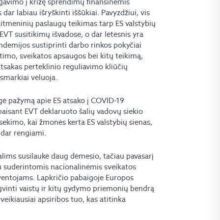
agavimo į krizę sprendimų finansinėmis
dar labiau išryškinti iššūkiai. Pavyzdžiui, vis
aitmeninių paslaugų teikimas tarp ES valstybių
EVT susitikimų išvadose, o dar lėtesnis yra
demijos sustiprinti darbo rinkos pokyčiai
ietimo, sveikatos apsaugos bei kitų teikimą,
 atsakas perteklinio reguliavimo kliūčių
smarkiai vėluoja.
ngė pažymą apie ES atsako į COVID-19
paisant EVT deklaruoto šalių vadovų siekio
sekimo, kai žmonės kerta ES valstybių sienas,
ų dar rengiami.
alims susilaukė daug dėmesio, tačiau pavasarį
iau suderintomis nacionalinėmis sveikatos
yventojams. Lapkričio pabaigoje Europos
ngvinti vaistų ir kitų gydymo priemonių bendrą
eikiausiai apsiribos tuo, kas atitinka