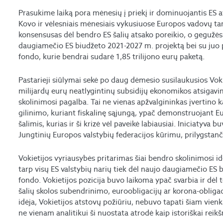
Prasukime laiką pora mėnesių į priekį ir dominuojantis ES a
Kovo ir vėlesniais mėnesiais vykusiuose Europos vadovų t
konsensusas dėl bendro ES šalių atsako poreikio, o gegužė
daugiamečio ES biudžeto 2021-2027 m. projektą bei su juo
fondo, kurie bendrai sudarė 1,85 trilijono eurų paketą.
Pastarieji siūlymai sekė po daug dėmesio susilaukusios Vokie
milijardų eurų neatlygintinų subsidijų ekonomikos atsigavi
skolinimosi pagalba. Tai ne vienas apžvalgininkas įvertino k
gilinimo, kuriant fiskalinę sąjungą, ypač demonstruojant E
šalimis, kurias ir ši krizė vėl paveikė labiausiai. Iniciatyva 
Jungtinių Europos valstybių federacijos kūrimu, prilygstan
Vokietijos vyriausybės pritarimas šiai bendro skolinimosi i
tarp visų ES valstybių narių tiek dėl naujo daugiamečio ES
fondo. Vokietijos pozicija buvo laikoma ypač svarbia ir dėl t
šalių skolos subendrinimo, euroobligacijų ar korona-obliga
idėja, Vokietijos atstovų požiūriu, nebuvo tapati šiam vien
ne vienam analitikui ši nuostata atrodė kaip istoriškai reik