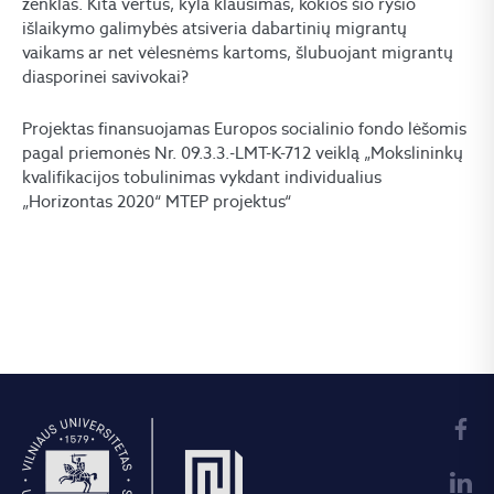
ženklas. Kita vertus, kyla klausimas, kokios šio ryšio
išlaikymo galimybės atsiveria dabartinių migrantų
vaikams ar net vėlesnėms kartoms, šlubuojant migrantų
diasporinei savivokai?
Projektas finansuojamas Europos socialinio fondo lėšomis
pagal priemonės Nr. 09.3.3.-LMT-K-712 veiklą „Mokslininkų
kvalifikacijos tobulinimas vykdant individualius
„Horizontas 2020“ MTEP projektus“