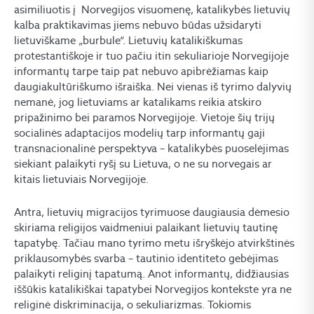
asimiliuotis į Norvegijos visuomenę, katalikybės lietuvių
kalba praktikavimas jiems nebuvo būdas užsidaryti
lietuviškame „burbule“. Lietuvių katalikiškumas
protestantiškoje ir tuo pačiu itin sekuliarioje Norvegijoje
informantų tarpe taip pat nebuvo apibrėžiamas kaip
daugiakultūriškumo išraiška. Nei vienas iš tyrimo dalyvių
nemanė, jog lietuviams ar katalikams reikia atskiro
pripažinimo bei paramos Norvegijoje. Vietoje šių trijų
socialinės adaptacijos modelių tarp informantų gaji
transnacionalinė perspektyva – katalikybės puoselėjimas
siekiant palaikyti ryšį su Lietuva, o ne su norvegais ar
kitais lietuviais Norvegijoje.
Antra, lietuvių migracijos tyrimuose daugiausia dėmesio
skiriama religijos vaidmeniui palaikant lietuvių tautinę
tapatybę. Tačiau mano tyrimo metu išryškėjo atvirkštinės
priklausomybės svarba – tautinio identiteto gebėjimas
palaikyti religinį tapatumą. Anot informantų, didžiausias
iššūkis katalikiškai tapatybei Norvegijos kontekste yra ne
religinė diskriminacija, o sekuliarizmas. Tokiomis