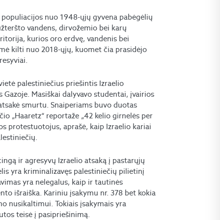
o populiacijos nuo 1948-ųjų gyvena pabėgėlių
 užteršto vandens, dirvožemio bei karų
ritorija, kurios oro erdvę, vandenis bei
ėmė kilti nuo 2018-ųjų, kuomet čia prasidėjo
resyviai.
tė palestiniečius priešintis Izraelio
 Gazoje. Masiškai dalyvavo studentai, įvairios
is atsakė smurtu. Snaiperiams buvo duotas
ščio „Haaretz“ reportaže „42 kelio girnelės per
os protestuotojus, aprašė, kaip Izraelio kariai
estiniečių.
ingą ir agresyvų Izraelio atsaką į pastarųjų
is yra kriminalizavęs palestiniečių pilietinį
vimas yra nelegalus, kaip ir tautinės
to išraiška. Kariniu įsakymu nr. 378 bet kokia
o nusikaltimui. Tokiais įsakymais yra
os teisė į pasipriešinimą.