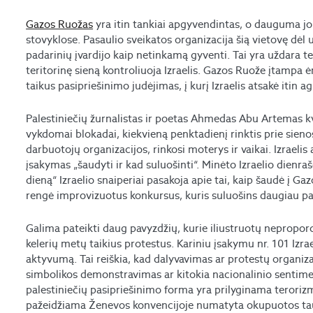
Gazos Ruožas
yra itin tankiai apgyvendintas, o dauguma j
stovyklose. Pasaulio sveikatos organizacija šią vietovę dėl
padarinių įvardijo kaip netinkamą gyventi. Tai yra uždara te
teritorinę sieną kontroliuoja Izraelis. Gazos Ruože įtampa 
taikus pasipriešinimo judėjimas, į kurį Izraelis atsakė itin ag
Palestiniečių žurnalistas ir poetas Ahmedas Abu Artemas kvie
vykdomai blokadai, kiekvieną penktadienį rinktis prie sienos
darbuotojų organizacijos, rinkosi moterys ir vaikai. Izrael
įsakymas „šaudyti ir kad suluošinti“. Minėto Izraelio dienra
dieną“ Izraelio snaiperiai pasakoja apie tai, kaip šaudė į Gaz
rengė improvizuotus konkursus, kuris suluošins daugiau pal
Galima pateikti daug pavyzdžių, kurie iliustruotų neproporc
kelerių metų taikius protestus. Kariniu įsakymu nr. 101 Izrael
aktyvumą. Tai reiškia, kad dalyvavimas ar protestų organiza
simbolikos demonstravimas ar kitokia nacionalinio sentimen
palestiniečių pasipriešinimo forma yra prilyginama terorizm
pažeidžiama Ženevos konvencijoje numatyta okupuotos taut