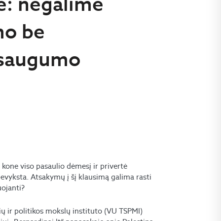
tė: negalime
mo be
r saugumo
 kone viso pasaulio dėmesį ir privertė
bevyksta. Atsakymų į šį klausimą galima rasti
uojanti?
ų ir politikos mokslų instituto (VU TSPMI)