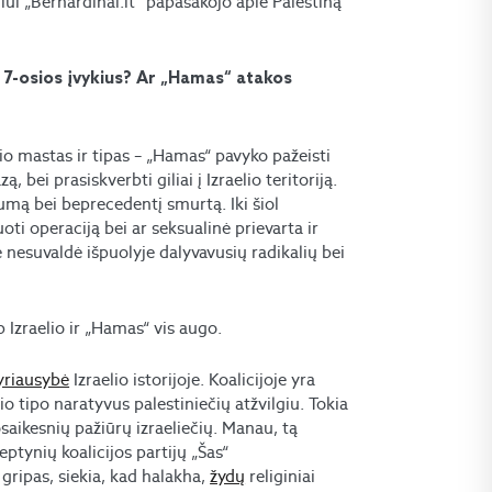
ui „Bernardinai.lt“ papasakojo apie Palestiną
o 7-osios įvykius? Ar „Hamas“ atakos
io mastas ir tipas – „Hamas“ pavyko pažeisti
bei prasiskverbti giliai į Izraelio teritoriją.
mą bei beprecedentį smurtą. Iki šiol
oti operaciją bei ar seksualinė prievarta ir
esuvaldė išpuolyje dalyvavusių radikalių bei
 Izraelio ir „Hamas“ vis augo.
yriausybė
Izraelio istorijoje. Koalicijoje yra
io tipo naratyvus palestiniečių atžvilgiu. Tokia
osaikesnių pažiūrų izraeliečių. Manau, tą
eptynių koalicijos partijų „Šas“
ripas, siekia, kad halakha,
žydų
religiniai