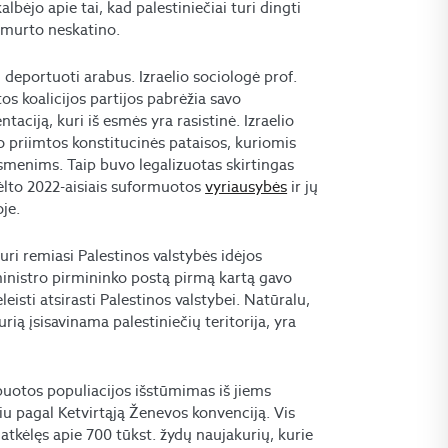
lbėjo apie tai, kad palestiniečiai turi dingti
 smurto neskatino.
kį deportuoti arabus. Izraelio sociologė prof.
tos koalicijos partijos pabrėžia savo
taciją, kuri iš esmės yra rasistinė. Izraelio
vo priimtos konstitucinės pataisos, kuriomis
 asmenims. Taip buvo legalizuotas skirtingas
dėlto 2022-aisiais suformuotos
vyriausybės
ir jų
oje.
kuri remiasi Palestinos valstybės idėjos
ministro pirmininko postą pirmą kartą gavo
eisti atsirasti Palestinos valstybei. Natūralu,
rią įsisavinama palestiniečių teritorija, yra
kupuotos populiacijos išstūmimas iš jiems
iu pagal Ketvirtąją Ženevos konvenciją. Vis
 atkėlęs apie 700 tūkst. žydų naujakurių, kurie