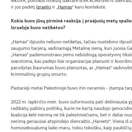
lektorė, politikos mokslų daktarė IEVA KOREIVAITĖ dienrašči
ir jos padėtį
Izraelio
ir „
Hamas
“ karo kontekste.
Kokia buvo jūsų pirminė reakcija į praėjusių metų spali
Izraelyje buvo netikėtos?
„Hamas“ išpuolis nebuvo netikėtas, tačiau nustebino išpuol
saugumo barjerą, vadinamąją Metalinę sieną, kuri juosia Gazą, 
„Hamas“ pademonstravo jiems nebūdingą operatyvinį tikslu
svarstoma, kas padėjo šiai organizacijai planuoti ir koordinu
parodytas žiaurumas buvo planuotas, ar „Hamas“ vadovybė n
kriminalinių grupių smurto.
Pastarieji metai Palestinoje buvo itin neramūs – įtampa tarp
2022 m. lapkričio mėn. buvo suformuota pati dešiniausia
v
radikalių pažiūrų politikų, kurie ne kartą naudojo genocidin
koalicija kėlė nerimą ne tik palestiniečiams, bet ir daliai nu
nerimą geriausiai atspindėjo dienraštis „Hareetz“. Viena iš s
homoseksualumą laiko maru, tokiu toksišku, kaip paukščių g