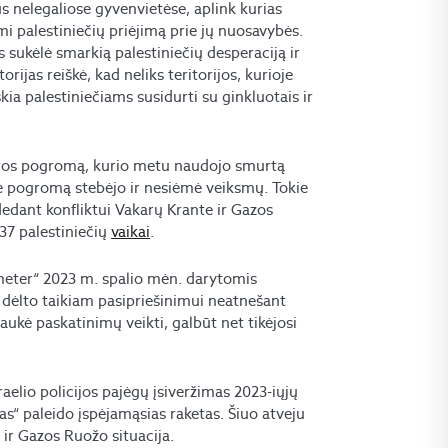
us nelegaliose gyvenvietėse, aplink kurias
 palestiniečių priėjimą prie jų nuosavybės.
 sukėlė smarkią palestiniečių desperaciją ir
orijas reiškė, kad neliks teritorijos, kurioje
škia palestiniečiams susidurti su ginkluotais ir
aros pogromą, kurio metu naudojo smurtą
enė pogromą stebėjo ir nesiėmė veiksmų. Tokie
dedant konfliktui Vakarų Krante ir Gazos
37 palestiniečių
vaikai
.
meter“ 2023 m. spalio mėn. darytomis
is dėlto taikiam pasipriešinimui neatnešant
laukė paskatinimų veikti, galbūt net tikėjosi
aelio policijos pajėgų įsiveržimas 2023-iųjų
“ paleido įspėjamąsias raketas. Šiuo atveju
ir Gazos Ruožo situacija.