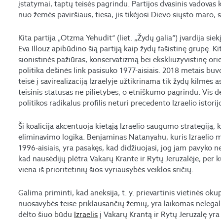
įstatymai, taptų teisės pagrindu. Partijos dvasinis vadovas ka
nuo žemės paviršiaus, tiesa, jis tikėjosi Dievo siųsto maro,
Kita partija „Otzma Yehudit“ (liet. „Žydų galia“) įvardija sie
Eva Illouz apibūdino šią partiją kaip žydų fašistinę grupę. Ki
sionistinės pažiūras, konservatizmą bei ekskliuzyvistinę orien
politika dešinės link pasisuko 1977-aisiais. 2018 metais bu
teisė į savirealizaciją Izraelyje užtikrinama tik žydų kilmės
teisinis statusas ne pilietybės, o etniškumo pagrindu. Vis 
politikos radikalus profilis neturi precedento Izraelio istorij
Ši koalicija akcentuoja kietąją Izraelio saugumo strategiją, 
eliminavimo logika. Benjaminas Natanyahu, kuris Izraelio 
1996-aisiais, yra pasakęs, kad didžiuojasi, jog jam pavyko nel
kad nausėdijų plėtra Vakarų Krante ir Rytų Jeruzalėje, per ku
viena iš prioritetinių šios vyriausybės veiklos sričių.
Galima priminti, kad aneksija, t. y. prievartinis vietinės o
nuosavybės teise priklausančių žemių, yra laikomas nelegal
dėlto šiuo būdu
Izraelis
į Vakarų Krantą ir Rytų Jeruzalę yra