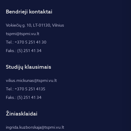
Bendrieji kontaktai
Vokiečių g. 10, LT-01130, Vilnius
tspmi@tspmi.vu.lt
Tel.: +370 5 251 41 30
Faks.: (5) 251 41 34
Studijų klausimais
vilius.mickunas@tspmi.vu.lt
Tel.: +370 5 251 4135
Faks.: (5) 251 41 34
Žiniasklaidai
ingrida.kuzborskaja@tspmi.vu.lt