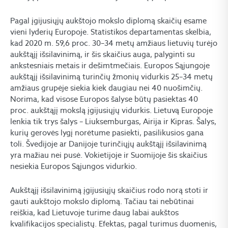
Pagal įgijusiųjų aukštojo mokslo diplomą skaičių esame
vieni lyderių Europoje. Statistikos departamentas skelbia,
kad 2020 m. 59,6 proc. 30–34 metų amžiaus lietuvių turėjo
aukštąjį išsilavinimą, ir šis skaičius auga, palyginti su
ankstesniais metais ir dešimtmečiais. Europos Sąjungoje
aukštąjį išsilavinimą turinčių žmonių vidurkis 25–34 metų
amžiaus grupėje siekia kiek daugiau nei 40 nuošimčių.
Norima, kad visose Europos šalyse būtų pasiektas 40
proc. aukštąjį mokslą įgijusiųjų vidurkis. Lietuvą Europoje
lenkia tik trys šalys – Liuksemburgas, Airija ir Kipras. Šalys,
kurių gerovės lygį norėtume pasiekti, pasilikusios gana
toli. Švedijoje ar Danijoje turinčiųjų aukštąjį išsilavinimą
yra mažiau nei pusė. Vokietijoje ir Suomijoje šis skaičius
nesiekia Europos Sąjungos vidurkio.
Aukštąjį išsilavinimą įgijusiųjų skaičius rodo norą stoti ir
gauti aukštojo mokslo diplomą. Tačiau tai nebūtinai
reiškia, kad Lietuvoje turime daug labai aukštos
kvalifikacijos specialistų. Efektas, pagal turimus duomenis,