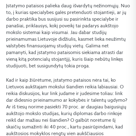
Įstatymo pataisos palieka daug išvardytų nežinomųjų. Nuo
to, į kurias specialybes galės pretenduoti stojantieji, ar jų
darbo praktika bus susijusi su pasirinkta specialybe ir
panašiai, priklausys, kokį poveikį tai padarys aukštojo
mokslo sistemai kaip visumai. Jau dabar studijų
prieinamumas Lietuvoje didžiulis, kasmet lieka neužimtų
valstybės finansuojamų studijų vietų. Galima net
pamanyti, kad įstatymo pataisomis siekiama atrasti dar
vieną kitą potencialų stojantįjį, kuris šiaip nebūtų linkęs
studijuoti, bet susigundytų tokia proga.
Kad ir kaip žiūrėtume, įstatymo pataisos nėra tai, ko
Lietuvos aukštajam mokslui šiandien reikia labiausiai. O
reikia diskusijos, kur link judame ir judėsime toliau: link
dar didesnio prieinamumo ar kokybės ir talentų ugdymo?
Ar iš tiesų norime pasiekti 70 proc. ar daugiau baigusiųjų
aukštojo mokslo studijas, kurių diplomas darbo rinkoje
reikš dar mažiau nei šiandien? O galbūt norėtume šį
skaičių sumažinti iki 40 proc., kartu pasirūpindami, kad
aukštosios mokyklos rengtų vien aukščiausios