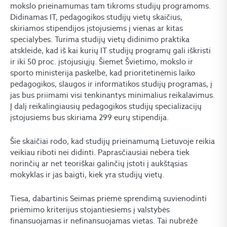
mokslo prieinamumas tam tikroms studijų programoms.
Didinamas IT, pedagogikos studijų vietų skaičius,
skiriamos stipendijos įstojusiems į vienas ar kitas
specialybes. Turima studijų vietų didinimo praktika
atskleidė, kad iš kai kurių IT studijų programų gali iškristi
ir iki 50 proc. įstojusiųjų. Šiemet Švietimo, mokslo ir
sporto ministerija paskelbė, kad prioritetinėmis laiko
pedagogikos, slaugos ir informatikos studijų programas, į
jas bus priimami visi tenkinantys minimalius reikalavimus.
Į dalį reikalingiausių pedagogikos studijų specializacijų
įstojusiems bus skiriama 299 eurų stipendija.
Šie skaičiai rodo, kad studijų prieinamumą Lietuvoje reikia
veikiau riboti nei didinti. Paprasčiausiai nebėra tiek
norinčių ar net teoriškai galinčių įstoti į aukštąsias
mokyklas ir jas baigti, kiek yra studijų vietų.
Tiesa, dabartinis Seimas priėmė sprendimą suvienodinti
priėmimo kriterijus stojantiesiems į valstybės
finansuojamas ir nefinansuojamas vietas. Tai nubrėžė