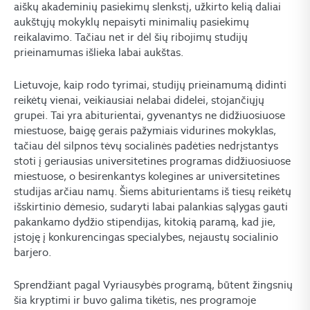
aiškų akademinių pasiekimų slenkstį, užkirto kelią daliai
aukštųjų mokyklų nepaisyti minimalių pasiekimų
reikalavimo. Tačiau net ir dėl šių ribojimų studijų
prieinamumas išlieka labai aukštas.
Lietuvoje, kaip rodo tyrimai, studijų prieinamumą didinti
reikėtų vienai, veikiausiai nelabai didelei, stojančiųjų
grupei. Tai yra abiturientai, gyvenantys ne didžiuosiuose
miestuose, baigę gerais pažymiais vidurines mokyklas,
tačiau dėl silpnos tėvų socialinės padėties nedrįstantys
stoti į geriausias universitetines programas didžiuosiuose
miestuose, o besirenkantys kolegines ar universitetines
studijas arčiau namų. Šiems abiturientams iš tiesų reikėtų
išskirtinio dėmesio, sudaryti labai palankias sąlygas gauti
pakankamo dydžio stipendijas, kitokią paramą, kad jie,
įstoję į konkurencingas specialybes, nejaustų socialinio
barjero.
Sprendžiant pagal Vyriausybės programą, būtent žingsnių
šia kryptimi ir buvo galima tikėtis, nes programoje