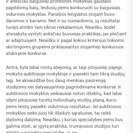
ir anksčiau baigusieji profesines mokyklas gaudavo
papildomų balų, leidusių jiems konkuruoti su baigusiais
vidurines mokyklas. Panašios lengvatos stojant buvo
daromos ir kariams. Net ir su nuolaidomis, jų rezultatai
turėjo atitikti tam tikrus reikalavimus. Neaišku, kodėl
atsisakyta vystyti anksčiau buvusias praktikas, jas plečiant
ar adaptuojant. Neaišku ir pagal kokius kriterijus tokioms
skirtingoms grupėms priklausantys stojantieji konkuruos
atskirame konkurse.
Antra, kyla labai rimtų abejonių, ar taip įstojusieji pajėgs
mokytis aukštojoje mokykloje ir pasiekti tam tikrą studijų
lygį. Jie akivaizdžiai bus daug menkiau pasirengę
studijoms nei dalyvaujantieji pagrindiniame konkurse. Ir
aukštosios mokyklos veikiausiai neturi išteklių, kad labai
silpni įstojusieji turėtų individualų studijų planą, kuris
jiems leistų pasiekti vidutinius rezultatus. Jei aukštosios
mokyklos sieks juos tik išlaikyti sąrašuose, tai reikš
diplomų dalijimą. Neaišku, į kurias specialybes jiems bus
galima stoti, ar įgyta praktika, trumposios studijos turi
atitikti pasirinktą specialybę, ar ne.