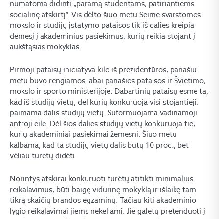
numatoma didinti „paramą studentams, patiriantiems
socialinę atskirtį“. Vis dėlto šiuo metu Seime svarstomos
mokslo ir studijų įstatymo pataisos tik iš dalies kreipia
dėmesį į akademinius pasiekimus, kurių reikia stojant į
aukštąsias mokyklas.
Pirmoji pataisų iniciatyva kilo iš prezidentūros, panašiu
metu buvo rengiamos labai panašios pataisos ir Švietimo,
mokslo ir sporto ministerijoje. Dabartinių pataisų esmė ta,
kad iš studijų vietų, dėl kurių konkuruoja visi stojantieji,
paimama dalis studijų vietų. Suformuojama vadinamoji
antroji eilė. Dėl šios dalies studijų vietų konkuruoja tie,
kurių akademiniai pasiekimai žemesni. Šiuo metu
kalbama, kad ta studijų vietų dalis būtų 10 proc., bet
vėliau turėtų didėti.
Norintys atskirai konkuruoti turėtų atitikti minimalius
reikalavimus, būti baigę vidurinę mokyklą ir išlaikę tam
tikrą skaičių brandos egzaminų. Tačiau kiti akademinio
lygio reikalavimai jiems nekeliami. Jie galėtų pretenduoti į