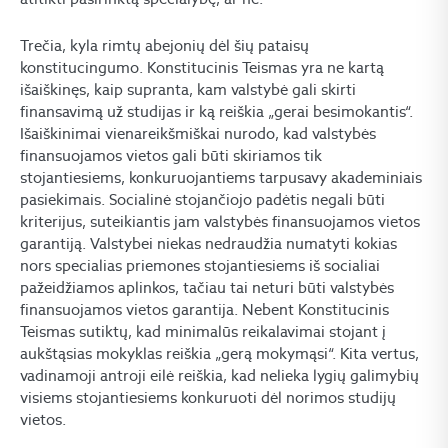
Trečia, kyla rimtų abejonių dėl šių pataisų
konstitucingumo. Konstitucinis Teismas yra ne kartą
išaiškinęs, kaip supranta, kam valstybė gali skirti
finansavimą už studijas ir ką reiškia „gerai besimokantis“.
Išaiškinimai vienareikšmiškai nurodo, kad valstybės
finansuojamos vietos gali būti skiriamos tik
stojantiesiems, konkuruojantiems tarpusavy akademiniais
pasiekimais. Socialinė stojančiojo padėtis negali būti
kriterijus, suteikiantis jam valstybės finansuojamos vietos
garantiją. Valstybei niekas nedraudžia numatyti kokias
nors specialias priemones stojantiesiems iš socialiai
pažeidžiamos aplinkos, tačiau tai neturi būti valstybės
finansuojamos vietos garantija. Nebent Konstitucinis
Teismas sutiktų, kad minimalūs reikalavimai stojant į
aukštąsias mokyklas reiškia „gerą mokymąsi“. Kita vertus,
vadinamoji antroji eilė reiškia, kad nelieka lygių galimybių
visiems stojantiesiems konkuruoti dėl norimos studijų
vietos.