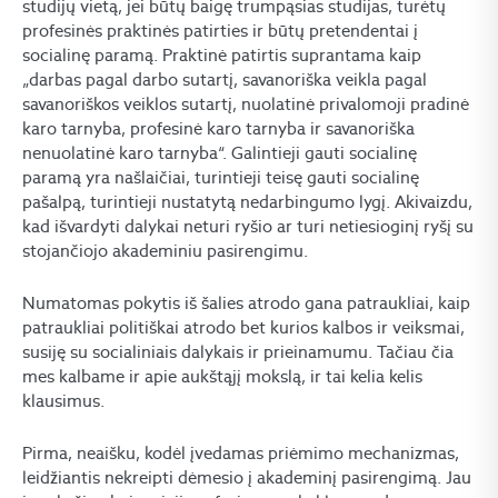
studijų vietą, jei būtų baigę trumpąsias studijas, turėtų
profesinės praktinės patirties ir būtų pretendentai į
socialinę paramą. Praktinė patirtis suprantama kaip
„darbas pagal darbo sutartį, savanoriška veikla pagal
savanoriškos veiklos sutartį, nuolatinė privalomoji pradinė
karo tarnyba, profesinė karo tarnyba ir savanoriška
nenuolatinė karo tarnyba“. Galintieji gauti socialinę
paramą yra našlaičiai, turintieji teisę gauti socialinę
pašalpą, turintieji nustatytą nedarbingumo lygį. Akivaizdu,
kad išvardyti dalykai neturi ryšio ar turi netiesioginį ryšį su
stojančiojo akademiniu pasirengimu.
Numatomas pokytis iš šalies atrodo gana patraukliai, kaip
patraukliai politiškai atrodo bet kurios kalbos ir veiksmai,
susiję su socialiniais dalykais ir prieinamumu. Tačiau čia
mes kalbame ir apie aukštąjį mokslą, ir tai kelia kelis
klausimus.
Pirma, neaišku, kodėl įvedamas priėmimo mechanizmas,
leidžiantis nekreipti dėmesio į akademinį pasirengimą. Jau