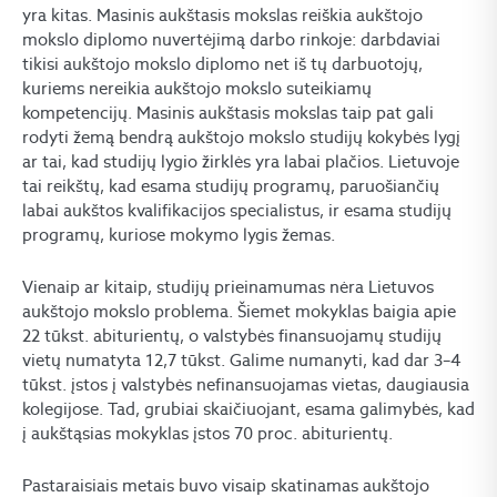
yra kitas. Masinis aukštasis mokslas reiškia aukštojo
mokslo diplomo nuvertėjimą darbo rinkoje: darbdaviai
tikisi aukštojo mokslo diplomo net iš tų darbuotojų,
kuriems nereikia aukštojo mokslo suteikiamų
kompetencijų. Masinis aukštasis mokslas taip pat gali
rodyti žemą bendrą aukštojo mokslo studijų kokybės lygį
ar tai, kad studijų lygio žirklės yra labai plačios. Lietuvoje
tai reikštų, kad esama studijų programų, paruošiančių
labai aukštos kvalifikacijos specialistus, ir esama studijų
programų, kuriose mokymo lygis žemas.
Vienaip ar kitaip, studijų prieinamumas nėra Lietuvos
aukštojo mokslo problema. Šiemet mokyklas baigia apie
22 tūkst. abiturientų, o valstybės finansuojamų studijų
vietų numatyta 12,7 tūkst. Galime numanyti, kad dar 3–4
tūkst. įstos į valstybės nefinansuojamas vietas, daugiausia
kolegijose. Tad, grubiai skaičiuojant, esama galimybės, kad
į aukštąsias mokyklas įstos 70 proc. abiturientų.
Pastaraisiais metais buvo visaip skatinamas aukštojo