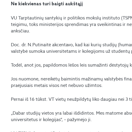
Ne kiekvienas turi baigti aukštąjį
VU Tarptautinių santykių ir politikos mokslų instituto (TSP
teigimu, toks ministerijos sprendimas yra sveikintinas ir net
anksčiau.
Doc. dr. N.Putinaitė akcentavo, kad kai kurių studijų (humani
valstybė sumoka universitetams ir kolegijoms už studentų 
Todėl, anot jos, papildomos lėšos leis sumažinti dėstytojų k
Jos nuomone, nereikėtų baimintis mažinamų valstybės finan
praėjusiais metais visos net nebuvo užimtos.
Pernai iš 16 tūkst. VT vietų neužpildytų liko daugiau nei 3 t
„Dabar studijų vietos yra labai išdidintos. Mes matome absol
universitetus ir kolegijas“, – pažymėjo ji.