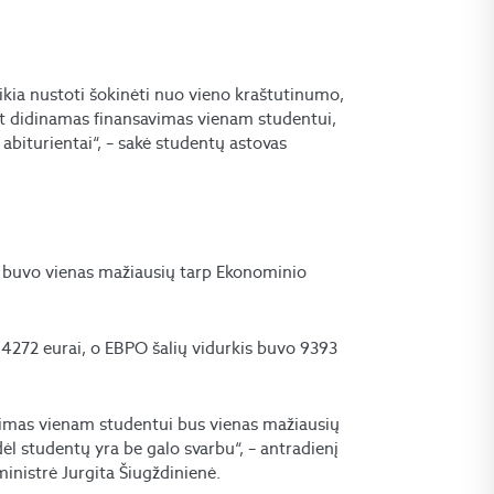
ikia nustoti šokinėti nuo vieno kraštutinumo,
et didinamas finansavimas vienam studentui,
 abiturientai“, – sakė studentų astovas
je buvo vienas mažiausių tarp Ekonominio
4272 eurai, o EBPO šalių vidurkis buvo 9393
vimas vienam studentui bus vienas mažiausių
l studentų yra be galo svarbu“, – antradienį
inistrė Jurgita Šiugždinienė.