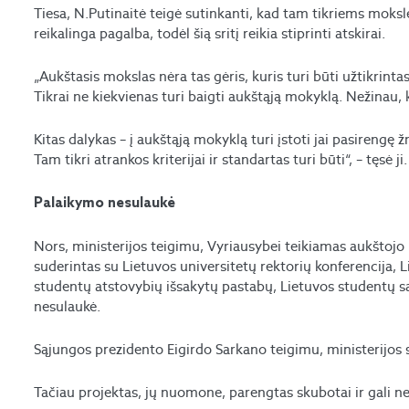
Tiesa, N.Putinaitė teigė sutinkanti, kad tam tikriems moksle
reikalinga pagalba, todėl šią sritį reikia stiprinti atskirai.
„Aukštasis mokslas nėra tas gėris, kuris turi būti užtikrint
Tikrai ne kiekvienas turi baigti aukštąją mokyklą. Nežinau,
Kitas dalykas – į aukštąją mokyklą turi įstoti jai pasirengę 
Tam tikri atrankos kriterijai ir standartas turi būti“, – tęsė ji.
Palaikymo nesulaukė
Nors, ministerijos teigimu, Vyriausybei teikiamas aukštojo
suderintas su Lietuvos universitetų rektorių konferencija, Li
studentų atstovybių išsakytų pastabų, Lietuvos studentų s
nesulaukė.
Sąjungos prezidento Eigirdo Sarkano teigimu, ministerijos s
Tačiau projektas, jų nuomone, parengtas skubotai ir gali n