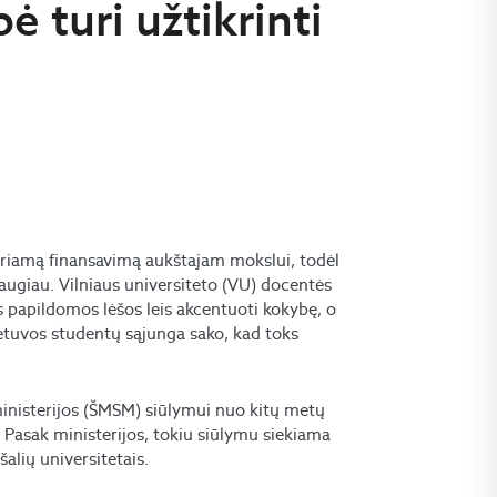
bė turi užtikrinti
kiriamą finansavimą aukštajam mokslui, todėl
daugiau. Vilniaus universiteto (VU) docentės
es papildomos lėšos leis akcentuoti kokybę, o
ietuvos studentų sąjunga sako, kad toks
ministerijos (ŠMSM) siūlymui nuo kitų metų
 Pasak ministerijos, tokiu siūlymu siekiama
šalių universitetais.