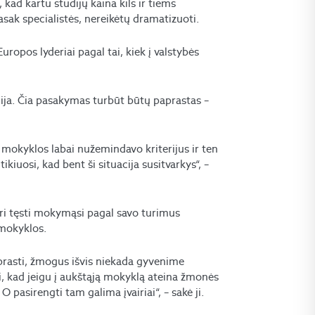
ad kartu studijų kaina kils ir tiems
asak specialistės, nereikėtų dramatizuoti.
uropos lyderiai pagal tai, kiek į valstybės
ija. Čia pasakymas turbūt būtų paprastas –
 mokyklos labai nužemindavo kriterijus ir ten
iuosi, kad bent ši situacija susitvarkys“, –
ri tęsti mokymąsi pagal savo turimus
 mokyklos.
prasti, žmogus išvis niekada gyvenime
i, kad jeigu į aukštąją mokyklą ateina žmonės
 pasirengti tam galima įvairiai“, – sakė ji.