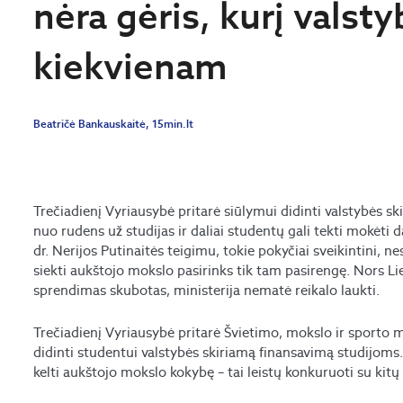
nėra gėris, kurį valsty
kiekvienam
Beatričė Bankauskaitė, 15min.lt
Trečiadienį Vyriausybė pritarė siūlymui didinti valstybės s
nuo rudens už studijas ir daliai studentų gali tekti mokėti 
dr. Nerijos Putinaitės teigimu, tokie pokyčiai sveikintini, n
siekti aukštojo mokslo pasirinks tik tam pasirengę. Nors L
sprendimas skubotas, ministerija nematė reikalo laukti.
Trečiadienį Vyriausybė pritarė Švietimo, mokslo ir sporto 
didinti studentui valstybės skiriamą finansavimą studijoms.
kelti aukštojo mokslo kokybę – tai leistų konkuruoti su kitų 