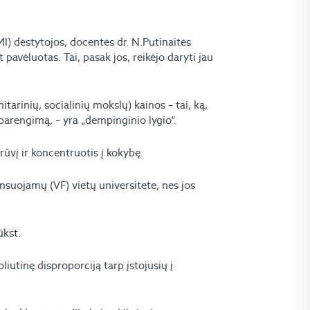
MI) dėstytojos, docentės dr. N.Putinaitės
 pavėluotas. Tai, pasak jos, reikėjo daryti jau
tarinių, socialinių mokslų) kainos – tai, ką,
parengimą, – yra „dempinginio lygio“.
rūvį ir koncentruotis į kokybę.
suojamų (VF) vietų universitete, nes jos
ūkst.
iutinę disproporciją tarp įstojusių į