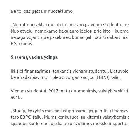
Be to, pasigęsta ir nuoseklumo.
„Norint nuosekliai didinti finansavimą vienam studentui, re
šiuo atveju, nemokamo bakalauro idėjos, prie kito – kuom
nepagalvojant apie pasekmes, kurias gali patirti dabartiniai
E.Sarkanas.
Sistemą vadina ydinga
Iki šiol finansavimas, tenkantis vienam studentui, Lietuvo
bendradarbiavimo ir plėtros organizacijos (EBPO) šalių.
Vienam studentui, 2017 metų duomenimis, valstybės skirti 
eurai.
„Studijų kokybės mes nesustiprinsime, jeigu mūsų finansa
tarp EBPO šalių. Mums konkuruoti su kitomis valstybėmis dė
spaudos konferencijoje kalbėjo švietimo, mokslo ir sporto m