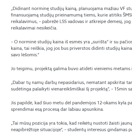
„Didinant norminę studijų kainą, planuojama mažiau VF stud
finansuojamą studijų prieinamumą tiems, kurie atitiks ŠMS
reikalavimus, – pabrėžė LSS vadovas ir atkreipė dėmesį, jo
reikalavimai nesikeičia.
– O norminė studijų kaina iš esmės yra „surišta“ ir su pači
kaina, tai reiškia, jog jos bus priverstos didinti studijų kai
savo lėšomis.“
Jo teigimu, projektą galima buvo atidėti vieniems metams i
„Dabar tų namų darbų nepasidarius, nematant apskritai tam 
sudėtinga palaikyti vienareikšmiškai šį projektą“, – 15min s
Jis papildė, kad šiuo metu dėl pandemijos 12-okams kyla pa
sprendimai esą procesą dar labiau apsunkina.
„Tai mūsų pozicija yra tokia, kad reikėtų nustoti žaisti jaun
neapibrėžtoje situacijoje“, – studentų interesus gindamas p