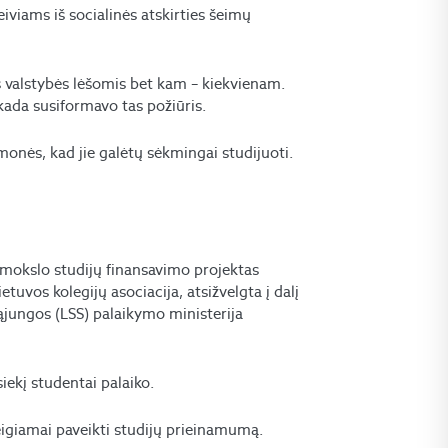
iviams iš socialinės atskirties šeimų
as valstybės lėšomis bet kam – kiekvienam.
 kada susiformavo tas požiūris.
žmonės, kad jie galėtų sėkmingai studijuoti.
 mokslo studijų finansavimo projektas
etuvos kolegijų asociacija, atsižvelgta į dalį
ąjungos (LSS) palaikymo ministerija
iekį studentai palaiko.
eigiamai paveikti studijų prieinamumą.