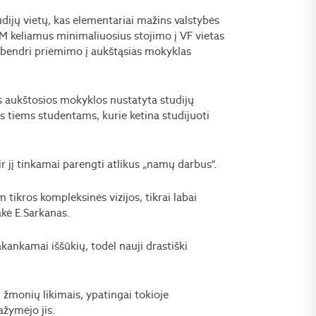
ijų vietų, kas elementariai mažins valstybės
M keliamus minimaliuosius stojimo į VF vietas
g bendri priėmimo į aukštąsias mokyklas
os aukštosios mokyklos nustatyta studijų
nas tiems studentams, kurie ketina studijuoti
r jį tinkamai parengti atlikus „namų darbus“.
tikros kompleksinės vizijos, tikrai labai
akė E.Sarkanas.
kankamai iššūkių, todėl nauji drastiški
ų žmonių likimais, ypatingai tokioje
ažymėjo jis.