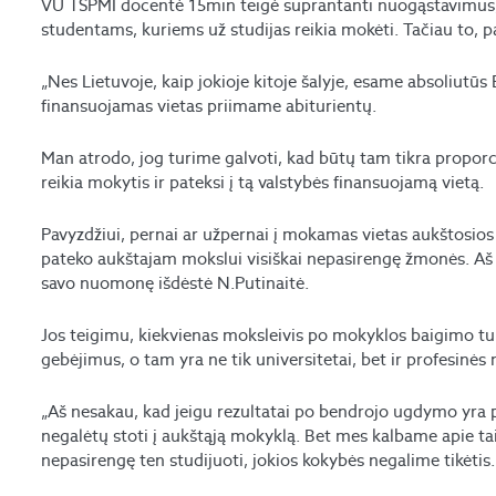
VU TSPMI docentė 15min teigė suprantanti nuogąstavimus, k
studentams, kuriems už studijas reikia mokėti. Tačiau to, p
„Nes Lietuvoje, kaip jokioje kitoje šalyje, esame absoliutūs E
finansuojamas vietas priimame abiturientų.
Man atrodo, jog turime galvoti, kad būtų tam tikra proporc
reikia mokytis ir pateksi į tą valstybės finansuojamą vietą.
Pavyzdžiui, pernai ar užpernai į mokamas vietas aukštosios
pateko aukštajam mokslui visiškai nepasirengę žmonės. Aš tik
savo nuomonę išdėstė N.Putinaitė.
Jos teigimu, kiekvienas moksleivis po mokyklos baigimo tu
gebėjimus, o tam yra ne tik universitetai, bet ir profesinės
„Aš nesakau, kad jeigu rezultatai po bendrojo ugdymo yra 
negalėtų stoti į aukštąją mokyklą. Bet mes kalbame apie ta
nepasirengę ten studijuoti, jokios kokybės negalime tikėtis. O