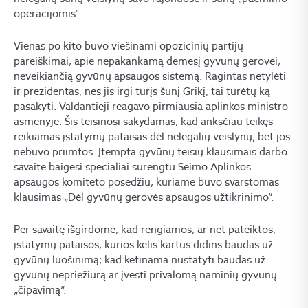
operacijomis“.
Vienas po kito buvo viešinami opozicinių partijų
pareiškimai, apie nepakankamą dėmesį gyvūnų gerovei,
neveikiančią gyvūnų apsaugos sistemą. Ragintas netylėti
ir prezidentas, nes jis irgi turįs šunį Grikį, tai turėtų ką
pasakyti. Valdantieji reagavo pirmiausia aplinkos ministro
asmenyje. Šis teisinosi sakydamas, kad anksčiau teikęs
reikiamas įstatymų pataisas dėl nelegalių veislynų, bet jos
nebuvo priimtos. Įtempta gyvūnų teisių klausimais darbo
savaitė baigėsi specialiai surengtu Seimo Aplinkos
apsaugos komiteto posėdžiu, kuriame buvo svarstomas
klausimas „Dėl gyvūnų gerovės apsaugos užtikrinimo“.
Per savaitę išgirdome, kad rengiamos, ar net pateiktos,
įstatymų pataisos, kurios kelis kartus didins baudas už
gyvūnų luošinimą; kad ketinama nustatyti baudas už
gyvūnų nepriežiūrą ar įvesti privalomą naminių gyvūnų
„čipavimą“.