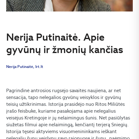
Nerija Putinaitė. Apie
gyvūnų ir žmonių kančias
Nerija Putinaitė, lrt.lt
Pagrindinė antrosios rugsėjo savaitės naujiena, ar net
sensacija, tapo nelegalios gyvūnų veisyklos ir gyvūnų
teisių užtikrinimas. Istorija prasidėjo nuo Ritos Miliūtės
įrašo feisbuke, kuriame pasakojama apie nelegalius
veisėjus Kretingoje ir jų nelaimingus šunis. Net pasiūlytas
siužetas filmui apie nelaimingą, kenčiantį terjerą Sniegių.
Istorija tęsėsi aktyviems visuomenininkams ieškant
nelegalių šunų veislynų savo rajonuose ir šunų „paėmimo