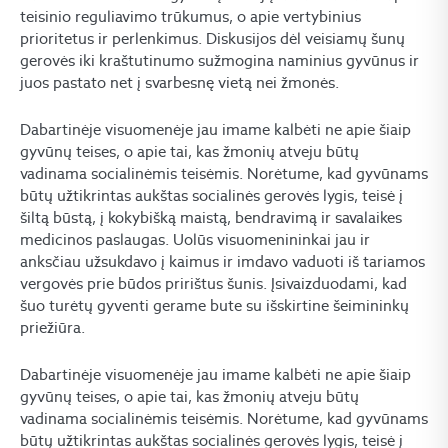
teisinio reguliavimo trūkumus, o apie vertybinius
prioritetus ir perlenkimus. Diskusijos dėl veisiamų šunų
gerovės iki kraštutinumo sužmogina naminius gyvūnus ir
juos pastato net į svarbesnę vietą nei žmonės.
Dabartinėje visuomenėje jau imame kalbėti ne apie šiaip
gyvūnų teises, o apie tai, kas žmonių atveju būtų
vadinama socialinėmis teisėmis. Norėtume, kad gyvūnams
būtų užtikrintas aukštas socialinės gerovės lygis, teisė į
šiltą būstą, į kokybišką maistą, bendravimą ir savalaikes
medicinos paslaugas. Uolūs visuomenininkai jau ir
anksčiau užsukdavo į kaimus ir imdavo vaduoti iš tariamos
vergovės prie būdos pririštus šunis. Įsivaizduodami, kad
šuo turėtų gyventi gerame bute su išskirtine šeimininkų
priežiūra.
Dabartinėje visuomenėje jau imame kalbėti ne apie šiaip
gyvūnų teises, o apie tai, kas žmonių atveju būtų
vadinama socialinėmis teisėmis. Norėtume, kad gyvūnams
būtų užtikrintas aukštas socialinės gerovės lygis, teisė į