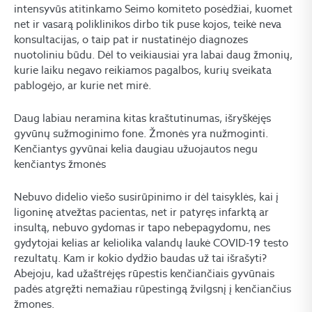
intensyvūs atitinkamo Seimo komiteto posėdžiai, kuomet
net ir vasarą poliklinikos dirbo tik puse kojos, teikė neva
konsultacijas, o taip pat ir nustatinėjo diagnozes
nuotoliniu būdu. Dėl to veikiausiai yra labai daug žmonių,
kurie laiku negavo reikiamos pagalbos, kurių sveikata
pablogėjo, ar kurie net mirė.
Daug labiau neramina kitas kraštutinumas, išryškėjęs
gyvūnų sužmoginimo fone. Žmonės yra nužmoginti.
Kenčiantys gyvūnai kelia daugiau užuojautos negu
kenčiantys žmonės
Nebuvo didelio viešo susirūpinimo ir dėl taisyklės, kai į
ligoninę atvežtas pacientas, net ir patyręs infarktą ar
insultą, nebuvo gydomas ir tapo nebepagydomu, nes
gydytojai kelias ar keliolika valandų laukė COVID-19 testo
rezultatų. Kam ir kokio dydžio baudas už tai išrašyti?
Abejoju, kad užaštrėjęs rūpestis kenčiančiais gyvūnais
padės atgręžti nemažiau rūpestingą žvilgsnį į kenčiančius
žmones.