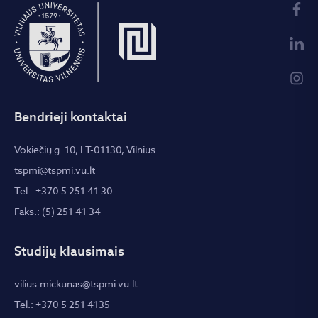
Bendrieji kontaktai
Vokiečių g. 10, LT-01130, Vilnius
tspmi@tspmi.vu.lt
Tel.: +370 5 251 41 30
Faks.: (5) 251 41 34
Studijų klausimais
vilius.mickunas@tspmi.vu.lt
Tel.: +370 5 251 4135