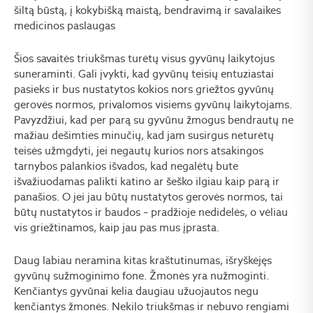
šiltą būstą, į kokybišką maistą, bendravimą ir savalaikes
medicinos paslaugas
Šios savaitės triukšmas turėtų visus gyvūnų laikytojus
suneraminti. Gali įvykti, kad gyvūnų teisių entuziastai
pasieks ir bus nustatytos kokios nors griežtos gyvūnų
gerovės normos, privalomos visiems gyvūnų laikytojams.
Pavyzdžiui, kad per parą su gyvūnu žmogus bendrautų ne
mažiau dešimties minučių, kad jam susirgus neturėtų
teisės užmgdyti, jei negautų kurios nors atsakingos
tarnybos palankios išvados, kad negalėtų bute
išvažiuodamas palikti katino ar šeško ilgiau kaip parą ir
panašios. O jei jau būtų nustatytos gerovės normos, tai
būtų nustatytos ir baudos – pradžioje nedidelės, o vėliau
vis griežtinamos, kaip jau pas mus įprasta.
Daug labiau neramina kitas kraštutinumas, išryškėjęs
gyvūnų sužmoginimo fone. Žmonės yra nužmoginti.
Kenčiantys gyvūnai kelia daugiau užuojautos negu
kenčiantys žmonės. Nekilo triukšmas ir nebuvo rengiami