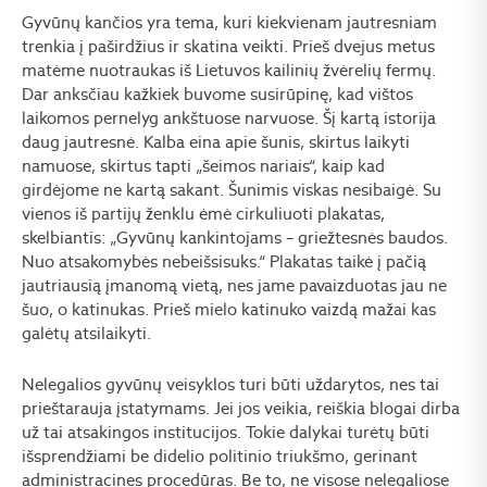
Gyvūnų kančios yra tema, kuri kiekvienam jautresniam
trenkia į paširdžius ir skatina veikti. Prieš dvejus metus
matėme nuotraukas iš Lietuvos kailinių žvėrelių fermų.
Dar anksčiau kažkiek buvome susirūpinę, kad vištos
laikomos pernelyg ankštuose narvuose. Šį kartą istorija
daug jautresnė. Kalba eina apie šunis, skirtus laikyti
namuose, skirtus tapti „šeimos nariais“, kaip kad
girdėjome ne kartą sakant. Šunimis viskas nesibaigė. Su
vienos iš partijų ženklu ėmė cirkuliuoti plakatas,
skelbiantis: „Gyvūnų kankintojams – griežtesnės baudos.
Nuo atsakomybės nebeišsisuks.“ Plakatas taikė į pačią
jautriausią įmanomą vietą, nes jame pavaizduotas jau ne
šuo, o katinukas. Prieš mielo katinuko vaizdą mažai kas
galėtų atsilaikyti.
Nelegalios gyvūnų veisyklos turi būti uždarytos, nes tai
prieštarauja įstatymams. Jei jos veikia, reiškia blogai dirba
už tai atsakingos institucijos. Tokie dalykai turėtų būti
išsprendžiami be didelio politinio triukšmo, gerinant
administracines procedūras. Be to, ne visose nelegaliose