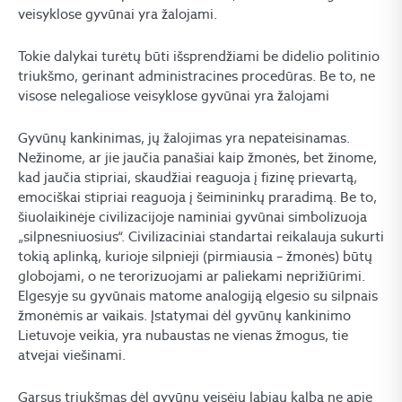
veisyklose gyvūnai yra žalojami.
Tokie dalykai turėtų būti išsprendžiami be didelio politinio
triukšmo, gerinant administracines procedūras. Be to, ne
visose nelegaliose veisyklose gyvūnai yra žalojami
Gyvūnų kankinimas, jų žalojimas yra nepateisinamas.
Nežinome, ar jie jaučia panašiai kaip žmonės, bet žinome,
kad jaučia stipriai, skaudžiai reaguoja į fizinę prievartą,
emociškai stipriai reaguoja į šeimininkų praradimą. Be to,
šiuolaikinėje civilizacijoje naminiai gyvūnai simbolizuoja
„silpnesniuosius“. Civilizaciniai standartai reikalauja sukurti
tokią aplinką, kurioje silpnieji (pirmiausia – žmonės) būtų
globojami, o ne terorizuojami ar paliekami neprižiūrimi.
Elgesyje su gyvūnais matome analogiją elgesio su silpnais
žmonėmis ar vaikais. Įstatymai dėl gyvūnų kankinimo
Lietuvoje veikia, yra nubaustas ne vienas žmogus, tie
atvejai viešinami.
Garsus triukšmas dėl gyvūnų veisėjų labiau kalba ne apie