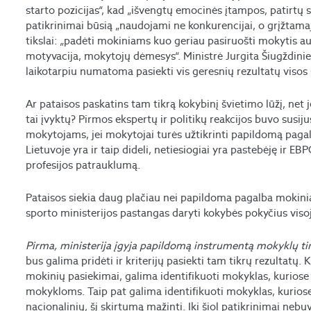
starto pozicijas“, kad „išvengtų emocinės įtampos, patirtų
patikrinimai būsią „naudojami ne konkurencijai, o grįžtamaja
tikslai: „padėti mokiniams kuo geriau pasiruošti mokytis au
motyvacija, mokytojų dėmesys“. Ministrė Jurgita Šiugždinien
laikotarpiu numatoma pasiekti vis geresnių rezultatų visos 
Ar pataisos paskatins tam tikrą kokybinį švietimo lūžį, net j
tai įvyktų? Pirmos ekspertų ir politikų reakcijos buvo susij
mokytojams, jei mokytojai turės užtikrinti papildomą pag
Lietuvoje yra ir taip dideli, netiesiogiai yra pastebėję ir E
profesijos patrauklumą.
Pataisos siekia daug plačiau nei papildoma pagalba mokinia
sporto ministerijos pastangas daryti kokybės pokyčius viso
Pirma, ministerija įgyja papildomą instrumentą mokyklų tin
bus galima pridėti ir kriterijų pasiekti tam tikrų rezultatų.
mokinių pasiekimai, galima identifikuoti mokyklas, kuriose 
mokykloms. Taip pat galima identifikuoti mokyklas, kuriose 
nacionalinių, šį skirtumą mažinti. Iki šiol patikrinimai nebu