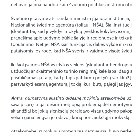
nebuvo galima naudoti kaip švietimo politikos instrumento
Švietimo įstatyme atsiranda ir ministro įgaliota institucija,
Nacionalinė švietimo agentūra (toliau – NŠA). Šiai institucij
Įskaitant tai, kad ji vykdys mokyklų „veiklos kokybės išorin
pranešimą apie ugdymo būklę šalyje ir regionuose ir teiks i
tobulinimo. Net jei NŠA šias funkcijas iš dalies vykdė ir iki 
pataisomis jos rodo, kad NŠA svoris ir vaidmuo visoje švieti
Iki šiol įvairios NŠA vykdytos veiklos (įskaitant ir bendr
užduočių ar skaitmeninio turinio rengimą) kėlė labai daug 
pasitikėjimas ja taip, kad ji taps patikimu pokyčių varikliu?
pertvarkyti esamą agentūrą į tokią, kuri būtų pajėgi jas įg
Antra, numatoma skatinti didesnę mokinių atsakomybę už
savaip spręsti gal dešimtmetį opią problemą dėl nemotyvuo
sklandžiai be jokių slenksčių pereidavo visas ugdymo pak
vėliau gana lengvai įstodavo į kurią nors aukštąją mokyklą.
Atsakomybė už mokinių motyvaciją dažniausiai buvo perkeli