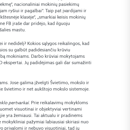
 sėkmę“, nacionaliniai mokinių pasiekimų
m ryšiui ir pagalbai“. Taip pat įvardijami ir
kštesnėje klasėje“, „smarkiai keisis mokinių
ė FB įraše dar pridėjo, kad ilguoju
šalies mastu.
ei ir nedidelį? Kokios sąlygos reikalingos, kad
usios su galbūt padidėsiančiu krūviu
albą mokiniams. Darbo krūviai mokytojams
BPO ekspertai. Jų padidėjimas gali dar sumažinti
ms. Jose galima įžvelgti Švietimo, mokslo ir
je švietimo ir net aukštojo mokslo sistemoje.
klo pertvarkai
. Prie reikalavimų mokykloms
 Kuomet visuotinai ir objektyviai vertinami
jie yra žemiausi. Tai aktualu ir pradinėms
mokykliniai pažymiai labiausiai skiriasi nuo
vo privalomi ir nebuvo visuotiniai, tad jų