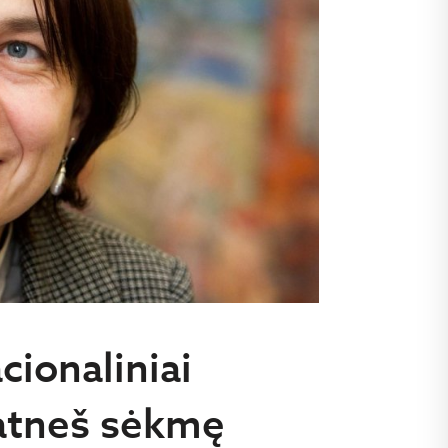
cionaliniai
 atneš sėkmę