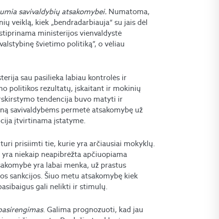
tumia savivaldybių atsakomybei.
Numatoma,
ių veiklą, kiek „bendradarbiauja“ su jais dėl
stiprinama ministerijos vienvaldystė
lstybinę švietimo politiką”, o vėliau
erija sau pasilieka labiau kontrolės ir
o politikos rezultatų, įskaitant ir mokinių
skirstymo tendencija buvo matyti ir
ntiną savivaldybėms permetė atsakomybę už
cija įtvirtinama įstatyme.
uri prisiimti tie, kurie yra arčiausiai mokyklų.
ą, yra niekaip neapibrėžta apčiuopiama
tsakomybė yra labai menka, už prastus
ios sankcijos. Šiuo metu atsakomybę kiek
sibaigus gali nelikti ir stimulų.
 pasirengimas
. Galima prognozuoti, kad jau