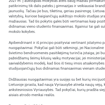
2027 m. į aukštąsias mokyklas ateis daug mažiau pirmakurs
patikrinimų tik dalis pateks į gimnazijas ir veikiausiai br
jaunuolių. Tačiau jie bus, tikėtina, geriau pasirengę. Lietu
valstybių, kuriose baigiančiųjų aukštojo mokslo studijas yr
mažiausias. Tad šis pokytis galės būti vertinamas kaip pozit
didinamas vieno studento finansavimas. Ilgainiui tai gali suk
mokslo kokybės.
Apibendrinant ir iš principo pozityviai vertinant įstatymo p
nuogąstavimai. Pokyčiai gali būti sėkmingi, jei Nacionalinė
švietimo bendruomenės pasitikėjimą turinčia įstaiga; jei bus
pažeidžiamų šeimų kilusių vaikų motyvacijai; jei ministerij
savivaldybėmis modelį, kad šios iš tiesų imsis atsakomybės 
studijuojančiųjų bus didinamas finansavimas vienam stude
Didžiausias nuogąstavimas yra susijęs su bet kurių iniciju
Lietuvoje įprasta, kad nauja Vyriausybė atneša naujų vėjų, k
ankstesniosios Vyriausybės. Tad pokyčiai, kurių pradžia siej
aisiais atrodo menkai realūs.