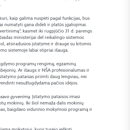
.
 kuri, kaip galima nuspėti pagal funkcijas, bus
ai numatyti gana dideli ir platūs įgaliojimai.
į vertinimą“, kasmet iki rugpjūčio 31 d. parengs
švadas ministerijai dėl reikalingo sistemos
šiol, atsiradusios įstatyme ir drauge su kitomis
mo sistemoje labai stipriai išauga.
ojo ugdymo programų rengimą, egzaminų
abejonių. Ar išaugs ir NŠA profesionalumas ir
 Įstatymo pataisas priimti daug lengviau, nei
yvendinti nesužlugdydama pačios idėjos.
 savo gyvenimą
. Įstatymo pataisos imasi
tų mokinių. Iki šiol nemaža dalis mokinių
opas, baigdavo vidurinio mokymosi programą ir
ama mokytojui, kuris turėjo ieškoti