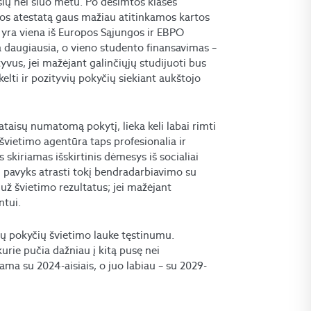
ių nei šiuo metu. Po dešimtos klasės
andos atestatą gaus mažiau atitinkamos kartos
va yra viena iš Europos Sąjungos ir EBPO
a daugiausia, o vieno studento finansavimas –
yvus, jei mažėjant galinčiųjų studijuoti bus
elti ir pozityvių pokyčių siekiant aukštojo
ataisų numatomą pokytį, lieka keli labai rimti
 švietimo agentūra taps profesionalia ir
 skiriamas išskirtinis dėmesys iš socialiai
ai pavyks atrasti tokį bendradarbiavimo su
už švietimo rezultatus; jei mažėjant
ntui.
otų pokyčių švietimo lauke tęstinumu.
urie pučia dažniau į kitą pusę nei
ama su 2024-aisiais, o juo labiau – su 2029-