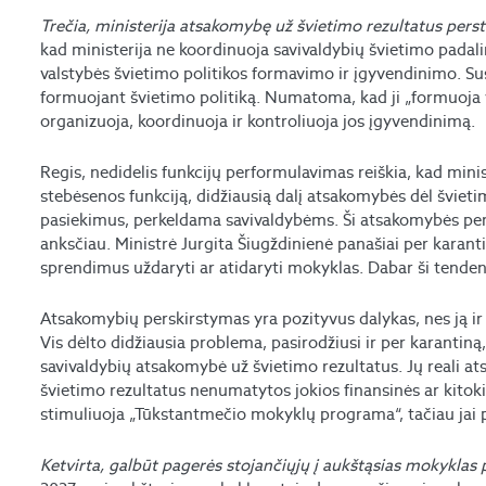
Trečia, ministerija atsakomybę už švietimo rezultatus pers
kad ministerija ne koordinuoja savivaldybių švietimo padalin
valstybės švietimo politikos formavimo ir įgyvendinimo. Su
formuojant švietimo politiką. Numatoma, kad ji „formuoja va
organizuoja, koordinuoja ir kontroliuoja jos įgyvendinimą.
Regis, nedidelis funkcijų performulavimas reiškia, kad minist
stebėsenos funkciją, didžiausią dalį atsakomybės dėl švietim
pasiekimus, perkeldama savivaldybėms. Ši atsakomybės per
anksčiau. Ministrė Jurgita Šiugždinienė panašiai per kara
sprendimus uždaryti ar atidaryti mokyklas. Dabar ši tenden
Atsakomybių perskirstymas yra pozityvus dalykas, nes ją ir t
Vis dėlto didžiausia problema, pasirodžiusi ir per karantin
savivaldybių atsakomybė už švietimo rezultatus. Jų reali a
švietimo rezultatus nenumatytos jokios finansinės ar kitok
stimuliuoja „Tūkstantmečio mokyklų programa“, tačiau jai pa
Ketvirta, galbūt pagerės stojančiųjų į aukštąsias mokyklas