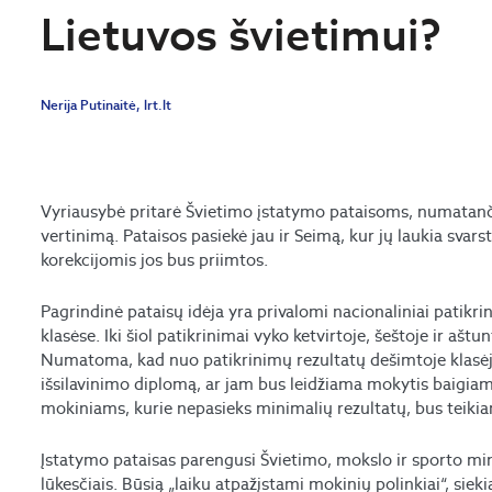
Lietuvos švietimui?
Nerija Putinaitė, lrt.lt
Vyriausybė pritarė Švietimo įstatymo pataisoms, numatan
vertinimą. Pataisos pasiekė jau ir Seimą, kur jų laukia svars
korekcijomis jos bus priimtos.
Pagrindinė pataisų idėja yra privalomi nacionaliniai patikrin
klasėse. Iki šiol patikrinimai vyko ketvirtoje, šeštoje ir aštu
Numatoma, kad nuo patikrinimų rezultatų dešimtoje klasėj
išsilavinimo diplomą, ar jam bus leidžiama mokytis baigi
mokiniams, kurie nepasieks minimalių rezultatų, bus teikia
Įstatymo pataisas parengusi Švietimo, mokslo ir sporto mini
lūkesčiais. Būsią „laiku atpažįstami mokinių polinkiai“, siek