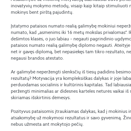
inovatyvių mokymo metodų, visaip kaip kitaip stimuliuot
mokinys bent pirštą pajudintų.
Įstatymo pataisos numato realią galimybę mokiniui neperžen
numato, kad „asmenims iki 16 metų mokslas privalomas“. Iki
dešimtos klasės, o juo labiau – negauti pagrindinio ugdy
pataisos numato realią galimybę diplomo negauti. Ateity
net ir gavęs diplomą, bet nepasiekęs tam tikro rezultato, neg
negausi brandos atestato.
Ar galimybė neperžengti slenksčių iš tiesų padidins besimo
rezultatų? Motyvacija yra kompleksiškas dalykas ir joje laba
perduodamas socialinis ir kultūrinis kapitalas. Tad labiausiai
peržengti minimalias ar didesnes karteles neturės vaikai iš
skiriamas išskirtinis dėmesys.
Pozityvus pataisomis įtraukiamas dalykas, kad į mokinius im
atsakomybę už mokymosi rezultatus ir savo gyvenimą. Žino
nebus užmesta ant mokytojo pečių.