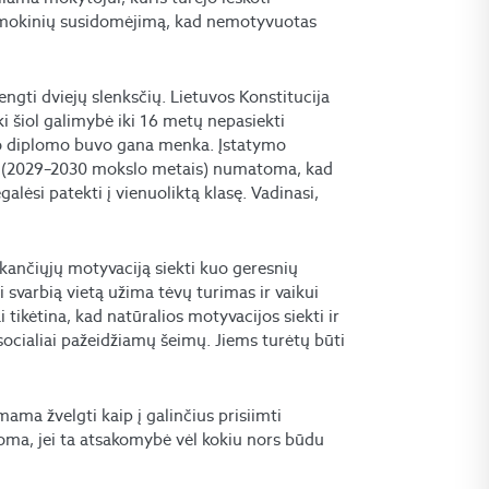
i mokinių susidomėjimą, kad nemotyvuotas
gti dviejų slenksčių. Lietuvos Konstitucija
 šiol galimybė iki 16 metų nepasiekti
mo diplomo buvo gana menka. Įstatymo
je (2029–2030 mokslo metais) numatoma, kad
alėsi patekti į vienuoliktą klasę. Vadinasi,
kančiųjų motyvaciją siekti kuo geresnių
i svarbią vietą užima tėvų turimas ir vaikui
 tikėtina, kad natūralios motyvacijos siekti ir
 socialiai pažeidžiamų šeimų. Jiems turėtų būti
ama žvelgti kaip į galinčius prisiimti
ma, jei ta atsakomybė vėl kokiu nors būdu