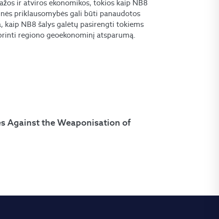
Mažos ir atviros ekonomikos, tokios kaip NB8
rinės priklausomybės gali būti panaudotos
, kaip NB8 šalys galėtų pasirengti tokiems
tiprinti regiono geoekonominį atsparumą.
es Against the Weaponisation of