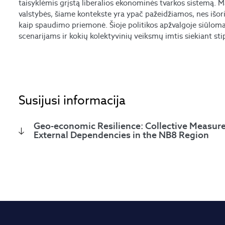
taisyklėmis grįstą liberalios ekonominės tvarkos sistemą. 
valstybės, šiame kontekste yra ypač pažeidžiamos, nes išo
kaip spaudimo priemonė. Šioje politikos apžvalgoje siūloma
scenarijams ir kokių kolektyvinių veiksmų imtis siekiant s
Susijusi informacija
Geo-economic Resilience: Collective Measur
External Dependencies in the NB8 Region