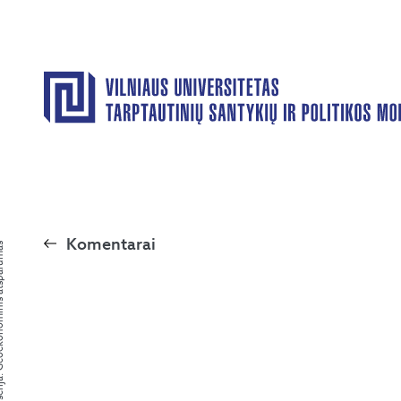
Komentarai
eoekonominis atsparumas