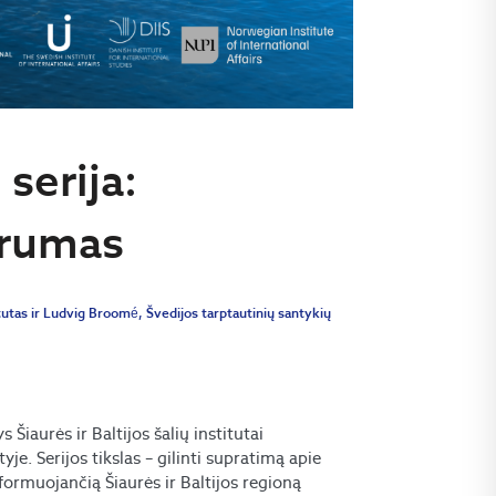
serija:
arumas
itutas ir Ludvig Broomé, Švedijos tarptautinių santykių
 Šiaurės ir Baltijos šalių institutai
yje. Serijos tikslas – gilinti supratimą apie
formuojančią Šiaurės ir Baltijos regioną