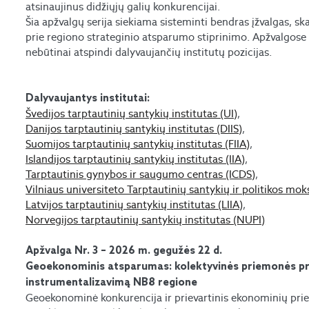
atsinaujinus didžiųjų galių konkurencijai.
Šia apžvalgų serija siekiama sisteminti bendras įžvalgas, ska
prie regiono strateginio atsparumo stiprinimo. Apžvalgose
nebūtinai atspindi dalyvaujančių institutų pozicijas.
Dalyvaujantys institutai:
Švedijos tarptautinių santykių institutas (UI)
,
Danijos tarptautinių santykių institutas (DIIS)
,
Suomijos tarptautinių santykių institutas (FIIA)
,
Islandijos tarptautinių santykių institutas (IIA)
,
Tarptautinis gynybos ir saugumo centras (ICDS)
,
Vilniaus universiteto Tarptautinių santykių ir politikos mok
Latvijos tarptautinių santykių institutas (LIIA)
,
Norvegijos tarptautinių santykių institutas (NUPI)
Apžvalga Nr. 3 – 2026 m. gegužės 22 d.
Geoekonominis atsparumas: kolektyvinės priemonės pri
instrumentalizavimą NB8 regione
Geoekonominė konkurencija ir prievartinis ekonominių prie