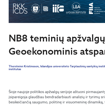
NB8 teminių apžvalgų 
Geoekonominis atsp
Thorsteinn Kristinsson, Islandijos universiteto Tarptautinių santykių inst
institutas
Šioje naujoje politikos apžvalgų serijoje aštuoni pirmaujantys
įsipareigoja glaudžiau bendradarbiauti analizių ir tyrimų srit
besikeičiančią saugumo, politinę ir visuomeninę dinamiką, 