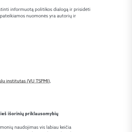
tinti informuotą politikos dialogą ir prisidėti
 pateikiamos nuomonės yra autorių ir
slų institutas (VU TSPMI)
,
eš išorinių priklausomybių
monių naudojimas vis labiau keičia