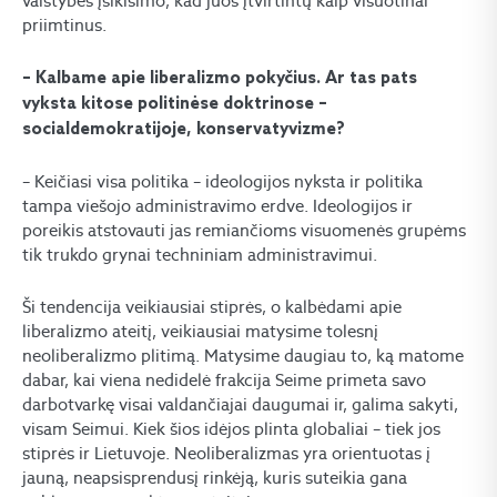
valstybės įsikišimo, kad juos įtvirtintų kaip visuotinai
priimtinus.
– Kalbame apie liberalizmo pokyčius. Ar tas pats
vyksta kitose politinėse doktrinose –
socialdemokratijoje, konservatyvizme?
– Keičiasi visa politika – ideologijos nyksta ir politika
tampa viešojo administravimo erdve. Ideologijos ir
poreikis atstovauti jas remiančioms visuomenės grupėms
tik trukdo grynai techniniam administravimui.
Ši tendencija veikiausiai stiprės, o kalbėdami apie
liberalizmo ateitį, veikiausiai matysime tolesnį
neoliberalizmo plitimą. Matysime daugiau to, ką matome
dabar, kai viena nedidelė frakcija Seime primeta savo
darbotvarkę visai valdančiajai daugumai ir, galima sakyti,
visam Seimui. Kiek šios idėjos plinta globaliai – tiek jos
stiprės ir Lietuvoje. Neoliberalizmas yra orientuotas į
jauną, neapsisprendusį rinkėją, kuris suteikia gana