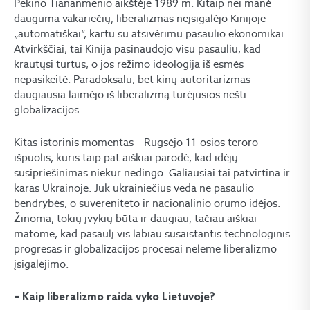
Pekino Tiananmenio aikštėje 1989 m. Kitaip nei manė
dauguma vakariečių, liberalizmas neįsigalėjo Kinijoje
„automatiškai“, kartu su atsivėrimu pasaulio ekonomikai.
Atvirkščiai, tai Kinija pasinaudojo visu pasauliu, kad
krautųsi turtus, o jos režimo ideologija iš esmės
nepasikeitė. Paradoksalu, bet kinų autoritarizmas
daugiausia laimėjo iš liberalizmą turėjusios nešti
globalizacijos.
Kitas istorinis momentas – Rugsėjo 11-osios teroro
išpuolis, kuris taip pat aiškiai parodė, kad idėjų
susipriešinimas niekur nedingo. Galiausiai tai patvirtina ir
karas Ukrainoje. Juk ukrainiečius veda ne pasaulio
bendrybės, o suvereniteto ir nacionalinio orumo idėjos.
Žinoma, tokių įvykių būta ir daugiau, tačiau aiškiai
matome, kad pasaulį vis labiau susaistantis technologinis
progresas ir globalizacijos procesai nelėmė liberalizmo
įsigalėjimo.
– Kaip liberalizmo raida vyko Lietuvoje?