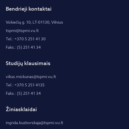
Bendrieji kontaktai
Vokiečių g. 10, LT-01130, Vilnius
tspmi@tspmi.vu.lt
Tel.: +370 5 251 41 30
Faks.: (5) 251 41 34
Studijų klausimais
vilius.mickunas@tspmi.vu.lt
Tel.: +370 5 251 4135
Faks.: (5) 251 41 34
Žiniasklaidai
ingrida.kuzborskaja@tspmi.vu.lt