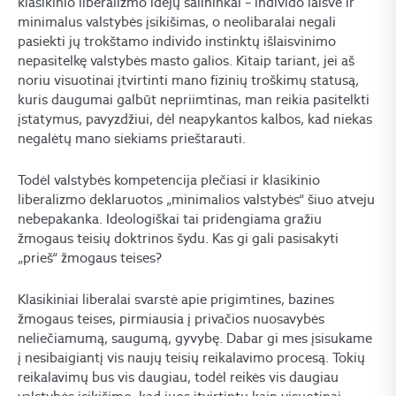
klasikinio liberalizmo idėjų šalininkai – individo laisvė ir
minimalus valstybės įsikišimas, o neolibaralai negali
pasiekti jų trokštamo individo instinktų išlaisvinimo
nepasitelkę valstybės masto galios. Kitaip tariant, jei aš
noriu visuotinai įtvirtinti mano fizinių troškimų statusą,
kuris daugumai galbūt nepriimtinas, man reikia pasitelkti
įstatymus, pavyzdžiui, dėl neapykantos kalbos, kad niekas
negalėtų mano siekiams prieštarauti.
Todėl valstybės kompetencija plečiasi ir klasikinio
liberalizmo deklaruotos „minimalios valstybės“ šiuo atveju
nebepakanka. Ideologiškai tai pridengiama gražiu
žmogaus teisių doktrinos šydu. Kas gi gali pasisakyti
„prieš“ žmogaus teises?
Klasikiniai liberalai svarstė apie prigimtines, bazines
žmogaus teises, pirmiausia į privačios nuosavybės
neliečiamumą, saugumą, gyvybę. Dabar gi mes įsisukame
į nesibaigiantį vis naujų teisių reikalavimo procesą. Tokių
reikalavimų bus vis daugiau, todėl reikės vis daugiau