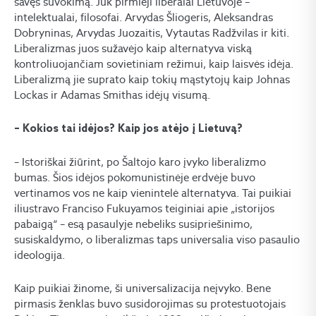
savęs suvokimą. Juk pirmieji liberalai Lietuvoje –
intelektualai, filosofai. Arvydas Šliogeris, Aleksandras
Dobryninas, Arvydas Juozaitis, Vytautas Radžvilas ir kiti.
Liberalizmas juos sužavėjo kaip alternatyva viską
kontroliuojančiam sovietiniam režimui, kaip laisvės idėja.
Liberalizmą jie suprato kaip tokių mąstytojų kaip Johnas
Lockas ir Adamas Smithas idėjų visumą.
– Kokios tai idėjos? Kaip jos atėjo į Lietuvą?
– Istoriškai žiūrint, po Šaltojo karo įvyko liberalizmo
bumas. Šios idėjos pokomunistinėje erdvėje buvo
vertinamos vos ne kaip vienintelė alternatyva. Tai puikiai
iliustravo Franciso Fukuyamos teiginiai apie „istorijos
pabaigą“ – esą pasaulyje nebeliks susipriešinimo,
susiskaldymo, o liberalizmas taps universalia viso pasaulio
ideologija.
Kaip puikiai žinome, ši universalizacija neįvyko. Bene
pirmasis ženklas buvo susidorojimas su protestuotojais