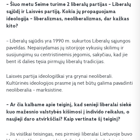
– Šiuo metu Seime turime 2 liberalų partijas – Liberalų
sąjūdį ir Laisvės partiją. Kokia jų propaguojama
ideologija – liberalizmas, neoliberalizmas, dar kažkas
kito?
– Liberalų sąjūdis yra 1990 m. sukurtos Liberalų sąjungos
paveldas. Nepaisydamas jų istorijoje vykusių skilimų ir
susijungimų su centristinėmis jėgomis, sakyčiau, kad jie
bent iš dalies tęsia pirmųjų liberalų tradicijas.
Laisvės partija ideologiškai yra grynai neoliberali.
Kultūrinės ideologijos prasme ją net būtų galima pavadinti
neoliberalia – marksistine.
– Ar čia kalbame apie teiginį, kad senieji liberalai siekė
kuo mažesnio valstybės kišimosi į individo reikalus, o
naujieji daro atvirkščiai? Kaip vertinate šį teiginį?
– Jis visiškai teisingas, nes pirmieji liberalai Lietuvoje buvo