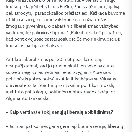
Kaip Alfa.lt sakė šio termino autorius – vienas pirmųjų
liberalų, klaipėdietis Linas Poška, žodis atėjo jam į galvą
dėl, atrodytų, paradoksalios priežasties: „Kažkada buvome
už liberalizmą, kuriame valstybė kuo mažiau kišasi į
žmogaus gyvenimą, o dabartinis liberalizmas valstybės
vaidmenį be paliovos stiprina.“ „Paleoliberalas“ pripažino,
kad bent dvejuose pastaruosiuose Seimo rinkimuose už
liberalias partijas nebalsavo.
Ar tikrai liberalizmas per 30 metų pasikeitė taip
neatpažįstamai, kad jo pradininkai Lietuvoje pasijuto
susvetimėję su jaunesniais bendražygiais? Apie šios
politinės krypties pokyčius Alfa.lt kalbėjosi su Vilniaus
universiteto Tarptautinių santykių ir politikos mokslų
instituto politologu, politinės minties raidos tyrėju dr.
Algimantu Jankausku.
– Kaip vertinate tokį senųjų liberalų apibūdinimą?
– Jis man patiko, nes gana gerai apibūdina senųjų liberalų