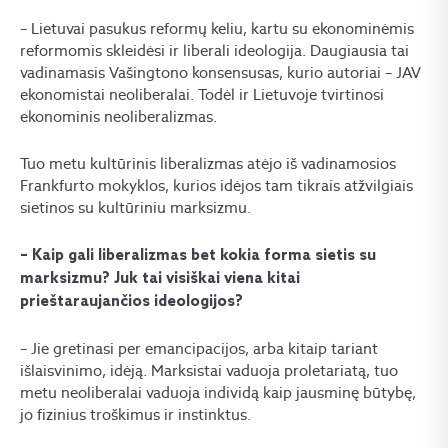
– Lietuvai pasukus reformų keliu, kartu su ekonominėmis
reformomis skleidėsi ir liberali ideologija. Daugiausia tai
vadinamasis Vašingtono konsensusas, kurio autoriai – JAV
ekonomistai neoliberalai. Todėl ir Lietuvoje tvirtinosi
ekonominis neoliberalizmas.
Tuo metu kultūrinis liberalizmas atėjo iš vadinamosios
Frankfurto mokyklos, kurios idėjos tam tikrais atžvilgiais
sietinos su kultūriniu marksizmu.
– Kaip gali liberalizmas bet kokia forma sietis su
marksizmu? Juk tai visiškai viena kitai
prieštaraujančios ideologijos?
– Jie gretinasi per emancipacijos, arba kitaip tariant
išlaisvinimo, idėją. Marksistai vaduoja proletariatą, tuo
metu neoliberalai vaduoja individą kaip jausminę būtybę,
jo fizinius troškimus ir instinktus.