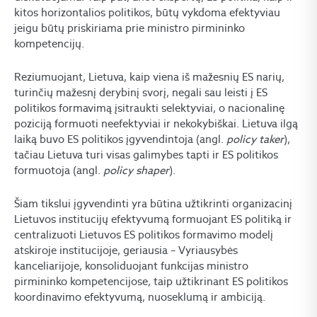
kitos horizontalios politikos, būtų vykdoma efektyviau
jeigu būtų priskiriama prie ministro pirmininko
kompetencijų.
Reziumuojant, Lietuva, kaip viena iš mažesnių ES narių,
turinčių mažesnį derybinį svorį, negali sau leisti į ES
politikos formavimą įsitraukti selektyviai, o nacionalinę
poziciją formuoti neefektyviai ir nekokybiškai. Lietuva ilgą
laiką buvo ES politikos įgyvendintoja (angl.
policy taker
),
tačiau Lietuva turi visas galimybes tapti ir ES politikos
formuotoja (angl.
policy shaper
).
Šiam tikslui įgyvendinti yra būtina užtikrinti organizacinį
Lietuvos institucijų efektyvumą formuojant ES politiką ir
centralizuoti Lietuvos ES politikos formavimo modelį
atskiroje institucijoje, geriausia – Vyriausybės
kanceliarijoje, konsoliduojant funkcijas ministro
pirmininko kompetencijose, taip užtikrinant ES politikos
koordinavimo efektyvumą, nuoseklumą ir ambiciją.