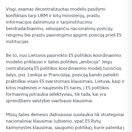
Visgi, esamas decentralizuotas modelis pasižymi
konfliktais tarp URM ir kitų ministerijų, prastu
informacijos dalinimuisi ir tarpinstituciniu
bendradarbiavimu, vėluojančiu nacionalinių pozicijų
rengimu bei prastu pasirengimu apginti poziciją prieš ES
institucijas.
Be to, nuo Lietuvos pasirinkto ES politikos koordinavimo
modelio priklauso ir šalies politikos „ambicija“. Jeigu
centralizuotą ES politikos koordinavimo modelį turinčios
šalys, pvz. Lenkija ar Prancūzija, poziciją bando pateikti
praktiškai visais ES svarstomais klausimais, Lietuva, kaip ir
kitos mažesnės ir naujesnės ES narės, į ES politikos
formavimą įsitraukia selektyviau, tik tada, kai yra
sprendžiami valstybei svarbiausi klausimai.
Mūsų šalies dėmesio dažniausiai susilaukia tik strateginiai
nacionaliniai klausimai (užsienio, ypač ES Rytų
kaimynystės klausimai, saugumo politika), kurie patenka į