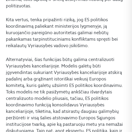
politizuotas.
Kita vertus, tenka pripažinti riziką, jog ES politikos
koordinavimą paliekant ministerijos lygmenyje, ją
kuruojančio pareigūno autoritetas galimai nebūtų
pakankamas tarpinstituciniams konfliktams spręsti bei
reikalautų Vyriausybės vadovo įsikišimo.
Alternatyviai, šias funkcijas būtų galima centralizuoti
Vyriausybės kanceliarijoje. Modelis galėtų būti
įgyvendintas sukuriant Vyriausybės kanceliarijoje atskirą
padalinį arba grąžinant istoriškai veikusį Europos
komitetą, kuris galėtų užsiimti ES politikos koordinavimu.
Toks modelis ne tik pasižymėtų ankščiau išvardytais
centralizuoto modelio pliusais, tačiau, ES politikos
koordinavimo funkciją konsolidavus Vyriausybės
kanceliarijoje, tikėtina, kad atsirastų daugiau galimybių
peržiūrėti ir visą šalies atstovavimo Europos Sąjungos
institucijose tvarką, apie ką pastaruoju metu yra nemažai
diskutuojama. Taip pat, anot ekspertų, ES politika, kaip ir