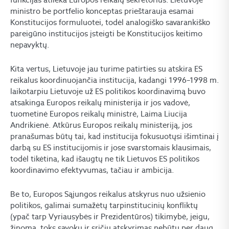
ministro be portfelio konceptas prieštarauja esamai
Konstitucijos formuluotei, todėl analogiško savarankiško
pareigūno institucijos įsteigti be Konstitucijos keitimo
nepavyktų.
Kita vertus, Lietuvoje jau turime patirties su atskira ES
reikalus koordinuojančia institucija, kadangi 1996–1998 m.
laikotarpiu Lietuvoje už ES politikos koordinavimą buvo
atsakinga Europos reikalų ministerija ir jos vadovė,
tuometinė Europos reikalų ministrė, Laima Liucija
Andrikienė. Atkūrus Europos reikalų ministeriją, jos
pranašumas būtų tai, kad institucija fokusuotųsi išimtinai į
darbą su ES institucijomis ir jose svarstomais klausimais,
todėl tikėtina, kad išaugtų ne tik Lietuvos ES politikos
koordinavimo efektyvumas, tačiau ir ambicija.
Be to, Europos Sąjungos reikalus atskyrus nuo užsienio
politikos, galimai sumažėtų tarpinstitucinių konfliktų
(ypač tarp Vyriausybės ir Prezidentūros) tikimybė, jeigu,
žinoma, toks sąvokų ir sričių atskyrimas nebūtų per daug