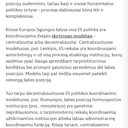
pozicijų suderinimo, tačiau kaip ir visose horizontalios
politikos srityse – procesai dažniausiai būna lėti ir
kompleksiniai.
Kitose Europos Sąjungos šalyse visa ES politika yra
koordinuojama dvejais
skirtingais modeliais
–
centralizuotai arba decentralizuotai. Centralizuotuose
modeliuose, pvz. Lenkijos, ES reikalai yra koordinuojami
autoritetingų ir už visą procesą atsakingų institucijų, kurių
vaidmuo ypač išauga sprendžiant tarpinstitucinius
konfliktus bei priimant galutinius sprendimus dėl šalies
pozicijos. Modelis taip pat leidžia visuomet pateikti
vieningą šalies poziciją.
Tuo tarpu decentralizuotuose ES politikos koordinavimo
modeliuose, pvz. Rumunijos, šalies poziciją formuojančios
institucijos (pvz., ministerijos) yra ganėtinai
nepriklausomos, o tarpministerinį reikalų koordinavimą
užtikrinančios institucijos atlieka labiau administracinę
koordinavimo funkciją. Kitaip tariant, centralizavimo