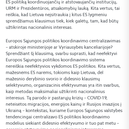
ES politiką koordinuojančių ir atstovaujančių institucijų,
URM ir Prezidentūros, atsakomybių lauką. Kita vertus, tai
reiškia, kad Lietuva neįsitraukia į kitus ES lygmeniu
sprendžiamus klausimus tiek, kiek galėtų, tam, kad būtų
užtikrintas nacionalinis interesas.
Europos Sąjungos politikos koordinavimo centralizavimas
– atskiroje ministerijoje ar Vyriausybės kanceliarijoje?
Sprendžiant šį klausimą, svarbu suprasti, kad neefektyvi
Europos Sąjungos politikos koordinavimo sistema
nereiškia neefektyvios vykdomos ES politikos. Kita vertus,
mažesnėms ES narėms, tokioms kaip Lietuva, dėl
mažesnio derybinio svorio ir didesnio klausimų
selektyvumo, organizacinis efektyvumas yra itin svarbus,
kaip metodas maksimaliai užtikrinti nacionalinius
interesus. Tą parodo ir pastarųjų krizių – COVID-19,
neteisėtos migracijos, energijos kainų ir Rusijos invazijos į
Ukrainą – kontekstas, kuriame Europos Sąjungos valstybės
tendencingai centralizavo ES politikos koordinavimo
modelius siekiant didesnio efektyvumo ir tuo pat metu –