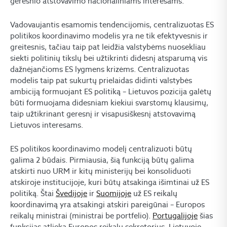
geresnio atstovavimo nacionaliniams interesams.
Vadovaujantis esamomis tendencijomis, centralizuotas ES
politikos koordinavimo modelis yra ne tik efektyvesnis ir
greitesnis, tačiau taip pat leidžia valstybėms nuosekliau
siekti politinių tikslų bei užtikrinti didesnį atsparumą vis
dažnėjančioms ES lygmens krizėms. Centralizuotas
modelis taip pat sukurtų prielaidas didinti valstybės
ambiciją formuojant ES politiką – Lietuvos pozicija galėtų
būti formuojama didesniam kiekiui svarstomų klausimų,
taip užtikrinant geresnį ir visapusiškesnį atstovavimą
Lietuvos interesams.
ES politikos koordinavimo modelį centralizuoti būtų
galima 2 būdais. Pirmiausia, šią funkciją būtų galima
atskirti nuo URM ir kitų ministerijų bei konsoliduoti
atskiroje institucijoje, kuri būtų atsakinga išimtinai už ES
politiką. Štai
Švedijoje
ir
Suomijoje
už ES reikalų
koordinavimą yra atsakingi atskiri pareigūnai – Europos
reikalų ministrai (ministrai be portfelio).
Portugalijoje
šias
funkcijas atlieka Europos reikalų sekretorius. Lietuvoje