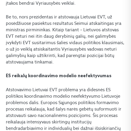
įtakos bendrai Vyriausybės veiklai.
Be to, nors prezidentas ir atstovauja Lietuvai EVT, už
posėdžiuose pasiektus rezultatus Seimui atskaitingas yra
ministras pirmininkas. Kitaip tariant – Lietuvos atstovas
EVT neturi nei itin daug derybinių galių, nei galimybės
įvykdyti EVT susitarimus šalies vidaus politikos klausimais,
o už jo veiklą atsiskaitantis Vyriausybės vadovas neturi
galimybių kaip užtikrinti, kad parengtai pozicijai būtų
atstovaujama tinkamai.
ES reikalų koordinavimo modelio neefektyvumas
Atstovavimo Lietuvai EVT problema yra didesnės ES
politikos koordinavimo modelio neefektyvumo Lietuvoje
problemos dalis. Europos Sąjungos politikos formavimo
procesas reikalauja, kad šalys narės gebėtų suformuoti ir
atstovauti savo nacionalinėms pozicijoms. Šis procesas
reikalauja intensyvaus skirtingų institucijų
bendradarbiavimo ir individualių bei dažnai išsiskiriančių