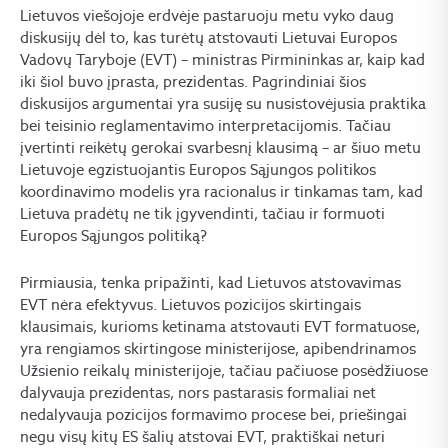
Lietuvos viešojoje erdvėje pastaruoju metu vyko daug
diskusijų dėl to, kas turėtų atstovauti Lietuvai Europos
Vadovų Taryboje (EVT) – ministras Pirmininkas ar, kaip kad
iki šiol buvo įprasta, prezidentas. Pagrindiniai šios
diskusijos argumentai yra susiję su nusistovėjusia praktika
bei teisinio reglamentavimo interpretacijomis. Tačiau
įvertinti reikėtų gerokai svarbesnį klausimą – ar šiuo metu
Lietuvoje egzistuojantis Europos Sąjungos politikos
koordinavimo modelis yra racionalus ir tinkamas tam, kad
Lietuva pradėtų ne tik įgyvendinti, tačiau ir formuoti
Europos Sąjungos politiką?
Pirmiausia, tenka pripažinti, kad Lietuvos atstovavimas
EVT nėra efektyvus. Lietuvos pozicijos skirtingais
klausimais, kurioms ketinama atstovauti EVT formatuose,
yra rengiamos skirtingose ministerijose, apibendrinamos
Užsienio reikalų ministerijoje, tačiau pačiuose posėdžiuose
dalyvauja prezidentas, nors pastarasis formaliai net
nedalyvauja pozicijos formavimo procese bei, priešingai
negu visų kitų ES šalių atstovai EVT, praktiškai neturi