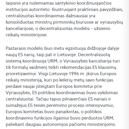
laipsnis yra nulemiamas santykinio koordinuojančios
institucijos autoriteto. Iliustruojant praktiniais pavyzdžiais,
centralizuotas koordinavimas dažniausiai yra
konsoliduotas ministrų pirmininkų biuruose ar vyriausybių
kanceliarijose, o decentralizuotas modelis – užsienio
reikalų ministerijose.
Pastarasis modelis šiuo metu egzistuoja didžiojoje dalyje
naujų ES narių, taip pat ir Lietuvoje. Decentralizuotą
sistemą koordinuoja URM, o Vyriausybės kanceliarija turi
tik formalų vaidmenį teikti rekomendacijas ES klausimų
prioretizavimui. Visgi Lietuvoje 1996 m. įkūrus Europos
reikalų ministeriją, kuri po kelerių metų savo funkcijas
perdavė naujai įsteigtam Europos komitetui prie
Vyriausybės, ES politikos koordinavimas buvo vykdomas
centralizuotai. Tačiau tapus pilnaverčiais ES nariais ir
sumažėjus ES teisės perėmimo proceso intensyvumui,
Europos komitetas buvo panaikintas, o politikos
koordinavimo funkcijos ilgainiui buvo perduotos URM,
paliekant daugiau autonomijos pačioms ministerijoms.