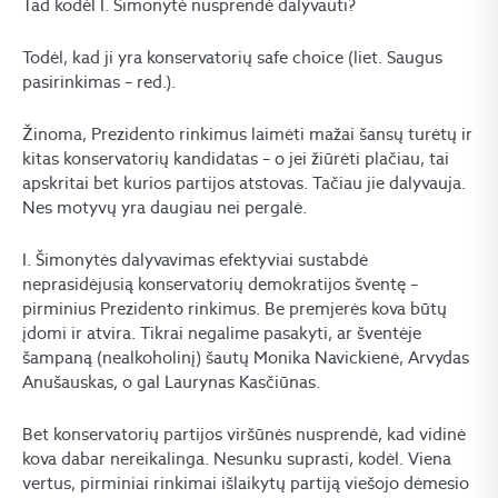
Tad kodėl I. Šimonytė nusprendė dalyvauti?
Todėl, kad ji yra konservatorių safe choice (liet. Saugus
pasirinkimas – red.).
Žinoma, Prezidento rinkimus laimėti mažai šansų turėtų ir
kitas konservatorių kandidatas – o jei žiūrėti plačiau, tai
apskritai bet kurios partijos atstovas. Tačiau jie dalyvauja.
Nes motyvų yra daugiau nei pergalė.
I. Šimonytės dalyvavimas efektyviai sustabdė
neprasidėjusią konservatorių demokratijos šventę –
pirminius Prezidento rinkimus. Be premjerės kova būtų
įdomi ir atvira. Tikrai negalime pasakyti, ar šventėje
šampaną (nealkoholinį) šautų Monika Navickienė, Arvydas
Anušauskas, o gal Laurynas Kasčiūnas.
Bet konservatorių partijos viršūnės nusprendė, kad vidinė
kova dabar nereikalinga. Nesunku suprasti, kodėl. Viena
vertus, pirminiai rinkimai išlaikytų partiją viešojo dėmesio