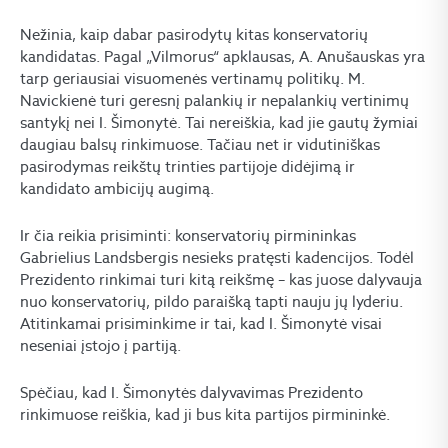
Nežinia, kaip dabar pasirodytų kitas konservatorių
kandidatas. Pagal „Vilmorus“ apklausas, A. Anušauskas yra
tarp geriausiai visuomenės vertinamų politikų. M.
Navickienė turi geresnį palankių ir nepalankių vertinimų
santykį nei I. Šimonytė. Tai nereiškia, kad jie gautų žymiai
daugiau balsų rinkimuose. Tačiau net ir vidutiniškas
pasirodymas reikštų trinties partijoje didėjimą ir
kandidato ambicijų augimą.
Ir čia reikia prisiminti: konservatorių pirmininkas
Gabrielius Landsbergis nesieks pratęsti kadencijos. Todėl
Prezidento rinkimai turi kitą reikšmę – kas juose dalyvauja
nuo konservatorių, pildo paraišką tapti nauju jų lyderiu.
Atitinkamai prisiminkime ir tai, kad I. Šimonytė visai
neseniai įstojo į partiją.
Spėčiau, kad I. Šimonytės dalyvavimas Prezidento
rinkimuose reiškia, kad ji bus kita partijos pirmininkė.