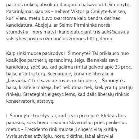
partijos rinkėjų absoliuti dauguma balsavo už I. Šimonytę.
Pasirinkimas siauras – nebent Viktorija Čmilytė-Nielsen,
kuri vienu metu buvo svarstoma kaip bendra dešinės
kandidatūra. Abejoju, ar Seimo Pirmininkė norės
stumdytis – nors matyti kandidatuojant tris aukščiausius
valstybės postus užimančius žmones būtų įdomu.
Kaip rinkimuose pasirodys I. Šimonytė? Tai priklauso nuo
koalicijos partnerių sprendimų. Jeigu šie nekels savo
kandidatų, spėčiau, kad galima rimtai galvoti apie 25 proc.
balsų ir antrą turą. Scenarijuje, kuriame liberalai ir
„laisviečiai“ turi savo atstovus rinkimuose, I. Šimonytės
balsų kraitelė mažėja, bet nebūtinai tiek, kiek yra tų partijų
rinkėjų. Strateginis elgesys lems, kad dalis liberalų rinksis
konservatorių atstovę.
I. Šimonytei trukdys tai, kad ji yra premjerė. Efektas bus
panašus, koks buvo ir Sauliui Skverneliui prieš penkerius
metus – Prezidento rinkimuose ji sugers visą kritiką
Vyriausybės atžvilgiu, nors, tikėtina, labai aktyviai