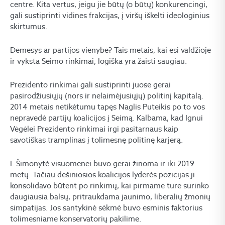
centre. Kita vertus, jeigu jie būtų (o būtų) konkurencingi,
gali sustiprinti vidines frakcijas, į viršų iškelti ideologinius
skirtumus.
Dėmesys ar partijos vienybė? Tais metais, kai esi valdžioje
ir vyksta Seimo rinkimai, logiška yra žaisti saugiau.
Prezidento rinkimai gali sustiprinti juose gerai
pasirodžiusiųjų (nors ir nelaimėjusiųjų) politinį kapitalą.
2014 metais netikėtumu tapęs Naglis Puteikis po to vos
nepravedė partijų koalicijos į Seimą. Kalbama, kad Ignui
Vėgėlei Prezidento rinkimai irgi pasitarnaus kaip
savotiškas tramplinas į tolimesnę politinę karjerą.
I. Šimonytė visuomenei buvo gerai žinoma ir iki 2019
metų. Tačiau dešiniosios koalicijos lyderės pozicijas ji
konsolidavo būtent po rinkimų, kai pirmame ture surinko
daugiausia balsų, pritraukdama jaunimo, liberalių žmonių
simpatijas. Jos santykinė sėkmė buvo esminis faktorius
tolimesniame konservatorių pakilime.