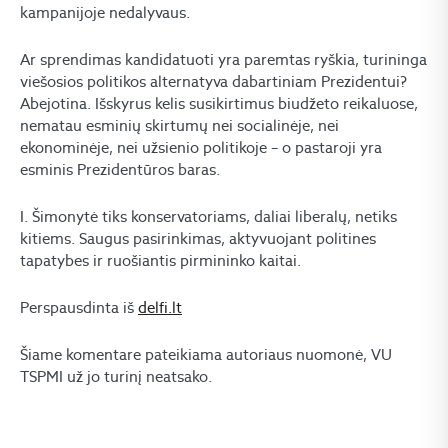
kampanijoje nedalyvaus.
Ar sprendimas kandidatuoti yra paremtas ryškia, turininga
viešosios politikos alternatyva dabartiniam Prezidentui?
Abejotina. Išskyrus kelis susikirtimus biudžeto reikaluose,
nematau esminių skirtumų nei socialinėje, nei
ekonominėje, nei užsienio politikoje – o pastaroji yra
esminis Prezidentūros baras.
I. Šimonytė tiks konservatoriams, daliai liberalų, netiks
kitiems. Saugus pasirinkimas, aktyvuojant politines
tapatybes ir ruošiantis pirmininko kaitai.
Perspausdinta iš
delfi.lt
Šiame komentare pateikiama autoriaus nuomonė, VU
TSPMI už jo turinį neatsako.