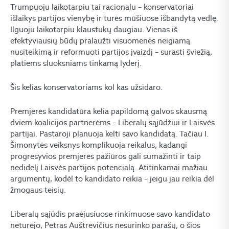
Trumpuoju laikotarpiu tai racionalu – konservatoriai
išlaikys partijos vienybę ir turės mūšiuose išbandytą vedlę.
Ilguoju laikotarpiu klaustukų daugiau. Vienas iš
efektyviausių būdų pralaužti visuomenės neigiamą
nusiteikimą ir reformuoti partijos įvaizdį – surasti šviežią,
platiems sluoksniams tinkamą lyderį.
Šis kelias konservatoriams kol kas užsidaro.
Premjerės kandidatūra kelia papildomą galvos skausmą
dviem koalicijos partnerėms – Liberalų sąjūdžiui ir Laisvės
partijai. Pastaroji planuoja kelti savo kandidatą. Tačiau I.
Šimonytės veiksnys komplikuoja reikalus, kadangi
progresyvios premjerės pažiūros gali sumažinti ir taip
nedidelį Laisvės partijos potencialą. Atitinkamai mažiau
argumentų, kodėl to kandidato reikia – jeigu jau reikia dėl
žmogaus teisių.
Liberalų sąjūdis praėjusiuose rinkimuose savo kandidato
neturėjo, Petras Auštrevičius nesurinko parašų, o šios