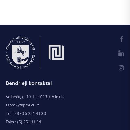
Bendrieji kontaktai
Vokiečių g. 10, LT-01130, Vilnius
tspmi@tspmi.vu.lt
Tel.: +370 5 251 41 30
Faks.: (5) 251 41 34