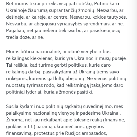
Bet mums tikrai prireiks visų patriotiškų, Putino karo
Ukrainoje žiaurumą suprantančių žmonių. Nesvarbu, ar
dešinėje, ar kairėje, ar centre. Nesvarbu, kokios tautybės.
Nesvarbu, ar abejojusių vyriausybės sprendimais, ar ne.
Pagaliau, net jau nebėra tiek svarbu, ar pasiskiepijusių
trečia doze, ar ne.
Mums būtina nacionalinė, pilietinė vienybė ir bus
reikalingas kiekvienas, kuris yra Ukrainos ir mūsų pusėje.
Tai reiškia, kad turime gerbti politikus, kurie daro
reikalingą darbą, pasisakydami už Ukrainą tiems savo
rinkėjams, kuriems gal kiltų abejonių. Ne vienas politinių
nuostatų tyrimas rodo, kad reikšmingą įtaką joms daro
politiniai lyderiai, kuriais žmonės pasitiki.
Susilaikydami nuo politinių sąskaitų suvedinėjimo, mes
palaikysime nacionalinę vienybę ir padėsime Ukrainai.
Žinoma, net jau nekalbant apie tolesnę realią (finansinę,
ginklais ir t.t.) paramą ukrainiečiams, gynybos
finansavimą, protestus prie Rusijos ambasados,