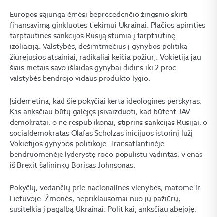
Europos sąjunga ėmėsi beprecedenčio žingsnio skirti
finansavimą ginkluotės tiekimui Ukrainai. Plačios apimties
tarptautinės sankcijos Rusiją stumia į tarptautinę
izoliaciją. Valstybės, dešimtmečius į gynybos politiką
žiūrėjusios atsainiai, radikaliai keičia požiūrį: Vokietija jau
šiais metais savo išlaidas gynybai didins iki 2 proc.
valstybės bendrojo vidaus produkto lygio.
Įsidėmėtina, kad šie pokyčiai kerta ideologines perskyras.
Kas anksčiau būtų galėjęs įsivaizduoti, kad būtent JAV
demokratai, o ne respublikonai, stiprins sankcijas Rusijai, o
socialdemokratas Olafas Scholzas inicijuos istorinį lūžį
Vokietijos gynybos politikoje. Transatlantinėje
bendruomenėje lyderystę rodo populistu vadintas, vienas
iš Brexit šalininkų Borisas Johnsonas.
Pokyčių, vedančių prie nacionalinės vienybės, matome ir
Lietuvoje. Žmonės, nepriklausomai nuo jų pažiūrų,
susitelkia į pagalbą Ukrainai. Politikai, anksčiau abejoję,