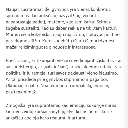
Naujas susitarimas dėl gynybos yra vienas konkretus
sprendimas. Jau anksčiau, pavyzdžiui, įvedant
nepaprastąją padėtį, matėme, kad tam kartui Seimas
sugeba susitelkti. Tačiau dabar reikia ne tik „tam kartui“.
Mums reikia kokybiškai naujo mąstymo, Lietuvos politinės
paradigmos lūžio. Kuris sugebėtų išlipti iš murkdymosi
mažai reikšminguose ginčuose ir interesuose.
Prieš rašant, kritikuojant, viešai suvedinėjant sąskaitas – ar
su Landsbergiu, ar „valstiečiais“, ar socialdemokratais – visi
politikai ir jų rėmėjai turi savęs paklausti vieno klausimo.
Ar tai prisideda prie gynybos stiprinimo ir pagalbos
Ukrainai, o gal reiškia tik mano trumpalaikį, emocinį
pasitenkinimą?
Žmogiškai yra suprantama, kad emocijų sūkuryje norisi
Lietuvos viduje aršiai rodyti jų klystkelius tiems, kurie
anksčiau abejojo karo realumu ir artumu.