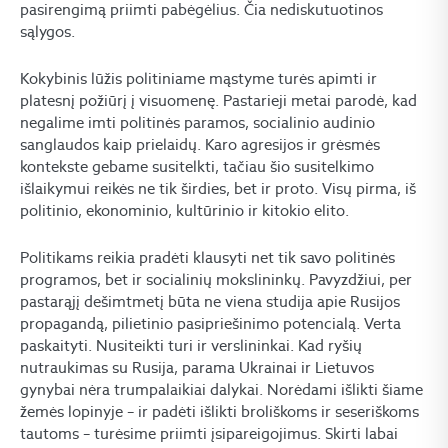
pasirengimą priimti pabėgėlius. Čia nediskutuotinos
sąlygos.
Kokybinis lūžis politiniame mąstyme turės apimti ir
platesnį požiūrį į visuomenę. Pastarieji metai parodė, kad
negalime imti politinės paramos, socialinio audinio
sanglaudos kaip prielaidų. Karo agresijos ir grėsmės
kontekste gebame susitelkti, tačiau šio susitelkimo
išlaikymui reikės ne tik širdies, bet ir proto. Visų pirma, iš
politinio, ekonominio, kultūrinio ir kitokio elito.
Politikams reikia pradėti klausyti net tik savo politinės
programos, bet ir socialinių mokslininkų. Pavyzdžiui, per
pastarąjį dešimtmetį būta ne viena studija apie Rusijos
propagandą, pilietinio pasipriešinimo potencialą. Verta
paskaityti. Nusiteikti turi ir verslininkai. Kad ryšių
nutraukimas su Rusija, parama Ukrainai ir Lietuvos
gynybai nėra trumpalaikiai dalykai. Norėdami išlikti šiame
žemės lopinyje – ir padėti išlikti broliškoms ir seseriškoms
tautoms – turėsime priimti įsipareigojimus. Skirti labai