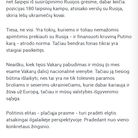
net šaipęsi iš susirūpinimo Rusijos grėsme, dabar keičia
pozicijas 180 laipsnių kampu, atsisako verslų su Rusija,
skiria lėšų ukrainiečių kovai.
Tiesa, ne visi. Yra tokių, kuriems ir toliau nemažomis
apimtimis prekiauti su Rusija – ir finansuoti kruviną Putino
karą – atrodo norma. Tačiau bendras fonas tikrai yra
staigiai pasikeitęs.
Neaišku, kiek tęsis Vakarų pabudimas ir mūsų (o mes
esame Vakarų dalis) nacionalinė vienybė. Tačiau ją tiesiog
būtina išlaikyti, nes tai yra ne tik tolesnės paramos
broliams ir seserims ukrainiečiams, kurie dabar kariauja ir
žūva už Europą, tačiau ir mūsų valstybės išgyvenimo
sąlyga.
Politinis elitas – plačiąja prasme – turi pradėti elgtis
atsakingai ilgalaikėje perspektyvoje. Pradedant nuo vieno
konkretaus žingsnio.