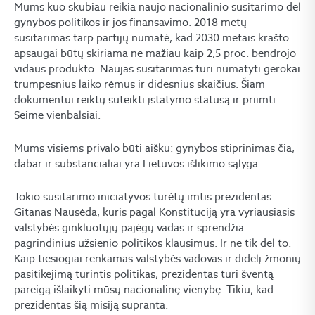
Mums kuo skubiau reikia naujo nacionalinio susitarimo dėl
gynybos politikos ir jos finansavimo. 2018 metų
susitarimas tarp partijų numatė, kad 2030 metais krašto
apsaugai būtų skiriama ne mažiau kaip 2,5 proc. bendrojo
vidaus produkto. Naujas susitarimas turi numatyti gerokai
trumpesnius laiko rėmus ir didesnius skaičius. Šiam
dokumentui reiktų suteikti įstatymo statusą ir priimti
Seime vienbalsiai.
Mums visiems privalo būti aišku: gynybos stiprinimas čia,
dabar ir substancialiai yra Lietuvos išlikimo sąlyga.
Tokio susitarimo iniciatyvos turėtų imtis prezidentas
Gitanas Nausėda, kuris pagal Konstituciją yra vyriausiasis
valstybės ginkluotųjų pajėgų vadas ir sprendžia
pagrindinius užsienio politikos klausimus. Ir ne tik dėl to.
Kaip tiesiogiai renkamas valstybės vadovas ir didelį žmonių
pasitikėjimą turintis politikas, prezidentas turi šventą
pareigą išlaikyti mūsų nacionalinę vienybę. Tikiu, kad
prezidentas šią misiją supranta.