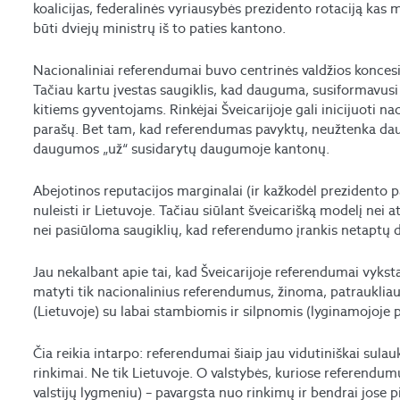
koalicijas, federalinės vyriausybės prezidento rotaciją kas m
būti dviejų ministrų iš to paties kantono.
Nacionaliniai referendumai buvo centrinės valdžios koncesij
Tačiau kartu įvestas saugiklis, kad dauguma, susiformavus
kitiems gyventojams. Rinkėjai Šveicarijoje gali inicijuoti 
parašų. Bet tam, kad referendumas pavyktų, neužtenka daug
daugumos „už“ susidarytų daugumoje kantonų.
Abejotinos reputacijos marginalai (ir kažkodėl prezidento pa
nuleisti ir Lietuvoje. Tačiau siūlant šveicarišką modelį nei a
nei pasiūloma saugiklių, kad referendumo įrankis netaptų
Jau nekalbant apie tai, kad Šveicarijoje referendumai vykst
matyti tik nacionalinius referendumus, žinoma, patraukliau,
(Lietuvoje) su labai stambiomis ir silpnomis (lyginamojoje 
Čia reikia intarpo: referendumai šiaip jau vidutiniškai su
rinkimai. Ne tik Lietuvoje. O valstybės, kuriose referendumų 
valstijų lygmeniu) – pavargsta nuo rinkimų ir bendrai jose pi