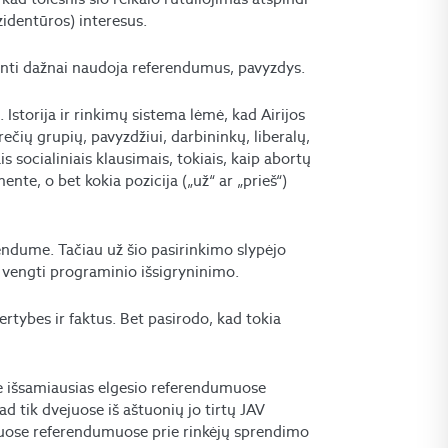
ezidentūros) interesus.
yginti dažnai naudoja referendumus, pavyzdys.
 Istorija ir rinkimų sistema lėmė, kad Airijos
ečių grupių, pavyzdžiui, darbininkų, liberalų,
s socialiniais klausimais, tokiais, kaip abortų
nte, o bet kokia pozicija („už“ ar „prieš“)
rendume. Tačiau už šio pasirinkimo slypėjo
Ir vengti programinio išsigryninimo.
rtybes ir faktus. Bet pasirodo, kad tokia
ene išsamiausias elgesio referendumuose
d tik dvejuose iš aštuonių jo tirtų JAV
suose referendumuose prie rinkėjų sprendimo