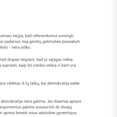
usimais teigia, kad referendumui surengti
Tai padarius, esą gerėtų galimybės pasisakyti
kslu – nėra aišku.
eš drąsiai teigiant, kad jo sąlygas reikia
suprasti, kaip šis įrankis veikia ir kam yra
s reliktas iš tų laikų, kai demokratija veikė
 demokratija nėra galima. Jas išsamiai aptarė
 Argumentus galime susiaurinti iki dviejų
i ir apima beveik visus valstybės gyventojus.