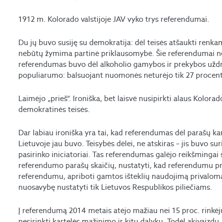
1912 m. Kolorado valstijoje JAV vyko trys referendumai.
Du jų buvo susiję su demokratija: dėl teisės atšaukti renk
nebūtų žymima partinė priklausomybė. Šie referendumai nes
referendumas buvo dėl alkoholio gamybos ir prekybos uždr
populiarumo: balsuojant nuomonės neturėjo tik 27 procenta
Laimėjo „prieš“. Ironiška, bet laisvė nusipirkti alaus Kolo
demokratinės teisės.
Dar labiau ironiška yra tai, kad referendumas dėl parašų k
Lietuvoje jau buvo. Teisybės dėlei, ne atskiras – jis buvo sur
pasirinko iniciatoriai. Tas referendumas galėjo reikšmingai 
referendumo parašų skaičių, nustatyti, kad referendumu pr
referendumu, apriboti gamtos išteklių naudojimą privalom
nuosavybę nustatyti tik Lietuvos Respublikos piliečiams.
Į referendumą 2014 metais atėjo mažiau nei 15 proc. rinkėjų
nesirinkti kartelės mažinimo ir kitų dalykų. Todėl akivaizdu,