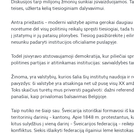
Diskusijos tarp milijonų žmonių sunkiai įsivaizduojamos. Ta 
teises, užkerta kelią tiesioginiam dalyvavimui.
Antra priežastis – moderni valstybė apima gerokai daugiau f
norėtume dėl visų politinių reikalų spręsti tiesiogiai, tada 
į įstatymų ir jų pataisų plonybes. Tiesiog pasižiūrėkite į ei
nesunku padaryti institucijos oficialiame puslapyje.
Todėl įsivyravo atstovaujamoji demokratija, kur piliečiai 
politines partijas ir atitinkamas institucijas: savivaldybės 
Žinoma, yra valstybių, kurios šalia šių institutų naudoja i
pavyzdys: ši valstybė yra atsakinga net už pusę visų XX a
Toks skaičius turėtų mus priversti pagalvoti: dažni referendu
panašiai, kaip privalomas balsavimas Belgijoje.
Taip nutiko ne šiaip sau. Šveicarija istoriškai formavosi iš ka
teritorinių darinių – kantonų. Apie 1848 m. protestantus, ka
kitus sulydžius į vieną darinį – Šveicarijos federaciją – reik
konfliktus. Siekis išlaikyti federaciją ilgainiui lėmė keistok