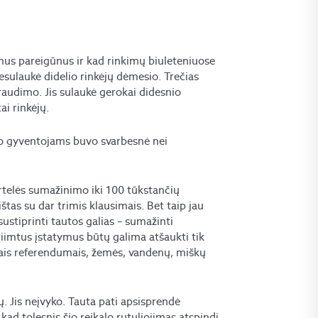
amus pareigūnus ir kad rinkimų biuleteniuose
ulaukė didelio rinkėjų dėmesio. Trečias
audimo. Jis sulaukė gerokai didesnio
i rinkėjų.
rado gyventojams buvo svarbesnė nei
artelės sumažinimo iki 100 tūkstančių
ištas su dar trimis klausimais. Bet taip jau
sustiprinti tautos galias – sumažinti
iimtus įstatymus būtų galima atšaukti tik
ais referendumais, žemės, vandenų, miškų
. Jis neįvyko. Tauta pati apsisprendė
 kad tolesnis šio reikalo rutuliojimas atspindi