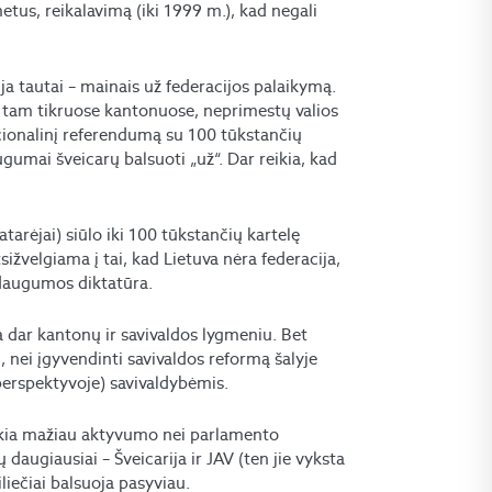
etus, reikalavimą (iki 1999 m.), kad negali
a tautai – mainais už federacijos palaikymą.
i tam tikruose kantonuose, neprimestų valios
nacionalinį referendumą su 100 tūkstančių
umai šveicarų balsuoti „už“. Dar reikia, kad
tarėjai) siūlo iki 100 tūkstančių kartelę
tsižvelgiama į tai, kad Lietuva nėra federacija,
 daugumos diktatūra.
a dar kantonų ir savivaldos lygmeniu. Bet
 nei įgyvendinti savivaldos reformą šalyje
perspektyvoje) savivaldybėmis.
laukia mažiau aktyvumo nei parlamento
daugiausiai – Šveicarija ir JAV (ten jie vyksta
liečiai balsuoja pasyviau.