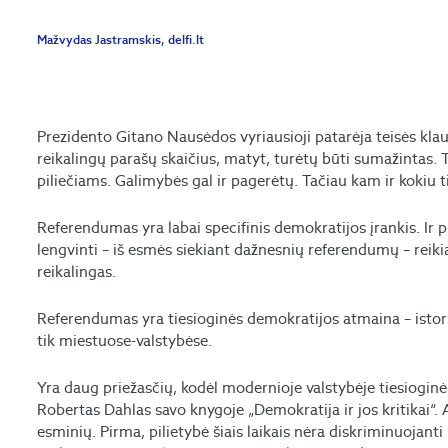
Mažvydas Jastramskis, delfi.lt
Prezidento Gitano Nausėdos vyriausioji patarėja teisės kla
reikalingų parašų skaičius, matyt, turėtų būti sumažintas. 
piliečiams. Galimybės gal ir pagerėtų. Tačiau kam ir kokiu ti
Referendumas yra labai specifinis demokratijos įrankis. Ir pri
lengvinti – iš esmės siekiant dažnesnių referendumų – reikia 
reikalingas.
Referendumas yra tiesioginės demokratijos atmaina – istorijo
tik miestuose-valstybėse.
Yra daug priežasčių, kodėl modernioje valstybėje tiesioginė
Robertas Dahlas savo knygoje „Demokratija ir jos kritikai“.
esminių. Pirma, pilietybė šiais laikais nėra diskriminuojant