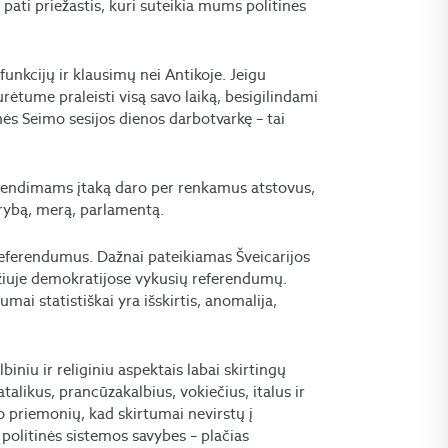
pati priežastis, kuri suteikia mums politines
unkcijų ir klausimų nei Antikoje. Jeigu
turėtume praleisti visą savo laiką, besigilindami
linės Seimo sesijos dienos darbotvarkę – tai
sprendimams įtaką daro per renkamus atstovus,
tarybą, merą, parlamentą.
r referendumus. Dažnai pateikiamas Šveicarijos
mžiuje demokratijose vykusių referendumų.
mai statistiškai yra išskirtis, anomalija,
lbiniu ir religiniu aspektais labai skirtingų
talikus, prancūzakalbius, vokiečius, italus ir
ėjo priemonių, kad skirtumai nevirstų į
as politinės sistemos savybes – plačias