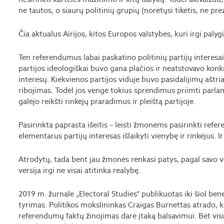
ne tautos, o siaurų politinių grupių (norėtųsi tikėtis, ne pr
Čia aktualus Airijos, kitos Europos valstybės, kuri irgi pal
Ten referendumus labai paskatino politinių partijų interesai.
partijos ideologiškai buvo gana plačios ir neatstovavo konkr
interesų. Kiekvienos partijos viduje buvo pasidalijimų aštriai
ribojimas. Todėl jos vengė tokius sprendimus priimti parlame
galėjo reikšti rinkėjų praradimus ir pleištą partijoje.
Pasirinkta paprasta išeitis – leisti žmonėms pasirinkti refe
elementarus partijų interesas išlaikyti vienybę ir rinkėjus. 
Atrodytų, tada bent jau žmonės renkasi patys, pagal savo ve
versija irgi ne visai atitinka realybę.
2019 m. žurnale „Electoral Studies“ publikuotas iki šiol b
tyrimas. Politikos mokslininkas Craigas Burnettas atrado, ka
referendumų faktų žinojimas darė įtaką balsavimui. Bet vi