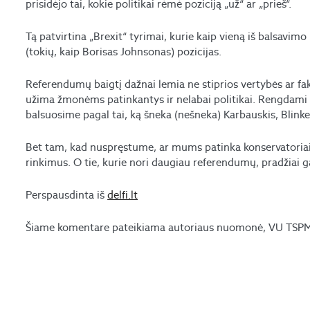
prisidėjo tai, kokie politikai rėmė poziciją „už“ ar „prieš“.
Tą patvirtina „Brexit“ tyrimai, kurie kaip vieną iš balsavimo
(tokių, kaip Borisas Johnsonas) pozicijas.
Referendumų baigtį dažnai lemia ne stiprios vertybės ar fakt
užima žmonėms patinkantys ir nelabai politikai. Rengdami
balsuosime pagal tai, ką šneka (nešneka) Karbauskis, Blinke
Bet tam, kad nuspręstume, ar mums patinka konservatoriai,
rinkimus. O tie, kurie nori daugiau referendumų, pradžiai gal
Perspausdinta iš
delfi.lt
Šiame komentare pateikiama autoriaus nuomonė, VU TSPMI 