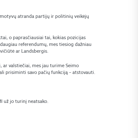
 motyvų atranda partijų ir politinių veikėjų
ai, o paprasčiausiai tai, kokias pozicijas
 daugiau referendumų, mes tiesiog dažniau
vičiūtė ar Landsbergis.
 ar valstiečiai, mes jau turime Seimo
i prisiminti savo pačių funkciją – atstovauti.
už jo turinį neatsako.