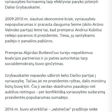
vyriausybės formavimą taip efektyviai pavyko įsiterpti
Daliai Grybauskaitei.
2009-2010 m. siautusi ekonominė krizė, vyriausybės
nepopuliarumas ir prarasta dauguma Seime (skilo Arūno
Valinsko partija) lėmė tai, kad premjerui Andriui Kubiliui
reikėjo paramos iš prezidentės. Tiesa, jų santykiams
padėjo ir panašios pažiūros.
Premjeras Algirdas Butkevičius turėjo nepatikimus
koalicijos partnerius ir jo paties autoritetas tarp
socialdemokratų buvo ginčytinas.
Grybauskaitei nepavyko užkirsti kelio Darbo partijai į
vyriausybę. Tačiau jei ne prezidentės ryžtas, dalis ministrų
būtų buvę kiti. Čia ji vardan skaidrumo paaukojo net
aukštus reitingus – per konfliktišką vyriausybės sudarymą
prezidentės populiarumas sumažėjo.
2016 m. buvo atvirkščiai – „valstiečiai“ pradžioje siekė