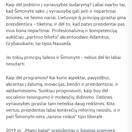
Kaip dėl požiūrio į vyriausybės sudarymą? Labai svarbu tai,
kad Šimonytė sako: į vyriausybę gali įeiti ir nepartiniai
žmonės, ne Seimo nariai. Lietuvoje šį principą įprastai gina
prezidentūra – tikėtina, ir dėl to, kad patys prezidentai pas
mus būna nepartiniai. Profesionalumą ir kompetenciją
aukščiau „partinio bilieto“ akcentuodavo Adamkus,
Grybauskaitė, tai tęsia Nausėda.
Jei tokių principų laikosi ir Šimonytė – nebus dėl ko labai
nesutarti.
Kaip dėl programos? Kai kurie aspektai, pavyzdžiui,
akcentas į žalumą, inovacijas, bendri ir prezidentūrai, ir
valdantiesiems. Sunkiau prognozuoti, kaip bus dėl
socialinio teisingumo ir mokesčių didinimo. Dešinės
vyriausybės įprastai tam neteikia daug reikšmės. Kita
vertus, prezidentas labai konkrečių reformų nesiūlo, o ir
pati Šimonytė nėra „laisvos rinkos“ tipo liberalė.
2019 m. „Mano balse“ prezidentas ir būsima premjerė