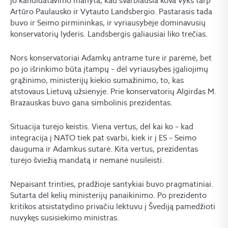
jo kandidatavimo manyta, kad svarbiausia kova vyks tarp
Artūro Paulausko ir Vytauto Landsbergio. Pastarasis tada
buvo ir Seimo pirmininkas, ir vyriausybėje dominavusių
konservatorių lyderis. Landsbergis galiausiai liko trečias.
Nors konservatoriai Adamkų antrame ture ir parėmė, bet
po jo išrinkimo būta įtampų – dėl vyriausybės įgaliojimų
grąžinimo, ministerijų kiekio sumažinimo, to, kas
atstovaus Lietuvą užsienyje. Prie konservatorių Algirdas M.
Brazauskas buvo gana simbolinis prezidentas.
Situacija turėjo keistis. Viena vertus, dėl kai ko – kad
integracija į NATO tiek pat svarbi, kiek ir į ES – Seimo
dauguma ir Adamkus sutarė. Kita vertus, prezidentas
turėjo šviežią mandatą ir nemanė nusileisti.
Nepaisant trinties, pradžioje santykiai buvo pragmatiniai.
Sutarta dėl kelių ministerijų panaikinimo. Po prezidento
kritikos atsistatydino privačiu lėktuvu į Švediją pamedžioti
nuvykęs susisiekimo ministras.