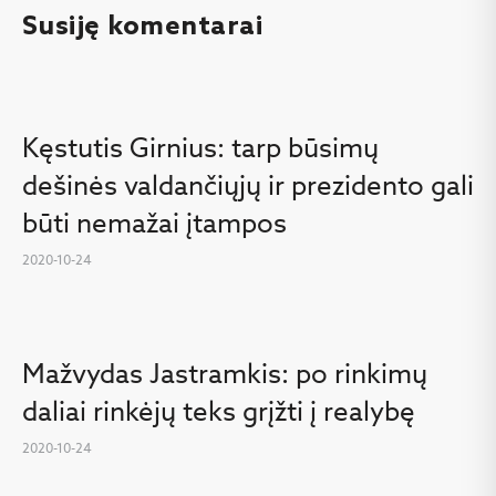
Susiję komentarai
Kęstutis Girnius: tarp būsimų
dešinės valdančiųjų ir prezidento gali
būti nemažai įtampos
2020-10-24
Mažvydas Jastramkis: po rinkimų
daliai rinkėjų teks grįžti į realybę
2020-10-24