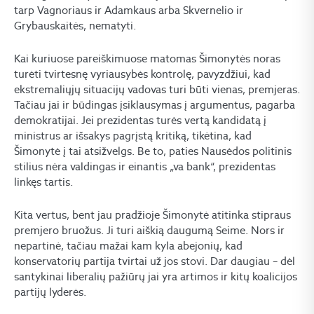
tarp Vagnoriaus ir Adamkaus arba Skvernelio ir
Grybauskaitės, nematyti.
Kai kuriuose pareiškimuose matomas Šimonytės noras
turėti tvirtesnę vyriausybės kontrolę, pavyzdžiui, kad
ekstremaliųjų situacijų vadovas turi būti vienas, premjeras.
Tačiau jai ir būdingas įsiklausymas į argumentus, pagarba
demokratijai. Jei prezidentas turės vertą kandidatą į
ministrus ar išsakys pagrįstą kritiką, tikėtina, kad
Šimonytė į tai atsižvelgs. Be to, paties Nausėdos politinis
stilius nėra valdingas ir einantis „va bank“, prezidentas
linkęs tartis.
Kita vertus, bent jau pradžioje Šimonytė atitinka stipraus
premjero bruožus. Ji turi aiškią daugumą Seime. Nors ir
nepartinė, tačiau mažai kam kyla abejonių, kad
konservatorių partija tvirtai už jos stovi. Dar daugiau – dėl
santykinai liberalių pažiūrų jai yra artimos ir kitų koalicijos
partijų lyderės.