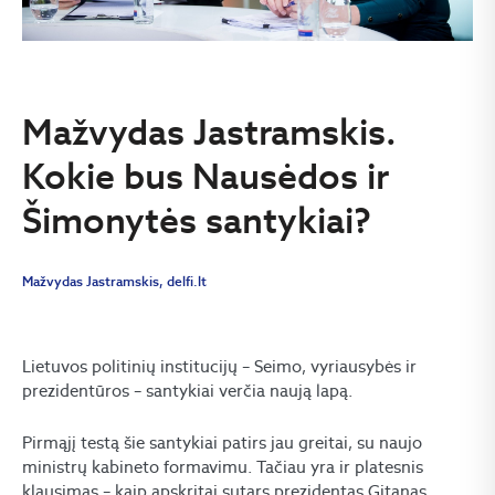
Mažvydas Jastramskis.
Kokie bus Nausėdos ir
Šimonytės santykiai?
Mažvydas Jastramskis, delfi.lt
Lietuvos politinių institucijų – Seimo, vyriausybės ir
prezidentūros – santykiai verčia naują lapą.
Pirmąjį testą šie santykiai patirs jau greitai, su naujo
ministrų kabineto formavimu. Tačiau yra ir platesnis
klausimas – kaip apskritai sutars prezidentas Gitanas