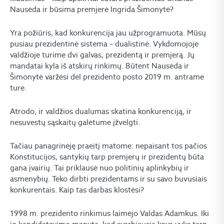
Nausėda ir būsima premjerė Ingrida Šimonytė?
Yra požiūris, kad konkurencija jau užprogramuota. Mūsų
pusiau prezidentinė sistema – dualistinė. Vykdomojoje
valdžioje turime dvi galvas, prezidentą ir premjerą. Jų
mandatai kyla iš atskirų rinkimų. Būtent Nausėda ir
Šimonytė varžėsi dėl prezidento posto 2019 m. antrame
ture.
Atrodo, ir valdžios dualumas skatina konkurenciją, ir
nesuvestų sąskaitų galėtume įžvelgti.
Tačiau panagrinėję praeitį matome: nepaisant tos pačios
Konstitucijos, santykių tarp premjerų ir prezidentų būta
gana įvairių. Tai priklausė nuo politinių aplinkybių ir
asmenybių. Teko dirbti prezidentams ir su savo buvusiais
konkurentais. Kaip tas darbas klostėsi?
1998 m. prezidento rinkimus laimėjo Valdas Adamkus. Iki