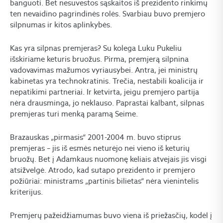
banguoti. Bet nesuvestos sąskaitos iš prezidento rinkimų
ten nevaidino pagrindinės rolės. Svarbiau buvo premjero
silpnumas ir kitos aplinkybės.
Kas yra silpnas premjeras? Su kolega Luku Pukeliu
išskiriame keturis bruožus. Pirma, premjerą silpnina
vadovavimas mažumos vyriausybei. Antra, jei ministrų
kabinetas yra technokratinis. Trečia, nestabili koalicija ir
nepatikimi partneriai. Ir ketvirta, jeigu premjero partija
nėra drausminga, jo neklauso. Paprastai kalbant, silpnas
premjeras turi menką paramą Seime.
Brazauskas „pirmasis“ 2001-2004 m. buvo stiprus
premjeras – jis iš esmės neturėjo nei vieno iš keturių
bruožų. Bet į Adamkaus nuomonę keliais atvejais jis visgi
atsižvelgė. Atrodo, kad sutapo prezidento ir premjero
požiūriai: ministrams „partinis bilietas“ nėra vienintelis
kriterijus.
Premjerų pažeidžiamumas buvo viena iš priežasčių, kodėl į