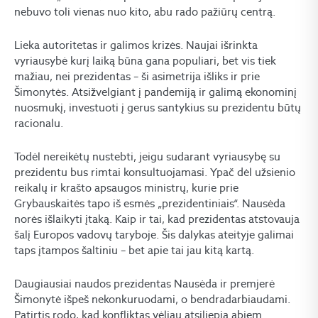
nebuvo toli vienas nuo kito, abu rado pažiūrų centrą.
Lieka autoritetas ir galimos krizės. Naujai išrinkta
vyriausybė kurį laiką būna gana populiari, bet vis tiek
mažiau, nei prezidentas – ši asimetrija išliks ir prie
Šimonytės. Atsižvelgiant į pandemiją ir galimą ekonominį
nuosmukį, investuoti į gerus santykius su prezidentu būtų
racionalu.
Todėl nereikėtų nustebti, jeigu sudarant vyriausybę su
prezidentu bus rimtai konsultuojamasi. Ypač dėl užsienio
reikalų ir krašto apsaugos ministrų, kurie prie
Grybauskaitės tapo iš esmės „prezidentiniais“. Nausėda
norės išlaikyti įtaką. Kaip ir tai, kad prezidentas atstovauja
šalį Europos vadovų taryboje. Šis dalykas ateityje galimai
taps įtampos šaltiniu – bet apie tai jau kitą kartą.
Daugiausiai naudos prezidentas Nausėda ir premjerė
Šimonytė išpeš nekonkuruodami, o bendradarbiaudami.
Patirtis rodo, kad konfliktas vėliau atsiliepia abiem