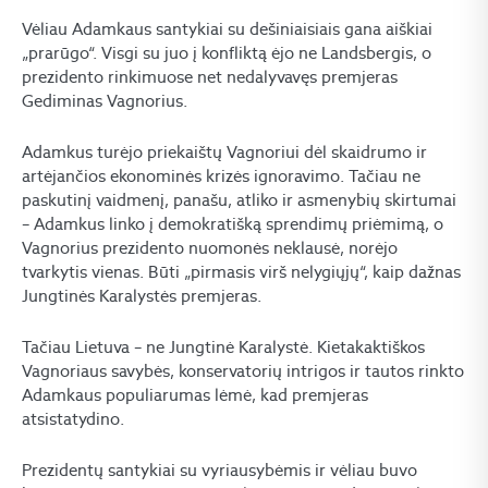
Vėliau Adamkaus santykiai su dešiniaisiais gana aiškiai
„prarūgo“. Visgi su juo į konfliktą ėjo ne Landsbergis, o
prezidento rinkimuose net nedalyvavęs premjeras
Gediminas Vagnorius.
Adamkus turėjo priekaištų Vagnoriui dėl skaidrumo ir
artėjančios ekonominės krizės ignoravimo. Tačiau ne
paskutinį vaidmenį, panašu, atliko ir asmenybių skirtumai
– Adamkus linko į demokratišką sprendimų priėmimą, o
Vagnorius prezidento nuomonės neklausė, norėjo
tvarkytis vienas. Būti „pirmasis virš nelygiųjų“, kaip dažnas
Jungtinės Karalystės premjeras.
Tačiau Lietuva – ne Jungtinė Karalystė. Kietakaktiškos
Vagnoriaus savybės, konservatorių intrigos ir tautos rinkto
Adamkaus populiarumas lėmė, kad premjeras
atsistatydino.
Prezidentų santykiai su vyriausybėmis ir vėliau buvo