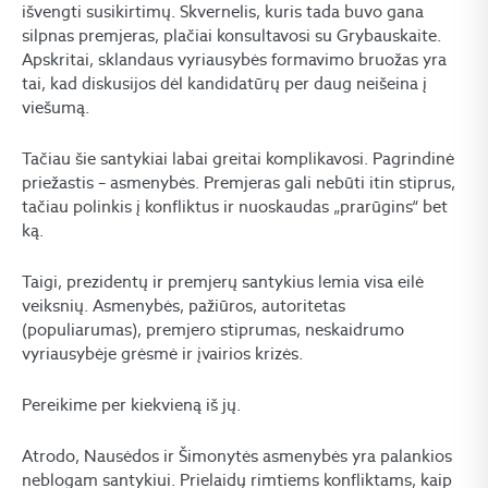
išvengti susikirtimų. Skvernelis, kuris tada buvo gana
silpnas premjeras, plačiai konsultavosi su Grybauskaite.
Apskritai, sklandaus vyriausybės formavimo bruožas yra
tai, kad diskusijos dėl kandidatūrų per daug neišeina į
viešumą.
Tačiau šie santykiai labai greitai komplikavosi. Pagrindinė
priežastis – asmenybės. Premjeras gali nebūti itin stiprus,
tačiau polinkis į konfliktus ir nuoskaudas „prarūgins“ bet
ką.
Taigi, prezidentų ir premjerų santykius lemia visa eilė
veiksnių. Asmenybės, pažiūros, autoritetas
(populiarumas), premjero stiprumas, neskaidrumo
vyriausybėje grėsmė ir įvairios krizės.
Pereikime per kiekvieną iš jų.
Atrodo, Nausėdos ir Šimonytės asmenybės yra palankios
neblogam santykiui. Prielaidų rimtiems konfliktams, kaip