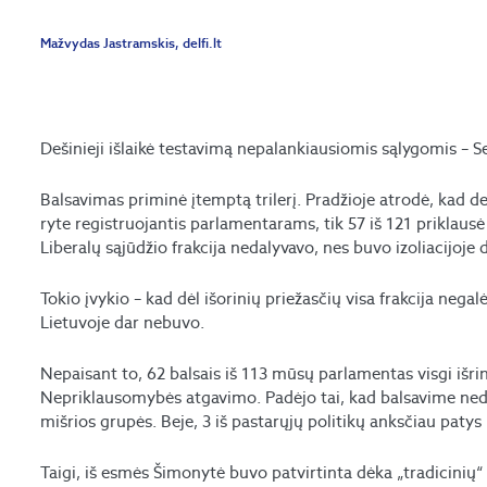
Mažvydas Jastramskis, delfi.lt
Dešinieji išlaikė testavimą nepalankiausiomis sąlygomis – 
Balsavimas priminė įtemptą trilerį. Pradžioje atrodė, kad 
ryte registruojantis parlamentarams, tik 57 iš 121 priklausė
Liberalų sąjūdžio frakcija nedalyvavo, nes buvo izoliacijoje
Tokio įvykio – kad dėl išorinių priežasčių visa frakcija nega
Lietuvoje dar nebuvo.
Nepaisant to, 62 balsais iš 113 mūsų parlamentas visgi išri
Nepriklausomybės atgavimo. Padėjo tai, kad balsavime nedal
mišrios grupės. Beje, 3 iš pastarųjų politikų anksčiau paty
Taigi, iš esmės Šimonytė buvo patvirtinta dėka „tradicinių“ 