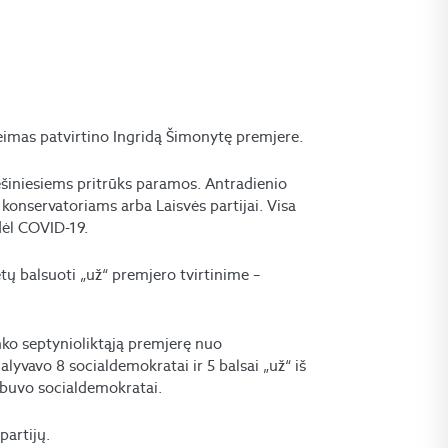
Seimas patvirtino Ingridą Šimonytę premjere.
dešiniesiems pritrūks paramos. Antradienio
 konservatoriams arba Laisvės partijai. Visa
 dėl COVID-19.
lėtų balsuoti „už“ premjero tvirtinime –
nko septynioliktąją premjerę nuo
yvavo 8 socialdemokratai ir 5 balsai „už“ iš
s buvo socialdemokratai.
partijų.