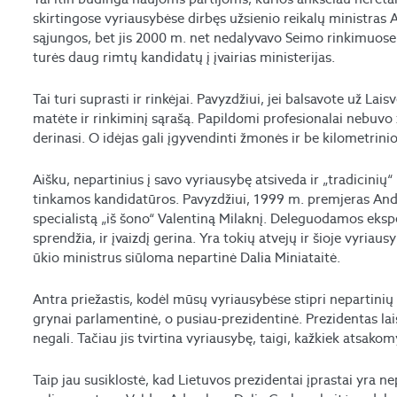
skirtingose vyriausybėse dirbęs užsienio reikalų ministras
sąjungos, bet jis 2000 m. net nedalyvavo Seimo rinkimuose. 
turės daug rimtų kandidatų į įvairias ministerijas.
Tai turi suprasti ir rinkėjai. Pavyzdžiui, jei balsavote už Lais
matėte ir rinkiminį sąrašą. Papildomi profesionalai nebuvo ža
derinasi. O idėjas gali įgyvendinti žmonės ir be kilometrini
Aišku, nepartinius į savo vyriausybę atsiveda ir „tradicinių“ 
tinkamos kandidatūros. Pavyzdžiui, 1999 m. premjeras Andr
specialistą „iš šono“ Valentiną Milaknį. Deleguodamos ekspe
sprendžia, ir įvaizdį gerina. Yra tokių atvejų ir šioje vyria
ūkio ministrus siūloma nepartinė Dalia Miniataitė.
Antra priežastis, kodėl mūsų vyriausybėse stipri nepartinių 
grynai parlamentinė, o pusiau-prezidentinė. Prezidentas lais
negali. Tačiau jis tvirtina vyriausybę, taigi, kažkiek atsakom
Taip jau susiklostė, kad Lietuvos prezidentai įprastai yra n