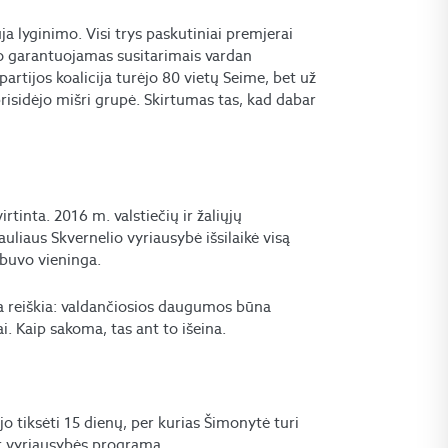
a lyginimo. Visi trys paskutiniai premjerai
uvo garantuojamas susitarimais vardan
artijos koalicija turėjo 80 vietų Seime, bet už
risidėjo mišri grupė. Skirtumas tas, kad dabar
irtinta. 2016 m. valstiečių ir žaliųjų
liaus Skvernelio vyriausybė išsilaikė visą
nebuvo vieninga.
ja reiškia: valdančiosios daugumos būna
jai. Kaip sakoma, tas ant to išeina.
jo tiksėti 15 dienų, per kurias Šimonytė turi
ir vyriausybės programą.