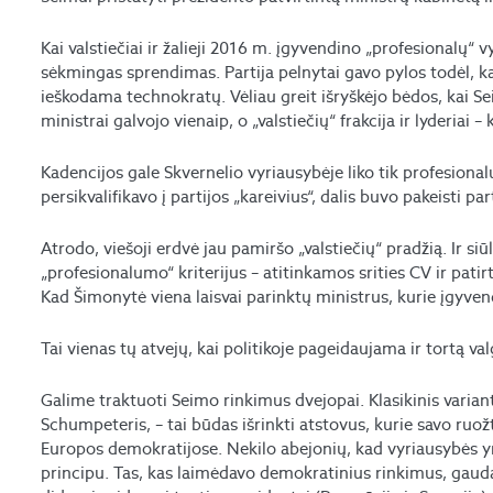
Kai valstiečiai ir žalieji 2016 m. įgyvendino „profesionalų“ 
sėkmingas sprendimas. Partija pelnytai gavo pylos todėl, ka
ieškodama technokratų. Vėliau greit išryškėjo bėdos, kai Se
ministrai galvojo vienaip, o „valstiečių“ frakcija ir lyderiai – k
Kadencijos gale Skvernelio vyriausybėje liko tik profesionalų 
persikvalifikavo į partijos „kareivius“, dalis buvo pakeisti pa
Atrodo, viešoji erdvė jau pamiršo „valstiečių“ pradžią. Ir s
„profesionalumo“ kriterijus – atitinkamos srities CV ir patirt
Kad Šimonytė viena laisvai parinktų ministrus, kurie įgyven
Tai vienas tų atvejų, kai politikoje pageidaujama ir tortą valg
Galime traktuoti Seimo rinkimus dvejopai. Klasikinis varia
Schumpeteris, – tai būdas išrinkti atstovus, kurie savo ruož
Europos demokratijose. Nekilo abejonių, kad vyriausybės yr
principu. Tas, kas laimėdavo demokratinius rinkimus, gaud