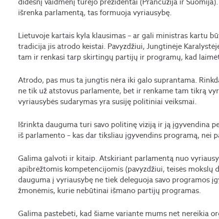
didesnį vaidmenį turėjo prezidentai (Prancūzija ir Suomija)
išrenka parlamentą, tas formuoja vyriausybę.
Lietuvoje kartais kyla klausimas – ar gali ministras kartu 
tradicija jis atrodo keistai. Pavyzdžiui, Jungtinėje Karalyst
tam ir renkasi tarp skirtingų partijų ir programų, kad laimė
Atrodo, pas mus ta jungtis nėra iki galo suprantama. Rink
ne tik už atstovus parlamente, bet ir renkame tam tikrą vyr
vyriausybės sudarymas yra susiję politiniai veiksmai.
Išrinkta dauguma turi savo politinę viziją ir ją įgyvendina p
iš parlamento – kas dar tiksliau įgyvendins programą, nei par
Galima galvoti ir kitaip. Atskiriant parlamentą nuo vyriausy
apibrėžtomis kompetencijomis (pavyzdžiui, teisės mokslų d
dauguma į vyriausybę ne tiek deleguoja savo programos įgy
žmonėmis, kurie nebūtinai išmano partijų programas.
Galima pastebėti, kad šiame variante mums net nereikia or