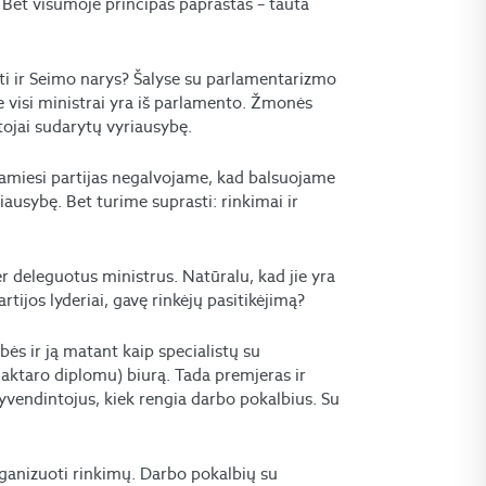
. Bet visumoje principas paprastas – tauta
būti ir Seimo narys? Šalyse su parlamentarizmo
ėje visi ministrai yra iš parlamento. Žmonės
tojai sudarytų vyriausybę.
damiesi partijas negalvojame, kad balsuojame
iausybę. Bet turime suprasti: rinkimai ir
er deleguotus ministrus. Natūralu, kad jie yra
tijos lyderiai, gavę rinkėjų pasitikėjimą?
bės ir ją matant kaip specialistų su
aktaro diplomu) biurą. Tada premjeras ir
vendintojus, kiek rengia darbo pokalbius. Su
ganizuoti rinkimų. Darbo pokalbių su