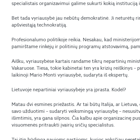
specialistais organizavimui galime sukurti kokią instituciją 
Bet tada vyriausybė jau nebūtų demokratinė. Ji neturėtų r
apšviestąją technokratiją.
Profesionalumo politikoje reikia. Nesakau, kad ministerijom
pamirštame rinkėjų ir politinių programų atstovavimą, pam
Aišku, vyriausybėse kartais randame tikrų nepartinių ministr
Vakaruose. Tiesa, tokie kabinetai ten yra krizių reiškinys – p
laikinoji Mario Monti vyriausybė, sudaryta iš ekspertų.
Lietuvoje nepartiniai vyriausybėje yra įprasta. Kodėl?
Matau dvi esmines priežastis. Ar tai būtų Italija, ar Lietuva
savo užduotimi – sudaryti veiksmingą vyriausybę – nesusitva
išimtimis, yra gana silpnos. Čia kalbu apie organizacinę pus
visuomenės pritraukti įvairių sričių specialistus.
Tai itin būdinga naujoms partijoms, kurios anksčiau neretai 