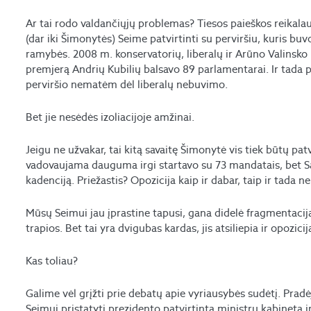
Ar tai rodo valdančiųjų problemas? Tiesos paieškos reikalauj
(dar iki Šimonytės) Seime patvirtinti su perviršiu, kuris b
ramybės. 2008 m. konservatorių, liberalų ir Arūno Valinsko p
premjerą Andrių Kubilių balsavo 89 parlamentarai. Ir tada p
perviršio nematėm dėl liberalų nebuvimo.
Bet jie nesėdės izoliacijoje amžinai.
Jeigu ne užvakar, tai kitą savaitę Šimonytė vis tiek būtų patv
vadovaujama dauguma irgi startavo su 73 mandatais, bet Sau
kadenciją. Priežastis? Opozicija kaip ir dabar, taip ir tada 
Mūsų Seimui jau įprastine tapusi, gana didelė fragmentaci
trapios. Bet tai yra dvigubas kardas, jis atsiliepia ir opozici
Kas toliau?
Galime vėl grįžti prie debatų apie vyriausybės sudėtį. Pradė
Seimui pristatyti prezidento patvirtintą ministrų kabinetą 