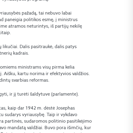
vyriausybės pažadą, tai nebuvo labai
d paneigia politikos esmę, į ministrus
ime atramos neturintys, iš partijų nekilę
itaip.
likučiai. Dalis pasitraukė, dalis patys
rtnerių kadrais.
iūlomiems ministrams visų pirma kelia
į. Aišku, kartu norima ir efektyvios valdžios.
dintų svarbias reformas.
yti, ir jį turėti šaldytuve (parlamente).
ntas, kaip dar 1942 m. dėstė Josephas
tu sudarys vyriausybę. Taip ir vykdavo
a partinės, sudaromos politinio pasitikėjimo
avo mandatą valdžiai. Buvo pora išimčių, kur