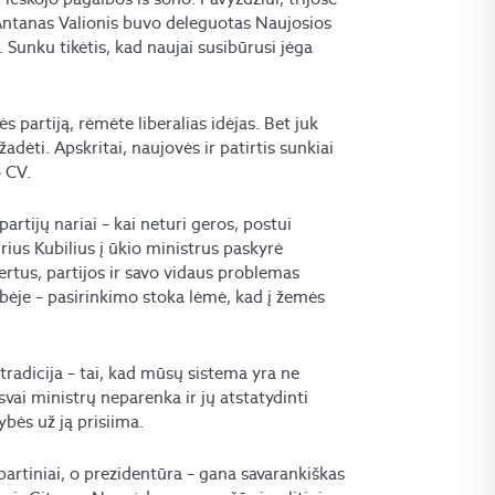
 Antanas Valionis buvo deleguotas Naujosios
Sunku tikėtis, kad naujai susibūrusi jėga
vės partiją, rėmėte liberalias idėjas. Bet juk
dėti. Apskritai, naujovės ir patirtis sunkiai
o CV.
partijų nariai – kai neturi geros, postui
ius Kubilius į ūkio ministrus paskyrė
rtus, partijos ir savo vidaus problemas
usybėje – pasirinkimo stoka lėmė, kad į žemės
tradicija – tai, kad mūsų sistema yra ne
vai ministrų neparenka ir jų atstatydinti
ybės už ją prisiima.
epartiniai, o prezidentūra – gana savarankiškas