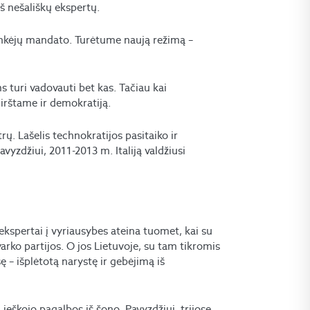
iš nešališkų ekspertų.
inkėjų mandato. Turėtume naują režimą –
s turi vadovauti bet kas. Tačiau kai
irštame ir demokratiją.
ų. Lašelis technokratijos pasitaiko ir
avyzdžiui, 2011-2013 m. Italiją valdžiusi
, ekspertai į vyriausybes ateina tuomet, kai su
rko partijos. O jos Lietuvoje, su tam tikromis
ę – išplėtotą narystę ir gebėjimą iš
ieškojo pagalbos iš šono. Pavyzdžiui, trijose