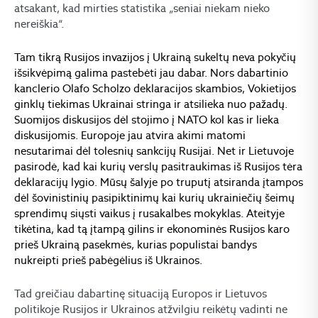
atsakant, kad mirties statistika „seniai niekam nieko
nereiškia“.
Tam tikrą Rusijos invazijos į Ukrainą sukeltų neva pokyčių
išsikvėpimą galima pastebėti jau dabar. Nors dabartinio
kanclerio Olafo Scholzo deklaracijos skambios, Vokietijos
ginklų tiekimas Ukrainai stringa ir atsilieka nuo pažadų.
Suomijos diskusijos dėl stojimo į NATO kol kas ir lieka
diskusijomis. Europoje jau atvira akimi matomi
nesutarimai dėl tolesnių sankcijų Rusijai. Net ir Lietuvoje
pasirodė, kad kai kurių verslų pasitraukimas iš Rusijos tėra
deklaracijų lygio. Mūsų šalyje po truputį atsiranda įtampos
dėl šovinistinių pasipiktinimų kai kurių ukrainiečių šeimų
sprendimų siųsti vaikus į rusakalbes mokyklas. Ateityje
tikėtina, kad tą įtampą gilins ir ekonominės Rusijos karo
prieš Ukrainą pasekmės, kurias populistai bandys
nukreipti prieš pabėgėlius iš Ukrainos.
Tad greičiau dabartinę situaciją Europos ir Lietuvos
politikoje Rusijos ir Ukrainos atžvilgiu reikėtų vadinti ne