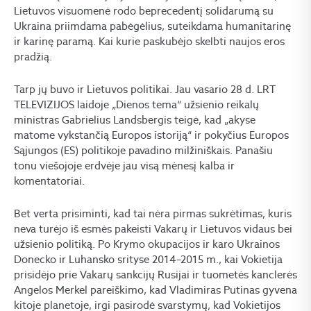
Lietuvos visuomenė rodo beprecedentį solidarumą su
Ukraina priimdama pabėgėlius, suteikdama humanitarinę
ir karinę paramą. Kai kurie paskubėjo skelbti naujos eros
pradžią.
Tarp jų buvo ir Lietuvos politikai. Jau vasario 28 d. LRT
TELEVIZIJOS laidoje „Dienos tema“ užsienio reikalų
ministras Gabrielius Landsbergis teigė, kad „akyse
matome vykstančią Europos istoriją“ ir pokyčius Europos
Sąjungos (ES) politikoje pavadino milžiniškais. Panašiu
tonu viešojoje erdvėje jau visą mėnesį kalba ir
komentatoriai.
Bet verta prisiminti, kad tai nėra pirmas sukrėtimas, kuris
neva turėjo iš esmės pakeisti Vakarų ir Lietuvos vidaus bei
užsienio politiką. Po Krymo okupacijos ir karo Ukrainos
Donecko ir Luhansko srityse 2014–2015 m., kai Vokietija
prisidėjo prie Vakarų sankcijų Rusijai ir tuometės kanclerės
Angelos Merkel pareiškimo, kad Vladimiras Putinas gyvena
kitoje planetoje, irgi pasirodė svarstymų, kad Vokietijos