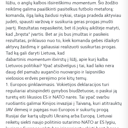
lūžiu, o anglų kalbos išsireiškimu
momentum
. Šio žodžio
reikšmę galima paaiškinti pasitelkus futbolo metaforą:
komanda, ilgą laiką žaidusi nykiai, staiga pradeda aktyviau
judėti, spausti varžovą ir susikuria geras progas įmušti
įvartį. Rezultatas nepasikeitė, bet iš įvykių aikštėje matyti,
kad „bręsta“ įvartis. Bet ar jis bus įmuštas ir pasikeis
rezultatas, priklauso nuo to, kiek komanda gebės išlaikyti
aktyvų žaidimą ir galiausiai realizuoti susikurtas progas.
Tad ką gali daryti Lietuva, kad
dabartinis
momentum
išvirstų į lūžį, apie kurį kalba
Lietuvos politikai? Ypač atsižvelgus į tai, kad laiko nėra
daug dėl pamažu augančio nuovargio ir laipsniško
viešosios erdvės perėjimo prie kitų temų.
1. Europos ginklavimasis. Vokietijos deklaracijos turi
reguliariai atsispindėti gynybos biudžetuose, o paskui ją
turėtų eiti likusios ES ir NATO narės. Tai ypač svarbu
ruošiantis galimai Kinijos invazijai į Taivaną, kuri atitrauktų
JAV dėmesį ir pajėgas nuo Europos ir sukurtų progą
Rusijai dar kartą užpulti Ukrainą arba Europą. Lietuvai
reikėtų siekti naujo politinio sutarimo NATO ar ES lygiu,