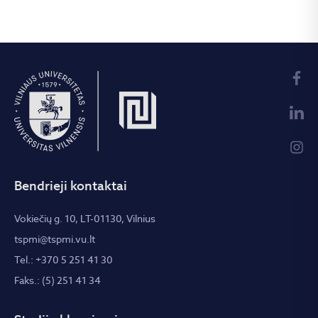
Bendrieji kontaktai
Vokiečių g. 10, LT-01130, Vilnius
tspmi@tspmi.vu.lt
Tel.: +370 5 251 41 30
Faks.: (5) 251 41 34