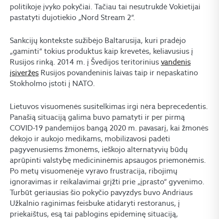
politikoje įvyko pokyčiai. Tačiau tai nesutrukdė Vokietijai
pastatyti dujotiekio „Nord Stream 2“.
Sankcijų kontekste sužibėjo Baltarusija, kuri pradėjo
„gaminti“ tokius produktus kaip krevetės, keliavusius į
Rusijos rinką. 2014 m. į Švedijos teritorinius
vandenis
įsiveržęs
Rusijos povandeninis laivas taip ir nepaskatino
Stokholmo įstoti į NATO.
Lietuvos visuomenės susitelkimas irgi nėra beprecedentis.
Panašią situaciją galima buvo pamatyti ir per pirmą
COVID-19 pandemijos bangą 2020 m. pavasarį, kai žmonės
dėkojo ir aukojo medikams, mobilizavosi padėti
pagyvenusiems žmonėms, ieškojo alternatyvių būdų
aprūpinti valstybę medicininėmis apsaugos priemonėmis.
Po metų visuomenėje vyravo frustracija, ribojimų
ignoravimas ir reikalavimai grįžti prie „įprasto“ gyvenimo.
Turbūt geriausias šio pokyčio pavyzdys buvo Andriaus
Užkalnio raginimas feisbuke atidaryti restoranus, į
priekaištus, esą tai pablogins epideminę situaciją,