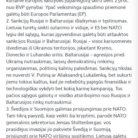
kuriame Europos valstybės įsipareigotų skirti bent 2 proc.
nuo BVP gynybai. Ypač veiksminga spaudimo priemonė
galėtų būti Europos Parlamentas (EP).
2. Sankcijų Rusijai ir Baltarusijai išlaikymas ir tęstinumas.
Lietuva turėtų siekti sutarimo ir viduje, ir ES bei NATO
lygiu dėl sąlygų, kurias įgyvendinus galėtų būti atšauktos
sankcijos Rusijai ir Baltarusijai. Rusijai – visos kariuomenės
išvedimas iš Ukrainos teritorijos, įskaitant Krymo,
Donecko ir Luhansko sritis. Baltarusijai – agresijos prieš
Ukrainą nutraukimas, laisvų demokratinių rinkimų
organizavimas, politinių kalinių paleidimas. Sankcijų tikslas
ne nuversti V. Putiną ar Aliaksandrą Lukašenką, bet sukurti
jiems tokius kaštus, kad jie nebebūtų pajėgūs finansiškai ir
technologiškai vykdyti bet kokią karinę kampaniją. Tos
pačios sąlygos galiotų ir visiško atsiribojimo nuo Rusijos ir
Baltarusijos rinkų nutraukimui.
3. Švedijos ir Suomijos galimas prisijungimas prie NATO.
Tam tikrą pavyzdį, kaip veikti šia kryptimi, parodė NATO
generalinis sekretorius Jensas Stoltenbergas: vos
prasidėjus invazijai jis pakvietė Švediją ir Suomiją
prisijungti prie NATO viršūnių susitikimo. Lietuva galėtų