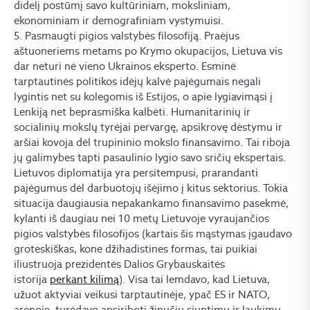
didelį postūmį savo kultūriniam, moksliniam,
ekonominiam ir demografiniam vystymuisi.
5. Pasmaugti pigios valstybės filosofiją. Praėjus
aštuoneriems metams po Krymo okupacijos, Lietuva vis
dar neturi nė vieno Ukrainos eksperto. Esminė
tarptautinės politikos idėjų kalvė pajėgumais negali
lygintis net su kolegomis iš Estijos, o apie lygiavimąsi į
Lenkiją net beprasmiška kalbėti. Humanitarinių ir
socialinių mokslų tyrėjai pervargę, apsikrovę dėstymu ir
aršiai kovoja dėl trupininio mokslo finansavimo. Tai riboja
jų galimybes tapti pasaulinio lygio savo sričių ekspertais.
Lietuvos diplomatija yra persitempusi, prarandanti
pajėgumus dėl darbuotojų išėjimo į kitus sektorius. Tokia
situacija daugiausia nepakankamo finansavimo pasekmė,
kylanti iš daugiau nei 10 metų Lietuvoje vyraujančios
pigios valstybės filosofijos (kartais šis mąstymas įgaudavo
groteskiškas, kone džihadistines formas, tai puikiai
iliustruoja prezidentės Dalios Grybauskaitės
istorija
perkant kilimą
). Visa tai lemdavo, kad Lietuva,
užuot aktyviai veikusi tarptautinėje, ypač ES ir NATO,
arenoje, turėdavo apsiriboti žinučių siuntimu ir laukimu,