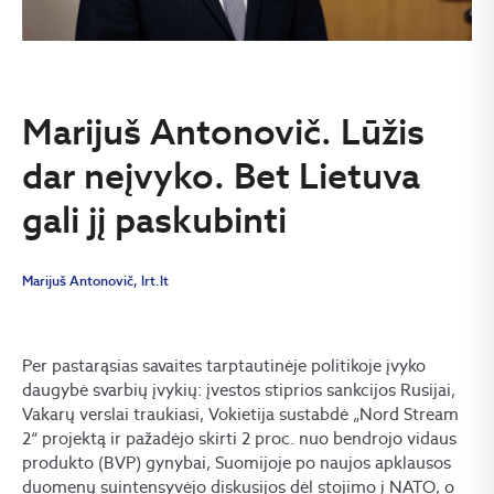
Marijuš Antonovič. Lūžis
dar neįvyko. Bet Lietuva
gali jį paskubinti
Marijuš Antonovič, lrt.lt
Per pastarąsias savaites tarptautinėje politikoje įvyko
daugybė svarbių įvykių: įvestos stiprios sankcijos Rusijai,
Vakarų verslai traukiasi, Vokietija sustabdė „Nord Stream
2“ projektą ir pažadėjo skirti 2 proc. nuo bendrojo vidaus
produkto (BVP) gynybai, Suomijoje po naujos apklausos
duomenų suintensyvėjo diskusijos dėl stojimo į NATO, o