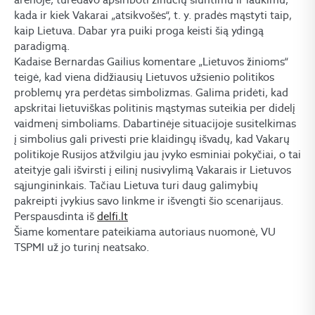
kada ir kiek Vakarai „atsikvošės“, t. y. pradės mąstyti taip,
kaip Lietuva. Dabar yra puiki proga keisti šią ydingą
paradigmą.
Kadaise Bernardas Gailius komentare „Lietuvos žinioms“
teigė, kad viena didžiausių Lietuvos užsienio politikos
problemų yra perdėtas simbolizmas. Galima pridėti, kad
apskritai lietuviškas politinis mąstymas suteikia per didelį
vaidmenį simboliams. Dabartinėje situacijoje susitelkimas
į simbolius gali privesti prie klaidingų išvadų, kad Vakarų
politikoje Rusijos atžvilgiu jau įvyko esminiai pokyčiai, o tai
ateityje gali išvirsti į eilinį nusivylimą Vakarais ir Lietuvos
sąjungininkais. Tačiau Lietuva turi daug galimybių
pakreipti įvykius savo linkme ir išvengti šio scenarijaus.
Perspausdinta iš
delfi.lt
Šiame komentare pateikiama autoriaus nuomonė, VU
TSPMI už jo turinį neatsako.