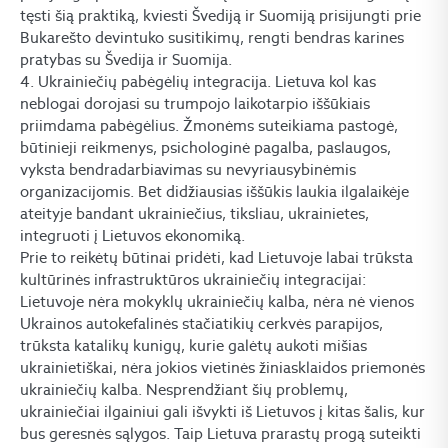
tęsti šią praktiką, kviesti Švediją ir Suomiją prisijungti prie
Bukarešto devintuko susitikimų, rengti bendras karines
pratybas su Švedija ir Suomija.
4. Ukrainiečių pabėgėlių integracija. Lietuva kol kas
neblogai dorojasi su trumpojo laikotarpio iššūkiais
priimdama pabėgėlius. Žmonėms suteikiama pastogė,
būtinieji reikmenys, psichologinė pagalba, paslaugos,
vyksta bendradarbiavimas su nevyriausybinėmis
organizacijomis. Bet didžiausias iššūkis laukia ilgalaikėje
ateityje bandant ukrainiečius, tiksliau, ukrainietes,
integruoti į Lietuvos ekonomiką.
Prie to reikėtų būtinai pridėti, kad Lietuvoje labai trūksta
kultūrinės infrastruktūros ukrainiečių integracijai:
Lietuvoje nėra mokyklų ukrainiečių kalba, nėra nė vienos
Ukrainos autokefalinės stačiatikių cerkvės parapijos,
trūksta katalikų kunigų, kurie galėtų aukoti mišias
ukrainietiškai, nėra jokios vietinės žiniasklaidos priemonės
ukrainiečių kalba. Nesprendžiant šių problemų,
ukrainiečiai ilgainiui gali išvykti iš Lietuvos į kitas šalis, kur
bus geresnės sąlygos. Taip Lietuva prarastų progą suteikti