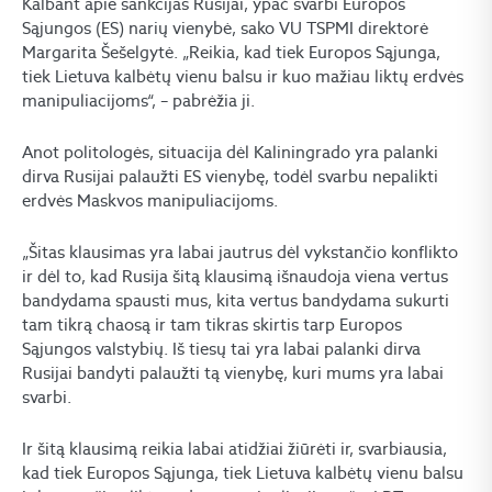
Kalbant apie sankcijas Rusijai, ypač svarbi Europos
Sąjungos (ES) narių vienybė, sako VU TSPMI direktorė
Margarita Šešelgytė. „Reikia, kad tiek Europos Sąjunga,
tiek Lietuva kalbėtų vienu balsu ir kuo mažiau liktų erdvės
manipuliacijoms“, – pabrėžia ji.
Anot politologės, situacija dėl Kaliningrado yra palanki
dirva Rusijai palaužti ES vienybę, todėl svarbu nepalikti
erdvės Maskvos manipuliacijoms.
„Šitas klausimas yra labai jautrus dėl vykstančio konflikto
ir dėl to, kad Rusija šitą klausimą išnaudoja viena vertus
bandydama spausti mus, kita vertus bandydama sukurti
tam tikrą chaosą ir tam tikras skirtis tarp Europos
Sąjungos valstybių. Iš tiesų tai yra labai palanki dirva
Rusijai bandyti palaužti tą vienybę, kuri mums yra labai
svarbi.
Ir šitą klausimą reikia labai atidžiai žiūrėti ir, svarbiausia,
kad tiek Europos Sąjunga, tiek Lietuva kalbėtų vienu balsu