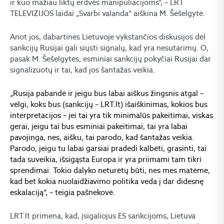
ir kuo mažiau liktų erdvės manipuliacijoms“, – LRT
TELEVIZIJOS laidai „Svarbi valanda“ aiškina M. Šešelgytė.
Anot jos, dabartinės Lietuvoje vykstančios diskusijos dėl
sankcijų Rusijai gali siųsti signalų, kad yra nesutarimų. O,
pasak M. Šešelgytės, esminiai sankcijų pokyčiai Rusijai dar
signalizuotų ir tai, kad jos šantažas veikia.
„Rusija pabandė ir jeigu bus labai aiškus žingsnis atgal –
vėlgi, koks bus (sankcijų – LRT.lt) išaiškinimas, kokios bus
interpretacijos – jei tai yra tik minimalūs pakeitimai, viskas
gerai, jeigu tai bus esminiai pakeitimai, tai yra labai
pavojinga, nes, aišku, tai parodo, kad šantažas veikia.
Parodo, jeigu tu labai garsiai pradedi kalbėti, grasinti, tai
tada suveikia, išsigąsta Europa ir yra priimami tam tikri
sprendimai. Tokio dalyko neturėtų būti, nes mes matėme,
kad bet kokia nuolaidžiavimo politika veda į dar didesnę
eskalaciją“, – teigia pašnekovė.
LRT.lt primena, kad, įsigaliojus ES sankcijoms, Lietuva