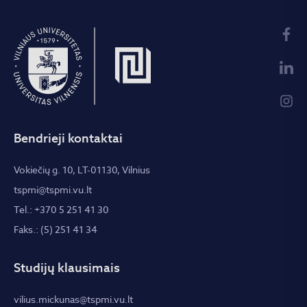
Bendrieji kontaktai
Vokiečių g. 10, LT-01130, Vilnius
tspmi@tspmi.vu.lt
Tel.: +370 5 251 41 30
Faks.: (5) 251 41 34
Studijų klausimais
vilius.mickunas@tspmi.vu.lt