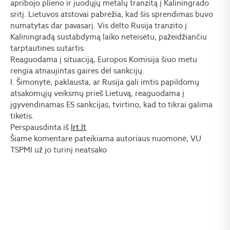
apribojo plieno ir juodųjų metalų tranzitą į Kaliningrado
sritį. Lietuvos atstovai pabrėžia, kad šis sprendimas buvo
numatytas dar pavasarį. Vis dėlto Rusija tranzito į
Kaliningradą sustabdymą laiko neteisėtu, pažeidžiančiu
tarptautines sutartis.
Reaguodama į situaciją, Europos Komisija šiuo metu
rengia atnaujintas gaires dėl sankcijų.
I. Šimonytė, paklausta, ar Rusija gali imtis papildomų
atsakomųjų veiksmų prieš Lietuvą, reaguodama į
įgyvendinamas ES sankcijas, tvirtino, kad to tikrai galima
tikėtis.
Perspausdinta iš
lrt.lt
Šiame komentare pateikiama autoriaus nuomonė, VU
TSPMI už jo turinį neatsako