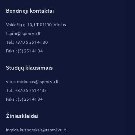
Bendrieji kontaktai
Vokiečių g. 10, LT-01130, Vilnius
tspmi@tspmi.vu.lt
Tel.: +370 5 251 41 30
Faks.: (5) 251 41 34
Studijų klausimais
vilius.mickunas@tspmi.vu.lt
Tel.: +370 5 251 4135
Faks.: (5) 251 41 34
Žiniasklaidai
ingrida.kuzborskaja@tspmi.vu.lt