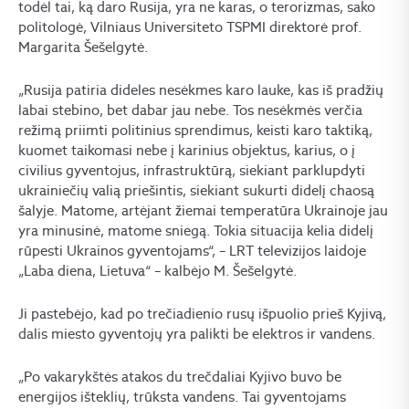
todėl tai, ką daro Rusija, yra ne karas, o terorizmas, sako
politologė, Vilniaus Universiteto TSPMI direktorė prof.
Margarita Šešelgytė.
„Rusija patiria dideles nesėkmes karo lauke, kas iš pradžių
labai stebino, bet dabar jau nebe. Tos nesėkmės verčia
režimą priimti politinius sprendimus, keisti karo taktiką,
kuomet taikomasi nebe į karinius objektus, karius, o į
civilius gyventojus, infrastruktūrą, siekiant parklupdyti
ukrainiečių valią priešintis, siekiant sukurti didelį chaosą
šalyje. Matome, artėjant žiemai temperatūra Ukrainoje jau
yra minusinė, matome sniegą. Tokia situacija kelia didelį
rūpesti Ukrainos gyventojams“, – LRT televizijos laidoje
„Laba diena, Lietuva“ – kalbėjo M. Šešelgytė.
Ji pastebėjo, kad po trečiadienio rusų išpuolio prieš Kyjivą,
dalis miesto gyventojų yra palikti be elektros ir vandens.
„Po vakarykštės atakos du trečdaliai Kyjivo buvo be
energijos išteklių, trūksta vandens. Tai gyventojams