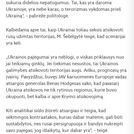
sukuria didelius nepatogumus. Tai, kas yra daroma
Ukrainoje, yra nebe karas, o terorizmas vykdomas prieš
Ukrainą“, – pabrėžė politologė.
Kalbėdama apie tai, kaip Ukrainai toliau seksis atsikovoti
rusų užimtas teritorijas, M. Šešelgytė teigė, kad scenarijai
yra keli.
„Ukrainos pajėgumai yra neblogi, o viskas priklausys nuo
jai teikiamų ginklų. Jei tiekimas nesustos, tai Ukrainos
galimybės atsikovoti teritorijas augs. Aišku, prognozių yra
įvairių. Pavyzdžiui, buvęs JAV kariuomenės Europoje vadas
atsargos generolas Benas Hodgesas sako, kad pavasarį
Ukraina atsikovos ne tik rytinius regionus, kurie buvo
okupuoti, bet kalba ir apie Krymo atsikovojimą.
Kiti analitikai siūlo žiūrėti atsargiau ir teigia, kad
sėkmingos kontraatakos, kurias dabar matėme, gali būti
sustabdytos, nes rusai persigrupuoja ir bandys nukreipti
savo pajėgas, jog išlaikytų, kur dabar yra“, – teigė