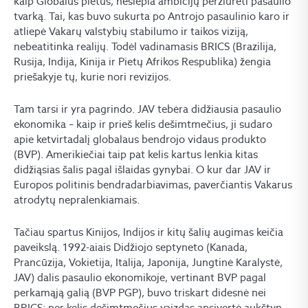
kaip Globalūs pietūs, neslepia ambicijų peržiūrėti pasaulio
tvarką. Tai, kas buvo sukurta po Antrojo pasaulinio karo ir
atliepė Vakarų valstybių stabilumo ir taikos viziją,
nebeatitinka realijų. Todėl vadinamasis BRICS (Brazilija,
Rusija, Indija, Kinija ir Pietų Afrikos Respublika) žengia
priešakyje tų, kurie nori revizijos.
Tam tarsi ir yra pagrindo. JAV tebėra didžiausia pasaulio
ekonomika – kaip ir prieš kelis dešimtmečius, ji sudaro
apie ketvirtadalį globalaus bendrojo vidaus produkto
(BVP). Amerikiečiai taip pat kelis kartus lenkia kitas
didžiąsias šalis pagal išlaidas gynybai. O kur dar JAV ir
Europos politinis bendradarbiavimas, paverčiantis Vakarus
atrodytų nepralenkiamais.
Tačiau spartus Kinijos, Indijos ir kitų šalių augimas keičia
paveikslą. 1992-aiais Didžiojo septyneto (Kanada,
Prancūzija, Vokietija, Italija, Japonija, Jungtinė Karalystė,
JAV) dalis pasaulio ekonomikoje, vertinant BVP pagal
perkamąją galią (BVP PGP), buvo triskart didesnė nei
BRICS; per kelis dešimtmečius vaizdas apsivertė aukštyn