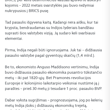
kojomis – 2022 metais svarstyklės jau buvo nežymiai
nukrypusios į BRICS pusę.
Tad pasaulis išgyvena kaitą. Kadangi nėra aišku, kur tai
krypsta, bendraudamas su Indijos lyderiais bandžiau
suprasti šios valstybės viziją. Ją sudaro keli svarbiausi
elementai.
Pirma, Indija negali būti ignoruojama. Juk tai – didžiausia
pasaulio valstybė pagal gyventojų skaičių (1,4 mlrd.).
Be to, ekonomisto Anguso Maddisono vertinimu, Indija
buvo didžiausia pasaulio ekonomika pusantro tūkstančio
metų – iki pat 1820-ųjų. Bet Pramonės revoliucijos
Europoje ir kolonijinio laikotarpio veiksniai nustūmė ją į
paraštes – prieš 30 metų ji tesudarė 1 proc. pasaulio BVP.
Dabar vyksta sugrįžimas – prognozuojama, jog po kelerių
metų Indija įšoks į didžiausių ekonomikų trejetą,