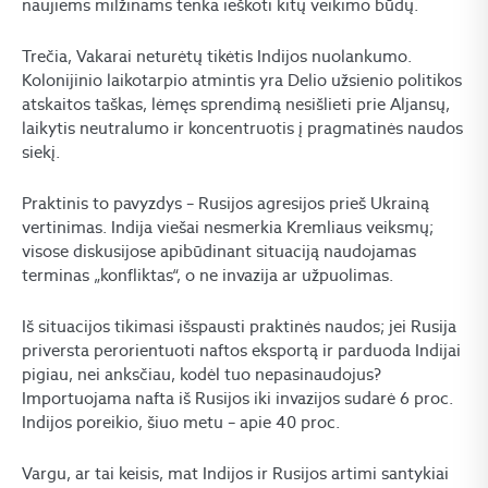
naujiems milžinams tenka ieškoti kitų veikimo būdų.
Trečia, Vakarai neturėtų tikėtis Indijos nuolankumo.
Kolonijinio laikotarpio atmintis yra Delio užsienio politikos
atskaitos taškas, lėmęs sprendimą nesišlieti prie Aljansų,
laikytis neutralumo ir koncentruotis į pragmatinės naudos
siekį.
Praktinis to pavyzdys – Rusijos agresijos prieš Ukrainą
vertinimas. Indija viešai nesmerkia Kremliaus veiksmų;
visose diskusijose apibūdinant situaciją naudojamas
terminas „konfliktas“, o ne invazija ar užpuolimas.
Iš situacijos tikimasi išspausti praktinės naudos; jei Rusija
priversta perorientuoti naftos eksportą ir parduoda Indijai
pigiau, nei anksčiau, kodėl tuo nepasinaudojus?
Importuojama nafta iš Rusijos iki invazijos sudarė 6 proc.
Indijos poreikio, šiuo metu – apie 40 proc.
Vargu, ar tai keisis, mat Indijos ir Rusijos artimi santykiai