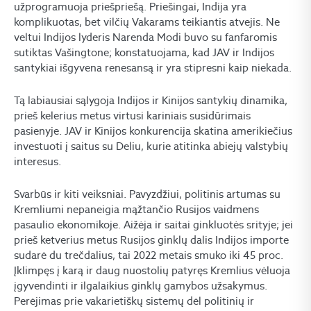
užprogramuoja priešpriešą. Priešingai, Indija yra
komplikuotas, bet vilčių Vakarams teikiantis atvejis. Ne
veltui Indijos lyderis Narenda Modi buvo su fanfaromis
sutiktas Vašingtone; konstatuojama, kad JAV ir Indijos
santykiai išgyvena renesansą ir yra stipresni kaip niekada.
Tą labiausiai sąlygoja Indijos ir Kinijos santykių dinamika,
prieš kelerius metus virtusi kariniais susidūrimais
pasienyje. JAV ir Kinijos konkurencija skatina amerikiečius
investuoti į saitus su Deliu, kurie atitinka abiejų valstybių
interesus.
Svarbūs ir kiti veiksniai. Pavyzdžiui, politinis artumas su
Kremliumi nepaneigia mąžtančio Rusijos vaidmens
pasaulio ekonomikoje. Aižėja ir saitai ginkluotės srityje; jei
prieš ketverius metus Rusijos ginklų dalis Indijos importe
sudarė du trečdalius, tai 2022 metais smuko iki 45 proc.
Įklimpęs į karą ir daug nuostolių patyręs Kremlius vėluoja
įgyvendinti ir ilgalaikius ginklų gamybos užsakymus.
Perėjimas prie vakarietiškų sistemų dėl politinių ir