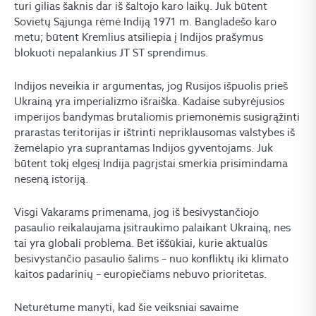
turi gilias šaknis dar iš šaltojo karo laikų. Juk būtent
Sovietų Sąjunga rėmė Indiją 1971 m. Bangladešo karo
metu; būtent Kremlius atsiliepia į Indijos prašymus
blokuoti nepalankius JT ST sprendimus.
Indijos neveikia ir argumentas, jog Rusijos išpuolis prieš
Ukrainą yra imperializmo išraiška. Kadaise subyrėjusios
imperijos bandymas brutaliomis priemonėmis susigrąžinti
prarastas teritorijas ir ištrinti nepriklausomas valstybes iš
žemėlapio yra suprantamas Indijos gyventojams. Juk
būtent tokį elgesį Indija pagrįstai smerkia prisimindama
neseną istoriją.
Visgi Vakarams primenama, jog iš besivystančiojo
pasaulio reikalaujama įsitraukimo palaikant Ukrainą, nes
tai yra globali problema. Bet iššūkiai, kurie aktualūs
besivystančio pasaulio šalims – nuo konfliktų iki klimato
kaitos padarinių – europiečiams nebuvo prioritetas.
Neturėtume manyti, kad šie veiksniai savaime