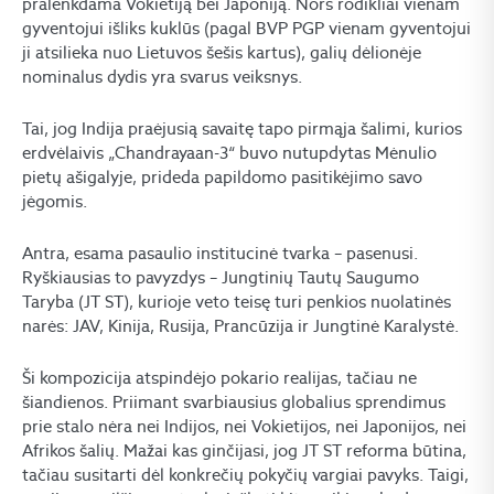
pralenkdama Vokietiją bei Japoniją. Nors rodikliai vienam
gyventojui išliks kuklūs (pagal BVP PGP vienam gyventojui
ji atsilieka nuo Lietuvos šešis kartus), galių dėlionėje
nominalus dydis yra svarus veiksnys.
Tai, jog Indija praėjusią savaitę tapo pirmąja šalimi, kurios
erdvėlaivis „Chandrayaan-3“ buvo nutupdytas Mėnulio
pietų ašigalyje, prideda papildomo pasitikėjimo savo
jėgomis.
Antra, esama pasaulio institucinė tvarka – pasenusi.
Ryškiausias to pavyzdys – Jungtinių Tautų Saugumo
Taryba (JT ST), kurioje veto teisę turi penkios nuolatinės
narės: JAV, Kinija, Rusija, Prancūzija ir Jungtinė Karalystė.
Ši kompozicija atspindėjo pokario realijas, tačiau ne
šiandienos. Priimant svarbiausius globalius sprendimus
prie stalo nėra nei Indijos, nei Vokietijos, nei Japonijos, nei
Afrikos šalių. Mažai kas ginčijasi, jog JT ST reforma būtina,
tačiau susitarti dėl konkrečių pokyčių vargiai pavyks. Taigi,