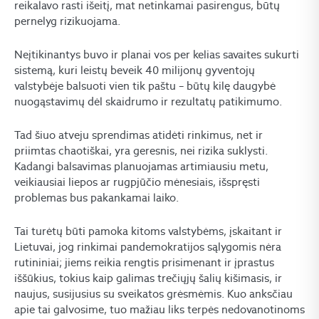
reikalavo rasti išeitį, mat netinkamai pasirengus, būtų
pernelyg rizikuojama.
Neįtikinantys buvo ir planai vos per kelias savaites sukurti
sistemą, kuri leistų beveik 40 milijonų gyventojų
valstybėje balsuoti vien tik paštu – būtų kilę daugybė
nuogąstavimų dėl skaidrumo ir rezultatų patikimumo.
Tad šiuo atveju sprendimas atidėti rinkimus, net ir
priimtas chaotiškai, yra geresnis, nei rizika suklysti.
Kadangi balsavimas planuojamas artimiausiu metu,
veikiausiai liepos ar rugpjūčio mėnesiais, išspręsti
problemas bus pakankamai laiko.
Tai turėtų būti pamoka kitoms valstybėms, įskaitant ir
Lietuvai, jog rinkimai pandemokratijos sąlygomis nėra
rutininiai; jiems reikia rengtis prisimenant ir įprastus
iššūkius, tokius kaip galimas trečiųjų šalių kišimasis, ir
naujus, susijusius su sveikatos grėsmėmis. Kuo anksčiau
apie tai galvosime, tuo mažiau liks terpės nedovanotinoms