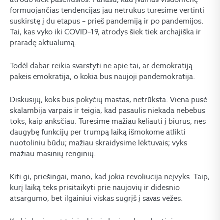
formuojančias tendencijas jau netrukus turėsime vertinti
suskirstę į du etapus – prieš pandemiją ir po pandemijos.
Tai, kas vyko iki COVID–19, atrodys šiek tiek archajiška ir
praradę aktualumą.
Todėl dabar reikia svarstyti ne apie tai, ar demokratiją
pakeis emokratija, o kokia bus naujoji pandemokratija.
Diskusijų, koks bus pokyčių mastas, netrūksta. Viena pusė
skalambija varpais ir teigia, kad pasaulis niekada nebebus
toks, kaip anksčiau. Turėsime mažiau keliauti į biurus, nes
daugybę funkcijų per trumpą laiką išmokome atlikti
nuotoliniu būdu; mažiau skraidysime lėktuvais; vyks
mažiau masinių renginių.
Kiti gi, priešingai, mano, kad jokia revoliucija neįvyks. Taip,
kurį laiką teks prisitaikyti prie naujovių ir didesnio
atsargumo, bet ilgainiui viskas sugrįš į savas vėžes.