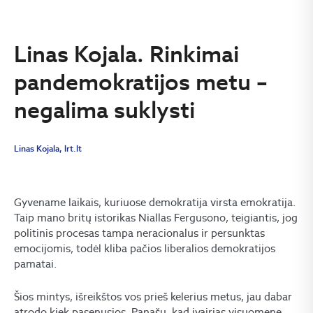
Linas Kojala. Rinkimai
pandemokratijos metu –
negalima suklysti
Linas Kojala, lrt.lt
Gyvename laikais, kuriuose demokratija virsta emokratija.
Taip mano britų istorikas Niallas Fergusono, teigiantis, jog
politinis procesas tampa neracionalus ir persunktas
emocijomis, todėl kliba pačios liberalios demokratijos
pamatai.
Šios mintys, išreikštos vos prieš kelerius metus, jau dabar
atrodo kiek pasenusios. Panašu, kad įvairias visuomenę