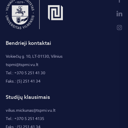
Bendrieji kontaktai
Vokiečių g. 10, LT-01130, Vilnius
tspmi@tspmi.vu.lt
Tel.: +370 5 251 41 30
Faks.: (5) 251 41 34
Studijų klausimais
vilius.mickunas@tspmi.vu.lt
Tel.: +370 5 251 4135
Faks.: (5) 251 41 34