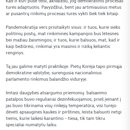
Kad ir kuri pusė teisi, akivaizdu, jog demokratinis procesas
turės adaptuotis. Pavyzdžiui, bent jau artimiausius metus
ar pusantrų rinkimų procesas turės vykti šiek tiek kitaip.
Pandemokratija vers prisitaikyti visus: ir tuos, kurie sieks
politinių postų, mat rinkiminės kampanijos bus lėtesnės
bei mažiau žaismingos; ir tuos, kurie balsuos, mat, kad ir
kaip bežiūrėsi, rinkimai yra masinis ir riziką keliantis
renginys.
Tą jau galime matyti praktikoje. Pietų Korėja tapo pirmąja
demokratine valstybe, surengusia nacionalinius
parlamento rinkimus balandžio viduryje.
Imtasi daugybės atsargumo priemonių: balsavimo
patalpos buvo reguliariai dezinfekuojamos; prieš įeinant į
jas buvo tikrinama visų rinkėjų temperatūra; visi turėjo
dėvėti apsaugines kaukes ir pirštines; leista balsuoti netgi
tiems, kurie laikėsi karantino – tiesa, tik tam tikru
specialiai numatytu laiku.