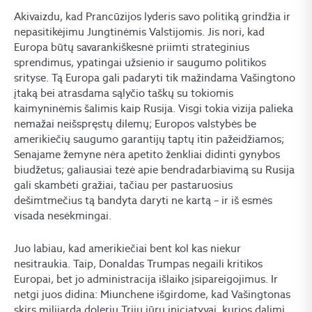
Akivaizdu, kad Prancūzijos lyderis savo politiką grindžia ir
nepasitikėjimu Jungtinėmis Valstijomis. Jis nori, kad
Europa būtų savarankiškesnė priimti strateginius
sprendimus, ypatingai užsienio ir saugumo politikos
srityse. Tą Europa gali padaryti tik mažindama Vašingtono
įtaką bei atrasdama sąlyčio taškų su tokiomis
kaimyninėmis šalimis kaip Rusija. Visgi tokia vizija palieka
nemažai neišspręstų dilemų; Europos valstybės be
amerikiečių saugumo garantijų taptų itin pažeidžiamos;
Senajame žemyne nėra apetito ženkliai didinti gynybos
biudžetus; galiausiai tezė apie bendradarbiavimą su Rusija
gali skambėti gražiai, tačiau per pastaruosius
dešimtmečius tą bandyta daryti ne kartą – ir iš esmės
visada nesėkmingai.
Juo labiau, kad amerikiečiai bent kol kas niekur
nesitraukia. Taip, Donaldas Trumpas negaili kritikos
Europai, bet jo administracija išlaiko įsipareigojimus. Ir
netgi juos didina: Miunchene išgirdome, kad Vašingtonas
skirs milijardą dolerių Trijų jūrų iniciatyvai, kurios dalimi