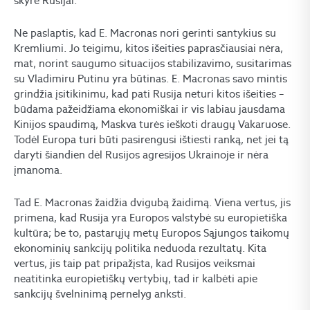
skyrė Rusijai.
Ne paslaptis, kad E. Macronas nori gerinti santykius su
Kremliumi. Jo teigimu, kitos išeities paprasčiausiai nėra,
mat, norint saugumo situacijos stabilizavimo, susitarimas
su Vladimiru Putinu yra būtinas. E. Macronas savo mintis
grindžia įsitikinimu, kad pati Rusija neturi kitos išeities –
būdama pažeidžiama ekonomiškai ir vis labiau jausdama
Kinijos spaudimą, Maskva turės ieškoti draugų Vakaruose.
Todėl Europa turi būti pasirengusi ištiesti ranką, net jei tą
daryti šiandien dėl Rusijos agresijos Ukrainoje ir nėra
įmanoma.
Tad E. Macronas žaidžia dvigubą žaidimą. Viena vertus, jis
primena, kad Rusija yra Europos valstybė su europietiška
kultūra; be to, pastarųjų metų Europos Sąjungos taikomų
ekonominių sankcijų politika neduoda rezultatų. Kita
vertus, jis taip pat pripažįsta, kad Rusijos veiksmai
neatitinka europietiškų vertybių, tad ir kalbėti apie
sankcijų švelninimą pernelyg anksti.