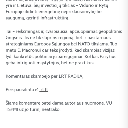
yra ir Lietuva. Šių investicijų tikslas – Vidurio ir Rytų
Europoje didinti energetinę nepriklausomybę bei
saugumą, gerinti infrastruktūrą.
Tai – reikšmingas ir, svarbiausia, apčiuopiamas geopolitinis
žingsnis. Jis ne tik stiprins regioną, bet ir pasitarnaus
strateginiams Europos Sąjungos bei NATO tikslams. Tuo
metu E. Macronui dar teks įrodyti, kad skambias vizijas
lydi konkretūs politiniai įsipareigojimai. Kol kas Paryžius
geba intriguoti mąstytojus, bet ne praktikus.
Komentaras skambėjo per LRT RADIJĄ.
Perspausdinta iš
lrt.lt
Šiame komentare pateikiama autoriaus nuomonė, VU
TSPMI už jo turinį neatsako.