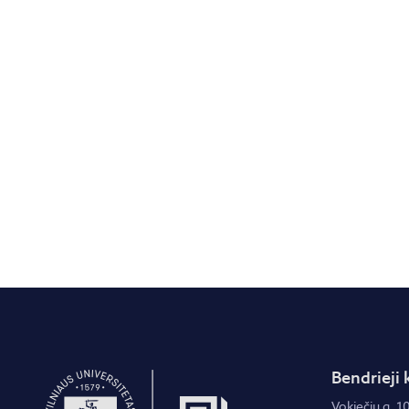
Bendrieji 
Vokiečių g. 10