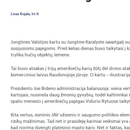
Linas Kojala, lrt.lt
Jungtinės Valstijos kartu su Jungtine Karalyste savaitgalį 
susijusioms pajėgoms. Prieš kelias dienas buvo taikytasi į kari
trylika hučių objektų Jemene.
Tai buvo atsakas į trijų amerikiečių karių žūtį dėl drono ata
komercinius laivus Raudonojoje jūroje. O kartu – iliustracija
Prezidento Joe Bideno administracija balansuoja: viena vert
kartojasi, nusineša daug žmonių gyvybių, todėl kaltininkai 
spalio mėnesio į amerikiečių pajėgas Vidurio Rytuose taikyt
Kita vertus, esminis JAV užsienio ir saugumo politikos elem
rizikų mažinimas. Tad net ir prasidėję kariniai veiksmai yra a
kad norima išvengti platesnio masto karo. Net ir faktas, ka