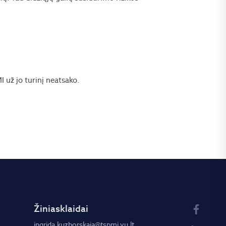
už jo turinį neatsako.
Žiniasklaidai
ingrida.kuzborskaja@tspmi.vu.lt