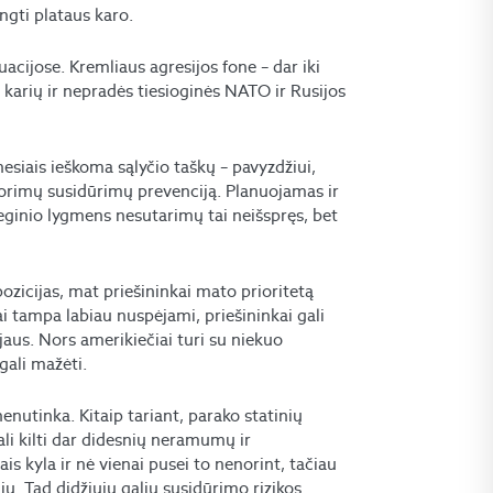
ngti plataus karo.
uacijose. Kremliaus agresijos fone – dar iki
s karių ir nepradės tiesioginės NATO ir Rusijos
nesiais ieškoma sąlyčio taškų – pavyzdžiui,
enorimų susidūrimų prevenciją. Planuojamas ir
teginio lygmens nesutarimų tai neišspręs, bet
 pozicijas, mat priešininkai mato prioritetą
ai tampa labiau nuspėjami, priešininkai gali
jaus. Nors amerikiečiai turi su niekuo
gali mažėti.
nenutinka. Kitaip tariant, parako statinių
ali kilti dar didesnių neramumų ir
ais kyla ir nė vienai pusei to nenorint, tačiau
ų. Tad didžiųjų galių susidūrimo rizikos