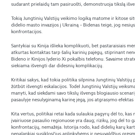
sudarant prielaidų tam pasiruošti, demonstruoja tikslą išve
Tokią Jungtinių Valstijų veikimo logiką matome ir kitose sit
didelio masto invazijos į Ukrainą – Bidenas teigė, jog nesių
konfrontacijos.
Santykiai su Kinija išlieka komplikuoti, bet pastaraisiais mė
atkurtas kontaktas tarp šalių karinių pajėgų, stiprinant n
Bideno ir Kinijos lyderio Xi pokalbis telefonu. Savaime stra
siekiama išvengti dar didesnių komplikacijų.
Kritikai sakys, kad tokia politika silpnina Jungtinių Valstijų
žūtbūt išvengti eskalacijos. Todėl Jungtinių Valstijų veiksm
manyti, kad siekdami savo tikslų išvengs blogiausio scenari
pasaulyje nesulyginamą karinę jėgą, jos atgrasymo efektas 
Kita vertus, politikai retai kada sulaukia pagyrų dėl to, kas 
įvairiuose pasaulio regionuose yra daug; rizikų, jog dėl to g
konfrontacijų, nemažėja. Istorija rodo, kad didelių karų kart
nepalankiai susiklosčius aplinkybėms ir nesuvaldžius grėsmi