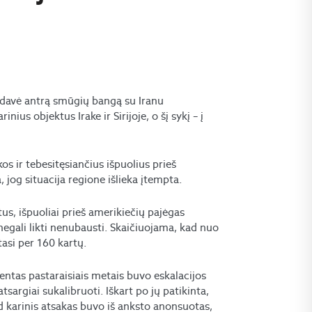
sudavė antrą smūgių bangą su Iranu
nius objektus Irake ir Sirijoje, o šį sykį – į
kos ir tebesitęsiančius išpuolius prieš
, jog situacija regione išlieka įtempta.
us, išpuoliai prieš amerikiečių pajėgas
negali likti nenubausti. Skaičiuojama, kad nuo
asi per 160 kartų.
entas pastaraisiais metais buvo eskalacijos
tsargiai sukalibruoti. Iškart po jų patikinta,
d karinis atsakas buvo iš anksto anonsuotas,