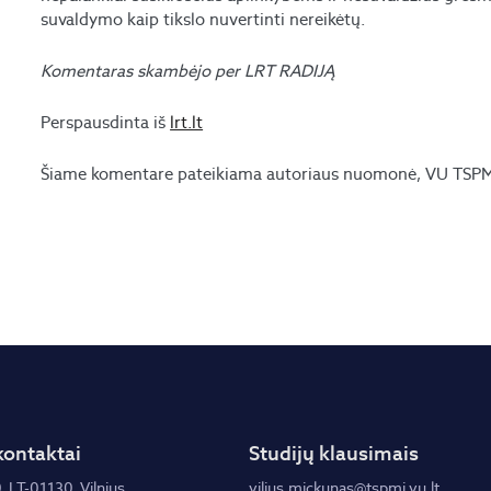
suvaldymo kaip tikslo nuvertinti nereikėtų.
Komentaras skambėjo per LRT RADIJĄ
Perspausdinta iš
lrt.lt
Šiame komentare pateikiama autoriaus nuomonė, VU TSPMI 
kontaktai
Studijų klausimais
, LT-01130, Vilnius
vilius.mickunas@tspmi.vu.lt