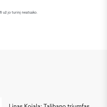
už jo turinį neatsako.
Linas Kojala: Talibano triumfas