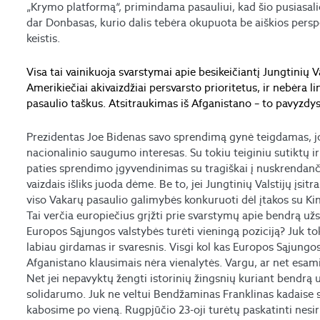
„Krymo platformą“, primindama pasauliui, kad šio pusiasali
dar Donbasas, kurio dalis tebėra okupuota be aiškios persp
keistis.
Visa tai vainikuoja svarstymai apie besikeičiantį Jungtinių V
Amerikiečiai akivaizdžiai persvarsto prioritetus, ir nebėra lin
pasaulio taškus. Atsitraukimas iš Afganistano – to pavyzdys
Prezidentas Joe Bidenas savo sprendimą gynė teigdamas, jo
nacionalinio saugumo interesas. Su tokiu teiginiu sutiktų 
paties sprendimo įgyvendinimas su tragiškai į nuskrendanči
vaizdais išliks juoda dėme. Be to, jei Jungtinių Valstijų įsi
viso Vakarų pasaulio galimybės konkuruoti dėl įtakos su Kinij
Tai verčia europiečius grįžti prie svarstymų apie bendrą užs
Europos Sąjungos valstybės turėti vieningą poziciją? Juk t
labiau girdamas ir svaresnis. Visgi kol kas Europos Sąjungos
Afganistano klausimais nėra vienalytės. Vargu, ar net esami 
Net jei nepavyktų žengti istorinių žingsnių kuriant bendrą už
solidarumo. Juk ne veltui Bendžaminas Franklinas kadaise s
kabosime po vieną. Rugpjūčio 23-oji turėtų paskatinti nesir