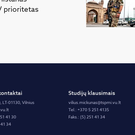
 prioritetas
kontaktai
Studijų klausimais
, LT-01130, Vilnius
vilius.mickunas@tspmi.vu.lt
vu.lt
Tel.: +370 5 251 4135
251 41 30
Faks.: (5) 251 41 34
 41 34