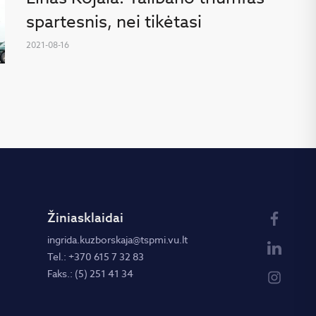
spartesnis, nei tikėtasi
2021-08-16
Žiniasklaidai
ingrida.kuzborskaja@tspmi.vu.lt
Tel.: +370 615 7 32 83
Faks.: (5) 251 41 34