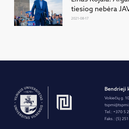
tiesiog nebėra JAV
2021-08-17
Bendrieji 
Vokiečių g. 10
tspmi@tspmi.
Tel.: +370 5 
Faks.: (5) 251