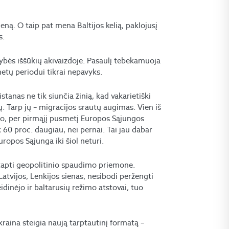
ną. O taip pat mena Baltijos kelią, paklojusį
s.
sybės iššūkių akivaizdoje. Pasaulį tebekamuoja
etų periodui tikrai nepavyks.
stanas ne tik siunčia žinią, kad vakarietiški
ų. Tarp jų – migracijos srautų augimas. Vien iš
to, per pirmąjį pusmetį Europos Sąjungos
k 60 proc. daugiau, nei pernai. Tai jau dabar
uropos Sąjunga iki šiol neturi.
i tapti geopolitinio spaudimo priemone.
atvijos, Lenkijos sienas, nesibodi peržengti
dinėjo ir baltarusių režimo atstovai, tuo
kraina steigia naują tarptautinį formatą –