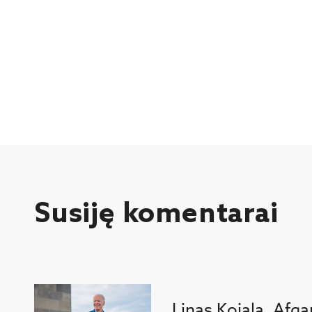
Susiję komentarai
Linas Kojala. Afga