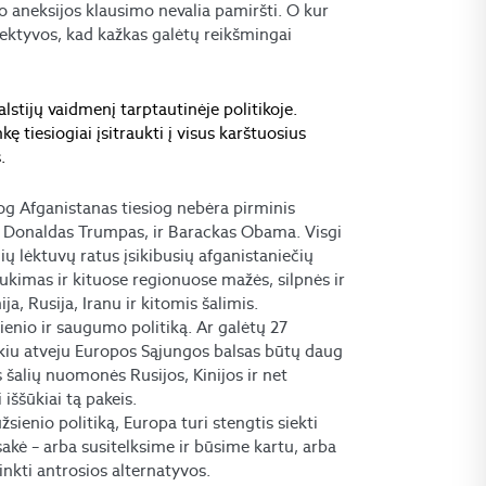
o aneksijos klausimo nevalia pamiršti. O kur
ektyvos, kad kažkas galėtų reikšmingai
alstijų vaidmenį tarptautinėje politikoje.
kę tiesiogiai įsitraukti į visus karštuosius
.
g Afganistanas tiesiog nebėra pirminis
ir Donaldas Trumpas, ir Barackas Obama. Visgi
ų lėktuvų ratus įsikibusių afganistaniečių
traukimas ir kituose regionuose mažės, silpnės ir
a, Rusija, Iranu ir kitomis šalimis.
ienio ir saugumo politiką. Ar galėtų 27
okiu atveju Europos Sąjungos balsas būtų daug
 šalių nuomonės Rusijos, Kinijos ir net
iššūkiai tą pakeis.
sienio politiką, Europa turi stengtis siekti
akė – arba susitelksime ir būsime kartu, arba
inkti antrosios alternatyvos.