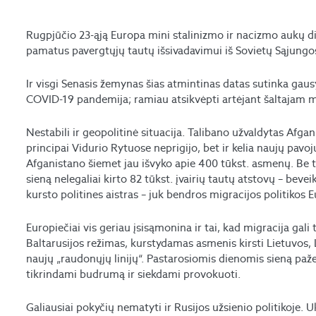
Rugpjūčio 23-ąją Europa mini stalinizmo ir nacizmo aukų die
pamatus pavergtųjų tautų išsivadavimui iš Sovietų Sąjungo
Ir visgi Senasis žemynas šias atmintinas datas sutinka gau
COVID-19 pandemija; ramiau atsikvėpti artėjant šaltajam m
Nestabili ir geopolitinė situacija. Talibano užvaldytas Afgani
principai Vidurio Rytuose neprigijo, bet ir kelia naujų pavoj
Afganistano šiemet jau išvyko apie 400 tūkst. asmenų. Be 
sieną nelegaliai kirto 82 tūkst. įvairių tautų atstovų – bevei
kursto politines aistras – juk bendros migracijos politikos E
Europiečiai vis geriau įsisąmonina ir tai, kad migracija gal
Baltarusijos režimas, kurstydamas asmenis kirsti Lietuvos, L
naujų „raudonųjų linijų“. Pastarosiomis dienomis sieną pažei
tikrindami budrumą ir siekdami provokuoti.
Galiausiai pokyčių nematyti ir Rusijos užsienio politikoje. U