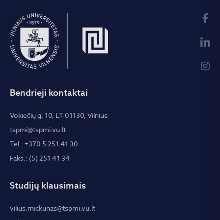
Bendrieji kontaktai
Vokiečių g. 10, LT-01130, Vilnius
tspmi@tspmi.vu.lt
Tel.: +370 5 251 41 30
Faks.: (5) 251 41 34
Studijų klausimais
vilius.mickunas@tspmi.vu.lt