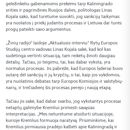
geležinkeliu gabenamoms prekėms tarp Kaliningrado
srities ir pagrindinės Rusijos dalies, politologas Linas
Kojala sako, kad turėtume suvokti, jog sankcijų taikymas
yra nuolatos į priekį judantis procesas ir Lietuva dar turės
progų pateikti savo argumentus.
„Žinių radijo“ laidoje „Aktualusis interviu“ Rytų Europos
Studijų centro vadovas Linas Kojala sakė, kad kol kas
sudėtinga vertinti situaciją, tam reikėtų žinoti daugiau
detalių. Tačiau, jo teigimu, tai, kas dabar vyksta, yra
normalus procesas. Jis pabrėžė, kad Europos lyderiai buvo
sutarę dėl sankcijų ir jų krypčių, o tai, kaip jos vykdomos,
yra nuolatinis debatas tarp Europos Komisijos ir valstybių-
narių, ir trečiadienį šis procesas perėjo į naują etapą.
Tačiau jis sakė, kad dabar svarbu, jog vykstantys procesai
netaptų galimybe Kremliui primesti savąsias
interpretacijas. „Mes neturėtume atsidurti situacijoje,
kurioje Kremlius formuoja naratyvą. Prisiminkime, kai
Kremlius pirmiausia pradėjo kalbėti apie Kaliningradą ir