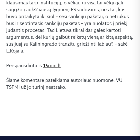
klausimas tarp institucijų, o vėliau gi visa tai vėlgi gali
sugrįžti į aukščiausią lygmenį ES vadovams, nes tai, kas
buvo pritaikyta iki šiol – šeši sankcijų paketai, o netrukus
bus ir septintasis sankcijų paketas – yra nuolatos į priekį
judantis procesas. Tad Lietuva tikrai dar galės kartoti
argumentus, dėl kurių galbūt reikėtų vieną ar kitą aspektą,
susijusį su Kaliningrado tranzitu griežtinti labiau“, – sakė
L.Kojala.
Perspausdinta iš
15min.lt
Šiame komentare pateikiama autoriaus nuomonė, VU
TSPMI už jo turinį neatsako.