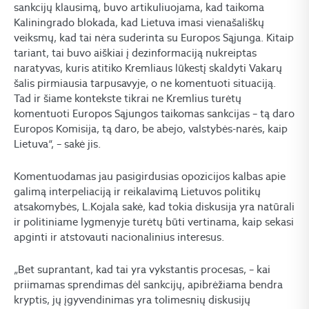
sankcijų klausimą, buvo artikuliuojama, kad taikoma
Kaliningrado blokada, kad Lietuva imasi vienašališkų
veiksmų, kad tai nėra suderinta su Europos Sąjunga. Kitaip
tariant, tai buvo aiškiai į dezinformaciją nukreiptas
naratyvas, kuris atitiko Kremliaus lūkestį skaldyti Vakarų
šalis pirmiausia tarpusavyje, o ne komentuoti situaciją.
Tad ir šiame kontekste tikrai ne Kremlius turėtų
komentuoti Europos Sąjungos taikomas sankcijas – tą daro
Europos Komisija, tą daro, be abejo, valstybės-narės, kaip
Lietuva“, – sakė jis.
Komentuodamas jau pasigirdusias opozicijos kalbas apie
galimą interpeliaciją ir reikalavimą Lietuvos politikų
atsakomybės, L.Kojala sakė, kad tokia diskusija yra natūrali
ir politiniame lygmenyje turėtų būti vertinama, kaip sekasi
apginti ir atstovauti nacionalinius interesus.
„Bet suprantant, kad tai yra vykstantis procesas, – kai
priimamas sprendimas dėl sankcijų, apibrėžiama bendra
kryptis, jų įgyvendinimas yra tolimesnių diskusijų