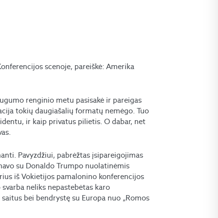
nferencijos scenoje, pareiškė: Amerika
saugumo renginio metu pasisakė ir pareigas
racija tokių daugiašalių formatų nemėgo. Tuo
ntu, ir kaip privatus pilietis. O dabar, net
vas.
nti. Pavyzdžiui, pabrėžtas įsipareigojimas
sonavo su Donaldo Trumpo nuolatinėmis
ius iš Vokietijos pamalonino konferencijos
o svarba neliks nepastebėtas karo
s saitus bei bendrystę su Europa nuo „Romos