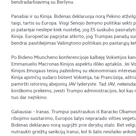
bendradarbiavimą su Berlynu.
Panašiai ir su Kinija. Bidenas deklaruoja norą Pekino atžvil
taigi, tartis su Europa. Visgi Senojo žemyno politikai sekti
jo patarėjai neslėpė kiek nustebę, jog ES suskubo pasirašyti
Kinija. Europiečiai pagrįstai atkirto, jog Trumpas panašų su
bendrai pasitikėjimas Vašingtono politikais po pastarųjų 
Po Bideno Miuncheno konferencijoje kalbėję Vokietijos kan
Emmanuelis Macronas Kinijos aspektu išliko aptakūs. Jei Vok
Kinijos žmogaus teisių pažeidimų su ekonominiais interesai
Kinija apimčių sudaro būtent Vokietija, tai Prancūzija, aštr
pamiršti istorinių abejonių JAV lyderyste. Tad JAV, nekeisda
kiniškoms prekėms, įvesti Trumpo administracijos, kol kas 
tuo dar neįtikino.
Galiausiai – Iranas. Trumpui pasitraukus iš Baracko Obamo
ribojimo susitarimo, Europos šalys neprarado vilties veget
Bidenas deklaravo norą sugrįžti prie derybų stalo. Bet vėlgi,
nutraukti griežtų sankcijų Iranui, kol ši šalis nesilaiko anks