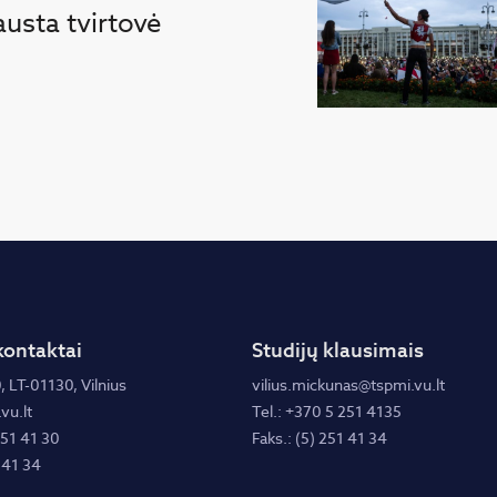
austa tvirtovė
kontaktai
Studijų klausimais
, LT-01130, Vilnius
vilius.mickunas@tspmi.vu.lt
vu.lt
Tel.: +370 5 251 4135
251 41 30
Faks.: (5) 251 41 34
 41 34