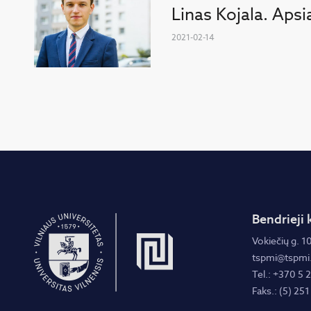
Linas Kojala. Apsi
2021-02-14
Bendrieji 
Vokiečių g. 10
tspmi@tspmi.
Tel.: +370 5 
Faks.: (5) 251