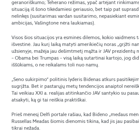
geranoriškumo; Teherano režimas, ypač artėjant rinkimams, 
situaciją iš šono tikėdamiesi geriausio, bet taip pat supras
nelinkęs (susitarimas vardan susitarimo, nepasiekiant esmi
ambicijas, Vašingtone nėra laukiamas).
Visos šios situacijos yra esminės dilemos, kokio vaidmens ta
išvestinė. Jau kurį laiką matyti amerikiečių noras „grįžti na
užsienyje, mažėja jau dešimtmetį mąžta ir JAV prezidentų no
– Obama bei Trumpas – visą laiką sutartinai kartojo, jog did
iššūkiams, o ne reikalams toli nuo namų.
„Seno sukirpimo“ politinis lyderis Bidenas atkurs pasitikėji
sugrįžta. Bet ir pastarųjų metų tendencijos anaiptol nereišk
Tai veikiau XXI a. realijas atitinkančio JAV santykio su pasa
atsakyti, ką gi tai reiškia praktiškai.
Prieš mėnesį Delfi portale rašiau, kad Bideno „medaus mėnu
Russellas Meadas šiomis dienomis tikina, kad jis jau pasiba
tikrai nežada.