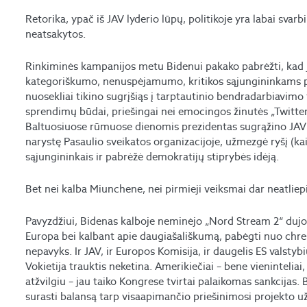
Retorika, ypač iš JAV lyderio lūpų, politikoje yra labai svarb
neatsakytos.
Rinkiminės kampanijos metu Bidenui pakako pabrėžti, kad 
kategoriškumo, nenuspėjamumo, kritikos sąjungininkams pr
nuosekliai tikino sugrįšiąs į tarptautinio bendradarbiavimo
sprendimų būdai, priešingai nei emocingos žinutės „Twitter“
Baltuosiuose rūmuose dienomis prezidentas sugrąžino JAV į
narystę Pasaulio sveikatos organizacijoje, užmezgė ryšį (kai
sąjungininkais ir pabrėžė demokratijų stiprybės idėją.
Bet nei kalba Miunchene, nei pirmieji veiksmai dar neatliep
Pavyzdžiui, Bidenas kalboje neminėjo „Nord Stream 2“ dujot
Europa bei kalbant apie daugiašališkumą, pabėgti nuo chres
nepavyks. Ir JAV, ir Europos Komisija, ir daugelis ES valstyb
Vokietija trauktis neketina. Amerikiečiai – bene vieninteliai,
atžvilgiu – jau taiko Kongrese tvirtai palaikomas sankcijas. 
surasti balansą tarp visaapimančio priešinimosi projekto u