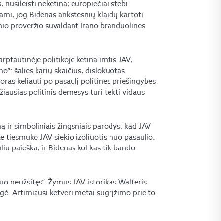
nusileisti neketina; europiečiai stebi
dami, jog Bidenas ankstesnių klaidų kartoti
nio proveržio suvaldant Irano branduolines
rptautinėje politikoje ketina imtis JAV,
mo“: šalies karių skaičius, dislokuotas
ras keliauti po pasaulį politinės priešingybės
žiausias politinis dėmesys turi tekti vidaus
mą ir simboliniais žingsniais parodys, kad JAV
ė tiesmuko JAV siekio izoliuotis nuo pasaulio.
uliu paieška, ir Bidenas kol kas tik bando
o neužsitęs“. Žymus JAV istorikas Walteris
igė. Artimiausi ketveri metai sugrįžimo prie to