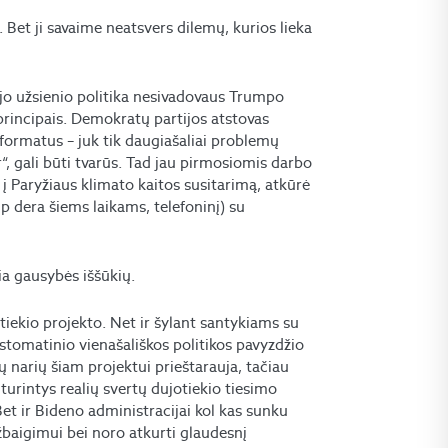
i. Bet ji savaime neatsvers dilemų, kurios lieka
jo užsienio politika nesivadovaus Trumpo
incipais. Demokratų partijos atstovas
 formatus – juk tik daugiašaliai problemų
, gali būti tvarūs. Tad jau pirmosiomis darbo
 Paryžiaus klimato kaitos susitarimą, atkūrė
p dera šiems laikams, telefoninį) su
ia gausybės iššūkių.
iekio projekto. Net ir šylant santykiams su
tomatinio vienašališkos politikos pavyzdžio
ių narių šiam projektui prieštarauja, tačiau
 turintys realių svertų dujotiekio tiesimo
Bet ir Bideno administracijai kol kas sunku
žbaigimui bei noro atkurti glaudesnį