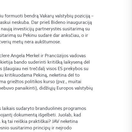
giu formuoti bendrą Vakarų valstybių poziciją –
 paskui neskuba. Dar prieš Bideno inauguraciją
 naują investicijų partnerystės susitarimą su
sitarimą su Pekinu sudarė dar anksčiau, o ir
ketverių metų nėra aukštumose.
clerė Angela Merkel ir Prancūzijos vadovas
ietija bando suderinti kritišką laikyseną dėl
s (daugiau nei trečdalį visos ES prekybos su
iau kritikuodama Pekiną, neketina dėl to
ma griežtos politikos kurso (pvz., muitai
nebuvo panaikinti), didžiųjų Europos valstybių
s laikais sudaryto branduolinės programos
uojantį dokumentą išgelbėti. Juolab, kad
 ką tai reiškia praktiškai? JAV neketina
tesnio susitarimo principų ir neįrodo