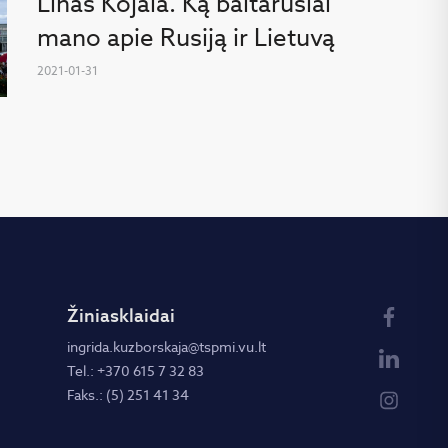
Linas Kojala. Ką baltarusiai
mano apie Rusiją ir Lietuvą
2021-01-31
Žiniasklaidai
ingrida.kuzborskaja@tspmi.vu.lt
Tel.: +370 615 7 32 83
Faks.: (5) 251 41 34