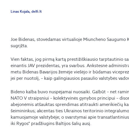
Linas Kojala, delfi.lt
Joe Bidenas, stovėdamas virtualioje Miuncheno Saugumo Ko
sugrįžta.
Vien faktas, jog pirmą kartą prestižiškiausio tarptautinio 
einantis JAV prezidentas, yra svarbus. Ankstesnė administ
metu Bidenas Bavarijos žemėje viešėjo ir būdamas viceprezide
jei per nuotolį, – kaip galingiausios pasaulio valstybės vado
Bideno kalba buvo nuspėjamai nuosaiki. Galbūt – net ramina
NATO V straipsniui – kolektyvinės gynybos principui – di
abejonėmis atšauktas sprendimas atitraukti amerikiečių kar
šeimininkus; akcentas ties Ukrainos teritorinio integralum
kamuojamoje valstybėje; o svarstymai apie transatlantiniu
iki Rygos“ pradžiugins Baltijos šalių ausį.