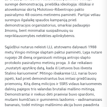
surengė demonstraciją, priešiška ideologija: iššūkiai ir
atoveiksmiai skirtą Molotovo–Ribentropo pakto
pasirašymo 48-osioms metinėms paminėti. Partijai vėliau
surengus ilgalaikę spaudos kampaniją prieš
demonstracijos organizatorius, smarkiai padaugėjo
žmonių, bent minimaliai susipažinusių su
nepriklausomybės netekties aplinkybėmis.
Sąjūdžiui nutarus neleisti LLL atstovams dalyvauti 1988
metų Vingio mitinge slaptam paktui paminėti, Lyga nutarė
rugsėjo 28 dieną organizuoti mitingą antrojo slapto
protokolo pasirašymo metinių proga. Ji dar reikalavo
„nustatyti apytikrę datą, kada iš Lietuvos bus išvesta
Stalino kariuomenė“. Mitingo išvakarėse LLL nariai buvo
įspėti, kad prieš demonstrantus bus imtasi griežčiausių
priemonių. Kitą dieną milicijos ir SSRS vidaus kariuomenės
dalinių pajėgos tris valandas brutaliai malšino mitingą.
Demonstrantai ir niekuo dėti praeiviai buvo spardomi,
mušami kumščiais ir guminėmis lazdomis – vadinamaisiais
bananais, todėl mitingo malšinimo akcija buvo pavadinta