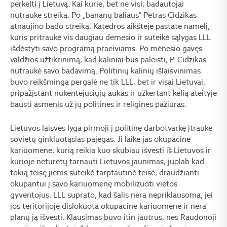
perkelti į Lietuvą. Kai kurie, bet ne visi, badautojai
nutraukė streiką. Po „bananų baliaus“ Petras Cidzikas
atnaujino bado streiką, Katedros aikštėje pastatė namelį,
kuris pritraukė vis daugiau dėmesio ir suteikė sąlygas LLL
išdėstyti savo programą praeiviams. Po mėnesio gavęs
valdžios užtikrinimą, kad kaliniai bus paleisti, P. Cidzikas
nutraukė savo badavimą. Politinių kalinių išlaisvinimas
buvo reikšminga pergalė ne tik LLL, bet ir visai Lietuvai,
pripažįstant nukentėjusiųjų aukas ir užkertant kelią ateityje
bausti asmenis už jų politines ir religines pažiūras.
Lietuvos laisvės lyga pirmoji į politinę darbotvarkę įtraukė
sovietų ginkluotąsias pajėgas. Ji laikė jas okupacine
kariuomene, kurią reikia kuo skubiau išvesti iš Lietuvos ir
kurioje neturėtų tarnauti Lietuvos jaunimas, juolab kad
tokią teisę jiems suteikė tarptautinė teisė, draudžianti
okupantui į savo kariuomenę mobilizuoti vietos
gyventojus. LLL suprato, kad šalis nėra nepriklausoma, jei
jos teritorijoje dislokuota okupacinė kariuomenė ir nėra
planų ją išvesti. Klausimas buvo itin jautrus, nes Raudonoji