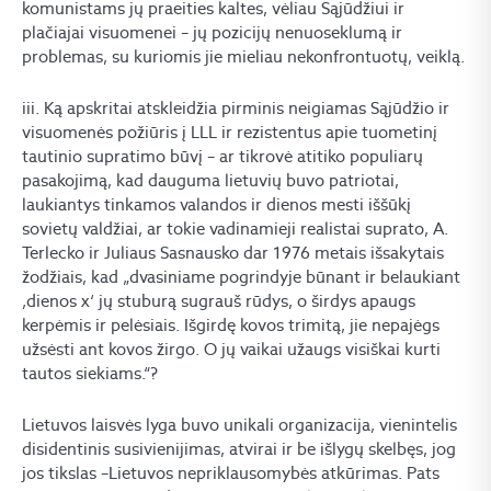
komunistams jų praeities kaltes, vėliau Sąjūdžiui ir
plačiajai visuomenei – jų pozicijų nenuoseklumą ir
problemas, su kuriomis jie mieliau nekonfrontuotų, veiklą.
iii. Ką apskritai atskleidžia pirminis neigiamas Sąjūdžio ir
visuomenės požiūris į LLL ir rezistentus apie tuometinį
tautinio supratimo būvį – ar tikrovė atitiko populiarų
pasakojimą, kad dauguma lietuvių buvo patriotai,
laukiantys tinkamos valandos ir dienos mesti iššūkį
sovietų valdžiai, ar tokie vadinamieji realistai suprato, A.
Terlecko ir Juliaus Sasnausko dar 1976 metais išsakytais
žodžiais, kad „dvasiniame pogrindyje būnant ir belaukiant
‚dienos x‘ jų stuburą sugrauš rūdys, o širdys apaugs
kerpėmis ir pelėsiais. Išgirdę kovos trimitą, jie nepajėgs
užsėsti ant kovos žirgo. O jų vaikai užaugs visiškai kurti
tautos siekiams.“?
Lietuvos laisvės lyga buvo unikali organizacija, vienintelis
disidentinis susivienijimas, atvirai ir be išlygų skelbęs, jog
jos tikslas –Lietuvos nepriklausomybės atkūrimas. Pats