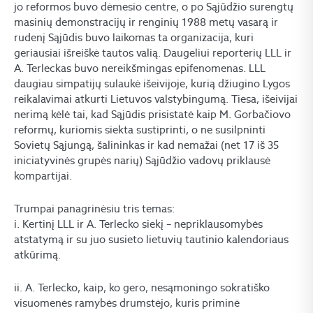
jo reformos buvo dėmesio centre, o po Sąjūdžio surengtų
masinių demonstracijų ir renginių 1988 metų vasarą ir
rudenį Sąjūdis buvo laikomas ta organizacija, kuri
geriausiai išreiškė tautos valią. Daugeliui reporterių LLL ir
A. Terleckas buvo nereikšmingas epifenomenas. LLL
daugiau simpatijų sulaukė išeivijoje, kurią džiugino Lygos
reikalavimai atkurti Lietuvos valstybingumą. Tiesa, išeivijai
nerimą kėlė tai, kad Sąjūdis prisistatė kaip M. Gorbačiovo
reformų, kuriomis siekta sustiprinti, o ne susilpninti
Sovietų Sąjungą, šalininkas ir kad nemažai (net 17 iš 35
iniciatyvinės grupės narių) Sąjūdžio vadovų priklausė
kompartijai.
Trumpai panagrinėsiu tris temas:
i. Kertinį LLL ir A. Terlecko siekį – nepriklausomybės
atstatymą ir su juo susieto lietuvių tautinio kalendoriaus
atkūrimą.
ii. A. Terlecko, kaip, ko gero, nesąmoningo sokratiško
visuomenės ramybės drumstėjo, kuris priminė