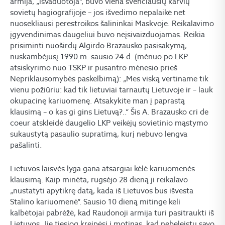
armija, „išvaduotoja“, buvo viena švenčiausių karvių
sovietų hagiografijoje – jos išvedimo nepalaikė net
nuosekliausi perestroikos šalininkai Maskvoje. Reikalavimo
įgyvendinimas daugeliui buvo neįsivaizduojamas. Reikia
prisiminti nuoširdų Algirdo Brazausko pasisakymą,
nuskambėjusį 1990 m. sausio 24 d. (mėnuo po LKP
atsiskyrimo nuo TSKP ir pusantro mėnesio prieš
Nepriklausomybės paskelbimą): „Mes viską vertiname tik
vienu požiūriu: kad tik lietuviai tarnautų Lietuvoje ir – lauk
okupacinę kariuomenę. Atsakykite man į paprastą
klausimą – o kas gi gins Lietuvą?..“ Šis A. Brazausko cri de
coeur atskleidė daugelio LKP veikėjų sovietinio mąstymo
sukaustytą pasaulio supratimą, kurį nebuvo lengva
pašalinti.
Lietuvos laisvės lyga gana atsargiai kėlė kariuomenės
klausimą. Kaip minėta, rugsėjo 28 dieną ji reikalavo
„nustatyti apytikrę datą, kada iš Lietuvos bus išvesta
Stalino kariuomenė“. Sausio 10 dieną mitinge keli
kalbėtojai pabrėžė, kad Raudonoji armija turi pasitraukti iš
Lietuvos. Jie tiesiog kreipėsi į motinas, kad nebeleistų savo