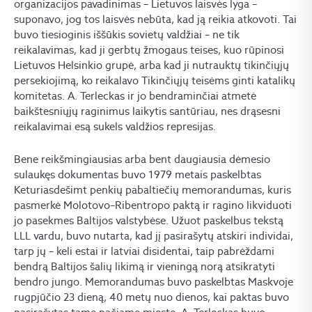
organizacijos pavadinimas – Lietuvos laisvės lyga –
suponavo, jog tos laisvės nebūta, kad ją reikia atkovoti. Tai
buvo tiesioginis iššūkis sovietų valdžiai – ne tik
reikalavimas, kad ji gerbtų žmogaus teises, kuo rūpinosi
Lietuvos Helsinkio grupė, arba kad ji nutrauktų tikinčiųjų
persekiojimą, ko reikalavo Tikinčiųjų teisėms ginti katalikų
komitetas. A. Terleckas ir jo bendraminčiai atmetė
baikštesniųjų raginimus laikytis santūriau, nes drąsesni
reikalavimai esą sukels valdžios represijas.
Bene reikšmingiausias arba bent daugiausia dėmesio
sulaukęs dokumentas buvo 1979 metais paskelbtas
Keturiasdešimt penkių pabaltiečių memorandumas, kuris
pasmerkė Molotovo–Ribentropo paktą ir ragino likviduoti
jo pasekmes Baltijos valstybėse. Užuot paskelbus tekstą
LLL vardu, buvo nutarta, kad jį pasirašytų atskiri individai,
tarp jų – keli estai ir latviai disidentai, taip pabrėždami
bendrą Baltijos šalių likimą ir vieningą norą atsikratyti
bendro jungo. Memorandumas buvo paskelbtas Maskvoje
rugpjūčio 23 dieną, 40 metų nuo dienos, kai paktas buvo