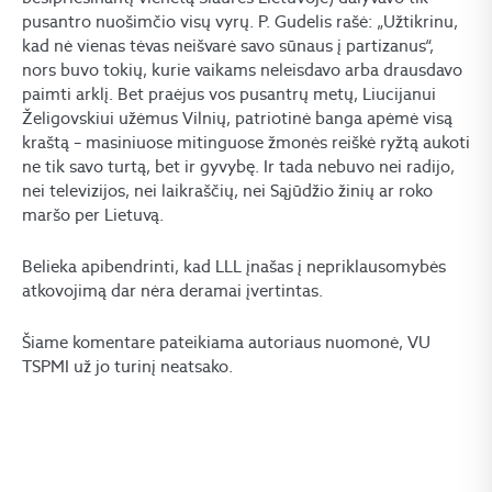
pusantro nuošimčio visų vyrų. P. Gudelis rašė: „Užtikrinu,
kad nė vienas tėvas neišvarė savo sūnaus į partizanus“,
nors buvo tokių, kurie vaikams neleisdavo arba drausdavo
paimti arklį. Bet praėjus vos pusantrų metų, Liucijanui
Želigovskiui užėmus Vilnių, patriotinė banga apėmė visą
kraštą – masiniuose mitinguose žmonės reiškė ryžtą aukoti
ne tik savo turtą, bet ir gyvybę. Ir tada nebuvo nei radijo,
nei televizijos, nei laikraščių, nei Sąjūdžio žinių ar roko
maršo per Lietuvą.
Belieka apibendrinti, kad LLL įnašas į nepriklausomybės
atkovojimą dar nėra deramai įvertintas.
Šiame komentare pateikiama autoriaus nuomonė, VU
TSPMI už jo turinį neatsako.