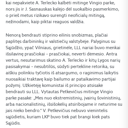
kai nepakvietė A. Terlecko kalbėti mitinge Vingio parke,
nors jis ir J. Sasnauskas kalėjo dėl suokalbio pasmerkimo,
o prieš metus rizikavo surengti neoficialų mitingą,
nežinodami, kaip piktai reaguos valdžia.
Nenorą bendrauti stiprino eilinis snobizmas, plačiai
paplitęs darbininkų ir valstiečių valstybėje. Palyginus su
Sąjūdžio, ypač Vilniaus, grietinėle, LLL nariai buvo menkai
išsilavinę prasčiokai – prasčiokai, neverti dėmesio. Antra
vertus, nesutarimus skatino A. Terlecko ir kitų Lygos narių
pasisakymai – nesubtilūs, sūdyti pertekline retorika, su
aiškiu polinkiu tyčiotis iš atsargumo, o raginimus laikytis
nuosaikiai traktavę kaip bailumo ar pataikavimo partijai
požymį. Užkietėję komunistai iš principo atsisakė
bendrauti su LLL. Vytautas Petkevičius mitinge Vingio
parke pasakė: „Mes nuo ekstremistinių, įvairių šovinistinių,
arba nacionalistinių, išsišokėlių atsiribojame ir neturime su
jais nieko bendro.“ V. Petkevičius nebuvo vienintelis
sąjūdietis, kuriam LKP buvo tiek pat brangi kiek pats
Sąjūdis.