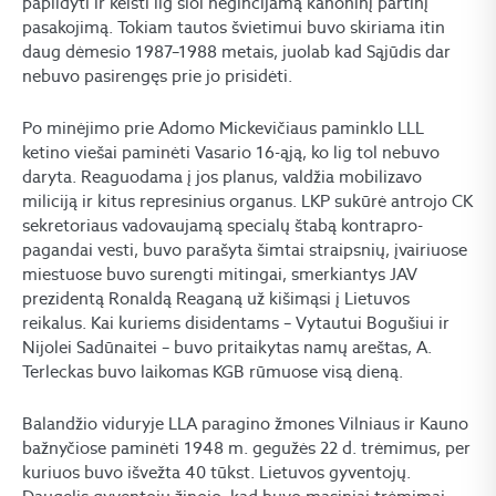
papildyti ir keisti lig šiol neginčijamą kanoninį partinį
pasakojimą. Tokiam tautos švietimui buvo skiriama itin
daug dėmesio 1987–1988 metais, juolab kad Sąjūdis dar
nebuvo pasirengęs prie jo prisidėti.
Po minėjimo prie Adomo Mickevičiaus paminklo LLL
ketino viešai paminėti Vasario 16-ąją, ko lig tol nebuvo
daryta. Reaguodama į jos planus, valdžia mobilizavo
miliciją ir kitus represinius organus. LKP sukūrė antrojo CK
sekretoriaus vadovaujamą specialų štabą kontrapro-
pagandai vesti, buvo parašyta šimtai straipsnių, įvairiuose
miestuose buvo surengti mitingai, smerkiantys JAV
prezidentą Ronaldą Reaganą už kišimąsi į Lietuvos
reikalus. Kai kuriems disidentams – Vytautui Bogušiui ir
Nijolei Sadūnaitei – buvo pritaikytas namų areštas, A.
Terleckas buvo laikomas KGB rūmuose visą dieną.
Balandžio viduryje LLA paragino žmones Vilniaus ir Kauno
bažnyčiose paminėti 1948 m. gegužės 22 d. trėmimus, per
kuriuos buvo išvežta 40 tūkst. Lietuvos gyventojų.