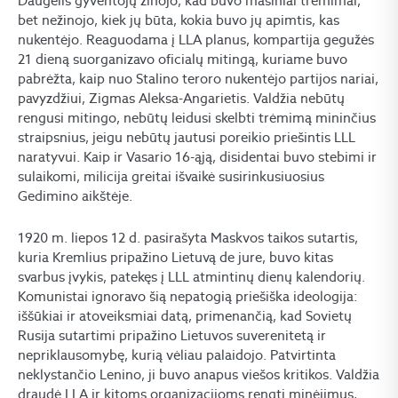
Daugelis gyventojų žinojo, kad buvo masiniai trėmimai,
bet nežinojo, kiek jų būta, kokia buvo jų apimtis, kas
nukentėjo. Reaguodama į LLA planus, kompartija gegužės
21 dieną suorganizavo oficialų mitingą, kuriame buvo
pabrėžta, kaip nuo Stalino teroro nukentėjo partijos nariai,
pavyzdžiui, Zigmas Aleksa-Angarietis. Valdžia nebūtų
rengusi mitingo, nebūtų leidusi skelbti trėmimą mininčius
straipsnius, jeigu nebūtų jautusi poreikio priešintis LLL
naratyvui. Kaip ir Vasario 16-ąją, disidentai buvo stebimi ir
sulaikomi, milicija greitai išvaikė susirinkusiuosius
Gedimino aikštėje.
1920 m. liepos 12 d. pasirašyta Maskvos taikos sutartis,
kuria Kremlius pripažino Lietuvą de jure, buvo kitas
svarbus įvykis, patekęs į LLL atmintinų dienų kalendorių.
Komunistai ignoravo šią nepatogią priešiška ideologija:
iššūkiai ir atoveiksmiai datą, primenančią, kad Sovietų
Rusija sutartimi pripažino Lietuvos suverenitetą ir
nepriklausomybę, kurią vėliau palaidojo. Patvirtinta
neklystančio Lenino, ji buvo anapus viešos kritikos. Valdžia
draudė LLA ir kitoms organizacijoms rengti minėjimus,