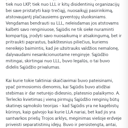
tiek nuo LKP, tiek nuo LLL ir kitų disidentinių organizacijų
bei save pristatyti kaip trečiąjį, nuosaikųjį pasirinkimą,
atstovaujantį plačiausiems gyventojų sluoksniams.
Vengdamas bendrauti su LLL, neleisdamas jos atstovams
kalbėti savo renginiuose, Sąjūdis ne tik siekė nuraminti
kompartiją, įrodyti savo nuosaikumą ir atsakingumą, bet ir
pritraukti paprastus, baikštesnius piliečius, kuriems
nereikėjo baimintis, kad jie užsitrauks valdžios nemalonę,
dalyvaudami nesankcionuotame renginyje. Sąjūdžio
mitingai, skirtingai nuo LLL, buvo legalūs, o tai buvo
didelis Sąjūdžio privalumas.
Kai kurie tokie taktiniai skaičiavimai buvo pateisinami,
ypač pirmosiomis dienomis, kai Sąjūdis buvo atidžiai
stebimas ir dar neturėjo didesnio, platesnio palaikymo. A.
Terlecko kvietimas į vieną pirmųjų Sąjūdžio renginių būtų
skatinęs sąmokslo teorijas – kad Sąjūdis yra ne kagėbistų
kūrinys, kaip galvojo kai kurie LLA nariai, bet kad jis yra
santvarkos priešų Trojos arklys, mėginimas viešoje erdvėje
priveisti separatistinių idėjų. Buvo ir persistengta, antai,