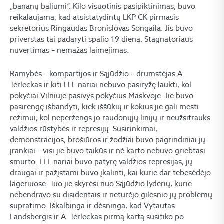
„bananų baliumi“. Kilo visuotinis pasipiktinimas, buvo
reikalaujama, kad atsistatydintų LKP CK pirmasis
sekretorius Ringaudas Bronislovas Songaila. Jis buvo
priverstas tai padaryti spalio 19 dieną. Stagnatoriaus
nuvertimas – nemažas laimėjimas.
Ramybės – kompartijos ir Sąjūdžio – drumstėjas A.
Terleckas ir kiti LLL nariai nebuvo pasiryžę laukti, kol
pokyčiai Vilniuje pasivys pokyčius Maskvoje. Jie buvo
pasirengę išbandyti, kiek iššūkių ir kokius jie gali mesti
režimui, kol neperžengs jo raudonųjų linijų ir neužsitrauks
valdžios rūstybės ir represijų. Susirinkimai,
demonstracijos, brošiūros ir žodžiai buvo pagrindiniai jų
įrankiai – visi jie buvo taikūs ir nė karto nebuvo griebtasi
smurto. LLL nariai buvo patyrę valdžios represijas, jų
draugai ir pažįstami buvo įkalinti, kai kurie dar tebesėdėjo
lageriuose. Tuo jie skyrėsi nuo Sąjūdžio lyderių, kurie
nebendravo su disidentais ir neturėjo gilesnio jų problemų
supratimo. Iškalbinga ir dėsninga, kad Vytautas
Landsbergis ir A. Terleckas pirmą kartą susitiko po