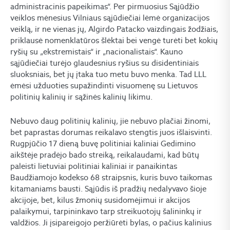
administracinis papeikimas“. Per pirmuosius Sąjūdžio
veiklos mėnesius Vilniaus sąjūdiečiai lėmė organizacijos
veiklą, ir ne vienas jų, Algirdo Patacko vaizdingais žodžiais,
priklausė nomenklatūros šlėktai bei vengė turėti bet kokių
ryšių su „ekstremistais“ ir „nacionalistais“. Kauno
sąjūdiečiai turėjo glaudesnius ryšius su disidentiniais
sluoksniais, bet jų įtaka tuo metu buvo menka. Tad LLL
ėmėsi užduoties supažindinti visuomenę su Lietuvos
politinių kalinių ir sąžinės kalinių likimu.
Nebuvo daug politinių kalinių, jie nebuvo plačiai žinomi,
bet paprastas dorumas reikalavo stengtis juos išlaisvinti.
Rugpjūčio 17 dieną buvę politiniai kaliniai Gedimino
aikštėje pradėjo bado streiką, reikalaudami, kad būtų
paleisti lietuviai politiniai kaliniai ir panaikintas
Baudžiamojo kodekso 68 straipsnis, kuris buvo taikomas
kitamaniams bausti. Sąjūdis iš pradžių nedalyvavo šioje
akcijoje, bet, kilus žmonių susidomėjimui ir akcijos
palaikymui, tarpininkavo tarp streikuotojų šalininkų ir
valdžios. Ji įsipareigojo peržiūrėti bylas, o pačius kalinius