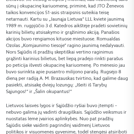
sūnų į okupacinę kariuomenę, priminė, kad JTO Ženevos
taikos konvencijos 51-asis straipsnis suteikia teisę
netarnauti. Kartu su „Jaunąja Lietuva“ LLL kvietė jaunimą
1989 m. rugpjūčio 3 d. Katedros aikštėje pradėti sovietinių
karinių bilietų atsisakymo ir grąžinimo akciją. Panašios
akcijos buvo rengiamos kituose miestuose. Romualdas
Ozolas „Komjaunimo tiesoje“ ragino jaunimą nedalyvauti.
Nors Sąjūdis iš pradžių skeptiškai vertino raginimus
grąžinti karinius bilietus, bet liepą pradėjo rinkti parašus
po peticija išvesti okupacinę kariuomenę. Po mėnesio jau
buvo surinkta apie pusantro milijono parašų. Rugsėjo 8
dieną per radiją A. M. Brazauskas tvirtino, kad galime daug
pasiekti, atsisakę dviejų lozungų: „Išeiti iš Tarybų
Sąjungos!“ ir „Šalin okupantus!“
Lietuvos laisvės lygos ir Sąjūdžio ryšiai buvo įtempti –
nebuvo galima jų vadinti draugiškais. Sąjūdžio veiksmus ir
nuostatas lėmė įvairios aplinkybės. Nuo pat pradžių
Sąjūdis siekė vaidinti pagrindinį vaidmenį Lietuvos
politikos ir visuomenės gyvenime, todėl stengėsi atsiriboti