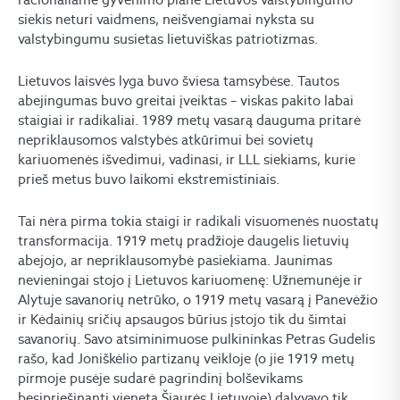
siekis neturi vaidmens, neišvengiamai nyksta su
valstybingumu susietas lietuviškas patriotizmas.
Lietuvos laisvės lyga buvo šviesa tamsybėse. Tautos
abejingumas buvo greitai įveiktas – viskas pakito labai
staigiai ir radikaliai. 1989 metų vasarą dauguma pritarė
nepriklausomos valstybės atkūrimui bei sovietų
kariuomenės išvedimui, vadinasi, ir LLL siekiams, kurie
prieš metus buvo laikomi ekstremistiniais.
Tai nėra pirma tokia staigi ir radikali visuomenės nuostatų
transformacija. 1919 metų pradžioje daugelis lietuvių
abejojo, ar nepriklausomybė pasiekiama. Jaunimas
nevieningai stojo į Lietuvos kariuomenę: Užnemunėje ir
Alytuje savanorių netrūko, o 1919 metų vasarą į Panevėžio
ir Kėdainių sričių apsaugos būrius įstojo tik du šimtai
savanorių. Savo atsiminimuose pulkininkas Petras Gudelis
rašo, kad Joniškėlio partizanų veikloje (o jie 1919 metų
pirmoje pusėje sudarė pagrindinį bolševikams
besipriešinantį vienetą Šiaurės Lietuvoje) dalyvavo tik