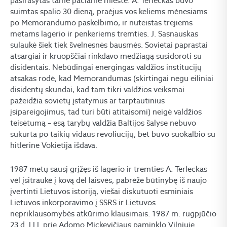
pasirašytas tame pačiame mieste. A. Terleckas buvo
suimtas spalio 30 dieną, praėjus vos keliems mėnesiams
po Memorandumo paskelbimo, ir nuteistas trejiems
metams lagerio ir penkeriems tremties. J. Sasnauskas
sulaukė šiek tiek švelnesnės bausmės. Sovietai paprastai
atsargiai ir kruopščiai rinkdavo medžiagą susidoroti su
disidentais. Nebūdingai energingas valdžios institucijų
atsakas rodė, kad Memorandumas (skirtingai negu eiliniai
disidentų skundai, kad tam tikri valdžios veiksmai
pažeidžia sovietų įstatymus ar tarptautinius
įsipareigojimus, tad turi būti atitaisomi) neigė valdžios
teisėtumą – esą tarybų valdžia Baltijos šalyse nebuvo
sukurta po taikių vidaus revoliucijų, bet buvo suokalbio su
hitlerine Vokietija išdava.
1987 metų sausį grįžęs iš lagerio ir tremties A. Terleckas
vėl įsitraukė į kovą dėl laisvės, pabrėžė būtinybę iš naujo
įvertinti Lietuvos istoriją, viešai diskutuoti esminiais
Lietuvos inkorporavimo į SSRS ir Lietuvos
nepriklausomybės atkūrimo klausimais. 1987 m. rugpjūčio
23 d. LLL prie Adomo Mickevičiaus paminklo Vilniuje