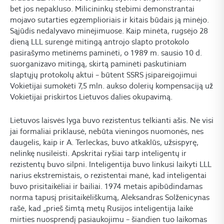
bet jos nepakluso. Milicininkų stebimi demonstrantai
mojavo sutarties egzemplioriais ir kitais būdais ją minėjo.
Sąjūdis nedalyvavo minėjimuose. Kaip minėta, rugsėjo 28
dieną LLL surengė mitingą antrojo slapto protokolo
pasirašymo metinėms paminėti, o 1989 m. sausio 10 d.
suorganizavo mitingą, skirtą paminėti paskutiniam
slaptųjų protokolų aktui – būtent SSRS įsipareigojimui
Vokietijai sumokėti 7,5 mln. aukso dolerių kompensaciją už
Vokietijai priskirtos Lietuvos dalies okupavimą.
Lietuvos laisvės lyga buvo rezistentus telkianti ašis. Ne visi
jai formaliai priklausė, nebūta vieningos nuomonės, nes
daugelis, kaip ir A. Terleckas, buvo atkaklūs, užsispyrę,
nelinkę nusileisti. Apskritai ryšiai tarp inteligentų ir
rezistentų buvo silpni. Inteligentija buvo linkusi laikyti LLL
narius ekstremistais, o rezistentai manė, kad inteligentai
buvo prisitaikėliai ir bailiai. 1974 metais apibūdindamas
norma tapusį prisitaikėliškumą, Aleksandras Solženicynas
rašė, kad „prieš šimtą metų Rusijos inteligentija laikė
mirties nuosprendį pasiaukojimu – šiandien tuo laikomas