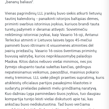
„bananų baliaus“.
Vienas pagrindinių LLL įrankių buvo siekis atkurti lietuvių
tautinį kalendorių – panaikinti istorijos baltąsias dėmes,
priminti svarbius istorinius įvykius, kuriuos brandi tauta
turėtų pažymėti ir deramai atšvęsti. Sovietmečiu
reikšmingi istoriniai įvykiai, kaip Vasario 16-oji, Antanui
Terleckui atminti ir Lietuvos laisvės lygos 45-mečiui
paminėti buvo ištrinami iš visuomenės atminties dėl
įvairių priežasčių. Vasario 16-osios šventimas primintų
buvusią valstybę, kurios nepriklausomybę palaidojo
Maskva. Kitos datos nebuvo viešai minimos, nes jos
žymėjo okupanto tautai sukeltas kančias, gėdingus
nepateisinamus veiksmus, pavyzdžiui, masinius pokario
metų trėmimus. LLL siekė įdiegti praeities supratimą, kuris
atskleistų oficialaus partijos pasakojimo klastotes ir
sudarytų prielaidas pakeisti melu grindžiamą naratyvą.
Kuo dažniau Lyga paminėdavo šiuos įvykius, tuo daugiau
kompartija turėjo leisti viešai diskutuoti apie tai, kas
anksčiau buvo nediskutuotina. Tad buvo verčiama