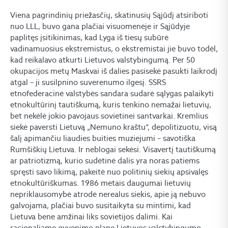
Viena pagrindinių priežasčių, skatinusių Sąjūdį atsiriboti
nuo LLL, buvo gana plačiai visuomenėje ir Sąjūdyje
paplitęs įsitikinimas, kad Lyga iš tiesų subūrė
vadinamuosius ekstremistus, o ekstremistai jie buvo todėl,
kad reikalavo atkurti Lietuvos valstybingumą. Per 50
okupacijos metų Maskvai iš dalies pasisekė pasukti laikrodį
atgal – ji susilpnino suverenumo ilgesį. SSRS
etnofederacinė valstybės sandara sudarė sąlygas palaikyti
etnokultūrinį tautiškumą, kuris tenkino nemažai lietuvių,
bet nekėlė jokio pavojaus sovietinei santvarkai. Kremlius
siekė paversti Lietuvą „Nemuno kraštu“, depolitizuotu, visą
šalį apimančiu liaudies buities muziejumi – savotiška
Rumšiškių Lietuva. Ir neblogai sekėsi. Visavertį tautiškumą
ar patriotizmą, kurio sudėtinė dalis yra noras patiems
spręsti savo likimą, pakeitė nuo politinių siekių apsivalęs
etnokultūriškumas. 1986 metais daugumai lietuvių
nepriklausomybė atrodė nerealus siekis, apie ją nebuvo
galvojama, plačiai buvo susitaikyta su mintimi, kad
Lietuva bene amžinai liks sovietijos dalimi. Kai
racionaliame gyvenimo plane Lietuvos valstybingumo