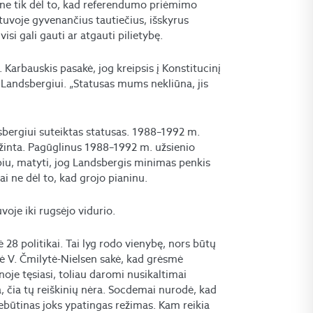
et ne tik dėl to, kad referendumo priėmimo
ietuvoje gyvenančius tautiečius, išskyrus
isi gali gauti ar atgauti pilietybę.
. Karbauskis pasakė, jog kreipsis į Konstitucinį
 Landsbergiui. „Statusas mums nekliūna, jis
dsbergiui suteiktas statusas. 1988–1992 m.
pažinta. Pagūglinus 1988–1992 m. užsienio
rpiu, matyti, jog Landsbergis minimas penkis
ai ne dėl to, kad grojo pianinu.
voje iki rugsėjo vidurio.
 28 politikai. Tai lyg rodo vienybę, nors būtų
ė V. Čmilytė-Nielsen sakė, kad grėsmė
oje tęsiasi, toliau daromi nusikaltimai
, čia tų reiškinių nėra. Socdemai nurodė, kad
 nebūtinas joks ypatingas režimas. Kam reikia