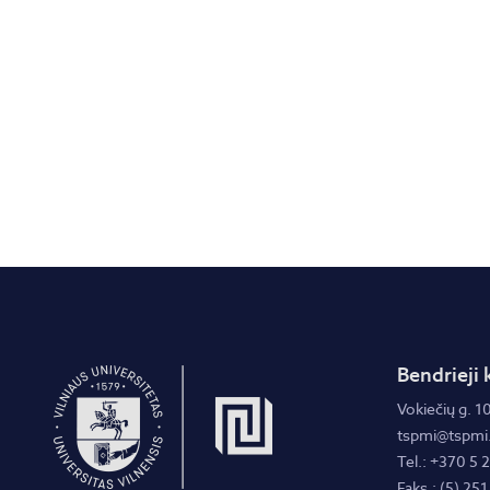
Bendrieji 
Vokiečių g. 10
tspmi@tspmi.
Tel.: +370 5 
Faks.: (5) 251