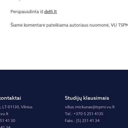
Perspausdinta iš
delfi.lt
Šiame komentare pateikiama autoriaus nuomonė, VU TSPMI 
kontaktai
Studijų klausimais
, LT-01130, Vilnius
vilius.mickunas@tspmi.vu.lt
vu.lt
Tel.: +370 5 251 4135
251 41 30
Faks.: (5) 251 41 34
 41 34