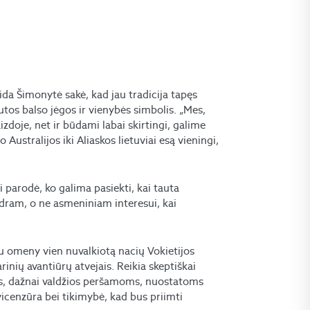
da Šimonytė sakė, kad jau tradicija tapęs
tos balso jėgos ir vienybės simbolis. „Mes,
doje, net ir būdami labai skirtingi, galime
o Australijos iki Aliaskos lietuviai esą vieningi,
 parodė, ko galima pasiekti, kai tauta
endram, o ne asmeniniam interesui, kai
iu omeny vien nuvalkiotą nacių Vokietijos
arinių avantiūrų atvejais. Reikia skeptiškai
oms, dažnai valdžios peršamoms, nuostatoms
avicenzūra bei tikimybė, kad bus priimti