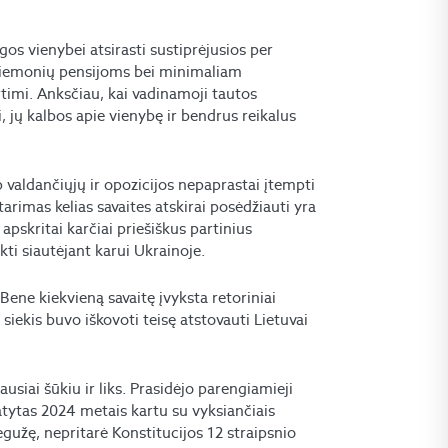
ąlygos vienybei atsirasti sustiprėjusios per
 priemonių pensijoms bei minimaliam
irtimi. Anksčiau, kai vadinamoji tautos
, jų kalbos apie vienybę ir bendrus reikalus
valdančiųjų ir opozicijos nepaprastai įtempti
rimas kelias savaites atskirai posėdžiauti yra
apskritai karčiai priešiškus partinius
lkti siautėjant karui Ukrainoje.
Bene kiekvieną savaitę įvyksta retoriniai
siekis buvo iškovoti teisę atstovauti Lietuvai
ausiai šūkiu ir liks. Prasidėjo parengiamieji
atytas 2024 metais kartu su vyksiančiais
užę, nepritarė Konstitucijos 12 straipsnio