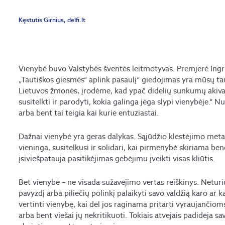
Kęstutis Girnius, delfi.lt
Vienybė buvo Valstybės šventės leitmotyvas. Premjerė Ingri
„Tautiškos giesmės“ aplink pasaulį“ giedojimas yra mūsų tau
Lietuvos žmonės, įrodėme, kad ypač didelių sunkumų akivaiz
susitelkti ir parodyti, kokia galinga jėga slypi vienybėje.“ Nu
arba bent tai teigia kai kurie entuziastai.
Dažnai vienybė yra geras dalykas. Sąjūdžio klestėjimo metai
vieninga, susitelkusi ir solidari, kai pirmenybė skiriama b
įsiviešpatauja pasitikėjimas gebėjimu įveikti visas kliūtis.
Bet vienybė – ne visada sužavėjimo vertas reiškinys. Netur
pavyzdį arba piliečių polinkį palaikyti savo valdžią karo ar k
vertinti vienybę, kai dėl jos raginama pritarti vyraujanči
arba bent viešai jų nekritikuoti. Tokiais atvejais padidėja s