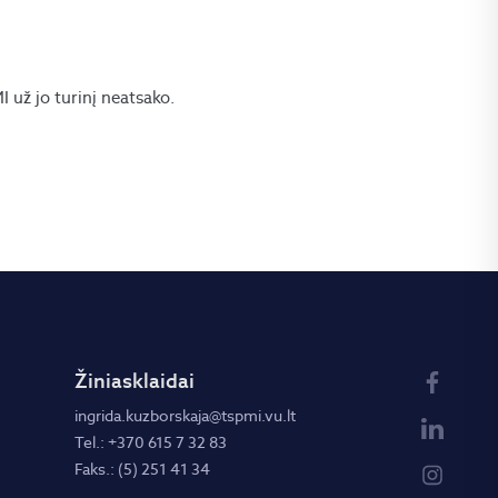
už jo turinį neatsako.
Žiniasklaidai
ingrida.kuzborskaja@tspmi.vu.lt
Tel.: +370 615 7 32 83
Faks.: (5) 251 41 34