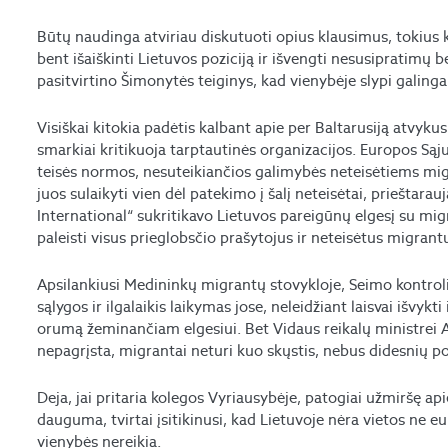
Būtų naudinga atviriau diskutuoti opius klausimus, tokius ka
bent išaiškinti Lietuvos poziciją ir išvengti nesusipratimų b
pasitvirtino Šimonytės teiginys, kad vienybėje slypi galinga
Visiškai kitokia padėtis kalbant apie per Baltarusiją atvyku
smarkiai kritikuoja tarptautinės organizacijos. Europos 
teisės normos, nesuteikiančios galimybės neteisėtiems migr
juos sulaikyti vien dėl patekimo į šalį neteisėtai, priešta
International“ sukritikavo Lietuvos pareigūnų elgesį su migr
paleisti visus prieglobsčio prašytojus ir neteisėtus migrant
Apsilankiusi Medininkų migrantų stovykloje, Seimo kontrol
sąlygos ir ilgalaikis laikymas jose, neleidžiant laisvai išvykt
orumą žeminančiam elgesiui. Bet Vidaus reikalų ministrei A. 
nepagrįsta, migrantai neturi kuo skųstis, nebus didesnių p
Deja, jai pritaria kolegos Vyriausybėje, patogiai užmiršę apie
dauguma, tvirtai įsitikinusi, kad Lietuvoje nėra vietos ne e
vienybės nereikia.