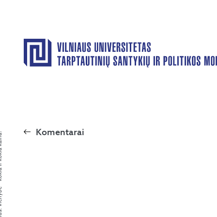
Komentarai
kokia ir kokia kaina?