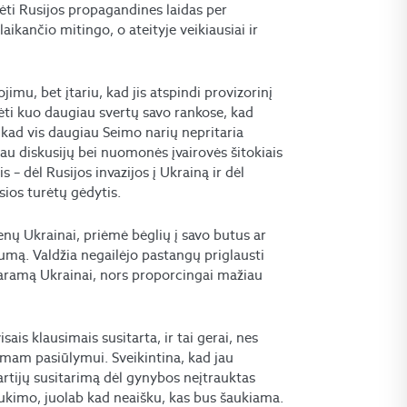
ūrėti Rusijos propagandines laidas per
aikančio mitingo, o ateityje veikiausiai ir
jimu, bet įtariu, kad jis atspindi provizorinį
ėti kuo daugiau svertų savo rankose, kad
 kad vis daugiau Seimo narių nepritaria
 diskusijų bei nuomonės įvairovės šitokiais
 – dėl Rusijos invazijos į Ukrainą ir dėl
sios turėtų gėdytis.
enų Ukrainai, priėmė bėglių į savo butus ar
kumą. Valdžia negailėjo pastangų priglausti
ę paramą Ukrainai, nors proporcingai mažiau
sais klausimais susitarta, ir tai gerai, nes
pirmam pasiūlymui. Sveikintina, kad jau
partijų susitarimą dėl gynybos neįtrauktas
šaukimo, juolab kad neaišku, kas bus šaukiama.