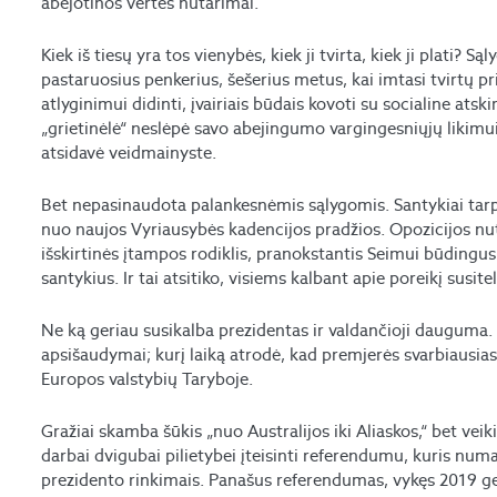
abejotinos vertės nutarimai.
Kiek iš tiesų yra tos vienybės, kiek ji tvirta, kiek ji plati? S
pastaruosius penkerius, šešerius metus, kai imtasi tvirtų
atlyginimui didinti, įvairiais būdais kovoti su socialine atsk
„grietinėlė“ neslėpė savo abejingumo vargingesniųjų likimui
atsidavė veidmainyste.
Bet nepasinaudota palankesnėmis sąlygomis. Santykiai tarp 
nuo naujos Vyriausybės kadencijos pradžios. Opozicijos nuta
išskirtinės įtampos rodiklis, pranokstantis Seimui būdingus 
santykius. Ir tai atsitiko, visiems kalbant apie poreikį susite
Ne ką geriau susikalba prezidentas ir valdančioji dauguma. 
apsišaudymai; kurį laiką atrodė, kad premjerės svarbiausias 
Europos valstybių Taryboje.
Gražiai skamba šūkis „nuo Australijos iki Aliaskos,“ bet veiki
darbai dvigubai pilietybei įteisinti referendumu, kuris num
prezidento rinkimais. Panašus referendumas, vykęs 2019 geg