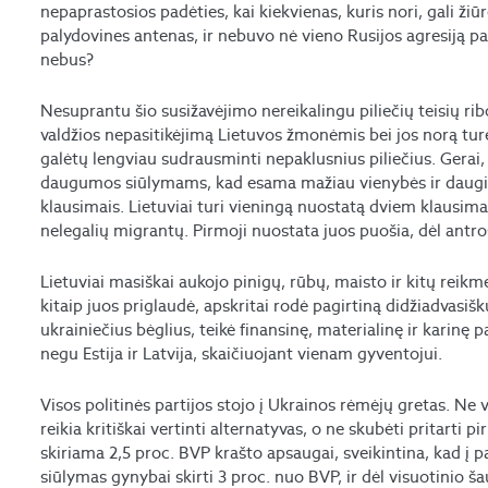
nepaprastosios padėties, kai kiekvienas, kuris nori, gali ži
palydovines antenas, ir nebuvo nė vieno Rusijos agresiją pal
nebus?
Nesuprantu šio susižavėjimo nereikalingu piliečių teisių ribo
valdžios nepasitikėjimą Lietuvos žmonėmis bei jos norą tur
galėtų lengviau sudrausminti nepaklusnius piliečius. Gerai,
daugumos siūlymams, kad esama mažiau vienybės ir daugiau
klausimais. Lietuviai turi vieningą nuostatą dviem klausimais
nelegalių migrantų. Pirmoji nuostata juos puošia, dėl antro
Lietuviai masiškai aukojo pinigų, rūbų, maisto ir kitų reikm
kitaip juos priglaudė, apskritai rodė pagirtiną didžiadvasiš
ukrainiečius bėglius, teikė finansinę, materialinę ir karin
negu Estija ir Latvija, skaičiuojant vienam gyventojui.
Visos politinės partijos stojo į Ukrainos rėmėjų gretas. Ne vi
reikia kritiškai vertinti alternatyvas, o ne skubėti pritarti 
skiriama 2,5 proc. BVP krašto apsaugai, sveikintina, kad į 
siūlymas gynybai skirti 3 proc. nuo BVP, ir dėl visuotinio 