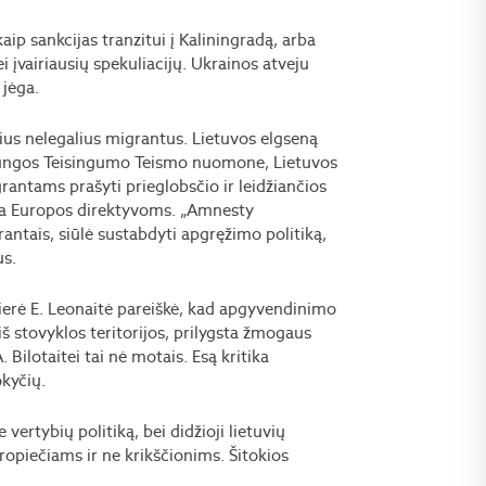
ip sankcijas tranzitui į Kaliningradą, arba
ei įvairiausių spekuliacijų. Ukrainos atveju
 jėga.
sius nelegalius migrantus. Lietuvos elgseną
Sąjungos Teisingumo Teismo nuomone, Lietuvos
antams prašyti prieglobsčio ir leidžiančios
rauja Europos direktyvoms. „Amnesty
antais, siūlė sustabdyti apgręžimo politiką,
us.
ierė E. Leonaitė pareiškė, kad apgyvendinimo
i iš stovyklos teritorijos, prilygsta žmogaus
Bilotaitei tai nė motais. Esą kritika
okyčių.
 vertybių politiką, bei didžioji lietuvių
uropiečiams ir ne krikščionims. Šitokios