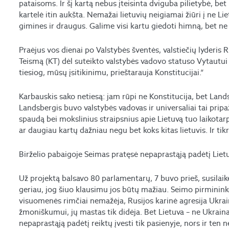
pataisoms. Ir šį kartą nebus įteisinta dviguba pilietybė, b
kartelė itin aukšta. Nemažai lietuvių neigiamai žiūri į ne L
gimines ir draugus. Galime visi kartu giedoti himną, bet ne v
Praėjus vos dienai po Valstybės šventės, valstiečių lyderis R
Teismą (KT) dėl suteikto valstybės vadovo statuso Vytautui
tiesiog, mūsų įsitikinimu, prieštarauja Konstitucijai.“
Karbauskis sako netiesą: jam rūpi ne Konstitucija, bet Lan
Landsbergis buvo valstybės vadovas ir universaliai tai pri
spaudą bei mokslinius straipsnius apie Lietuvą tuo laikota
ar daugiau kartų dažniau negu bet koks kitas lietuvis. Ir tikr
Birželio pabaigoje Seimas pratęsė nepaprastąją padėtį Lietu
Už projektą balsavo 80 parlamentarų, 7 buvo prieš, susilaikė
geriau, jog šiuo klausimu jos būtų mažiau. Seimo pirminink
visuomenės rimčiai nemažėja, Rusijos karinė agresija Ukrain
žmoniškumui, jų mastas tik didėja. Bet Lietuva – ne Ukraina
nepaprastąją padėtį reiktų įvesti tik pasienyje, nors ir ten