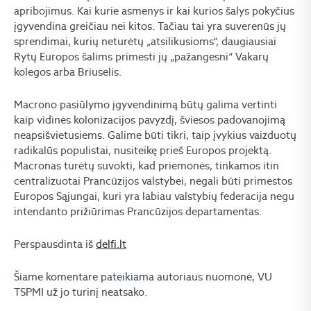
apribojimus. Kai kurie asmenys ir kai kurios šalys pokyčius
įgyvendina greičiau nei kitos. Tačiau tai yra suverenūs jų
sprendimai, kurių neturėtų „atsilikusioms“, daugiausiai
Rytų Europos šalims primesti jų „pažangesni“ Vakarų
kolegos arba Briuselis.
Macrono pasiūlymo įgyvendinimą būtų galima vertinti
kaip vidinės kolonizacijos pavyzdį, šviesos padovanojimą
neapsišvietusiems. Galime būti tikri, taip įvykius vaizduotų
radikalūs populistai, nusiteikę prieš Europos projektą.
Macronas turėtų suvokti, kad priemonės, tinkamos itin
centralizuotai Prancūzijos valstybei, negali būti primestos
Europos Sąjungai, kuri yra labiau valstybių federacija negu
intendanto prižiūrimas Prancūzijos departamentas.
Perspausdinta iš
delfi.lt
Šiame komentare pateikiama autoriaus nuomonė, VU
TSPMI už jo turinį neatsako.