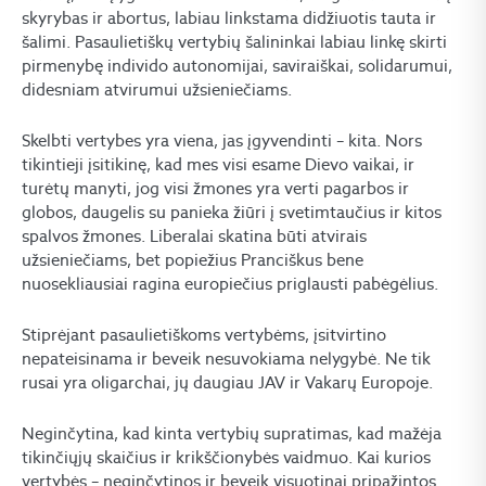
skyrybas ir abortus, labiau linkstama didžiuotis tauta ir
šalimi. Pasaulietiškų vertybių šalininkai labiau linkę skirti
pirmenybę individo autonomijai, saviraiškai, solidarumui,
didesniam atvirumui užsieniečiams.
Skelbti vertybes yra viena, jas įgyvendinti – kita. Nors
tikintieji įsitikinę, kad mes visi esame Dievo vaikai, ir
turėtų manyti, jog visi žmones yra verti pagarbos ir
globos, daugelis su panieka žiūri į svetimtaučius ir kitos
spalvos žmones. Liberalai skatina būti atvirais
užsieniečiams, bet popiežius Pranciškus bene
nuosekliausiai ragina europiečius priglausti pabėgėlius.
Stiprėjant pasaulietiškoms vertybėms, įsitvirtino
nepateisinama ir beveik nesuvokiama nelygybė. Ne tik
rusai yra oligarchai, jų daugiau JAV ir Vakarų Europoje.
Neginčytina, kad kinta vertybių supratimas, kad mažėja
tikinčiųjų skaičius ir krikščionybės vaidmuo. Kai kurios
vertybės – neginčytinos ir beveik visuotinai pripažintos.