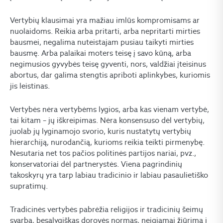
Vertybių klausimai yra mažiau imlūs kompromisams ar
nuolaidoms. Reikia arba pritarti, arba nepritarti mirties
bausmei, negalima nuteistajam pusiau taikyti mirties
bausmę. Arba palaikai moters teisę į savo kūną, arba
negimusios gyvybės teisę gyventi, nors, valdžiai įteisinus
abortus, dar galima stengtis apriboti aplinkybes, kuriomis
jis leistinas.
Vertybės nėra vertybėms lygios, arba kas vienam vertybė,
tai kitam – jų iškreipimas. Nėra konsensuso dėl vertybių,
juolab jų lyginamojo svorio, kuris nustatytų vertybių
hierarchiją, nurodančią, kurioms reikia teikti pirmenybę.
Nesutaria net tos pačios politinės partijos nariai, pvz.,
konservatoriai dėl partnerystės. Viena pagrindinių
takoskyrų yra tarp labiau tradicinio ir labiau pasaulietiško
supratimų.
Tradicinės vertybės pabrėžia religijos ir tradicinių šeimų
svarbą, besąlygiškas dorovės normas, neigiamai žiūrima į