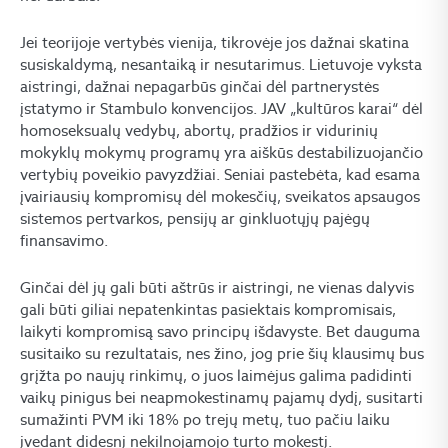
Jei teorijoje vertybės vienija, tikrovėje jos dažnai skatina
susiskaldymą, nesantaiką ir nesutarimus. Lietuvoje vyksta
aistringi, dažnai nepagarbūs ginčai dėl partnerystės
įstatymo ir Stambulo konvencijos. JAV „kultūros karai“ dėl
homoseksualų vedybų, abortų, pradžios ir vidurinių
mokyklų mokymų programų yra aiškūs destabilizuojančio
vertybių poveikio pavyzdžiai. Seniai pastebėta, kad esama
įvairiausių kompromisų dėl mokesčių, sveikatos apsaugos
sistemos pertvarkos, pensijų ar ginkluotųjų pajėgų
finansavimo.
Ginčai dėl jų gali būti aštrūs ir aistringi, ne vienas dalyvis
gali būti giliai nepatenkintas pasiektais kompromisais,
laikyti kompromisą savo principų išdavyste. Bet dauguma
susitaiko su rezultatais, nes žino, jog prie šių klausimų bus
grįžta po naujų rinkimų, o juos laimėjus galima padidinti
vaikų pinigus bei neapmokestinamų pajamų dydį, susitarti
sumažinti PVM iki 18% po trejų metų, tuo pačiu laiku
įvedant didesnį nekilnojamojo turto mokestį.