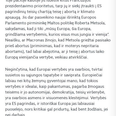
Toje pačioje kalboje jis išdėstė kitus Prancūzijos
prezidentavimo prioritetus, tarp jų ir siekį įtraukti į ES
pagrindinių teisių chartiją teisę į abortą ir klimato
apsaugą. Jis dar pasveikino naujai išrinktą Europos
Parlamento pirmininkę Maltos politikę Roberta Metsola,
sakydamas, kad ji tiki „mūsų Europa, šia Europa,
grindžiama vertybėmis, kurios visus mus jungia ir vienija“.
Neaišku, ar Macronas žinojo, kad Metsola griežtai pasisako
prieš abortus (priminimas, kad ir moterys nepritaria
abortams), tad labai abejotina, ar ji teisę į abortus laiko
Europą vienijančia vertybe, veikiau atvirkščiai.
Neginčytina, kad Europai vertybės yra svarbios, tvirtai
susietos su sąjungos tapatybe ir saviprata. Europiečiai
labiau nei kitų žemynų gyventojai mano, kad tokios
vertybės ir idealai, kaip pakantumas, pagarba žmogaus
teisėms ir jo autonomijai, demokratija, teisių viršenybė,
yra svarbios asmens ir visuomenės klestėjimui. Vertybės
yra ES pagrindas, ir istoriškai Europa jas labiausiai
puoselėjo, nors kritikai gal pridurtų, kad bent žodžiais, jei
nei darbais.