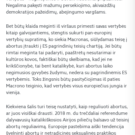
Negalima pakęsti mažumų persekiojimo, akivaizdžių
demokratijos pažeidimų, abejingumo vargšams.
Bet būtų klaida mėginti iš viršaus primesti savas vertybės
kitaip galvojantiems, stengtis sukurti pan-europinį
vertybių supratimą, ko siekia Macronas, siūlydamas teisę į
abortus įtraukti į ES pagrindinių teisių chartiją. Jei būtų
rimtai mėginta tai padaryti, paaštrėtų nesutarimai ir
kultūros kovos, faktiškai būtų skelbiama, kad jei ne
krikščionybė, tai bent katalikybė, kuri abortus laiko
negimusios gyvybės žudymu, nedera su pagrindinėmis ES
vertybėmis. Toks žingsnis būtų pasityčiojimas iš paties
Macrono teiginio, kad vertybės visus europiečius jungia ir
vienija.
Kiekviena šalis turi teisę nustatyti, kaip reguliuoti abortus,
ar juos visiškai drausti. 2018 m. du trečdaliai referendume
dalyvavusių katalikiškosios Airijos piliečių balsavo už teisinį
abortų reguliavimą. Europoje pastebima aiški tendencija
švelninti abortų ir netradicinės seksualinės praktikos