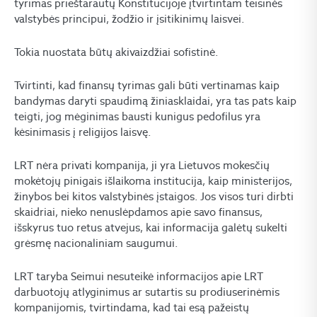
tyrimas prieštarautų Konstitucijoje įtvirtintam teisinės
valstybės principui, žodžio ir įsitikinimų laisvei.
Tokia nuostata būtų akivaizdžiai sofistinė.
Tvirtinti, kad finansų tyrimas gali būti vertinamas kaip
bandymas daryti spaudimą žiniasklaidai, yra tas pats kaip
teigti, jog mėginimas bausti kunigus pedofilus yra
kėsinimasis į religijos laisvę.
LRT nėra privati kompanija, ji yra Lietuvos mokesčių
mokėtojų pinigais išlaikoma institucija, kaip ministerijos,
žinybos bei kitos valstybinės įstaigos. Jos visos turi dirbti
skaidriai, nieko nenuslėpdamos apie savo finansus,
išskyrus tuo retus atvejus, kai informacija galėtų sukelti
grėsmę nacionaliniam saugumui.
LRT taryba Seimui nesuteikė informacijos apie LRT
darbuotojų atlyginimus ar sutartis su prodiuserinėmis
kompanijomis, tvirtindama, kad tai esą pažeistų