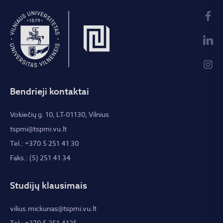
Bendrieji kontaktai
Vokiečių g. 10, LT-01130, Vilnius
tspmi@tspmi.vu.lt
Tel.: +370 5 251 41 30
Faks.: (5) 251 41 34
Studijų klausimais
vilius.mickunas@tspmi.vu.lt