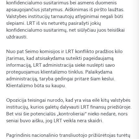
konfidencialumo susitarimus bei asmens duomenis
apsaugojančius įstatymus. Aiškinimas iš piršto laužtas.
Valstybės institucijų tarnautojų atlyginimai negali būti
slepiami. LRT iš vis neturėtų pasirašyti jokių
konfidencialumo susitarimų, net siūlyčiau juos teisiškai
uždrausti.
Nuo pat Seimo komisijos ir LRT konflikto pradžios kilo
įtarimas, kad atsisakydama suteikti pageidaujamą
informaciją, LRT administracija siekė nuslėpti savo
proteguojamus klientalizmo tinklus. Palaikydama
administraciją, taryba gėdingai pritarė šiam kėslui.
Klientalizmo būta su kaupu.
Opozicija teisingai nurodo, kad yra visa eilė kitų valstybės
institucijų, kurios galėtų dalyvauti LRT finansų priežiūroje.
Bet visi šie potencialūs „kontrolieriai“ nieko nedarė, nors
seniai buvo aišku, jog LRT veikla nėra skaidri.
Pagrindinis nacionalinio transliuotojo prižiūrėtojas turėtų