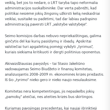
veiklą, bet jos to nedarė, o LRT taryba tapo neformalia
administracijos suokalbininke. Dar verta pabrėžti, kad
politikai nesiėmė jokių žingsnių užkirsti kelią neskaidriai
veiklai, susitaikė su padėtimi, tad dar labiau padrąsino
administraciją paversti LRT „valstybe valstybėje“.
Seimo komisijos darbas nebuvo nepriekaištingas, galima
ginčytis dėl kai kurių pasiūlymų ir išvadų. Apskritai
valstiečiai turi apgailėtiną pomėgį vykdyti „tyrimus“,
kuriais siekiama kritikuoti ir dergti politinius oponentus.
Akivaizdžiausias pavyzdys – tai Stasio Jakeliūno
vadovaujamas Seimo Biudžeto ir finansų komitetas,
analizuojantis 2008–2009 m. ekonominės krizės priežastis.
Iš šio „tyrimo“ nieko gero ir nieko naujo nesulauksime.
Komitetas nėra kompetentingas, jis nepaskelbs jokių
„pamokų“ ateičiai, nes ateities krizės bus skirtingos.
Kuriamas pavojingas precedentas, kai naujai išrinktieji