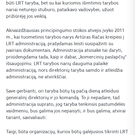
būti LRT taryba, bet su kai kuriomis išimtimis tarybos
nariai neturėjo stuburo, pataikavo vadovybei, užuot
prižiūrėję jos veiklą.
Akivaizdžiausias principingumo stokos atvejis įvyko 2011
m., kai tuometinis tarybos narys Artūras Račas kreipėsi į
LRT administraciją, prašydamas leisti susipažinti su
įvairiais dokumentais. Administracija atsisakė tai daryti,
prisidengdama tada, kaip ir dabar, „komercinių paslapčių“
išsaugojimu. LRT tarybos narių dauguma palaikė
administraciją, nors direktorių taryba samdo ir atleidžia
administraciją, ne atvirkščiai.
Save gerbianti, ori taryba būtų tą pačią dieną atleidusi
generalinį direktorių ir jo komandą. To ji nepadarė, tad
administracija suprato, jog taryba tenkinsis pastumdėlės
vaidmeniu, bus galima jos nepaisyti, ir bus galima, atvirai
tariant, savivaliauti.
Taigi, būta organizacijų, kurios būtų galėjusios tikrinti LRT