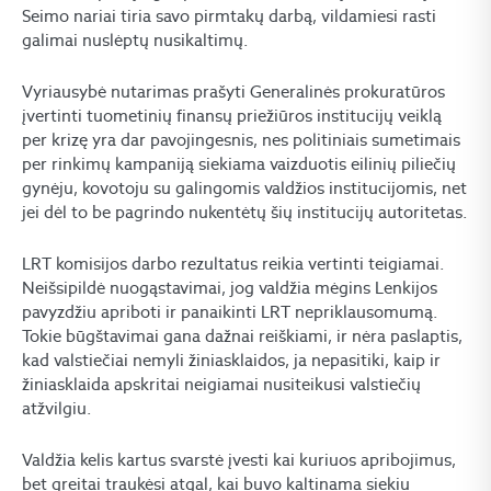
Seimo nariai tiria savo pirmtakų darbą, vildamiesi rasti
galimai nuslėptų nusikaltimų.
Vyriausybė nutarimas prašyti Generalinės prokuratūros
įvertinti tuometinių finansų priežiūros institucijų veiklą
per krizę yra dar pavojingesnis, nes politiniais sumetimais
per rinkimų kampaniją siekiama vaizduotis eilinių piliečių
gynėju, kovotoju su galingomis valdžios institucijomis, net
jei dėl to be pagrindo nukentėtų šių institucijų autoritetas.
LRT komisijos darbo rezultatus reikia vertinti teigiamai.
Neišsipildė nuogąstavimai, jog valdžia mėgins Lenkijos
pavyzdžiu apriboti ir panaikinti LRT nepriklausomumą.
Tokie būgštavimai gana dažnai reiškiami, ir nėra paslaptis,
kad valstiečiai nemyli žiniasklaidos, ja nepasitiki, kaip ir
žiniasklaida apskritai neigiamai nusiteikusi valstiečių
atžvilgiu.
Valdžia kelis kartus svarstė įvesti kai kuriuos apribojimus,
bet greitai traukėsi atgal, kai buvo kaltinama siekiu