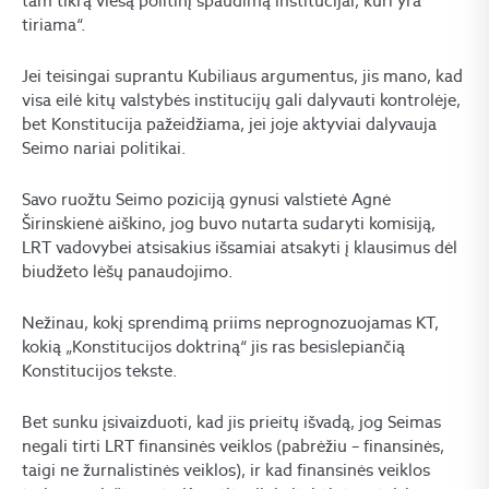
tam tikrą viešą politinį spaudimą institucijai, kuri yra
tiriama“.
Jei teisingai suprantu Kubiliaus argumentus, jis mano, kad
visa eilė kitų valstybės institucijų gali dalyvauti kontrolėje,
bet Konstitucija pažeidžiama, jei joje aktyviai dalyvauja
Seimo nariai politikai.
Savo ruožtu Seimo poziciją gynusi valstietė Agnė
Širinskienė aiškino, jog buvo nutarta sudaryti komisiją,
LRT vadovybei atsisakius išsamiai atsakyti į klausimus dėl
biudžeto lėšų panaudojimo.
Nežinau, kokį sprendimą priims neprognozuojamas KT,
kokią „Konstitucijos doktriną“ jis ras besislepiančią
Konstitucijos tekste.
Bet sunku įsivaizduoti, kad jis prieitų išvadą, jog Seimas
negali tirti LRT finansinės veiklos (pabrėžiu – finansinės,
taigi ne žurnalistinės veiklos), ir kad finansinės veiklos