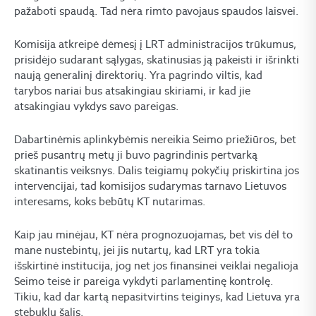
pažaboti spaudą. Tad nėra rimto pavojaus spaudos laisvei.
Komisija atkreipė dėmesį į LRT administracijos trūkumus,
prisidėjo sudarant sąlygas, skatinusias ją pakeisti ir išrinkti
naują generalinį direktorių. Yra pagrindo viltis, kad
tarybos nariai bus atsakingiau skiriami, ir kad jie
atsakingiau vykdys savo pareigas.
Dabartinėmis aplinkybėmis nereikia Seimo priežiūros, bet
prieš pusantrų metų ji buvo pagrindinis pertvarką
skatinantis veiksnys. Dalis teigiamų pokyčių priskirtina jos
intervencijai, tad komisijos sudarymas tarnavo Lietuvos
interesams, koks bebūtų KT nutarimas.
Kaip jau minėjau, KT nėra prognozuojamas, bet vis dėl to
mane nustebintų, jei jis nutartų, kad LRT yra tokia
išskirtinė institucija, jog net jos finansinei veiklai negalioja
Seimo teisė ir pareiga vykdyti parlamentinę kontrolę.
Tikiu, kad dar kartą nepasitvirtins teiginys, kad Lietuva yra
stebuklų šalis.