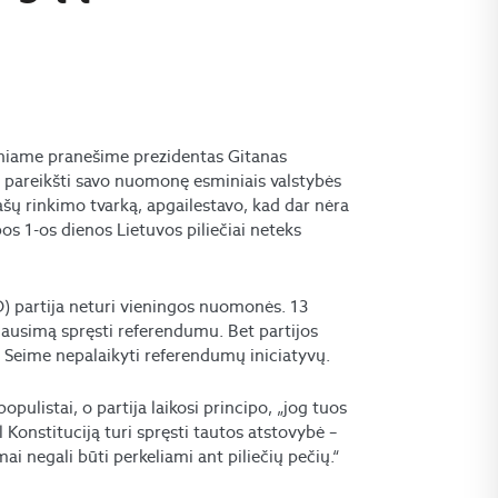
iniame pranešime prezidentas Gitanas
s pareikšti savo nuomonę esminiais valstybės
šų rinkimo tvarką, apgailestavo, kad dar nėra
s 1-os dienos Lietuvos piliečiai neteks
) partija neturi vieningos nuomonės. 13
klausimą spręsti referendumu. Bet partijos
us Seime nepalaikyti referendumų iniciatyvų.
pulistai, o partija laikosi principo, „jog tuos
Konstituciją turi spręsti tautos atstovybė –
mai negali būti perkeliami ant piliečių pečių.“