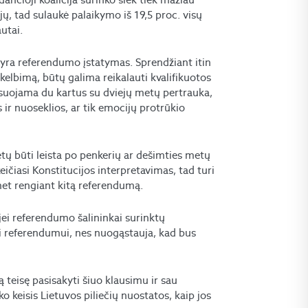
ų, tad sulaukė palaikymo iš 19,5 proc. visų
autai.
yra referendumo įstatymas. Sprendžiant itin
kelbimą, būtų galima reikalauti kvalifikuotos
suojama du kartus su dviejų metų pertrauka,
 ir nuoseklios, ar tik emocijų protrūkio
tų būti leista po penkerių ar dešimties metų
keičiasi Konstitucijos interpretavimas, tad turi
net rengiant kitą referendumą.
ei referendumo šalininkai surinktų
si referendumui, nes nuogąstauja, kad bus
ą teisę pasisakyti šiuo klausimu ir sau
aiko keisis Lietuvos piliečių nuostatos, kaip jos