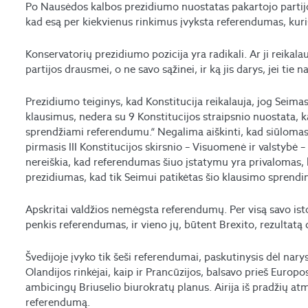
Po Nausėdos kalbos prezidiumo nuostatas pakartojo partij
kad esą per kiekvienus rinkimus įvyksta referendumas, kuri
Konservatorių prezidiumo pozicija yra radikali. Ar ji reikala
partijos drausmei, o ne savo sąžinei, ir ką jis darys, jei tie 
Prezidiumo teiginys, kad Konstitucija reikalauja, jog Seimas
klausimus, nedera su 9 Konstitucijos straipsnio nuostata, k
sprendžiami referendumu.“ Negalima aiškinti, kad siūloma
pirmasis III Konstitucijos skirsnio – Visuomenė ir valstybė – 
nereiškia, kad referendumas šiuo įstatymu yra privalomas, b
prezidiumas, kad tik Seimui patikėtas šio klausimo sprendi
Apskritai valdžios nemėgsta referendumų. Per visą savo ist
penkis referendumas, ir vieno jų, būtent Brexito, rezultatą 
Švedijoje įvyko tik šeši referendumai, paskutinysis dėl narys
Olandijos rinkėjai, kaip ir Prancūzijos, balsavo prieš Europo
ambicingų Briuselio biurokratų planus. Airija iš pradžių atm
referendumą.