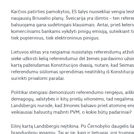
Karčios patirties pamokytos, ES šalys nuosekliai vengia lei
naujausių Briuselio planų. Šveicarija yra išimtis – ten refer
balsuojama gana sudėtingais klausimais. Antai, prieš kele
komerciniams bankams vykdyti pinigų emisiją, suteikiant tik
tiek popierinius, tiek elektroninius pinigus.
Lietuvos elitas yra neigiamai nusistatęs referendumų atžvi
siekė užkirsti kelią referendumui dėl žemės pardavimo užsien
kartą pažeisdamas Konstitucijos dvasią, nutarė, kad Seimas
referendumu siūlomas sprendimas neatitiktų iš Konstitucijos
surinkti privalomi parašai.
Politikai stengiasi demonizuoti referendumo rengėjus, aišk
demagogų, valstybės ir kitų priešų vilionėms, tad negalima l
Landsbergis nurodė, kad žmonės balsavo prieš atominę ener
veikiausiai balsuotų mažinti PVM, o kokie būtų padariniai?
Eilinį kartą Landsbergis neįtikina. Po Černobylio daugelis šal
branduolinių jėgainių. Tai ar jie, kaip ir lietuviai, irgi trump