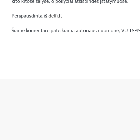
kito kitose šalyse, o pokyčiai atsispindės įstatymuose.
Perspausdinta iš
delfi.lt
Šiame komentare pateikiama autoriaus nuomonė, VU TSPMI 