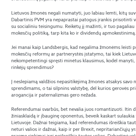
Lietuvos žmonės negali numatyti, juo labiau lemti, kitų suver
Dabartinis PVM yra nepaprastai patogus įrankis prisotinti v
su socialiniu teisingumu. Reikėtų jį mažinti, ir tuo pagaliau 
mokesčių politiką, tarp kita ko ir dividendų apmokestinimą
Jei manai kaip Landsbergis, kad negalima žmonėms leisti p
mokesčių reformų ar partnerystės įstatymo, tai kiek Lietuvo
nekompetentingi spręsti minėtus klausimus, kodėl manyti, ka
rinkėjų sprendimus?
Į neslepiamą valdžios nepasitikėjimą žmonės atsakys savo n
sprendimams, o tai silpnins valstybę, dėl kurios gerovės p
arogancija ir paternalizmas gero nežada.
Referendumai svarbūs, bet nevalia juos romantizuoti. Itin daž
žiniasklaidą ir įbauginę oponentus, beveik kaskart sulaukia
Lietuvoje. Dažnai teigiama, kad referendumas išreiškia tauto
neturi valios ir dažnai, kaip ir per Brexit, nepritariančiųjų y
prasme rinkimai irgi neišreiškia tautos valios. Dabartinė val