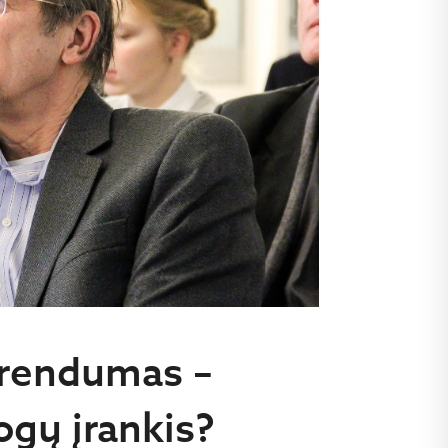
erendumas –
ogų įrankis?