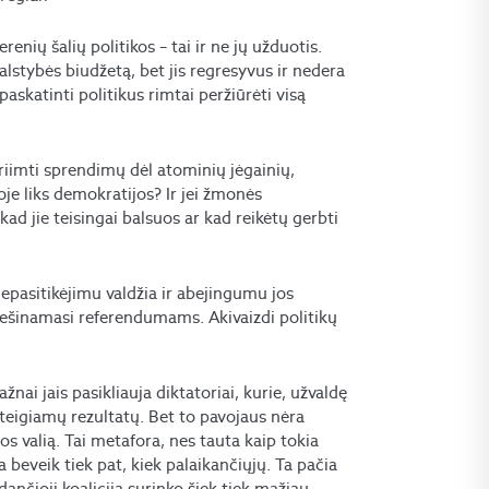
enių šalių politikos – tai ir ne jų užduotis.
alstybės biudžetą, bet jis regresyvus ir nedera
paskatinti politikus rimtai peržiūrėti visą
.
riimti sprendimų dėl atominių jėgainių,
je liks demokratijos? Ir jei žmonės
d jie teisingai balsuos ar kad reikėtų gerbti
epasitikėjimu valdžia ir abejingumu jos
riešinamasi referendumams. Akivaizdi politikų
nai jais pasikliauja diktatoriai, kurie, užvaldę
 teigiamų rezultatų. Bet to pavojaus nėra
s valią. Tai metafora, nes tauta kaip tokia
ra beveik tiek pat, kiek palaikančiųjų. Ta pačia
dančioji koalicija surinko šiek tiek mažiau