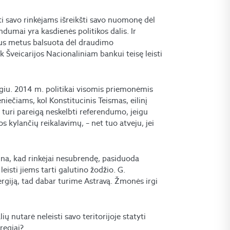
sti savo rinkėjams išreikšti savo nuomonę dėl
endumai yra kasdienės politikos dalis. Ir
rius metus balsuota dėl draudimo
 Šveicarijos Nacionaliniam bankui teisę leisti
lgiu. 2014 m. politikai visomis priemonėmis
iečiams, kol Konstitucinis Teismas, eilinį
 turi pareigą neskelbti referendumo, jeigu
 kylančių reikalavimų, – net tuo atveju, jei
ina, kad rinkėjai nesubrendę, pasiduoda
eisti jiems tarti galutino žodžio. G.
giją, tad dabar turime Astravą. Žmonės irgi
ių nutarė neleisti savo teritorijoje statyti
aregiai?