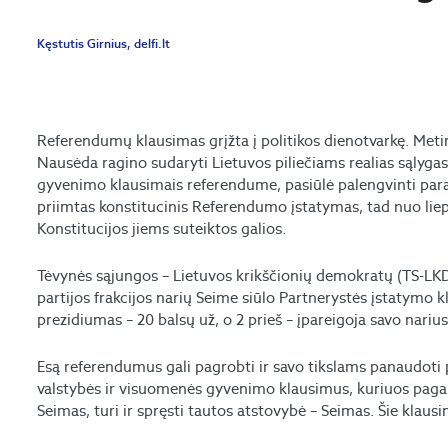
Kęstutis Girnius, delfi.lt
Referendumų klausimas grįžta į politikos dienotvarkę. Met
Nausėda ragino sudaryti Lietuvos piliečiams realias sąlyga
gyvenimo klausimais referendume, pasiūlė palengvinti para
priimtas konstitucinis Referendumo įstatymas, tad nuo liepo
Konstitucijos jiems suteiktos galios.
Tėvynės sąjungos – Lietuvos krikščionių demokratų (TS-LKD
partijos frakcijos narių Seime siūlo Partnerystės įstatymo 
prezidiumas – 20 balsų už, o 2 prieš – įpareigoja savo nari
Esą referendumus gali pagrobti ir savo tikslams panaudoti po
valstybės ir visuomenės gyvenimo klausimus, kuriuos pagal 
Seimas, turi ir spręsti tautos atstovybė – Seimas. Šie klausi