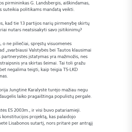
os pirmininkas G. Landsbergis, aiškindamas,
s suteikia politikams mandatą veikti.
us, kad tie 13 partijos narių pirmenybę skirtų
nariai nutars neatsisakyti savo įsitikinimų?
, o ne piliečiai, spręstų visuomenės
ad „svarbiausi Valstybės bei Tautos klausimai
s partnerystės įstatymas yra mažmožis, nes
straipsnis yra skirtas šeimai. Tai toli gražu
et negalima teigti, kaip teigia TS-LKD
mas.
orija Jungtinė Karalystė turėjo mažiau negu
daugelis laiko pragaištinga populistų pergale.
tės ES 2003m., ir visi buvo patariamieji.
s konstitucijos projektą, kas palaidojo
etė Lisabonos sutartį, nors pritarė per antrąjį