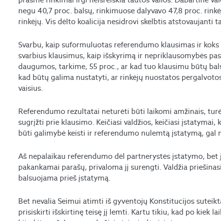
negu 40,7 proc. balsų, rinkimuose dalyvavo 47,8 proc. rinkėj
rinkėjų. Vis dėlto koalicija nesidrovi skelbtis atstovaujanti t
Svarbu, kaip suformuluotas referendumo klausimas ir koks 
svarbius klausimus, kaip išskyrimą ir nepriklausomybės pas
daugumos, tarkime, 55 proc., ar kad tuo klausimu būtų bal
kad būtų galima nustatyti, ar rinkėjų nuostatos pergalvotos
vaisius.
Referendumo rezultatai neturėti būti laikomi amžinais, turė
sugrįžti prie klausimo. Keičiasi valdžios, keičiasi įstatymai, 
būti galimybė keisti ir referendumo nulemtą įstatymą, gal 
Aš nepalaikau referendumo dėl partnerystės įstatymo, bet j
pakankamai parašų, privaloma jį surengti. Valdžia priešina
balsuojama prieš įstatymą.
Bet nevalia Seimui atimti iš gyventojų Konstitucijos suteikt
prisiskirti išskirtinę teisę jį lemti. Kartu tikiu, kad po kiek l