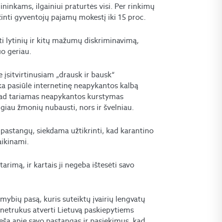
ininkams, ilgainiui praturtės visi. Per rinkimų
žinti gyventojų pajamų mokestį iki 15 proc.
inti lytinių ir kitų mažumų diskriminavimą,
o geriau.
e įsitvirtinusiam „drausk ir bausk“
ka pasiūlė internetinę neapykantos kalbą
 kad tariamas neapykantos kurstymas
iau žmonių nubausti, nors ir švelniau.
li pastangų, siekdama užtikrinti, kad karantino
aikinami.
rimą, ir kartais ji negeba ištesėti savo
imybių pasą, kuris suteiktų įvairių lengvatų
 netrukus atverti Lietuvą paskiepytiems
aneša apie savo pastangas ir pasiekimus, kad