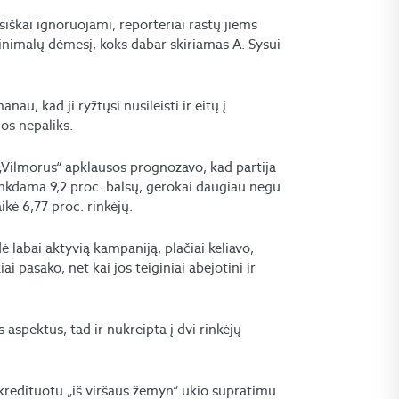
iškai ignoruojami, reporteriai rastų jiems
inimalų dėmesį, koks dabar skiriamas A. Sysui
nau, kad ji ryžtųsi nusileisti ir eitų į
jos nepaliks.
os „Vilmorus“ apklausos prognozavo, kad partija
rinkdama 9,2 proc. balsų, gerokai daugiau negu
ikė 6,77 proc. rinkėjų.
ė labai aktyvią kampaniją, plačiai keliavo,
kiai pasako, net kai jos teiginiai abejotini ir
s aspektus, tad ir nukreipta į dvi rinkėjų
diskredituotu „iš viršaus žemyn“ ūkio supratimu