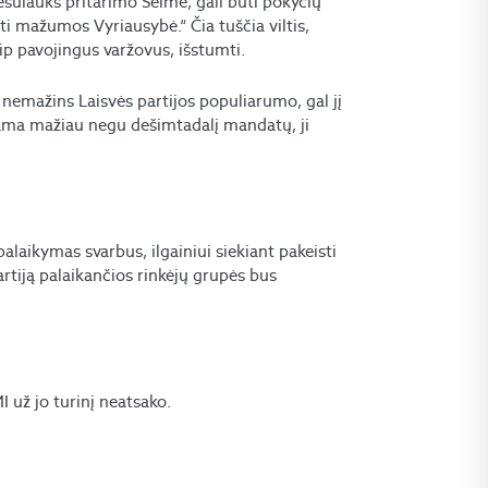
nesulauks pritarimo Seime, gali būti pokyčių
būti mažumos Vyriausybė.“ Čia tuščia viltis,
kaip pavojingus varžovus, išstumti.
 nemažins Laisvės partijos populiarumo, gal jį
ėdama mažiau negu dešimtadalį mandatų, ji
palaikymas svarbus, ilgainiui siekiant pakeisti
tiją palaikančios rinkėjų grupės bus
už jo turinį neatsako.