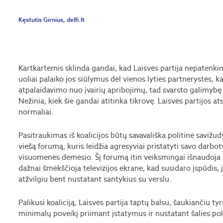
Kęstutis Girnius, delfi.lt
Kartkartėmis sklinda gandai, kad Laisvės partija nepatenkin
uoliai palaiko jos siūlymus dėl vienos lyties partnerystės,
atpalaidavimo nuo įvairių apribojimų, tad svarsto galimybę p
Nežinia, kiek šie gandai atitinka tikrovę. Laisvės partijos 
normaliai.
Pasitraukimas iš koalicijos būtų savavališka politinė savižud
viešą forumą, kuris leidžia agresyviai pristatyti savo darbotv
visuomenės dėmesio. Šį forumą itin veiksmingai išnaudoja p
dažnai šmėkščioja televizijos ekrane, kad susidaro įspūdis, j
atžvilgiu bent nustatant santykius su verslu.
Palikusi koaliciją, Laisvės partija taptų balsu, šaukiančiu ty
minimalų poveikį priimant įstatymus ir nustatant šalies polit