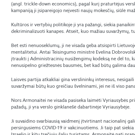
(angl. trickle-down economics), pagal kurį praturtėjus versl
kampaniją ji įsipareigojo neįvesti naujų mokesčių, siūlė ma
Kultūros ir vertybių politikoje ji yra pažangi, siekia panaik
dekriminalizuoti kanapes. Atseit, kuo mažiau suvaržymų, tu
Bet esti nenuoseklumų, ji ne visada geba atsispirti Lietuvoj
mentalitetui. Antai Teisingumo ministrė Evelina Dobrovols
įtraukti į Administracinių nusižengimų kodeksą ne dėl to,
nenusipelno griežtesnės bausmės, bet kad būtų galima daug
Laisvės partija atkakliai gina verslininkų interesus, nesigai
suvaržymai būtų kuo greičiau švelninami, jei ne iš viso pan
Nors Armonaitei ne visada pasiseka laimėti Vyriausybės prita
pažadų, ji yra verslo ginklanešė dabartinėje Vyriausybėje.
Ji suvaidino svarbiausią vaidmenį įtvirtinant nacionalinį gal
persirgusiems COVID-19 ir vakcinuotiems. Ji taip pat siekia
Izraelio ir kitų trečiųjų šalių turistams. Armonaitė pati pr