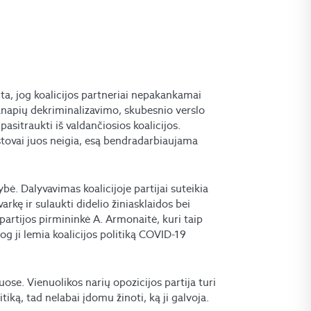
ta, jog koalicijos partneriai nepakankamai
 kanapių dekriminalizavimo, skubesnio verslo
asitraukti iš valdančiosios koalicijos.
atstovai juos neigia, esą bendradarbiaujama
ybė. Dalyvavimas koalicijoje partijai suteikia
arkę ir sulaukti didelio žiniasklaidos bei
artijos pirmininkė A. Armonaitė, kuri taip
og ji lemia koalicijos politiką COVID-19
ruose. Vienuolikos narių opozicijos partija turi
iką, tad nelabai įdomu žinoti, ką ji galvoja.