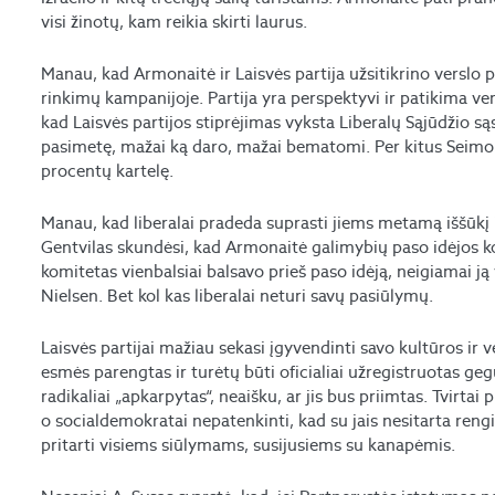
visi žinotų, kam reikia skirti laurus.
Manau, kad Armonaitė ir Laisvės partija užsitikrino verslo 
rinkimų kampanijoje. Partija yra perspektyvi ir patikima ve
kad Laisvės partijos stiprėjimas vyksta Liberalų Sąjūdžio są
pasimetę, mažai ką daro, mažai bematomi. Per kitus Seimo r
procentų kartelę.
Manau, kad liberalai pradeda suprasti jiems metamą iššūkį i
Gentvilas skundėsi, kad Armonaitė galimybių paso idėjos koa
komitetas vienbalsiai balsavo prieš paso idėją, neigiamai ją
Nielsen. Bet kol kas liberalai neturi savų pasiūlymų.
Laisvės partijai mažiau sekasi įgyvendinti savo kultūros ir v
esmės parengtas ir turėtų būti oficialiai užregistruotas gegu
radikaliai „apkarpytas“, neaišku, ar jis bus priimtas. Tvirtai 
o socialdemokratai nepatenkinti, kad su jais nesitarta reng
pritarti visiems siūlymams, susijusiems su kanapėmis.