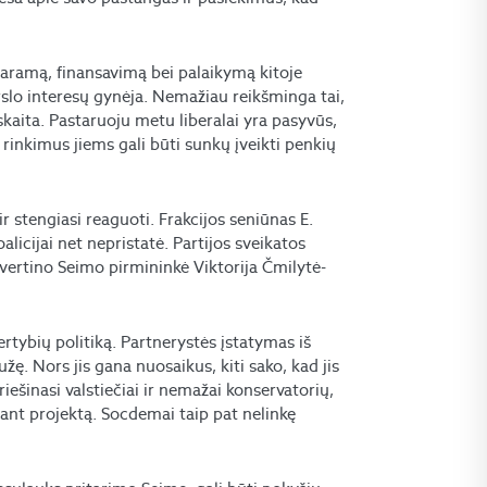
paramą, finansavimą bei palaikymą kitoje
rslo interesų gynėja. Nemažiau reikšminga tai,
skaita. Pastaruoju metu liberalai yra pasyvūs,
inkimus jiems gali būti sunkų įveikti penkių
r stengiasi reaguoti. Frakcijos seniūnas E.
licijai net nepristatė. Partijos sveikatos
 vertino Seimo pirmininkė Viktorija Čmilytė-
ertybių politiką. Partnerystės įstatymas iš
žę. Nors jis gana nuosaikus, kiti sako, kad jis
priešinasi valstiečiai ir nemažai konservatorių,
iant projektą. Socdemai taip pat nelinkę