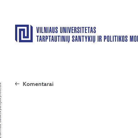
Komentarai
 partijos proveržis