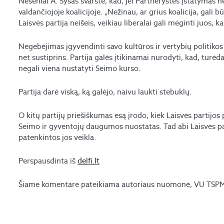
Neseniai A. Sysas svarstė, kad, jei Partnerystės įstatymas 
valdančiojoje koalicijoje. „Nežinau, ar grius koalicija, gali 
Laisvės partija neišeis, veikiau liberalai gali mėginti juos, 
Negebėjimas įgyvendinti savo kultūros ir vertybių politikos
net sustiprins. Partija galės įtikinamai nurodyti, kad, tur
negali viena nustatyti Seimo kurso.
Partija darė viską, ką galėjo, naivu laukti stebuklų.
O kitų partijų priešiškumas esą įrodo, kiek Laisvės partijos 
Seimo ir gyventojų daugumos nuostatas. Tad abi Laisvės par
patenkintos jos veikla.
Perspausdinta iš
delfi.lt
Šiame komentare pateikiama autoriaus nuomonė, VU TSPMI 