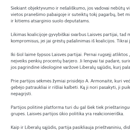
Siekiant objektyvumo ir nešališkumo, jos vadovai nebūtų vis
vietos pranešimo pabaigoje ir suteiktų tokį pagarbų, bet m
ir kitiems atsarginio suolo deputatams.
Likimas koalicijoje gyvybiškai svarbus Laisvės partijai, tad ma
kompromisus, jei jai grėstų pašalinimas iš koalicijos. Tikrai 
Iki šiol laimė šypsos Laisvės partijai. Pernai rugsėjį atlikt
neįveiks penkių procentų barjero. Ji lengvai tai padarė, su
jos pagrindinė ideologinė varžovė Liberalų sąjūdis, kurį pala
Prie partijos sėkmės žymiai prisidėjo A. Armonaitė, kuri ved
gebėjo patraukliai ir rišliai kalbėti. Ką ji nori pasakyti, ji pui
nepagrįsti.
Partijos politinė platforma turi du gal šiek tiek prieštaringu
grupes. Laisvės partijos ūkio politika yra reakcionieriška.
Kaip ir Liberalų sąjūdis, partija pasikliauja prieštvaniniu, 