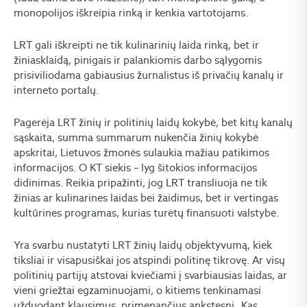
monopolijos iškreipia rinką ir kenkia vartotojams.
LRT gali iškreipti ne tik kulinarinių laida rinką, bet ir
žiniasklaidą, pinigais ir palankiomis darbo sąlygomis
prisiviliodama gabiausius žurnalistus iš privačių kanalų ir
interneto portalų.
Pagerėja LRT žinių ir politinių laidų kokybė, bet kitų kanalų
sąskaita, summa summarum nukenčia žinių kokybė
apskritai, Lietuvos žmonės sulaukia mažiau patikimos
informacijos. O KT siekis – lyg šitokios informacijos
didinimas. Reikia pripažinti, jog LRT transliuoja ne tik
žinias ar kulinarines laidas bei žaidimus, bet ir vertingas
kultūrines programas, kurias turėtų finansuoti valstybė.
Yra svarbu nustatyti LRT žinių laidų objektyvumą, kiek
tiksliai ir visapusiškai jos atspindi politinę tikrovę. Ar visų
politinių partijų atstovai kviečiami į svarbiausias laidas, ar
vieni griežtai egzaminuojami, o kitiems tenkinamasi
užduodant klausimus, primenančius ankstesnį „Kas