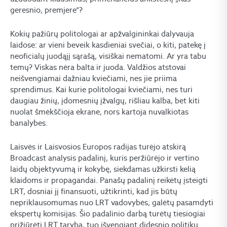
geresnio, premjere“?
Kokių pažiūrų politologai ar apžvalgininkai dalyvauja
laidose: ar vieni beveik kasdieniai svečiai, o kiti, patekę į
neoficialų juodąjį sąrašą, visiškai nematomi. Ar yra tabu
temų? Viskas nėra balta ir juoda. Valdžios atstovai
neišvengiamai dažniau kviečiami, nes jie priima
sprendimus. Kai kurie politologai kviečiami, nes turi
daugiau žinių, įdomesnių įžvalgų, rišliau kalba, bet kiti
nuolat šmėkščioja ekrane, nors kartoja nuvalkiotas
banalybes.
Laisvės ir Laisvosios Europos radijas turėjo atskirą
Broadcast analysis padalinį, kuris peržiūrėjo ir vertino
laidų objektyvumą ir kokybę, siekdamas užkirsti kelią
klaidoms ir propagandai. Panašų padalinį reikėtų įsteigti
LRT, dosniai jį finansuoti, užtikrinti, kad jis būtų
nepriklausomumas nuo LRT vadovybės, galėtų pasamdyti
ekspertų komisijas. Šio padalinio darbą turėtų tiesiogiai
prižiūrėti LRT taryba, tuo išvengiant didesnio politikų