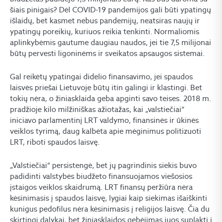
šiais pinigais? Dėl COVID-19 pandemijos gali būti ypatingų
išlaidų, bet kasmet nebus pandemijų, neatsiras naujų ir
ypatingų poreikių, kuriuos reikia tenkinti. Normaliomis
aplinkybėmis gautume daugiau naudos, jei tie 7,5 milijonai
būtų pervesti ligoninėms ir sveikatos apsaugos sistemai.
Gal reikėtų ypatingai didelio finansavimo, jei spaudos
laisvės priešai Lietuvoje būtų itin galingi ir klastingi. Bet
tokių nėra, o žiniasklaida geba apginti savo teises. 2018 m.
pradžioje kilo milžiniškas ažiotažas, kai „valstiečiai“
iniciavo parlamentinį LRT valdymo, finansinės ir ūkinės
veiklos tyrimą, daug kalbėta apie mėginimus politizuoti
LRT, riboti spaudos laisvę.
„Valstiečiai“ persistengė, bet jų pagrindinis siekis buvo
padidinti valstybės biudžeto finansuojamos viešosios
įstaigos veiklos skaidrumą. LRT finansų peržiūra nėra
kėsinimasis į spaudos laisvę, lygiai kaip siekimas išaiškinti
kunigus pedofilus nėra kėsinimasis į religijos laisvę. Čia du
skirtingi dalykai, bet žiniasklaidos gebėjimas juos suplakti į