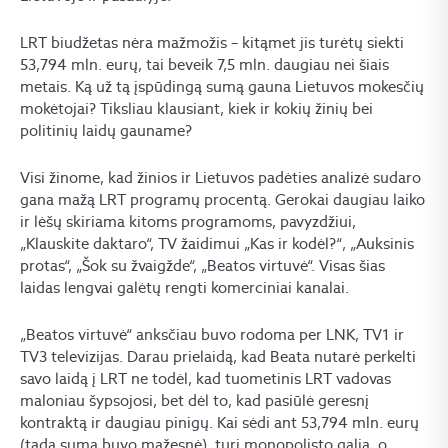
LRT biudžetas nėra mažmožis – kitąmet jis turėtų siekti
53,794 mln. eurų, tai beveik 7,5 mln. daugiau nei šiais
metais. Ką už tą įspūdingą sumą gauna Lietuvos mokesčių
mokėtojai? Tiksliau klausiant, kiek ir kokių žinių bei
politinių laidų gauname?
Visi žinome, kad žinios ir Lietuvos padėties analizė sudaro
gana mažą LRT programų procentą. Gerokai daugiau laiko
ir lėšų skiriama kitoms programoms, pavyzdžiui,
„Klauskite daktaro“, TV žaidimui „Kas ir kodėl?“‚ „Auksinis
protas“, „Šok su žvaigžde“, „Beatos virtuvė“. Visas šias
laidas lengvai galėtų rengti komerciniai kanalai.
„Beatos virtuvė“ anksčiau buvo rodoma per LNK, TV1 ir
TV3 televizijas. Darau prielaidą, kad Beata nutarė perkelti
savo laidą į LRT ne todėl, kad tuometinis LRT vadovas
maloniau šypsojosi, bet dėl to, kad pasiūlė geresnį
kontraktą ir daugiau pinigų. Kai sėdi ant 53,794 mln. eurų
(tada suma buvo mažesnė), turi monopolisto galią, o