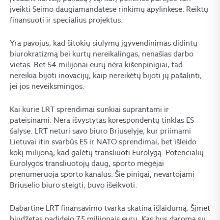
įveikti Seimo daugiamandatėse rinkimų apylinkėse. Reiktų
finansuoti ir specialius projektus.
Yra pavojus, kad šitokių siūlymų įgyvendinimas didintų
biurokratizmą bei kurtų nereikalingas, nenašias darbo
vietas. Bet 54 milijonai eurų nėra kišenpinigiai, tad
nereikia bijoti inovacijų, kaip nereikėtų bijoti jų pašalinti,
jei jos neveiksmingos.
Kai kurie LRT sprendimai sunkiai suprantami ir
pateisinami. Nėra išvystytas korespondentų tinklas ES
šalyse. LRT neturi savo biuro Briuselyje, kur priimami
Lietuvai itin svarbūs ES ir NATO sprendimai, bet išleido
kokį milijoną, kad galėtų transliuoti Eurolygą. Potencialių
Eurolygos transliuotojų daug, sporto mėgėjai
prenumeruoja sporto kanalus. Šie pinigai, nevartojami
Briuselio biuro steigti, buvo išeikvoti.
Dabartinė LRT finansavimo tvarka skatina išlaidumą. Šįmet
biudžetas padidėjo 7,5 milijonais eurų. Kas bus daroma su