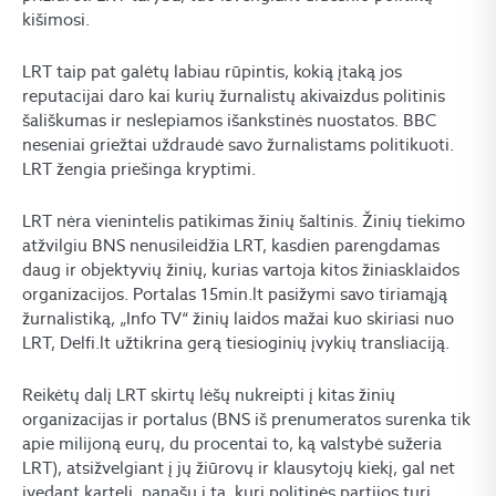
kišimosi.
LRT taip pat galėtų labiau rūpintis, kokią įtaką jos
reputacijai daro kai kurių žurnalistų akivaizdus politinis
šališkumas ir neslepiamos išankstinės nuostatos. BBC
neseniai griežtai uždraudė savo žurnalistams politikuoti.
LRT žengia priešinga kryptimi.
LRT nėra vienintelis patikimas žinių šaltinis. Žinių tiekimo
atžvilgiu BNS nenusileidžia LRT, kasdien parengdamas
daug ir objektyvių žinių, kurias vartoja kitos žiniasklaidos
organizacijos. Portalas 15min.lt pasižymi savo tiriamąją
žurnalistiką, „Info TV“ žinių laidos mažai kuo skiriasi nuo
LRT, Delfi.lt užtikrina gerą tiesioginių įvykių transliaciją.
Reikėtų dalį LRT skirtų lėšų nukreipti į kitas žinių
organizacijas ir portalus (BNS iš prenumeratos surenka tik
apie milijoną eurų, du procentai to, ką valstybė sužeria
LRT), atsižvelgiant į jų žiūrovų ir klausytojų kiekį, gal net
įvedant kartelį, panašų į tą, kurį politinės partijos turi