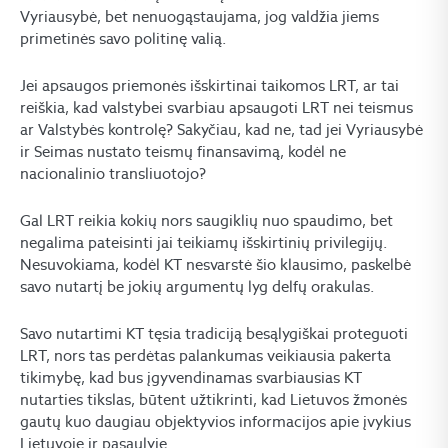
Vyriausybė, bet nenuogąstaujama, jog valdžia jiems
primetinės savo politinę valią.
Jei apsaugos priemonės išskirtinai taikomos LRT, ar tai
reiškia, kad valstybei svarbiau apsaugoti LRT nei teismus
ar Valstybės kontrolę? Sakyčiau, kad ne, tad jei Vyriausybė
ir Seimas nustato teismų finansavimą, kodėl ne
nacionalinio transliuotojo?
Gal LRT reikia kokių nors saugiklių nuo spaudimo, bet
negalima pateisinti jai teikiamų išskirtinių privilegijų.
Nesuvokiama, kodėl KT nesvarstė šio klausimo, paskelbė
savo nutartį be jokių argumentų lyg delfų orakulas.
Savo nutartimi KT tęsia tradiciją besąlygiškai proteguoti
LRT, nors tas perdėtas palankumas veikiausia pakerta
tikimybę, kad bus įgyvendinamas svarbiausias KT
nutarties tikslas, būtent užtikrinti, kad Lietuvos žmonės
gautų kuo daugiau objektyvios informacijos apie įvykius
Lietuvoje ir pasaulyje.