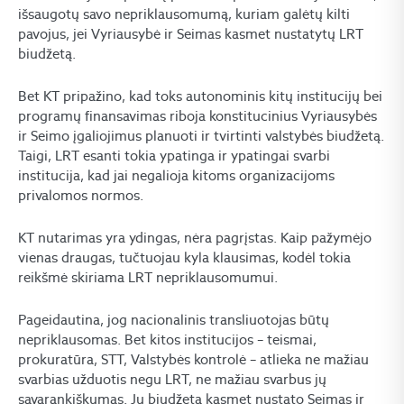
išsaugotų savo nepriklausomumą, kuriam galėtų kilti
pavojus, jei Vyriausybė ir Seimas kasmet nustatytų LRT
biudžetą.
Bet KT pripažino, kad toks autonominis kitų institucijų bei
programų finansavimas riboja konstitucinius Vyriausybės
ir Seimo įgaliojimus planuoti ir tvirtinti valstybės biudžetą.
Taigi, LRT esanti tokia ypatinga ir ypatingai svarbi
institucija, kad jai negalioja kitoms organizacijoms
privalomos normos.
KT nutarimas yra ydingas, nėra pagrįstas. Kaip pažymėjo
vienas draugas, tučtuojau kyla klausimas, kodėl tokia
reikšmė skiriama LRT nepriklausomumui.
Pageidautina, jog nacionalinis transliuotojas būtų
nepriklausomas. Bet kitos institucijos – teismai,
prokuratūra, STT, Valstybės kontrolė – atlieka ne mažiau
svarbias užduotis negu LRT, ne mažiau svarbus jų
savarankiškumas. Jų biudžetą kasmet nustato Seimas ir