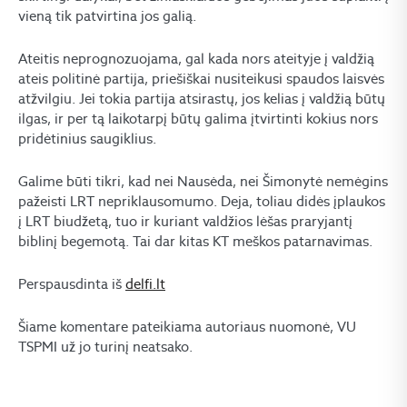
vieną tik patvirtina jos galią.
Ateitis neprognozuojama, gal kada nors ateityje į valdžią
ateis politinė partija, priešiškai nusiteikusi spaudos laisvės
atžvilgiu. Jei tokia partija atsirastų, jos kelias į valdžią būtų
ilgas, ir per tą laikotarpį būtų galima įtvirtinti kokius nors
pridėtinius saugiklius.
Galime būti tikri, kad nei Nausėda, nei Šimonytė nemėgins
pažeisti LRT nepriklausomumo. Deja, toliau didės įplaukos
į LRT biudžetą, tuo ir kuriant valdžios lėšas praryjantį
biblinį begemotą. Tai dar kitas KT meškos patarnavimas.
Perspausdinta iš
delfi.lt
Šiame komentare pateikiama autoriaus nuomonė, VU
TSPMI už jo turinį neatsako.