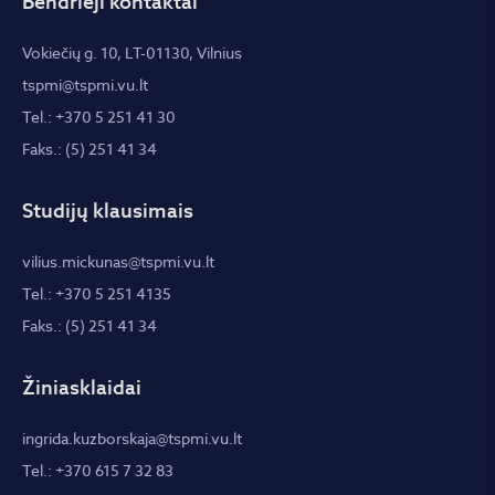
Bendrieji kontaktai
Vokiečių g. 10, LT-01130, Vilnius
tspmi@tspmi.vu.lt
Tel.: +370 5 251 41 30
Faks.: (5) 251 41 34
Studijų klausimais
vilius.mickunas@tspmi.vu.lt
Tel.: +370 5 251 4135
Faks.: (5) 251 41 34
Žiniasklaidai
ingrida.kuzborskaja@tspmi.vu.lt
Tel.: +370 615 7 32 83