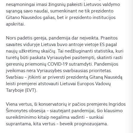
nesąmoningai imasi žingsnių pakeisti Lietuvos valdymo
sąrangą savo naudai, sumenkinant ne tik prezidento
Gitano Nausėdos galias, bet ir prezidento institucijos
apskritai.
Nors padėtis gerėja, pandemija dar neįveikta. Praeitos
savaitės viduryje Lietuva buvo antroje vietoje ES pagal
naujų užkrėtimų skaičių. Tai nedžiuginanti statistika, kuri
turėtų būti paskata Vyriausybei pasitempti, skatinti rasti
geresnių priemonių COVID-19 sutramdyti. Pandemijos
įveikimas nėra Vyriausybės svarbiausias prioritetas.
Svarbiau – įtikinti ar priversti prezidentą Gitaną Nausėdą
leisti premjerei atstovauti Lietuvai Europos Vadovų
Taryboje (EVT).
Viena vertus, ši konservatorių ir pačios premjerės Ingridos
Šimonytės obsesija – siautėjant pandemijai, šio klausimo
sureikšminimo kitaip negalima vadinti – sunkiai
suprantama, kita vertus – beveik prognozuojama.