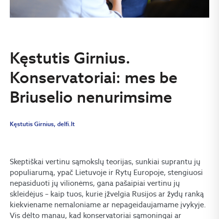
Kęstutis Girnius.
Konservatoriai: mes be
Briuselio nenurimsime
Kęstutis Girnius, delfi.lt
Skeptiškai vertinu sąmokslų teorijas, sunkiai suprantu jų
populiarumą, ypač Lietuvoje ir Rytų Europoje, stengiuosi
nepasiduoti jų vilionėms, gana pašaipiai vertinu jų
skleidėjus – kaip tuos, kurie įžvelgia Rusijos ar žydų ranką
kiekviename nemaloniame ar nepageidaujamame įvykyje.
Vis dėlto manau, kad konservatoriai sąmoningai ar