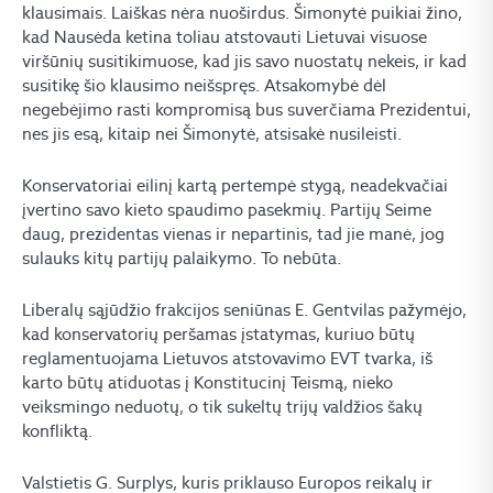
klausimais. Laiškas nėra nuoširdus. Šimonytė puikiai žino,
kad Nausėda ketina toliau atstovauti Lietuvai visuose
viršūnių susitikimuose, kad jis savo nuostatų nekeis, ir kad
susitikę šio klausimo neišspręs. Atsakomybė dėl
negebėjimo rasti kompromisą bus suverčiama Prezidentui,
nes jis esą, kitaip nei Šimonytė, atsisakė nusileisti.
Konservatoriai eilinį kartą pertempė stygą, neadekvačiai
įvertino savo kieto spaudimo pasekmių. Partijų Seime
daug, prezidentas vienas ir nepartinis, tad jie manė, jog
sulauks kitų partijų palaikymo. To nebūta.
Liberalų sąjūdžio frakcijos seniūnas E. Gentvilas pažymėjo,
kad konservatorių peršamas įstatymas, kuriuo būtų
reglamentuojama Lietuvos atstovavimo EVT tvarka, iš
karto būtų atiduotas į Konstitucinį Teismą, nieko
veiksmingo neduotų, o tik sukeltų trijų valdžios šakų
konfliktą.
Valstietis G. Surplys, kuris priklauso Europos reikalų ir