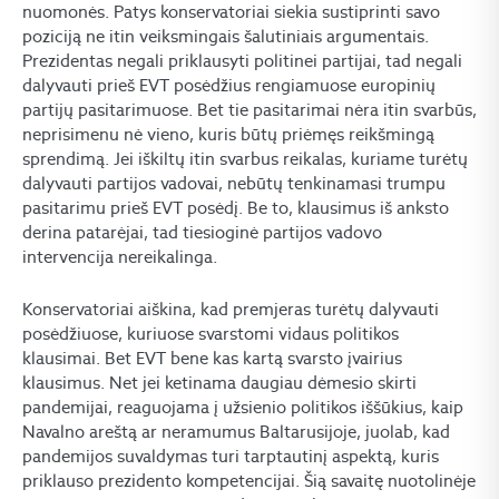
nuomonės. Patys konservatoriai siekia sustiprinti savo
poziciją ne itin veiksmingais šalutiniais argumentais.
Prezidentas negali priklausyti politinei partijai, tad negali
dalyvauti prieš EVT posėdžius rengiamuose europinių
partijų pasitarimuose. Bet tie pasitarimai nėra itin svarbūs,
neprisimenu nė vieno, kuris būtų priėmęs reikšmingą
sprendimą. Jei iškiltų itin svarbus reikalas, kuriame turėtų
dalyvauti partijos vadovai, nebūtų tenkinamasi trumpu
pasitarimu prieš EVT posėdį. Be to, klausimus iš anksto
derina patarėjai, tad tiesioginė partijos vadovo
intervencija nereikalinga.
Konservatoriai aiškina, kad premjeras turėtų dalyvauti
posėdžiuose, kuriuose svarstomi vidaus politikos
klausimai. Bet EVT bene kas kartą svarsto įvairius
klausimus. Net jei ketinama daugiau dėmesio skirti
pandemijai, reaguojama į užsienio politikos iššūkius, kaip
Navalno areštą ar neramumus Baltarusijoje, juolab, kad
pandemijos suvaldymas turi tarptautinį aspektą, kuris
priklauso prezidento kompetencijai. Šią savaitę nuotolinėje