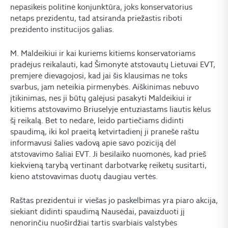
nepasikeis politinė konjunktūra, joks konservatorius
netaps prezidentu, tad atsiranda priežastis riboti
prezidento institucijos galias.
M. Maldeikiui ir kai kuriems kitiems konservatoriams
pradėjus reikalauti, kad Šimonytė atstovautų Lietuvai EVT,
premjerė dievagojosi, kad jai šis klausimas ne toks
svarbus, jam neteikia pirmenybės. Aiškinimas nebuvo
įtikinimas, nes ji būtų galėjusi pasakyti Maldeikiui ir
kitiems atstovavimo Briuselyje entuziastams liautis kėlus
šį reikalą. Bet to nedarė, leido partiečiams didinti
spaudimą, iki kol praeitą ketvirtadienį ji pranešė raštu
informavusi šalies vadovą apie savo poziciją dėl
atstovavimo šaliai EVT. Ji besilaiko nuomonės, kad prieš
kiekvieną tarybą vertinant darbotvarkę reikėtų susitarti,
kieno atstovavimas duotų daugiau vertės.
Raštas prezidentui ir viešas jo paskelbimas yra piaro akcija,
siekiant didinti spaudimą Nausėdai, pavaizduoti jį
nenorinčiu nuoširdžiai tartis svarbiais valstybės