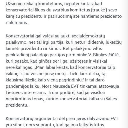
Užsienio reikalų komitetams, nepatenkintas, kad
konservatoriai šiuos du svarbius komitetus įtraukė į savo
karą su prezidentu ir pasiruošimą ateinantiems prezidento
rinkimams.
Konservatoriai gal vylėsi sulaukti socialdemokratų
palaikymo, nes tai irgi partija, kuri neturi didesnių lūkesčių
laimėti prezidento rinkimus. Bet palaikymo viltis
penktadienį palaidojo partijos pirmininkė V. Blinkevičiūtė,
kuri pasakė, kad ginčas per ilgai užsitęsęs ir visiškai
nereikalingas. „Man labai keista, kad konservatoriai taip
įsikibę ir jau vos ne pusę metų – tiek, kiek dirba, tą
klausimą iškelia kaip vieną pagrindinių.“ Ir tai daro
pandemijos laiku. Nors Nausėda EVT tinkamai atstovauja
Lietuvos interesams. Ji dar pridūrė, kad jai visiškai
nepriimtinas tonas, kuriuo konservatoriai kalba su šalies
prezidentu.
Konservatorių argumentai dėl premjerės dalyvavimo EVT
yra silpni, nors suprantu, kad galima laikytis kitos