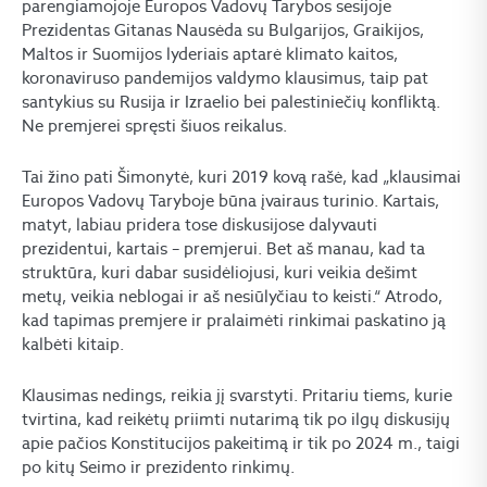
parengiamojoje Europos Vadovų Tarybos sesijoje
Prezidentas Gitanas Nausėda su Bulgarijos, Graikijos,
Maltos ir Suomijos lyderiais aptarė klimato kaitos,
koronaviruso pandemijos valdymo klausimus, taip pat
santykius su Rusija ir Izraelio bei palestiniečių konfliktą.
Ne premjerei spręsti šiuos reikalus.
Tai žino pati Šimonytė, kuri 2019 kovą rašė, kad „klausimai
Europos Vadovų Taryboje būna įvairaus turinio. Kartais,
matyt, labiau pridera tose diskusijose dalyvauti
prezidentui, kartais – premjerui. Bet aš manau, kad ta
struktūra, kuri dabar susidėliojusi, kuri veikia dešimt
metų, veikia neblogai ir aš nesiūlyčiau to keisti.“ Atrodo,
kad tapimas premjere ir pralaimėti rinkimai paskatino ją
kalbėti kitaip.
Klausimas nedings, reikia jį svarstyti. Pritariu tiems, kurie
tvirtina, kad reikėtų priimti nutarimą tik po ilgų diskusijų
apie pačios Konstitucijos pakeitimą ir tik po 2024 m., taigi
po kitų Seimo ir prezidento rinkimų.