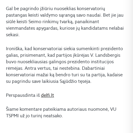
Gal be pagrindo įžiūriu nuoseklias konservatorių
pastangas keisti valdymo sąrangą savo naudai. Bet jie jau
siūlė keisti Seimo rinkimų tvarką, panaikinant
vienmandates apygardas, kuriose jų kandidatams nelabai
sekasi.
Ironiška, kad konservatoriai siekia sumenkinti prezidento
galias, prisimenant, kad partijos įkūrėjas V. Landsbergis
buvo nuosekliausias galingos prezidento institucijos
rėmėjas. Antra vertus, tai nestebina. Dabartiniai
konservatoriai mažai ką bendro turi su ta partija, kadaise
su pagrindu save laikiusia Sąjūdžio tęsėja.
Perspausdinta iš
delfi.lt
Šiame komentare pateikiama autoriaus nuomonė, VU
TSPMI už jo turinį neatsako.