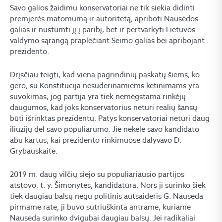
Savo galios žaidimu konservatoriai ne tik siekia didinti
premjerės matomumą ir autoritetą, apriboti Nausėdos
galias ir nustumti jį į paribį, bet ir pertvarkyti Lietuvos
valdymo sąrangą praplečiant Seimo galias bei apribojant
prezidento.
Drįsčiau teigti, kad viena pagrindinių paskatų šiems, ko
gero, su Konstitucija nesuderinamiems ketinimams yra
suvokimas, jog partija yra tiek nemėgstama rinkėjų
daugumos, kad joks konservatorius neturi realių šansų
būti išrinktas prezidentu. Patys konservatoriai neturi daug
iliuzijų dėl savo populiarumo. Jie nekėlė savo kandidato
abu kartus, kai prezidento rinkimuose dalyvavo D.
Grybauskaitė.
2019 m. daug vilčių siejo su populiariausio partijos
atstovo, t. y. Šimonytės, kandidatūra. Nors ji surinko šiek
tiek daugiau balsų negu politinis autsaideris G. Nausėda
pirmame rate, ji buvo sutriuškinta antrame, kuriame
Nausėda surinko dvigubai daugiau balsų. Jei radikaliai