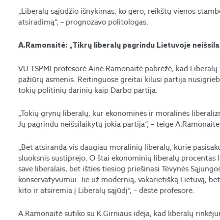
„Liberalų sąjūdžio išnykimas, ko gero, reikštų vienos stamb
atsiradimą“, – prognozavo politologas.
A.Ramonaitė: „Tikrų liberalų pagrindu Lietuvoje neišsilai
VU TSPMI profesorė Ainė Ramonaitė pabrėžė, kad Liberalų są
pažiūrų asmenis. Reitinguose greitai kilusi partija nusigriebė 
tokių politinių darinių kaip Darbo partija.
„Tokių grynų liberalų, kur ekonominės ir moralinės liberali
Jų pagrindu neišsilaikytų jokia partija“, – teigė A.Ramonaitė
„Bet atsiranda vis daugiau moralinių liberalų, kurie pasisako
sluoksnis sustiprėjo. O štai ekonominių liberalų procentas 
save liberalais, bet išties tiesiog priešinasi Tėvynės Sąjun
konservatyvumui. Jie už modernią, vakarietišką Lietuvą, bet 
kito ir atsiremia į Liberalų sąjūdį“, – dėstė profesorė.
A.Ramonaitė sutiko su K.Girniaus idėja, kad liberalų rinkėju