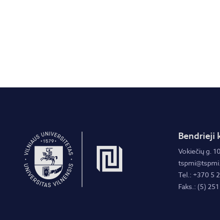
Bendrieji 
Vokiečių g. 10
tspmi@tspmi.
Tel.: +370 5 
Faks.: (5) 251