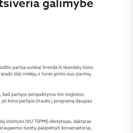
tsiveria galimybė
ūdžio partija sunkiai brenda iš skandalų liūno.
rado dalį rinkėjų ir turės gintis nuo įtarimų
i, kad partijos perspektyvos itin miglotos.
, jei kitos partijos įtrauks į programą daugiau
slų instituto (VU TSPMI) dėstytojas, daktaras
ukraujavimo turėtų pasipelnyti konservatoriai,