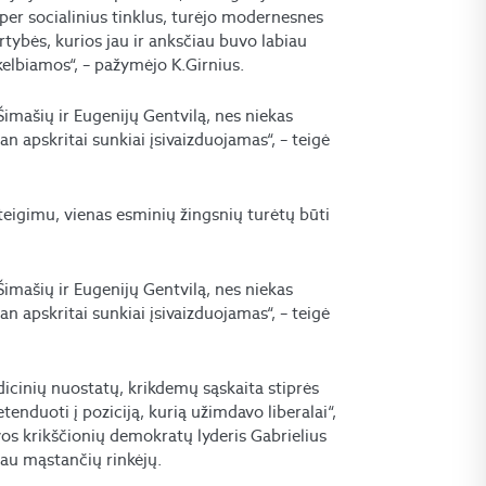
 per socialinius tinklus, turėjo modernesnes
rtybės, kurios jau ir anksčiau buvo labiau
kelbiamos“, – pažymėjo K.Girnius.
imašių ir Eugenijų Gentvilą, nes niekas
n apskritai sunkiai įsivaizduojamas“, – teigė
eigimu, vienas esminių žingsnių turėtų būti
imašių ir Eugenijų Gentvilą, nes niekas
n apskritai sunkiai įsivaizduojamas“, – teigė
dicinių nuostatų, krikdemų sąskaita stiprės
enduoti į poziciją, kurią užimdavo liberalai“,
os krikščionių demokratų lyderis Gabrielius
iau mąstančių rinkėjų.