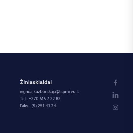
Žiniasklaidai
ingrida.kuzborskaja@tspmi.vu.lt
Tel.: +370 615 7 32 83
Faks.: (5) 251 41 34