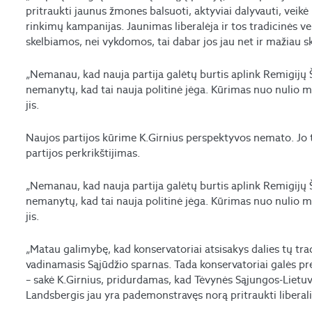
pritraukti jaunus žmones balsuoti, aktyviai dalyvauti, veikė
rinkimų kampanijas. Jaunimas liberalėja ir tos tradicinės ve
skelbiamos, nei vykdomos, tai dabar jos jau net ir mažiau s
„Nemanau, kad nauja partija galėtų burtis aplink Remigijų Š
nemanytų, kad tai nauja politinė jėga. Kūrimas nuo nulio ma
jis.
Naujos partijos kūrime K.Girnius perspektyvos nemato. Jo t
partijos perkrikštijimas.
„Nemanau, kad nauja partija galėtų burtis aplink Remigijų Š
nemanytų, kad tai nauja politinė jėga. Kūrimas nuo nulio ma
jis.
„Matau galimybę, kad konservatoriai atsisakys dalies tų tra
vadinamasis Sąjūdžio sparnas. Tada konservatoriai galės pret
– sakė K.Girnius, pridurdamas, kad Tėvynės Sąjungos-Lietuv
Landsbergis jau yra pademonstravęs norą pritraukti liberal