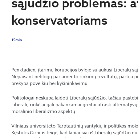
sąjūdžio problemas: a
konservatoriams
15min
Penktadienį įtarimų korupcijos byloje sulaukusi Liberalų sąj
Nepaisant neblogų parlamento rinkimų rezultatų, partija pra
prekyba poveikiu bei kyšininkavimu.
Politologai neskuba laidoti Liberalų sąjūdžio, tačiau pasteb
Liberalų rinkėjai gali pakankamai greitai atrasti alternatyvų
moralinio liberalizmo aspektų.
Vilniaus universiteto Tarptautinių santykių ir politikos mok
Kęstutis Girnius teigė, kad labiausiai iš Liberalų sąjūdžio n