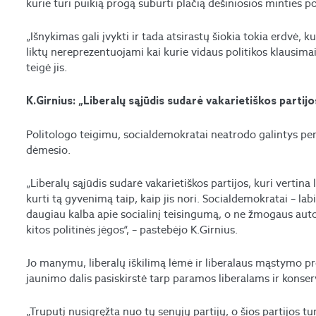
kurie turi puikią progą suburti plačią dešiniosios minties po
„Išnykimas gali įvykti ir tada atsirastų šiokia tokia erdvė, k
liktų nereprezentuojami kai kurie vidaus politikos klausimai
teigė jis.
K.Girnius: „Liberalų sąjūdis sudarė vakarietiškos partijos
Politologo teigimu, socialdemokratai neatrodo galintys pe
dėmesio.
„Liberalų sąjūdis sudarė vakarietiškos partijos, kuri vertina 
kurti tą gyvenimą taip, kaip jis nori. Socialdemokratai – lab
daugiau kalba apie socialinį teisingumą, o ne žmogaus auto
kitos politinės jėgos“, – pastebėjo K.Girnius.
Jo manymu, liberalų iškilimą lėmė ir liberalaus mąstymo prove
jaunimo dalis pasiskirstė tarp paramos liberalams ir konse
„Truputį nusigręžta nuo tų senųjų partijų, o šios partijos tu