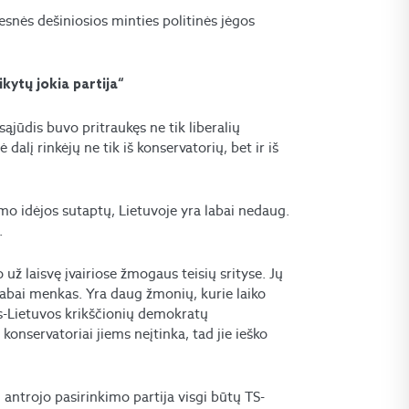
esnės dešiniosios minties politinės jėgos
kytų jokia partija“
jūdis buvo pritraukęs ne tik liberalių
dalį rinkėjų ne tik iš konservatorių, bet ir iš
zmo idėjos sutaptų, Lietuvoje yra labai nedaug.
.
 už laisvę įvairiose žmogaus teisių srityse. Jų
labai menkas. Yra daug žmonių, kurie laiko
gos-Lietuvos krikščionių demokratų
konservatoriai jiems neįtinka, tad jie ieško
i antrojo pasirinkimo partija visgi būtų TS-