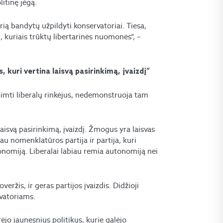
litinę jėgą.
urią bandytų užpildyti konservatoriai. Tiesa,
, kuriais trūktų libertarinės nuomonės“, –
, kuri vertina laisvą pasirinkimą, įvaizdį“
rimti liberalų rinkėjus, nedemonstruoja tam
laisvą pasirinkimą, įvaizdį. Žmogus yra laisvas
iau nomenklatūros partija ir partija, kuri
nomiją. Liberalai labiau remia autonomiją nei
ržis, ir geras partijos įvaizdis. Didžioji
rvatoriams.
rėjo jaunesnius politikus, kurie galėjo