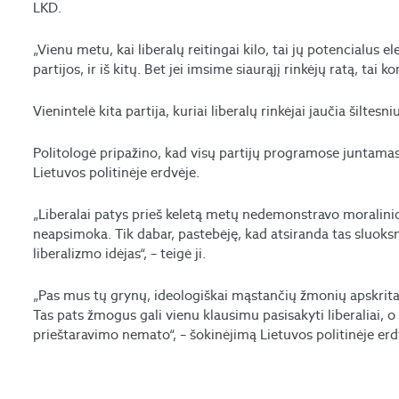
LKD.
„Vienu metu, kai liberalų reitingai kilo, tai jų potencialus 
partijos, ir iš kitų. Bet jei imsime siaurąjį rinkėjų ratą, tai k
Vienintelė kita partija, kuriai liberalų rinkėjai jaučia šiltesni
Politologė pripažino, kad visų partijų programose juntamas l
Lietuvos politinėje erdvėje.
„Liberalai patys prieš keletą metų nedemonstravo moralinio
neapsimoka. Tik dabar, pastebėję, kad atsiranda tas sluoksni
liberalizmo idėjas“, – teigė ji.
„Pas mus tų grynų, ideologiškai mąstančių žmonių apskrita
Tas pats žmogus gali vienu klausimu pasisakyti liberaliai, o 
prieštaravimo nemato“, – šokinėjimą Lietuvos politinėje e