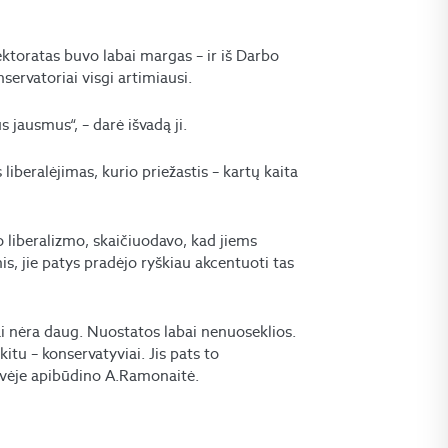
elektoratas buvo labai margas – ir iš Darbo
onservatoriai visgi artimiausi.
us jausmus“, – darė išvadą ji.
iberalėjimas, kurio priežastis – kartų kaita
 liberalizmo, skaičiuodavo, kad jiems
s, jie patys pradėjo ryškiau akcentuoti tas
i nėra daug. Nuostatos labai nenuoseklios.
kitu – konservatyviai. Jis pats to
rdvėje apibūdino A.Ramonaitė.