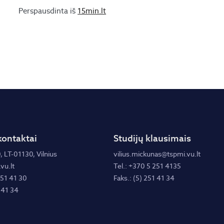
Perspausdinta iš
15min.lt
kontaktai
Studijų klausimais
, LT-01130, Vilnius
vilius.mickunas@tspmi.vu.lt
vu.lt
Tel.: +370 5 251 4135
251 41 30
Faks.: (5) 251 41 34
 41 34