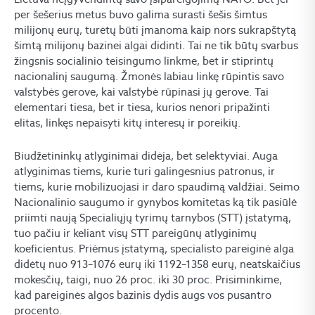
per šešerius metus buvo galima surasti šešis šimtus
milijonų eurų, turėtų būti įmanoma kaip nors sukrapštytą
šimtą milijonų bazinei algai didinti. Tai ne tik būtų svarbus
žingsnis socialinio teisingumo linkme, bet ir stiprintų
nacionalinį saugumą. Žmonės labiau linkę rūpintis savo
valstybės gerove, kai valstybė rūpinasi jų gerove. Tai
elementari tiesa, bet ir tiesa, kurios nenori pripažinti
elitas, linkęs nepaisyti kitų interesų ir poreikių.
Biudžetininkų atlyginimai didėja, bet selektyviai. Auga
atlyginimas tiems, kurie turi galingesnius patronus, ir
tiems, kurie mobilizuojasi ir daro spaudimą valdžiai. Seimo
Nacionalinio saugumo ir gynybos komitetas ką tik pasiūlė
priimti naują Specialiųjų tyrimų tarnybos (STT) įstatymą,
tuo pačiu ir keliant visų STT pareigūnų atlyginimų
koeficientus. Priėmus įstatymą, specialisto pareiginė alga
didėtų nuo 913–1076 eurų iki 1192–1358 eurų, neatskaičius
mokesčių, taigi, nuo 26 proc. iki 30 proc. Prisiminkime,
kad pareiginės algos bazinis dydis augs vos pusantro
procento.