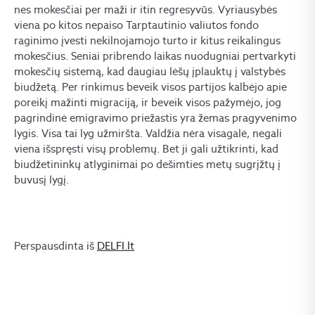
nes mokesčiai per maži ir itin regresyvūs. Vyriausybės
viena po kitos nepaiso Tarptautinio valiutos fondo
raginimo įvesti nekilnojamojo turto ir kitus reikalingus
mokesčius. Seniai pribrendo laikas nuodugniai pertvarkyti
mokesčių sistemą, kad daugiau lėšų įplauktų į valstybės
biudžetą. Per rinkimus beveik visos partijos kalbėjo apie
poreikį mažinti migraciją, ir beveik visos pažymėjo, jog
pagrindinė emigravimo priežastis yra žemas pragyvenimo
lygis. Visa tai lyg užmiršta. Valdžia nėra visagalė, negali
viena išspręsti visų problemų. Bet ji gali užtikrinti, kad
biudžetininkų atlyginimai po dešimties metų sugrįžtų į
buvusį lygį.
Perspausdinta iš
DELFI.lt