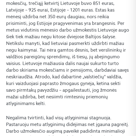
mokesčių, trečiąjį ketvirtį Lietuvoje buvo 851 euras,
Latvijoje – 925 eurai, Estijoje – 1201 euras. Estas kas
mėnesį uždirba net 350 eurų daugiau, nors reikia
prisiminti, jog Estijoje pragyvenimas yra brangesnis. Per
metus vidutinis mėnesio darbo užmokestis Lietuvoje augo
šiek tiek mažiau negu kitose dviejose Baltijos šalyse.
Netikslu manyti, kad lietuviai pasmerkti uždirbti mažiau
negu kaimynai. Tai nėra gamtos dėsnis, bet verslininkų ir
valdžios pareigūnų sprendimų, iš tiesų, jų abejingumo
vaisius. Lietuvoje mažiausia dalis naujai sukurto turto
darbo skiriama mokesčiams ir pensijoms, darbdaviai savęs
neskriaudžia. Atrodo, kad dabartinė „valstiečių“ valdžia,
kuri vaizduojasi paprasto žmogaus gynėja, ketina sekti
savo pirmtakų pavyzdžiu – apgailestauti, jog žmonės
mažai uždirba, bet nesiimti rimtesnių priemonių
atlyginimams kelti.
Negalima tvirtinti, kad visų atlyginimai stagnuoja.
Pastaruoju metu atlyginimų didėjimas net įgauna pagreitį.
Darbo užmokesčio augimą paveikė padidinta minimalioji