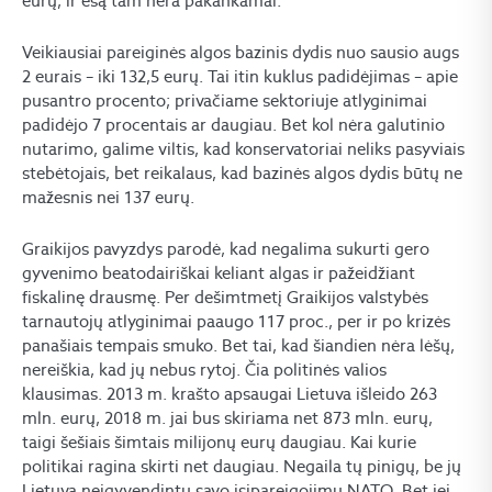
eurų, ir esą tam nėra pakankamai.
Veikiausiai pareiginės algos bazinis dydis nuo sausio augs
2 eurais – iki 132,5 eurų. Tai itin kuklus padidėjimas – apie
pusantro procento; privačiame sektoriuje atlyginimai
padidėjo 7 procentais ar daugiau. Bet kol nėra galutinio
nutarimo, galime viltis, kad konservatoriai neliks pasyviais
stebėtojais, bet reikalaus, kad bazinės algos dydis būtų ne
mažesnis nei 137 eurų.
Graikijos pavyzdys parodė, kad negalima sukurti gero
gyvenimo beatodairiškai keliant algas ir pažeidžiant
fiskalinę drausmę. Per dešimtmetį Graikijos valstybės
tarnautojų atlyginimai paaugo 117 proc., per ir po krizės
panašiais tempais smuko. Bet tai, kad šiandien nėra lėšų,
nereiškia, kad jų nebus rytoj. Čia politinės valios
klausimas. 2013 m. krašto apsaugai Lietuva išleido 263
mln. eurų, 2018 m. jai bus skiriama net 873 mln. eurų,
taigi šešiais šimtais milijonų eurų daugiau. Kai kurie
politikai ragina skirti net daugiau. Negaila tų pinigų, be jų
Lietuva neįgyvendintų savo įsipareigojimų NATO. Bet jei