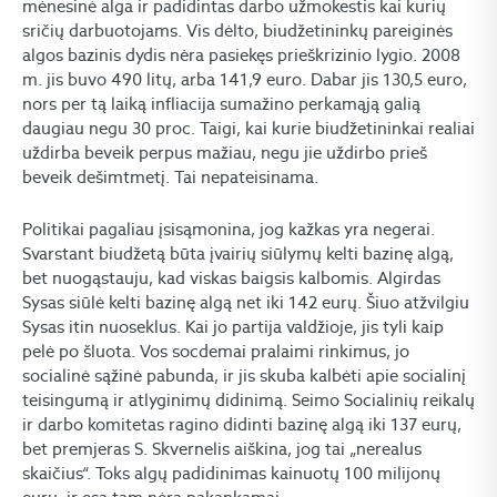
mėnesinė alga ir padidintas darbo užmokestis kai kurių
sričių darbuotojams. Vis dėlto, biudžetininkų pareiginės
algos bazinis dydis nėra pasiekęs prieškrizinio lygio. 2008
m. jis buvo 490 litų, arba 141,9 euro. Dabar jis 130,5 euro,
nors per tą laiką infliacija sumažino perkamąją galią
daugiau negu 30 proc. Taigi, kai kurie biudžetininkai realiai
uždirba beveik perpus mažiau, negu jie uždirbo prieš
beveik dešimtmetį. Tai nepateisinama.
Politikai pagaliau įsisąmonina, jog kažkas yra negerai.
Svarstant biudžetą būta įvairių siūlymų kelti bazinę algą,
bet nuogąstauju, kad viskas baigsis kalbomis. Algirdas
Sysas siūlė kelti bazinę algą net iki 142 eurų. Šiuo atžvilgiu
Sysas itin nuoseklus. Kai jo partija valdžioje, jis tyli kaip
pelė po šluota. Vos socdemai pralaimi rinkimus, jo
socialinė sąžinė pabunda, ir jis skuba kalbėti apie socialinį
teisingumą ir atlyginimų didinimą. Seimo Socialinių reikalų
ir darbo komitetas ragino didinti bazinę algą iki 137 eurų,
bet premjeras S. Skvernelis aiškina, jog tai „nerealus
skaičius“. Toks algų padidinimas kainuotų 100 milijonų