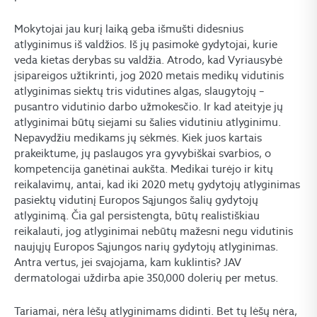
Mokytojai jau kurį laiką geba išmušti didesnius
atlyginimus iš valdžios. Iš jų pasimokė gydytojai, kurie
veda kietas derybas su valdžia. Atrodo, kad Vyriausybė
įsipareigos užtikrinti, jog 2020 metais medikų vidutinis
atlyginimas siektų tris vidutines algas, slaugytojų –
pusantro vidutinio darbo užmokesčio. Ir kad ateityje jų
atlyginimai būtų siejami su šalies vidutiniu atlyginimu.
Nepavydžiu medikams jų sėkmės. Kiek juos kartais
prakeiktume, jų paslaugos yra gyvybiškai svarbios, o
kompetencija ganėtinai aukšta. Medikai turėjo ir kitų
reikalavimų, antai, kad iki 2020 metų gydytojų atlyginimas
pasiektų vidutinį Europos Sąjungos šalių gydytojų
atlyginimą. Čia gal persistengta, būtų realistiškiau
reikalauti, jog atlyginimai nebūtų mažesni negu vidutinis
naujųjų Europos Sąjungos narių gydytojų atlyginimas.
Antra vertus, jei svajojama, kam kuklintis? JAV
dermatologai uždirba apie 350,000 dolerių per metus.
Tariamai, nėra lėšų atlyginimams didinti. Bet tų lėšų nėra,