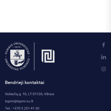
Bendrieji kontaktai
Vokiečių g. 10, LT-01130, Vilnius
tspmi@tspmi.vu.lt
Tel.: +370 5 251 41 30