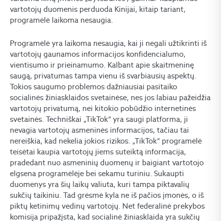
vartotojų duomenis perduoda Kinijai, kitaip tariant,
programėlė laikoma nesaugia.
Programėlė yra laikoma nesaugia, kai ji negali užtikrinti iš
vartotojų gaunamos informacijos konfidencialumo,
vientisumo ir prieinamumo. Kalbant apie skaitmeninę
saugą, privatumas tampa vienu iš svarbiausių aspektų.
Tokios saugumo problemos dažniausiai pasitaiko
socialinės žiniasklaidos svetainėse, nes jos labiau pažeidžia
vartotojų privatumą, nei kitokio pobūdžio internetinės
svetainės. Techniškai „TikTok“ yra saugi platforma, ji
nevagia vartotojų asmeninės informacijos, tačiau tai
nereiškia, kad nekelia jokios rizikos. „TikTok“ programėlė
teisėtai kaupia vartotojų jiems suteiktą informacija,
pradedant nuo asmeninių duomenų ir baigiant vartotojo
elgsena programėlėje bei sekamu turiniu. Sukaupti
duomenys yra šių laikų valiuta, kuri tampa piktavalių
sukčių taikiniu. Tad grėsmė kyla ne iš pačios įmonės, o iš
piktų ketinimų vedinų vartotojų. Net federalinė prekybos
komisija pripažįsta, kad socialinė žiniasklaida yra sukčių