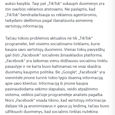
aukso kasykla. Taip pat „TikTok“ sukaupti duomenys yra
itin svarbūs reklamos atstovams. Ne paslaptis, kad
„TikTok“ bendradarbiauja su reklamos agentūromis,
taikydami skelbimus pagal išanalizuota asmeninę
vartotojų informaciją.
Tačiau tokios problemos aktualios ne tik „TikTok“
programėlei, bet visiems socialiniams tinklams, kurie
kaupia savo vartotojų duomenis. Vienas tokių pavyzdžių
gali būti „Facebook“ socialinės žiniasklaidos platforma.
„Facebook“ yra laikomas vienu didžiausiu socialiniu tinklu
pasaulyje ir ne karta buvo kaltinamas ne visai skaidria
duomenų kaupimo politika. Be „Google“, „Facebook“ yra
vienintelė įmonė turinti tokio lygio išsamią informaciją
apie savo klientus. Informaciją ši įmonė kaupia
pasinaudodama sekimo slapukais, veido atpažinimo
sistema, veiklos pačioje programėlėje analizės pagalba.
Nors „Facebook“ visada tikino, kad vartotojų informacija
dalijasi tik ją anonimizavus ir gavus jų leidimą, tačiau buvo
užfiksuoti duomenys, kad socialinis tinklas nutekina