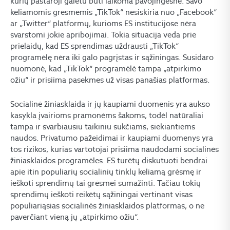
kurių pastaroji galėtu būti laikoma pavojingesnė. Savo
keliamomis grėsmėmis „TikTok“ nesiskiria nuo „Facebook“
ar „Twitter“ platformų, kurioms ES institucijose nėra
svarstomi jokie apribojimai. Tokia situacija veda prie
prielaidų, kad ES sprendimas uždrausti „TikTok“
programėlę nėra iki galo pagrįstas ir sąžiningas. Susidaro
nuomonė, kad „TikTok“ programėlė tampa „atpirkimo
ožiu“ ir prisiima pasekmes už visas panašias platformas.
Socialinė žiniasklaida ir jų kaupiami duomenis yra aukso
kasykla įvairioms pramonėms šakoms, todėl natūraliai
tampa ir svarbiausiu taikiniu sukčiams, siekiantiems
naudos. Privatumo pažeidimai ir kaupiami duomenys yra
tos rizikos, kurias vartotojai prisiima naudodami socialinės
žiniasklaidos programėles. ES turėtų diskutuoti bendrai
apie itin populiarių socialinių tinklų keliamą grėsmę ir
ieškoti sprendimų tai grėsmei sumažinti. Tačiau tokių
sprendimų ieškoti reikėtų sąžiningai vertinant visas
populiariąsias socialinės žiniasklaidos platformas, o ne
paverčiant vieną jų „atpirkimo ožiu“.