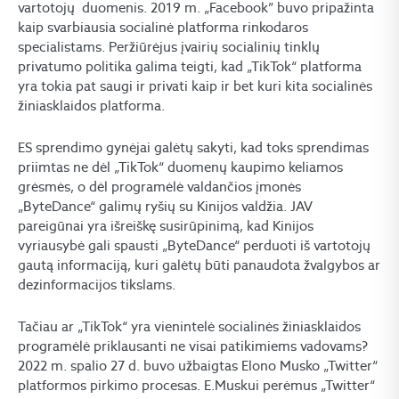
vartotojų duomenis. 2019 m. „Facebook” buvo pripažinta
kaip svarbiausia socialinė platforma rinkodaros
specialistams. Peržiūrėjus įvairių socialinių tinklų
privatumo politika galima teigti, kad „TikTok“ platforma
yra tokia pat saugi ir privati kaip ir bet kuri kita socialinės
žiniasklaidos platforma.
ES sprendimo gynėjai galėtų sakyti, kad toks sprendimas
priimtas ne dėl „TikTok“ duomenų kaupimo keliamos
grėsmės, o dėl programėlė valdančios įmonės
„ByteDance“ galimų ryšių su Kinijos valdžia. JAV
pareigūnai yra išreiškę susirūpinimą, kad Kinijos
vyriausybė gali spausti „ByteDance“ perduoti iš vartotojų
gautą informaciją, kuri galėtų būti panaudota žvalgybos ar
dezinformacijos tikslams.
Tačiau ar „TikTok“ yra vienintelė socialinės žiniasklaidos
programėlė priklausanti ne visai patikimiems vadovams?
2022 m. spalio 27 d. buvo užbaigtas Elono Musko „Twitter“
platformos pirkimo procesas. E.Muskui perėmus „Twitter“