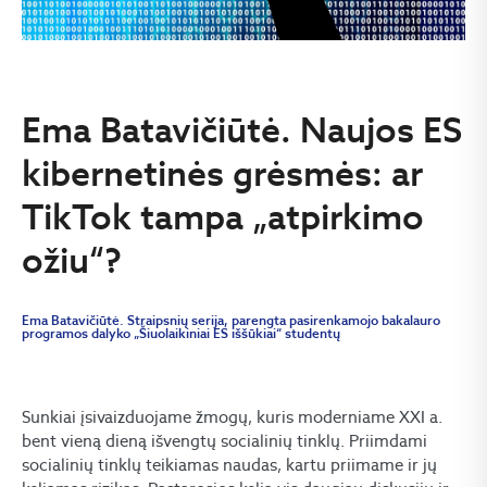
Ema Batavičiūtė. Naujos ES
kibernetinės grėsmės: ar
TikTok tampa „atpirkimo
ožiu“?
Ema Batavičiūtė. Straipsnių serija, parengta pasirenkamojo bakalauro
programos dalyko „Šiuolaikiniai ES iššūkiai“ studentų
Sunkiai įsivaizduojame žmogų, kuris moderniame XXI a.
bent vieną dieną išvengtų socialinių tinklų. Priimdami
socialinių tinklų teikiamas naudas, kartu priimame ir jų