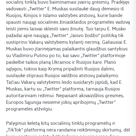
socialinį tinklą buvo baiminamasi įvairių grėsmių. Pradėjęs
vadovauti „Twitter“ E. Muskas susilaukė daug dėmesio iš
Rusijos, Kinijos ir Islamo valstybės atstovų, kurie bandė
spausti naująjį socialinės žiniasklaidos programėlės vadovą
leisti jiems laisvai skleisti savo žinutę. Tuo tarpu E. Musko
pažadai apie naująją „Twitter“ „laisvo žodžio“ politiką tik
sustiprino Vakarų valstybėms kylantį nerimą. Galiausiai E.
Muskas buvo įtarinėjamas palaikantis glaudžius santykius
su Vladimiru Putinu po to, kai savo „Twitter“ platformoje
paskelbė taikos planą Ukrainos ir Rusijos kare. Plano
sąlygos, tokios kaip Krymą pripažinti Rusijos dalimi,
susilaukė stipraus Rusijos valdžios atstovų palaikymo.
Tačiau Vakarų valstybėms leido susidaryti įspūdį, kad E.
Muskas, kartu su „Twitter“ platforma, tarnauja Rusijos
autoritariniam režimui. Nepaisant akivaizdžios grėsmės,
Europos Sąjunga nesiėmė jokių apribojimų „Twitter“
programėlės atžvilgiu.
Palyginus keletą kitų socialinių tinklų programėlių ir
„TikTok“ platformą nėra randama reikšmingų skirtumų, dėl