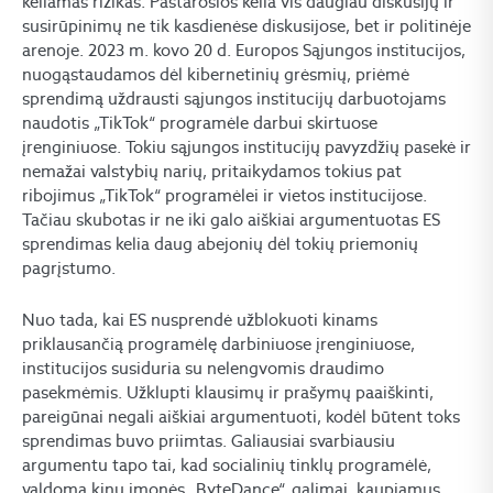
keliamas rizikas. Pastarosios kelia vis daugiau diskusijų ir
susirūpinimų ne tik kasdienėse diskusijose, bet ir politinėje
arenoje. 2023 m. kovo 20 d. Europos Sąjungos institucijos,
nuogąstaudamos dėl kibernetinių grėsmių, priėmė
sprendimą uždrausti sąjungos institucijų darbuotojams
naudotis „TikTok“ programėle darbui skirtuose
įrenginiuose. Tokiu sąjungos institucijų pavyzdžių pasekė ir
nemažai valstybių narių, pritaikydamos tokius pat
ribojimus „TikTok“ programėlei ir vietos institucijose.
Tačiau skubotas ir ne iki galo aiškiai argumentuotas ES
sprendimas kelia daug abejonių dėl tokių priemonių
pagrįstumo.
Nuo tada, kai ES nusprendė užblokuoti kinams
priklausančią programėlę darbiniuose įrenginiuose,
institucijos susiduria su nelengvomis draudimo
pasekmėmis. Užklupti klausimų ir prašymų paaiškinti,
pareigūnai negali aiškiai argumentuoti, kodėl būtent toks
sprendimas buvo priimtas. Galiausiai svarbiausiu
argumentu tapo tai, kad socialinių tinklų programėlė,
valdoma kinų įmonės „ByteDance“, galimai kaupiamus