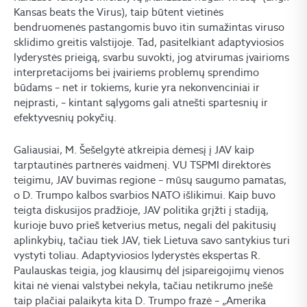
Kansas beats the Virus), taip būtent vietinės
bendruomenės pastangomis buvo itin sumažintas viruso
sklidimo greitis valstijoje. Tad, pasitelkiant adaptyviosios
lyderystės prieigą, svarbu suvokti, jog atvirumas įvairioms
interpretacijoms bei įvairiems problemų sprendimo
būdams – net ir tokiems, kurie yra nekonvenciniai ir
neįprasti, – kintant sąlygoms gali atnešti spartesnių ir
efektyvesnių pokyčių.
Galiausiai, M. Šešelgytė atkreipia dėmesį į JAV kaip
tarptautinės partnerės vaidmenį. VU TSPMI direktorės
teigimu, JAV buvimas regione – mūsų saugumo pamatas,
o D. Trumpo kalbos svarbios NATO išlikimui. Kaip buvo
teigta diskusijos pradžioje, JAV politika grįžti į stadiją,
kurioje buvo prieš ketverius metus, negali dėl pakitusių
aplinkybių, tačiau tiek JAV, tiek Lietuva savo santykius turi
vystyti toliau. Adaptyviosios lyderystės ekspertas R.
Paulauskas teigia, jog klausimų dėl įsipareigojimų vienos
kitai nė vienai valstybei nekyla, tačiau netikrumo įnešė
taip plačiai palaikyta kita D. Trumpo frazė – „Amerika