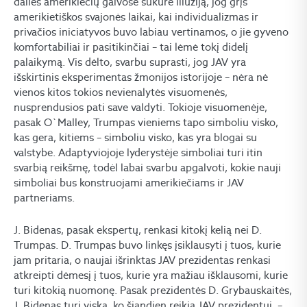
dalies amerikiečių galvose sukūrė iliuziją, jog grįš
amerikietiškos svajonės laikai, kai individualizmas ir
privačios iniciatyvos buvo labiau vertinamos, o jie gyveno
komfortabiliai ir pasitikinčiai – tai lėmė tokį didelį
palaikymą. Vis dėlto, svarbu suprasti, jog JAV yra
išskirtinis eksperimentas žmonijos istorijoje – nėra nė
vienos kitos tokios nevienalytės visuomenės,
nusprendusios pati save valdyti. Tokioje visuomenėje,
pasak O`Malley, Trumpas vieniems tapo simboliu visko,
kas gera, kitiems – simboliu visko, kas yra blogai su
valstybe. Adaptyviojoje lyderystėje simboliai turi itin
svarbią reikšmę, todėl labai svarbu apgalvoti, kokie nauji
simboliai bus konstruojami amerikiečiams ir JAV
partneriams.
J. Bidenas, pasak ekspertų, renkasi kitokį kelią nei D.
Trumpas. D. Trumpas buvo linkęs įsiklausyti į tuos, kurie
jam pritaria, o naujai išrinktas JAV prezidentas renkasi
atkreipti dėmesį į tuos, kurie yra mažiau išklausomi, kurie
turi kitokią nuomonę. Pasak prezidentės D. Grybauskaitės,
J. Bidenas turi viską, ko šiandien reikia JAV prezidentui, –