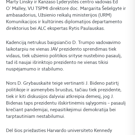
Marty Linsky ir Kanzaso Lyderystės centro vadovas Ed
O`Malley, VU TSPMI direktorė doc. Margarita Šešelgytė ir
ambasadorius, Užsienio reikalų ministerijos (URM)
Komunikacijos ir kultūrinės diplomatijos departamento
direktorius bei ALC ekspertas Rytis Paulauskas.
Kadenciją netrukus baigsiančio D. Trumpo vadovavimo
laikotarpiu ne vienas JAV prezidento sprendimas tiek
vidaus, tiek užsienio politikos srityse nustebino pasaulį,
tad iš naujai išrinktojo prezidento ne vienas tikisi
nuspėjamumo ir stabilumo.
Nors D. Grybauskaitė teigė vertinanti J. Bideno patirtį
politikoje ir asmenybės bruožus, tačiau tiek prezidentė,
tiek ir kiti diskusijos dalyviai atkreipia dėmesį, jog J.
Bidenas taps prezidentu išskirtinėmis sąlygomis – pasaulį
krečiant pandemijai, nepasitikėjimui demokratija bei
tarptautiniam nestabilumui.
Dėl šios priežasties Harvardo universiteto Kennedy