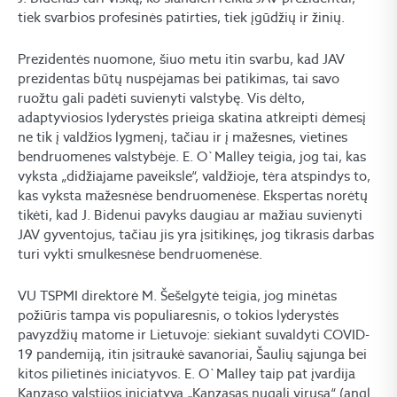
tiek svarbios profesinės patirties, tiek įgūdžių ir žinių.
Prezidentės nuomone, šiuo metu itin svarbu, kad JAV
prezidentas būtų nuspėjamas bei patikimas, tai savo
ruožtu gali padėti suvienyti valstybę. Vis dėlto,
adaptyviosios lyderystės prieiga skatina atkreipti dėmesį
ne tik į valdžios lygmenį, tačiau ir į mažesnes, vietines
bendruomenes valstybėje. E. O`Malley teigia, jog tai, kas
vyksta „didžiajame paveiksle“, valdžioje, tėra atspindys to,
kas vyksta mažesnėse bendruomenėse. Ekspertas norėtų
tikėti, kad J. Bidenui pavyks daugiau ar mažiau suvienyti
JAV gyventojus, tačiau jis yra įsitikinęs, jog tikrasis darbas
turi vykti smulkesnėse bendruomenėse.
VU TSPMI direktorė M. Šešelgytė teigia, jog minėtas
požiūris tampa vis populiaresnis, o tokios lyderystės
pavyzdžių matome ir Lietuvoje: siekiant suvaldyti COVID-
19 pandemiją, itin įsitraukė savanoriai, Šaulių sąjunga bei
kitos pilietinės iniciatyvos. E. O`Malley taip pat įvardija
Kanzaso valstijos iniciatyvą „Kanzasas nugali virusą“ (angl.