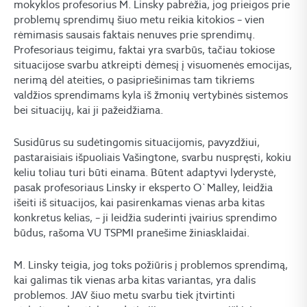
mokyklos profesorius M. Linsky pabrėžia, jog prieigos prie
problemų sprendimų šiuo metu reikia kitokios – vien
rėmimasis sausais faktais nenuves prie sprendimų.
Profesoriaus teigimu, faktai yra svarbūs, tačiau tokiose
situacijose svarbu atkreipti dėmesį į visuomenės emocijas,
nerimą dėl ateities, o pasipriešinimas tam tikriems
valdžios sprendimams kyla iš žmonių vertybinės sistemos
bei situacijų, kai ji pažeidžiama.
Susidūrus su sudėtingomis situacijomis, pavyzdžiui,
pastaraisiais išpuoliais Vašingtone, svarbu nuspręsti, kokiu
keliu toliau turi būti einama. Būtent adaptyvi lyderystė,
pasak profesoriaus Linsky ir eksperto O`Malley, leidžia
išeiti iš situacijos, kai pasirenkamas vienas arba kitas
konkretus kelias, – ji leidžia suderinti įvairius sprendimo
būdus, rašoma VU TSPMI pranešime žiniasklaidai.
M. Linsky teigia, jog toks požiūris į problemos sprendimą,
kai galimas tik vienas arba kitas variantas, yra dalis
problemos. JAV šiuo metu svarbu tiek įtvirtinti