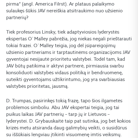
pirma“ (angl. America FiIrst). Ar plataus palaikymo
sulaukęs šūkis JAV nereiškia atsitraukimo nuo užsienio
partnerių?
Tiek profesorius Linsky, tiek adaptyviosios lyderystės
ekspertas O`Malley pabrėžia, jog niekas negali prieštarauti
tokiai frazei. O`Malley teigia, jog dėl įsipareigojimų
užsienio partneriams ir tarptautinėms organizacijoms JAV
gyventojai nesijautė prioritetu valstybei. Todėl tam, kad
JAV būtų patikima ir aktyvi partnerė, pirmiausia svarbu
konsoliduoti valstybės vidaus politiką ir bendruomenę,
suteikti gyventojams užtikrintumo, jog yra svarbiausias
valstybės prioritetas, jausmą.
D. Trumpas, pasirinkęs tokią frazę, tapo šios ilgametės
problemos simboliu. Abu JAV ekspertai teigia, jog tai
puikus laikas JAV partnerių – tarp jų ir Lietuvos –
lyderystei. D. Grybauskaitė taip pat sutinka, jog bet kokios
krizės metu atsiranda daug galimybių veikti, o susidūrus
su iššūkiais lengviau įtikinti visuomenę imtis veiksmų.