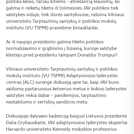
politika keisis, tačiau kitiems – atnešančią klausimų, ko
galima ir reikėtų tikėtis iš tolimesnės JAV politikos tiek
valstybės viduje, tiek išorės santykiuose, rašoma Vilniaus
universiteto Tarptautinių santykių ir politikos mokslų
instituto (VU TSPMI) pranešime žiniasklaidai.
Ar iš naujojo prezidento galima tikėtis politikos
normalizavimo ir grąžinimo į būseną, kurioje valstybė
klestėjo prieš prezidentu tampant Donaldui Trumpui?
Vilniaus universiteto Tarptautinių santykių ir politikos
mokslų instituto (VU TSPMI) Adaptyviosios lyderystės
centras (ALC) surengė diskusiją apie tai, kaip JAV buvo
valdoma pastaruosius ketverius metus ir kokios lyderystės
valstybei reikia dabar – pandemijos, tarptautinio
nestabilumo ir vertybių sandūros metu.
Diskusijoje dalyvavo kadenciją baigusi Lietuvos prezidentė
Dalia Grybauskaitė, JAV adaptyviosios lyderystės ekspertai
Harvardo universiteto Kennedy mokyklos profesorius