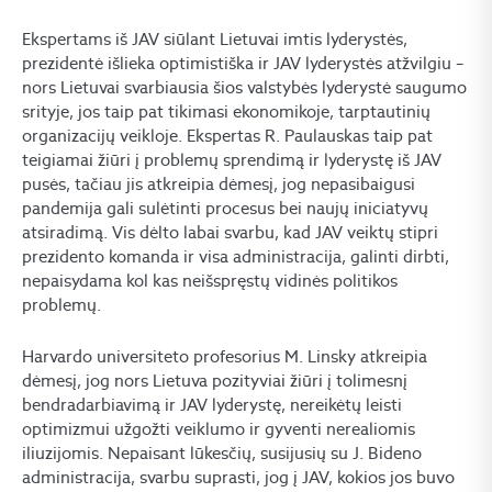
Ekspertams iš JAV siūlant Lietuvai imtis lyderystės,
prezidentė išlieka optimistiška ir JAV lyderystės atžvilgiu –
nors Lietuvai svarbiausia šios valstybės lyderystė saugumo
srityje, jos taip pat tikimasi ekonomikoje, tarptautinių
organizacijų veikloje. Ekspertas R. Paulauskas taip pat
teigiamai žiūri į problemų sprendimą ir lyderystę iš JAV
pusės, tačiau jis atkreipia dėmesį, jog nepasibaigusi
pandemija gali sulėtinti procesus bei naujų iniciatyvų
atsiradimą. Vis dėlto labai svarbu, kad JAV veiktų stipri
prezidento komanda ir visa administracija, galinti dirbti,
nepaisydama kol kas neišspręstų vidinės politikos
problemų.
Harvardo universiteto profesorius M. Linsky atkreipia
dėmesį, jog nors Lietuva pozityviai žiūri į tolimesnį
bendradarbiavimą ir JAV lyderystę, nereikėtų leisti
optimizmui užgožti veiklumo ir gyventi nerealiomis
iliuzijomis. Nepaisant lūkesčių, susijusių su J. Bideno
administracija, svarbu suprasti, jog į JAV, kokios jos buvo