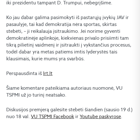
iki prezidentu tampant D. Trumpui, nebegrįšime.
Ko jau dabar galima pasimokyti iš pastarųjų įvykių JAV ir
pasaulyje, tai kad demokratija nėra sportas, skirtas
stebėti, – ji reikalauja įsitraukimo. Jei norime gyventi
demokratinėje aplinkoje, kiekvienas privalo prisiimti tam
tikrą pilietinį vaidmenį ir įsitraukti į vykstančius procesus,
todėl dabar yra metas patiems imtis lyderystės tais
klausimais, kurie mums yra svarbūs.
Perspausdinta iš
lrt.lt
Šiame komentare pateikiama autoriaus nuomonė, VU
TSPMI už jo turinį neatsako.
Diskusijos premjerą galėsite stebėti šiandien (sausio 19 d.)
nuo 18 val.
VU TSPMI Facebook
ir
Youtube paskyrose
.