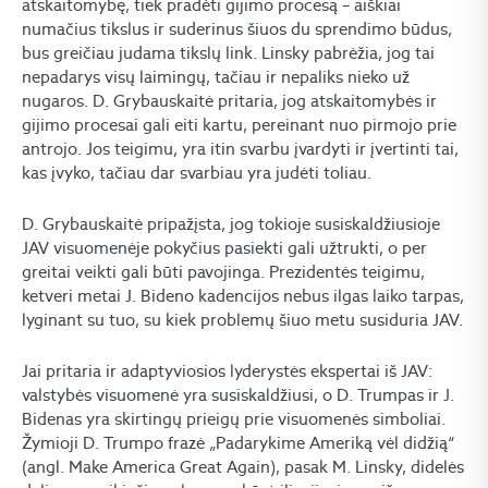
atskaitomybę, tiek pradėti gijimo procesą – aiškiai
numačius tikslus ir suderinus šiuos du sprendimo būdus,
bus greičiau judama tikslų link. Linsky pabrėžia, jog tai
nepadarys visų laimingų, tačiau ir nepaliks nieko už
nugaros. D. Grybauskaitė pritaria, jog atskaitomybės ir
gijimo procesai gali eiti kartu, pereinant nuo pirmojo prie
antrojo. Jos teigimu, yra itin svarbu įvardyti ir įvertinti tai,
kas įvyko, tačiau dar svarbiau yra judėti toliau.
D. Grybauskaitė pripažįsta, jog tokioje susiskaldžiusioje
JAV visuomenėje pokyčius pasiekti gali užtrukti, o per
greitai veikti gali būti pavojinga. Prezidentės teigimu,
ketveri metai J. Bideno kadencijos nebus ilgas laiko tarpas,
lyginant su tuo, su kiek problemų šiuo metu susiduria JAV.
Jai pritaria ir adaptyviosios lyderystės ekspertai iš JAV:
valstybės visuomenė yra susiskaldžiusi, o D. Trumpas ir J.
Bidenas yra skirtingų prieigų prie visuomenės simboliai.
Žymioji D. Trumpo frazė „Padarykime Ameriką vėl didžią“
(angl. Make America Great Again), pasak M. Linsky, didelės