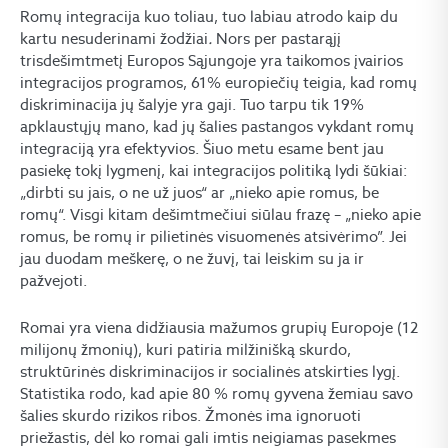
Romų integracija kuo toliau, tuo labiau atrodo kaip du
kartu nesuderinami žodžiai
.
Nors per pastarąjį
trisdešimtmetį Europos Sąjungoje yra taikomos įvairios
integracijos programos, 61% europiečių teigia, kad romų
diskriminacija jų šalyje yra gaji. Tuo tarpu tik 19%
apklaustųjų mano, kad jų šalies pastangos vykdant romų
integraciją yra efektyvios. Šiuo metu esame bent jau
pasiekę tokį lygmenį, kai integracijos politiką lydi šūkiai:
„dirbti su jais, o ne už juos“ ar „nieko apie romus, be
romų“. Visgi kitam dešimtmečiui siūlau frazę – „nieko apie
romus, be romų ir pilietinės visuomenės atsivėrimo”. Jei
jau duodam meškerę, o ne žuvį, tai leiskim su ja ir
pažvejoti.
Romai yra viena didžiausia mažumos grupių Europoje (12
milijonų žmonių), kuri patiria milžinišką skurdo,
struktūrinės diskriminacijos ir socialinės atskirties lygį.
Statistika rodo, kad apie 80 % romų gyvena žemiau savo
šalies skurdo rizikos ribos. Žmonės ima ignoruoti
priežastis, dėl ko romai gali imtis neigiamas pasekmes