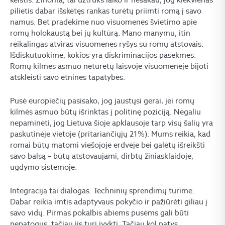
pilietis dabar išskėtęs rankas turėtų priimti romą į savo
namus. Bet pradėkime nuo visuomenės švietimo apie
romų holokaustą bei jų kultūrą. Mano manymu, itin
reikalingas atviras visuomenės ryšys su romų atstovais.
Išdiskutuokime, kokios yra diskriminacijos pasekmės.
Romų kilmės asmuo neturėtų laisvoje visuomenėje bijoti
atskleisti savo etninės tapatybės.
Pusė europiečių pasisako, jog jaustųsi gerai, jei romų
kilmės asmuo būtų išrinktas į politinę poziciją. Negaliu
nepaminėti, jog Lietuva šioje apklausoje tarp visų šalių yra
paskutinėje vietoje (pritariančiųjų 21%). Mums reikia, kad
romai būtų matomi viešojoje erdvėje bei galėtų išreikšti
savo balsą – būtų atstovaujami, dirbtų žiniasklaidoje,
ugdymo sistemoje.
Integracija tai dialogas. Techninių sprendimų turime.
Dabar reikia imtis adaptyvaus pokyčio ir pažiūrėti giliau į
savo vidų. Pirmas pokalbis abiems pusėms gali būti
nepatogus, tačiau jis turi įvykti. Tačiau kol patys