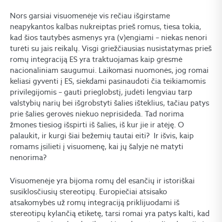
Nors garsiai visuomenėje vis rečiau išgirstame
neapykantos kalbas nukreiptas prieš romus, tiesa tokia,
kad šios tautybės asmenys yra (v)engiami – niekas nenori
turėti su jais reikalų. Visgi griežčiausias nusistatymas prieš
romų integraciją ES yra traktuojamas kaip grėsmė
nacionaliniam saugumui. Laikomasi nuomonės, jog romai
keliasi gyventi į ES, siekdami pasinaudoti čia teikiamomis
privilegijomis – gauti prieglobstį, judėti lengviau tarp
valstybių narių bei išgrobstyti šalies išteklius, tačiau patys
prie šalies gerovės niekuo neprisideda. Tad norima
žmones tiesiog išspirti iš šalies, iš kur jie ir atėję. O
palaukit, ir kurgi šiai bežemių tautai eiti? Ir išvis, kaip
romams įsilieti į visuomenę, kai jų šalyje nė matyti
nenorima?
Visuomenėje yra bijoma romų dėl esančių ir istoriškai
susiklosčiusių stereotipų. Europiečiai atsisako
atsakomybės už romų integraciją priklijuodami iš
stereotipų kylančią etiketę, tarsi romai yra patys kalti, kad