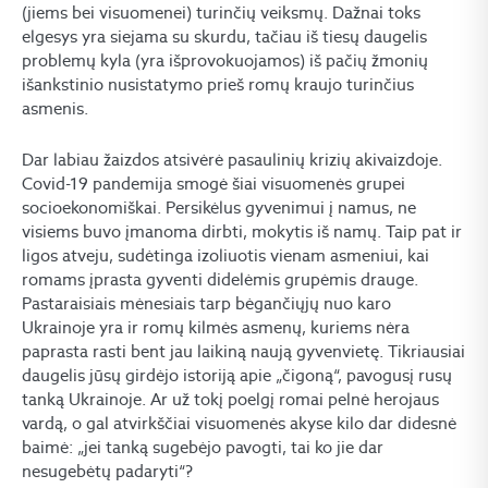
(jiems bei visuomenei) turinčių veiksmų. Dažnai toks
elgesys yra siejama su skurdu, tačiau iš tiesų daugelis
problemų kyla (yra išprovokuojamos) iš pačių žmonių
išankstinio nusistatymo prieš romų kraujo turinčius
asmenis.
Dar labiau žaizdos atsivėrė pasaulinių krizių akivaizdoje.
Covid-19 pandemija smogė šiai visuomenės grupei
socioekonomiškai. Persikėlus gyvenimui į namus, ne
visiems buvo įmanoma dirbti, mokytis iš namų. Taip pat ir
ligos atveju, sudėtinga izoliuotis vienam asmeniui, kai
romams įprasta gyventi didelėmis grupėmis drauge.
Pastaraisiais mėnesiais tarp bėgančiųjų nuo karo
Ukrainoje yra ir romų kilmės asmenų, kuriems nėra
paprasta rasti bent jau laikiną naują gyvenvietę. Tikriausiai
daugelis jūsų girdėjo istoriją apie „čigoną“, pavogusį rusų
tanką Ukrainoje. Ar už tokį poelgį romai pelnė herojaus
vardą, o gal atvirkščiai visuomenės akyse kilo dar didesnė
baimė: „jei tanką sugebėjo pavogti, tai ko jie dar
nesugebėtų padaryti“?