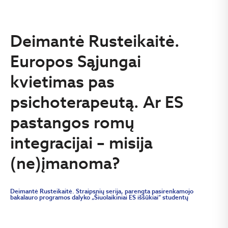
Deimantė Rusteikaitė.
Europos Sąjungai
kvietimas pas
psichoterapeutą. Ar ES
pastangos romų
integracijai – misija
(ne)įmanoma?
Deimantė Rusteikaitė. Straipsnių serija, parengta pasirenkamojo
bakalauro programos dalyko „Šiuolaikiniai ES iššūkiai“ studentų