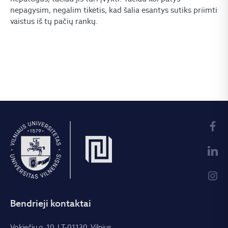
nepagysim, negalim tikėtis, kad šalia esantys sutiks priimti
vaistus iš tų pačių rankų.
Bendrieji kontaktai
Vokiečių g. 10, LT-01130, Vilnius