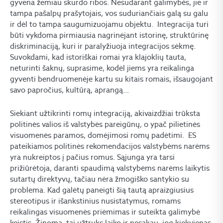
gyvena žemiau skurdo ribos. Nesudarant galimybės, jie ir
tampa pašalpų prašytojais, vos suduriančiais galą su galu
ir dėl to tampa saugumizuojamu objektu. Integracija turi
būti vykdoma pirmiausia nagrinėjant istorinę, struktūrinę
diskriminaciją, kuri ir paralyžiuoja integracijos sėkmę.
Suvokdami, kad istoriškai romai yra klajoklių tauta,
neturinti šaknų, suprasime, kodėl jiems yra reikalinga
gyventi bendruomenėje kartu su kitais romais, išsaugojant
savo papročius, kultūrą, aprangą…
Siekiant užtikrinti romų integraciją, akivaizdžiai trūksta
politinės valios iš valstybės pareigūnų, o ypač pilietinės
visuomenės paramos, domėjimosi romų padėtimi. ES
pateikiamos politinės rekomendacijos valstybėms narėms
yra nukreiptos į pačius romus. Sąjunga yra tarsi
prižiūrėtoja, daranti spaudimą valstybėms narėms laikytis
sutartų direktyvų, tačiau nėra žmogiško santykio su
problema. Kad galėtų paneigti šią tautą apraizgiusius
stereotipus ir išankstinius nusistatymus, romams
reikalingas visuomenės priėmimas ir suteikta galimybė
keistis. Žinoma, tai užtruks laiko ir nesakau, jog kiekvienas