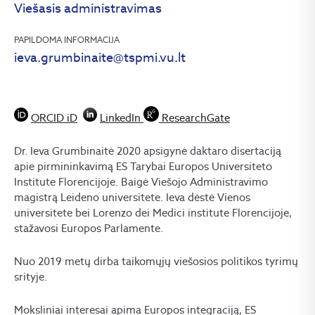
Viešasis administravimas
PAPILDOMA INFORMACIJA
ieva.grumbinaite@tspmi.vu.lt
ORCID iD
LinkedIn
ResearchGate
Dr. Ieva Grumbinaitė 2020 apsigynė daktaro disertaciją
apie pirmininkavimą ES Tarybai Europos Universiteto
Institute Florencijoje. Baigė Viešojo Administravimo
magistrą Leideno universitete. Ieva dėstė Vienos
universitete bei Lorenzo dei Medici institute Florencijoje,
stažavosi Europos Parlamente.
Nuo 2019 metų dirba taikomųjų viešosios politikos tyrimų
srityje.
Moksliniai interesai apima Europos integraciją, ES