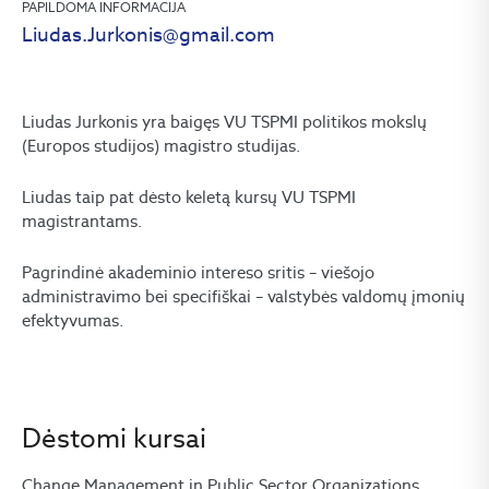
PAPILDOMA INFORMACIJA
Liudas.Jurkonis@gmail.com
Liudas Jurkonis yra baigęs VU TSPMI politikos mokslų
(Europos studijos) magistro studijas.
Liudas taip pat dėsto keletą kursų VU TSPMI
magistrantams.
Pagrindinė akademinio intereso sritis – viešojo
administravimo bei specifiškai – valstybės valdomų įmonių
efektyvumas.
Dėstomi kursai
Change Management in Public Sector Organizations