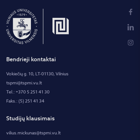
Bendrieji kontaktai
Vokiečių g. 10, LT-01130, Vilnius
tspmi@tspmi.vu.lt
Tel.: +370 5 251 41 30
Faks.: (5) 251 41 34
Studijų klausimais
vilius.mickunas@tspmi.vu.lt