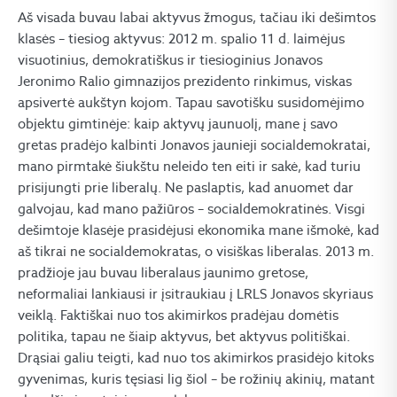
Aš visada buvau labai aktyvus žmogus, tačiau iki dešimtos
klasės – tiesiog aktyvus: 2012 m. spalio 11 d. laimėjus
visuotinius, demokratiškus ir tiesioginius Jonavos
Jeronimo Ralio gimnazijos prezidento rinkimus, viskas
apsivertė aukštyn kojom. Tapau savotišku susidomėjimo
objektu gimtinėje: kaip aktyvų jaunuolį, mane į savo
gretas pradėjo kalbinti Jonavos jaunieji socialdemokratai,
mano pirmtakė šiukštu neleido ten eiti ir sakė, kad turiu
prisijungti prie liberalų. Ne paslaptis, kad anuomet dar
galvojau, kad mano pažiūros – socialdemokratinės. Visgi
dešimtoje klasėje prasidėjusi ekonomika mane išmokė, kad
aš tikrai ne socialdemokratas, o visiškas liberalas. 2013 m.
pradžioje jau buvau liberalaus jaunimo gretose,
neformaliai lankiausi ir įsitraukiau į LRLS Jonavos skyriaus
veiklą. Faktiškai nuo tos akimirkos pradėjau domėtis
politika, tapau ne šiaip aktyvus, bet aktyvus politiškai.
Drąsiai galiu teigti, kad nuo tos akimirkos prasidėjo kitoks
gyvenimas, kuris tęsiasi lig šiol – be rožinių akinių, matant