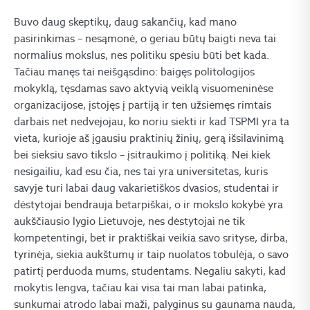
Buvo daug skeptikų, daug sakančių, kad mano
pasirinkimas – nesąmonė, o geriau būtų baigti neva tai
normalius mokslus, nes politiku spėsiu būti bet kada.
Tačiau manęs tai neišgąsdino: baigęs politologijos
mokyklą, tęsdamas savo aktyvią veiklą visuomeninėse
organizacijose, įstojęs į partiją ir ten užsiėmęs rimtais
darbais net nedvejojau, ko noriu siekti ir kad TSPMI yra ta
vieta, kurioje aš įgausiu praktinių žinių, gerą išsilavinimą
bei sieksiu savo tikslo – įsitraukimo į politiką. Nei kiek
nesigailiu, kad esu čia, nes tai yra universitetas, kuris
savyje turi labai daug vakarietiškos dvasios, studentai ir
dėstytojai bendrauja betarpiškai, o ir mokslo kokybė yra
aukščiausio lygio Lietuvoje, nes dėstytojai ne tik
kompetentingi, bet ir praktiškai veikia savo srityse, dirba,
tyrinėja, siekia aukštumų ir taip nuolatos tobulėja, o savo
patirtį perduoda mums, studentams. Negaliu sakyti, kad
mokytis lengva, tačiau kai visa tai man labai patinka,
sunkumai atrodo labai maži, palyginus su gaunama nauda,