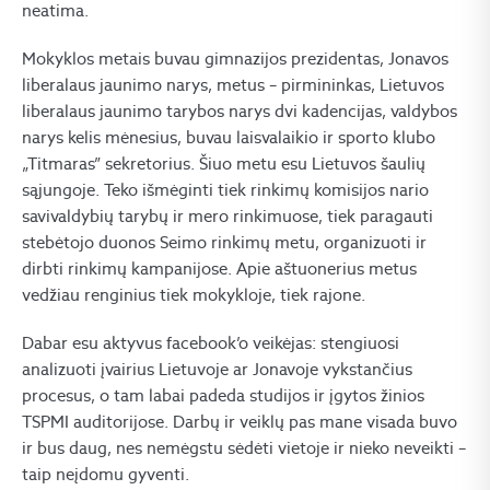
neatima.
Mokyklos metais buvau gimnazijos prezidentas, Jonavos
liberalaus jaunimo narys, metus – pirmininkas, Lietuvos
liberalaus jaunimo tarybos narys dvi kadencijas, valdybos
narys kelis mėnesius, buvau laisvalaikio ir sporto klubo
„Titmaras” sekretorius. Šiuo metu esu Lietuvos šaulių
sąjungoje. Teko išmėginti tiek rinkimų komisijos nario
savivaldybių tarybų ir mero rinkimuose, tiek paragauti
stebėtojo duonos Seimo rinkimų metu, organizuoti ir
dirbti rinkimų kampanijose. Apie aštuonerius metus
vedžiau renginius tiek mokykloje, tiek rajone.
Dabar esu aktyvus facebook’o veikėjas: stengiuosi
analizuoti įvairius Lietuvoje ar Jonavoje vykstančius
procesus, o tam labai padeda studijos ir įgytos žinios
TSPMI auditorijose. Darbų ir veiklų pas mane visada buvo
ir bus daug, nes nemėgstu sėdėti vietoje ir nieko neveikti –
taip neįdomu gyventi.