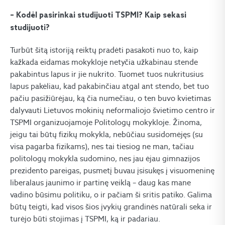
– Kodėl pasirinkai studijuoti TSPMI? Kaip sekasi
studijuoti?
Turbūt šitą istoriją reiktų pradėti pasakoti nuo to, kaip
kažkada eidamas mokykloje netyčia užkabinau stende
pakabintus lapus ir jie nukrito. Tuomet tuos nukritusius
lapus pakėliau, kad pakabinčiau atgal ant stendo, bet tuo
pačiu pasižiūrėjau, ką čia numečiau, o ten buvo kvietimas
dalyvauti Lietuvos mokinių neformaliojo švietimo centro ir
TSPMI organizuojamoje Politologų mokykloje. Žinoma,
jeigu tai būtų fizikų mokykla, nebūčiau susidomėjęs (su
visa pagarba fizikams), nes tai tiesiog ne man, tačiau
politologų mokykla sudomino, nes jau ėjau gimnazijos
prezidento pareigas, pusmetį buvau įsisukęs į visuomeninę
liberalaus jaunimo ir partinę veiklą – daug kas mane
vadino būsimu politiku, o ir pačiam ši sritis patiko. Galima
būtų teigti, kad visos šios įvykių grandinės natūrali seka ir
turėjo būti stojimas į TSPMI, ką ir padariau.