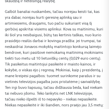
skaudžią ir neteisingą realybę.
Galbūt banaliai nuskambės, tačiau norėjau keisti tai, kas
yra dabar, norėjau kurti geresnę aplinką sau ir
artimiesiems, draugams, tuo pačiu sukuriant visą šį
gerbūvį apskritai visiems aplinkui. Kova su maitinimu, kuri
iki šiol yra nesibaigusi, būtų tas kertinis taškas, nuo kurio
prasidėjo realūs darbai ir kovinga pradžia: jei trumpai, tai
neskaidriai Jonavos mokyklų maitintojo konkursą laimėjo
bendrovė, kuri pasišovė nemokamą maitinimą mokiniams
tiekti tuo metu už 10 lietuviškų centų (0,029 euro centų).
Tik pasikeitus maitintojui pasikeitė ir maisto kainos, ir
kokybė, o viskas ėjo į regresą. Mokiniai, kaip į prezidentą, į
mane kreipėsi pagalbos: tuomet surinkome parašus ir su
vietinės televizijos pagalba juos pristatėme į savivaldybę.
Ten irgi buvo liapsusų, tačiau didžiausia bėda, kad niekam
tai nebuvo įdomu. Teko lankytis net LNK televizijoje,
tačiau nieko išpešti iš to nepavyko – niekas nepasikeitė.
Niekas nepasikeitė ir iki šiandien, nors praėjo jau 3,5 metų: