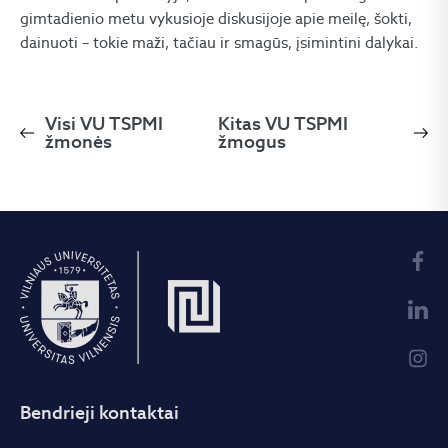
gimtadienio metu vykusioje diskusijoje apie meilę, šokti,
dainuoti – tokie maži, tačiau ir smagūs, įsimintini dalykai.
Visi VU TSPMI
Kitas VU TSPMI
žmonės
žmogus
Bendrieji kontaktai