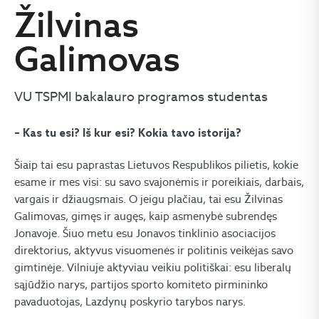
Žilvinas
Galimovas
VU TSPMI bakalauro programos studentas
– Kas tu esi? Iš kur esi? Kokia tavo istorija?
Šiaip tai esu paprastas Lietuvos Respublikos pilietis, kokie
esame ir mes visi: su savo svajonėmis ir poreikiais, darbais,
vargais ir džiaugsmais. O jeigu plačiau, tai esu Žilvinas
Galimovas, gimęs ir augęs, kaip asmenybė subrendęs
Jonavoje. Šiuo metu esu Jonavos tinklinio asociacijos
direktorius, aktyvus visuomenės ir politinis veikėjas savo
gimtinėje. Vilniuje aktyviau veikiu politiškai: esu liberalų
sąjūdžio narys, partijos sporto komiteto pirmininko
pavaduotojas, Lazdynų poskyrio tarybos narys.