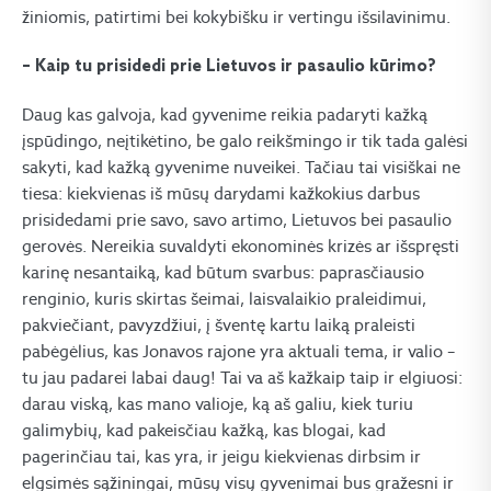
žiniomis, patirtimi bei kokybišku ir vertingu išsilavinimu.
– Kaip tu prisidedi prie Lietuvos ir pasaulio kūrimo?
Daug kas galvoja, kad gyvenime reikia padaryti kažką
įspūdingo, neįtikėtino, be galo reikšmingo ir tik tada galėsi
sakyti, kad kažką gyvenime nuveikei. Tačiau tai visiškai ne
tiesa: kiekvienas iš mūsų darydami kažkokius darbus
prisidedami prie savo, savo artimo, Lietuvos bei pasaulio
gerovės. Nereikia suvaldyti ekonominės krizės ar išspręsti
karinę nesantaiką, kad būtum svarbus: paprasčiausio
renginio, kuris skirtas šeimai, laisvalaikio praleidimui,
pakviečiant, pavyzdžiui, į šventę kartu laiką praleisti
pabėgėlius, kas Jonavos rajone yra aktuali tema, ir valio –
tu jau padarei labai daug! Tai va aš kažkaip taip ir elgiuosi:
darau viską, kas mano valioje, ką aš galiu, kiek turiu
galimybių, kad pakeisčiau kažką, kas blogai, kad
pagerinčiau tai, kas yra, ir jeigu kiekvienas dirbsim ir
elgsimės sąžiningai, mūsų visų gyvenimai bus gražesni ir