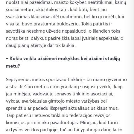
nuolatiniai pažeidimai, maisto kokybės neatitikimai, kainų
šuoliai neturi jokio įtakos tam, kad būtų bent jau
svarstomas klausimas dėl maitinimo, bet ko gi norėti, kai
visa tai buvo prastumta buldozeriu. Tokia patirtis ir
savotiška nesėkmė užvedė nepasiduoti, o šiandien toks
noras keisti dalykus pasireiškia labai įvairiais aspektais, o
daug planų ateityje dar tik laukia.
– Kokia veikla užsiėmei mokyklos bei užsiimi studijų
metu?
Septynerius metus sportavau tinklinį – tai mano gyvenimo
aistra. Ir šiuo metu su tuo yra daug susijusių veiklų: kaip
jau minėjau, vadovauju Jonavos tinklinio asociacijai,
vykdau svarbiausias gimtojo miesto varžybas bei
sprendžiu ar padedu išspręsti aktualiausius klausimus.
Taip pat esu Lietuvos tinklinio federacijos revizijos
komisijos pirmininko pavaduotojas. Minėjau, kad turiu
aktyvios veiklos partijoje, tačiau tai ypatingai daug laiko