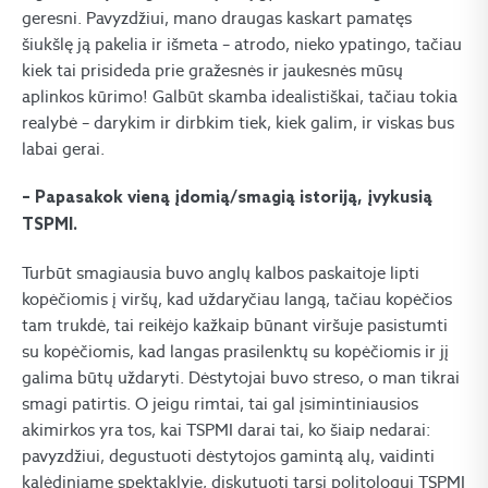
geresni. Pavyzdžiui, mano draugas kaskart pamatęs
šiukšlę ją pakelia ir išmeta – atrodo, nieko ypatingo, tačiau
kiek tai prisideda prie gražesnės ir jaukesnės mūsų
aplinkos kūrimo! Galbūt skamba idealistiškai, tačiau tokia
realybė – darykim ir dirbkim tiek, kiek galim, ir viskas bus
labai gerai.
– Papasakok vieną įdomią/smagią istoriją, įvykusią
TSPMI.
Turbūt smagiausia buvo anglų kalbos paskaitoje lipti
kopėčiomis į viršų, kad uždaryčiau langą, tačiau kopėčios
tam trukdė, tai reikėjo kažkaip būnant viršuje pasistumti
su kopėčiomis, kad langas prasilenktų su kopėčiomis ir jį
galima būtų uždaryti. Dėstytojai buvo streso, o man tikrai
smagi patirtis. O jeigu rimtai, tai gal įsimintiniausios
akimirkos yra tos, kai TSPMI darai tai, ko šiaip nedarai:
pavyzdžiui, degustuoti dėstytojos gamintą alų, vaidinti
kalėdiniame spektaklyje, diskutuoti tarsi politologui TSPMI