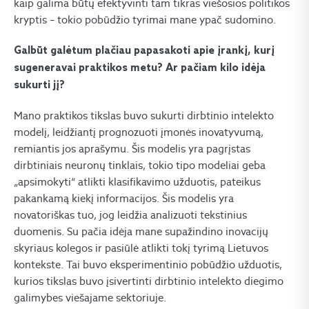
kaip galima būtų efektyvinti tam tikras viešosios politikos
kryptis – tokio pobūdžio tyrimai mane ypač sudomino.
Galbūt galėtum plačiau papasakoti apie įrankį, kurį
sugeneravai praktikos metu? Ar pačiam kilo idėja
sukurti jį?
Mano praktikos tikslas buvo sukurti dirbtinio intelekto
modelį, leidžiantį prognozuoti įmonės inovatyvumą,
remiantis jos aprašymu. Šis modelis yra pagrįstas
dirbtiniais neuronų tinklais, tokio tipo modeliai geba
„apsimokyti“ atlikti klasifikavimo užduotis, pateikus
pakankamą kiekį informacijos. Šis modelis yra
novatoriškas tuo, jog leidžia analizuoti tekstinius
duomenis. Su pačia idėja mane supažindino inovacijų
skyriaus kolegos ir pasiūlė atlikti tokį tyrimą Lietuvos
kontekste. Tai buvo eksperimentinio pobūdžio užduotis,
kurios tikslas buvo įsivertinti dirbtinio intelekto diegimo
galimybes viešajame sektoriuje.