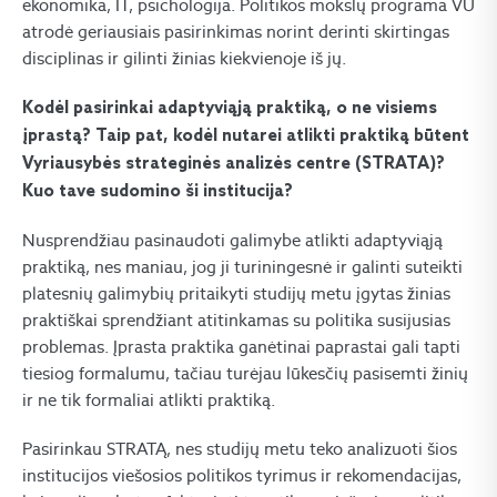
ekonomika, IT, psichologija. Politikos mokslų programa VU
atrodė geriausiais pasirinkimas norint derinti skirtingas
disciplinas ir gilinti žinias kiekvienoje iš jų.
Kodėl pasirinkai adaptyviąją praktiką, o ne visiems
įprastą? Taip pat, kodėl nutarei atlikti praktiką būtent
Vyriausybės strateginės analizės centre (STRATA)?
Kuo tave sudomino ši institucija?
Nusprendžiau pasinaudoti galimybe atlikti adaptyviąją
praktiką, nes maniau, jog ji turiningesnė ir galinti suteikti
platesnių galimybių pritaikyti studijų metu įgytas žinias
praktiškai sprendžiant atitinkamas su politika susijusias
problemas. Įprasta praktika ganėtinai paprastai gali tapti
tiesiog formalumu, tačiau turėjau lūkesčių pasisemti žinių
ir ne tik formaliai atlikti praktiką.
Pasirinkau STRATĄ, nes studijų metu teko analizuoti šios
institucijos viešosios politikos tyrimus ir rekomendacijas,