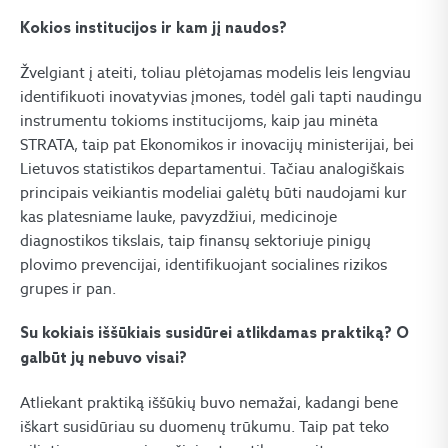
Kokios institucijos ir kam jį naudos?
Žvelgiant į ateiti, toliau plėtojamas modelis leis lengviau
identifikuoti inovatyvias įmones, todėl gali tapti naudingu
instrumentu tokioms institucijoms, kaip jau minėta
STRATA, taip pat Ekonomikos ir inovacijų ministerijai, bei
Lietuvos statistikos departamentui. Tačiau analogiškais
principais veikiantis modeliai galėtų būti naudojami kur
kas platesniame lauke, pavyzdžiui, medicinoje
diagnostikos tikslais, taip finansų sektoriuje pinigų
plovimo prevencijai, identifikuojant socialines rizikos
grupes ir pan.
Su kokiais iššūkiais susidūrei atlikdamas praktiką? O
galbūt jų nebuvo visai?
Atliekant praktiką iššūkių buvo nemažai, kadangi bene
iškart susidūriau su duomenų trūkumu. Taip pat teko