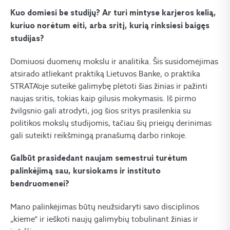
Kuo domiesi be studijų? Ar turi mintyse karjeros kelią,
kuriuo norėtum eiti, arba sritį, kurią rinksiesi baigęs
studijas?
Domiuosi duomenų mokslu ir analitika. Šis susidomėjimas
atsirado atliekant praktiką Lietuvos Banke, o praktika
STRATA‘oje suteikė galimybę plėtoti šias žinias ir pažinti
naujas sritis, tokias kaip gilusis mokymasis. Iš pirmo
žvilgsnio gali atrodyti, jog šios sritys prasilenkia su
politikos mokslų studijomis, tačiau šių prieigų derinimas
gali suteikti reikšmingą pranašumą darbo rinkoje.
Galbūt prasidedant naujam semestrui turėtum
palinkėjimą sau, kursiokams ir instituto
bendruomenei?
Mano palinkėjimas būtų neužsidaryti savo disciplinos
„kieme“ ir ieškoti naujų galimybių tobulinant žinias ir