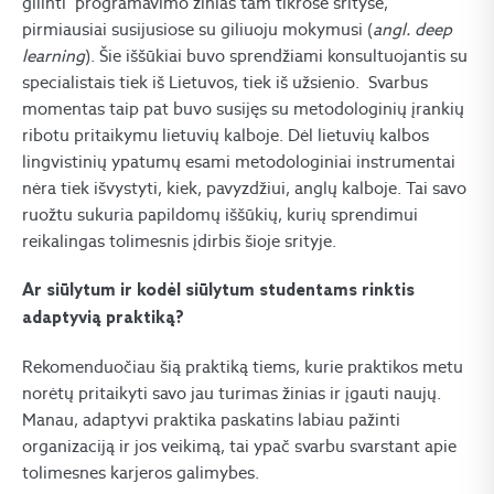
gilinti programavimo žinias tam tikrose srityse,
pirmiausiai susijusiose su giliuoju mokymusi (
angl. deep
learning
). Šie iššūkiai buvo sprendžiami konsultuojantis su
specialistais tiek iš Lietuvos, tiek iš užsienio. Svarbus
momentas taip pat buvo susijęs su metodologinių įrankių
ribotu pritaikymu lietuvių kalboje. Dėl lietuvių kalbos
lingvistinių ypatumų esami metodologiniai instrumentai
nėra tiek išvystyti, kiek, pavyzdžiui, anglų kalboje. Tai savo
ruožtu sukuria papildomų iššūkių, kurių sprendimui
reikalingas tolimesnis įdirbis šioje srityje.
Ar siūlytum ir kodėl siūlytum studentams rinktis
adaptyvią praktiką?
Rekomenduočiau šią praktiką tiems, kurie praktikos metu
norėtų pritaikyti savo jau turimas žinias ir įgauti naujų.
Manau, adaptyvi praktika paskatins labiau pažinti
organizaciją ir jos veikimą, tai ypač svarbu svarstant apie
tolimesnes karjeros galimybes.