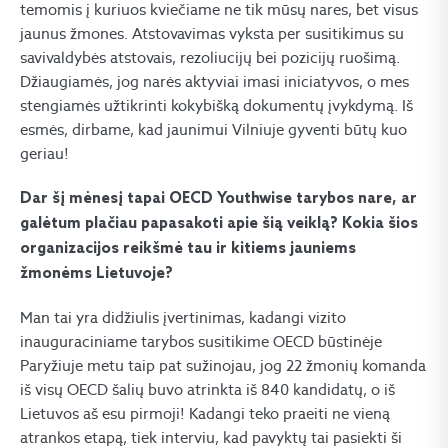
temomis į kuriuos kviečiame ne tik mūsų nares, bet visus
jaunus žmones. Atstovavimas vyksta per susitikimus su
savivaldybės atstovais, rezoliucijų bei pozicijų ruošimą.
Džiaugiamės, jog narės aktyviai imasi iniciatyvos, o mes
stengiamės užtikrinti kokybišką dokumentų įvykdymą. Iš
esmės, dirbame, kad jaunimui Vilniuje gyventi būtų kuo
geriau!
Dar šį mėnesį tapai OECD Youthwise tarybos nare, ar
galėtum plačiau papasakoti apie šią veiklą? Kokia šios
organizacijos reikšmė tau ir kitiems jauniems
žmonėms Lietuvoje?
Man tai yra didžiulis įvertinimas, kadangi vizito
inauguraciniame tarybos susitikime OECD būstinėje
Paryžiuje metu taip pat sužinojau, jog 22 žmonių komanda
iš visų OECD šalių buvo atrinkta iš 840 kandidatų, o iš
Lietuvos aš esu pirmoji! Kadangi teko praeiti ne vieną
atrankos etapą, tiek interviu, kad pavyktų tai pasiekti ši