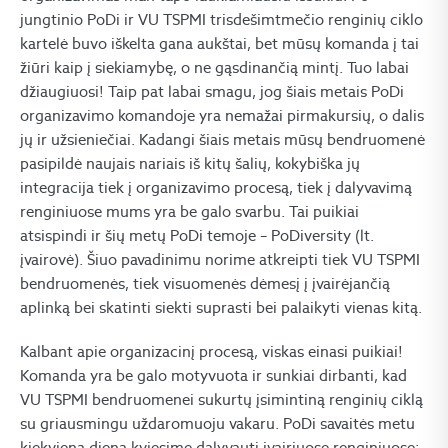
jungtinio PoDi ir VU TSPMI trisdešimtmečio renginių ciklo
kartelė buvo iškelta gana aukštai, bet mūsų komanda į tai
žiūri kaip į siekiamybę, o ne gąsdinančią mintį. Tuo labai
džiaugiuosi! Taip pat labai smagu, jog šiais metais PoDi
organizavimo komandoje yra nemažai pirmakursių, o dalis
jų ir užsieniečiai. Kadangi šiais metais mūsų bendruomenė
pasipildė naujais nariais iš kitų šalių, kokybiška jų
integracija tiek į organizavimo procesą, tiek į dalyvavimą
renginiuose mums yra be galo svarbu. Tai puikiai
atsispindi ir šių metų PoDi temoje – PoDiversity (lt.
įvairovė). Šiuo pavadinimu norime atkreipti tiek VU TSPMI
bendruomenės, tiek visuomenės dėmesį į įvairėjančią
aplinką bei skatinti siekti suprasti bei palaikyti vienas kitą.
Kalbant apie organizacinį procesą, viskas einasi puikiai!
Komanda yra be galo motyvuota ir sunkiai dirbanti, kad
VU TSPMI bendruomenei sukurtų įsimintiną renginių ciklą
su griausmingu uždaromuoju vakaru. PoDi savaitės metu
kiekvieną dieną kviesime dalyvauti įvairiuose renginiuose: