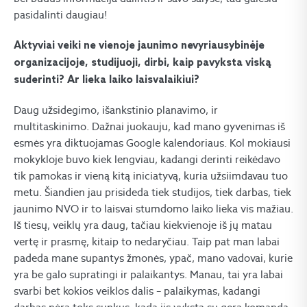
pasidalinti daugiau!
Aktyviai veiki ne vienoje jaunimo nevyriausybinėje
organizacijoje, studijuoji, dirbi, kaip pavyksta viską
suderinti? Ar lieka laiko laisvalaikiui?
Daug užsidegimo, išankstinio planavimo, ir
multitaskinimo.
Dažnai juokauju, kad mano gyvenimas iš
esmės yra diktuojamas
Google
kalendoriaus. Kol mokiausi
mokykloje buvo kiek lengviau, kadangi derinti reikėdavo
tik pamokas ir vieną kitą iniciatyvą, kuria užsiimdavau tuo
metu. Šiandien jau prisideda tiek studijos, tiek darbas, tiek
jaunimo NVO ir to laisvai stumdomo laiko lieka vis mažiau.
Iš tiesų, veiklų yra daug, tačiau kiekvienoje iš jų matau
vertę ir prasmę, kitaip to nedaryčiau. Taip pat man labai
padeda mane supantys žmonės, ypač, mano vadovai, kurie
yra be galo supratingi ir palaikantys. Manau, tai yra labai
svarbi bet kokios veiklos dalis – palaikymas, kadangi