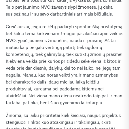
darbas nėra toks sunkus, kada jis vyksta su gera komanda.
Taip pat jaunimo NVO žavesys slypi žmonėse, jų dėka
susipažinau ir su savo darbartiniais artimais bičiuliais.
Greičiausiai, jeigu reikėtų padaryti spontanišką pristatymą
bet kokia tema kiekvienam žmogui pasakočiau apie veiklos
NVO, ypač jauniems žmonėms, nauda ir prasmę. Aš tai
matau kaip be galo vertingą patirtį tiek ugdomų
kompetencijų, tiek galimybių, tiek sutiktų žmonių prasme!
Kiekviena veikla prie kurios prisidedu sekė viena iš kitos ir
veda prie dar diesnių dalykų, dėl to nei laiko, nei jėgų tam
negaila. Manau, kad noras veikti yra ir mano asmenybės
bei charakterio dalis, daug mieliau laiką leidžiu
produktyviai, kurdama bei padedama kitiems nei
atvirkščiai. Nei viena mano diena neatrodo taip pat ir man
tai labai patinka, bent šiuo gyvenimo laikotarpiu.
Žinoma, su laiku prioritetai kiek keičiasi, naujus projektus
stengiuosi rinktis kuo atsakingiau ir tikslingiau, skirti