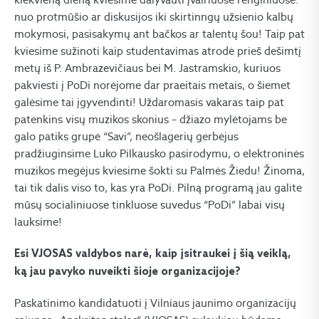
nuo protmūšio ar diskusijos iki skirtinngų užsienio kalbų
mokymosi, pasisakymų ant bačkos ar talentų šou! Taip pat
kviesime sužinoti kaip studentavimas atrodė prieš dešimtį
metų iš P. Ambrazevičiaus bei M. Jastramskio, kuriuos
pakviesti į PoDi norėjome dar praeitais metais, o šiemet
galėsime tai įgyvendinti! Uždaromasis vakaras taip pat
patenkins visų muzikos skonius – džiazo mylėtojams be
galo patiks grupė “Savi”, neošlagerių gerbėjus
pradžiuginsime Luko Pilkausko pasirodymu, o elektroninės
muzikos megėjus kviesime šokti su Palmės Žiedu! Žinoma,
tai tik dalis viso to, kas yra PoDi. Pilną programą jau galite
mūsų socialiniuose tinkluose suvedus “PoDi” labai visų
lauksime!
Esi VJOSAS valdybos narė, kaip įsitraukei į šią veiklą,
ką jau pavyko nuveikti šioje organizacijoje?
Paskatinimo kandidatuoti į Vilniaus jaunimo organizacijų