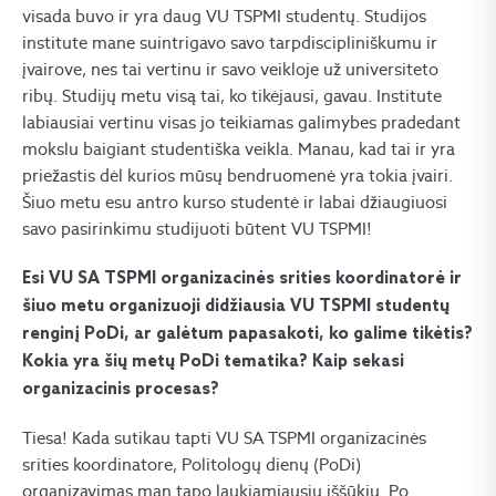
visada buvo ir yra daug VU TSPMI studentų. Studijos
institute mane suintrigavo savo tarpdiscipliniškumu ir
įvairove, nes tai vertinu ir savo veikloje už universiteto
ribų. Studijų metu visą tai, ko tikėjausi, gavau. Institute
labiausiai vertinu visas jo teikiamas galimybes pradedant
mokslu baigiant studentiška veikla. Manau, kad tai ir yra
priežastis dėl kurios mūsų bendruomenė yra tokia įvairi.
Šiuo metu esu antro kurso studentė ir labai džiaugiuosi
savo pasirinkimu studijuoti būtent VU TSPMI!
Esi VU SA TSPMI organizacinės srities koordinatorė ir
šiuo metu organizuoji didžiausia VU TSPMI studentų
renginį PoDi, ar galėtum papasakoti, ko galime tikėtis?
Kokia yra šių metų PoDi tematika? Kaip sekasi
organizacinis procesas?
Tiesa! Kada sutikau tapti VU SA TSPMI organizacinės
srities koordinatore, Politologų dienų (PoDi)
organizavimas man tapo laukiamiausiu iššūkiu. Po