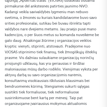
sąjungą „Apskritas stalas“ (VJOSAS) sulaukiau būdama
pirmakurse dėl ankstesnės patirties jaunimo NVO.
Kadangi veikla savivaldybės lygmeniu man nebuvo
svetima, o žmonės su kuriais kandidatavome buvo savo
srities profesionalai, sutikau bei buvau išrinkta tapti
valdybos nare dvejiems metams. Jau praėjo pusė mano
kadencijos, o per šiuos metus su komanda nuveikėme be
galo daug. Atsakingai žiūrime į organizacijos veiklos
kryptis: vienyti, stiprinti, atstovauti. Pradėjome nuo
VJOSAS stiprinimo tiek finansų, tiek žmogiškųjų išteklių
prasme. Vis dažniau sulaukiame organizacijų norinčių
prisijungti užklausų, kas yra geriausias ir širdžiai
maloniausias mūsų darbo rodiklis. Vienijimas vyksta per
aktyvų darbą su savo organizacijomis narėmis,
konsultavimą visokiausiais iškilusiais klausimais bei
bendruomenės kūrimą. Stengiamės sukurti sąlygas
susitikti tiek formaliuose, tiek neformaliuose
susirinkimuose bent kartą per mėnesį. Taip pat
organizuojame įvairiausius mokymus aktualiomis