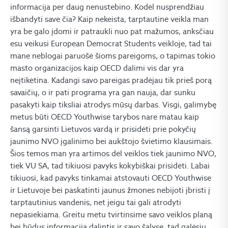
informacija per daug nenustebino. Kodėl nusprendžiau
išbandyti save čia? Kaip nekeista, tarptautinė veikla man
yra be galo įdomi ir patraukli nuo pat mažumos, anksčiau
esu veikusi European Democrat Students veikloje, tad tai
mane neblogai paruošė šioms pareigoms, o tapimas tokio
masto organizacijos kaip OECD dalimi vis dar yra
neįtikėtina. Kadangi savo pareigas pradėjau tik prieš porą
savaičių, o ir pati programa yra gan nauja, dar sunku
pasakyti kaip tiksliai atrodys mūsų darbas. Visgi, galimybę
metus būti OECD Youthwise tarybos nare matau kaip
šansą garsinti Lietuvos vardą ir prisidėti prie pokyčių
jaunimo NVO įgalinimo bei aukštojo švietimo klausimais.
Šios temos man yra artimos dėl veiklos tiek jaunimo NVO,
tiek VU SA, tad tikiuosi pavyks kokybiškai prisidėti. Labai
tikiuosi, kad pavyks tinkamai atstovauti OECD Youthwise
ir Lietuvoje bei paskatinti jaunus žmones nebijoti
įbristi
į
tarptautinius vandenis, net jeigu tai gali atrodyti
nepasiekiama. Greitu metu tvirtinsime savo veiklos planą
bei būdus informacija dalintis ir savo šalyse, tad galėsiu