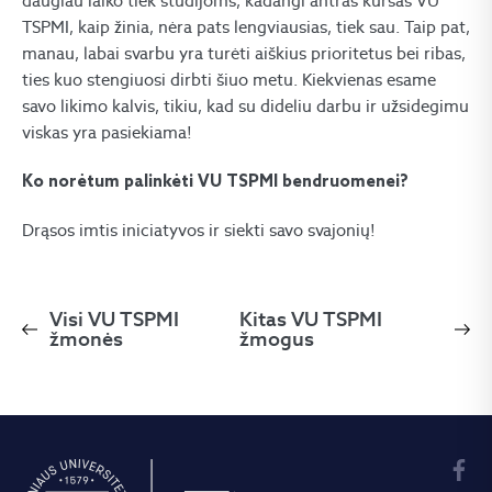
daugiau laiko tiek studijoms, kadangi antras kursas VU
TSPMI, kaip žinia, nėra pats lengviausias, tiek sau. Taip pat,
manau, labai svarbu yra turėti aiškius prioritetus bei ribas,
ties kuo stengiuosi dirbti šiuo metu. Kiekvienas esame
savo likimo kalvis, tikiu, kad su dideliu darbu ir užsidegimu
viskas yra pasiekiama!
Ko norėtum palinkėti VU TSPMI bendruomenei?
Drąsos imtis iniciatyvos ir siekti savo svajonių!
Visi VU TSPMI
Kitas VU TSPMI
žmonės
žmogus