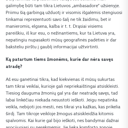
galimybę būti tam tikra Lietuvos „ambasadore“ užsienyje.
Priimu šią garbingą užduotį ir visomis išgalėmis stengiuosi
tinkamai reprezentuoti savo šalį ne tik žaidimu, bet ir
manieromis, elgsena, kalba ir t. t. Drąsiai visiems
pareiškiu, iš kur esu, o nežinantiems, kur ta Lietuva yra,
nepatingiu nupasakoti mūsų geografinės padėties ir dar
baksteliu pirštu į gaublį informacijai užtvirtinti.
Ką patartum tiems žmonėms, kurie dar nėra savęs
atradę?
Aš esu ganėtinai tikra, kad kiekvienas iš mūsų sukurtas
tam tikrai veiklai, kurioje gali nepriekaištingai atsiskleisti.
Tiesiog dauguma žmonių gal yra dar neatradę savęs, tad
labai linkėčiau niekada nesustoti ieškoti. Jeigu nepatinka
veikla, nebijoti jos mesti, nes tikrai yra kažkas, kas prikelia
širdį. Tam tikroje veikloje žmogus atsiskleidžia kitomis
spalvomis. Kai kurie gal bijo ieškoti, nes bandymai dažnai
asocijuojasi su nesėkmėmis. Jie lieka komforto zonoje,