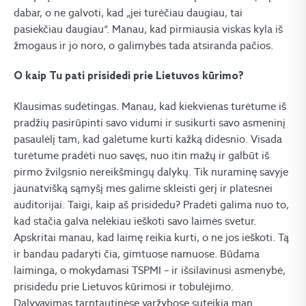
dabar, o ne galvoti, kad „jei turėčiau daugiau, tai
pasiekčiau daugiau“. Manau, kad pirmiausia viskas kyla iš
žmogaus ir jo noro, o galimybės tada atsiranda pačios.
O kaip Tu pati prisidedi prie Lietuvos kūrimo?
Klausimas sudėtingas. Manau, kad kiekvienas turėtume iš
pradžių pasirūpinti savo vidumi ir susikurti savo asmeninį
pasaulėlį tam, kad galėtume kurti kažką didesnio. Visada
turėtume pradėti nuo savęs, nuo itin mažų ir galbūt iš
pirmo žvilgsnio nereikšmingų dalykų. Tik nuraminę savyje
jaunatvišką sąmyšį mes galime skleisti gėrį ir platesnei
auditorijai. Taigi, kaip aš prisidedu? Pradėti galima nuo to,
kad stačia galva nelėkiau ieškoti savo laimės svetur.
Apskritai manau, kad laimę reikia kurti, o ne jos ieškoti. Tą
ir bandau padaryti čia, gimtuose namuose. Būdama
laiminga, o mokydamasi TSPMI – ir išsilavinusi asmenybė,
prisidedu prie Lietuvos kūrimosi ir tobulėjimo.
Dalyvavimas tarptautinėse varžybose suteikia man