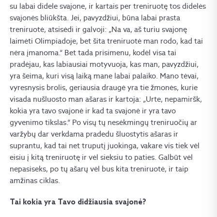
su labai didele svajone, ir kartais per treniruotę tos didelės
svajonės bliūkšta. Jei, pavyzdžiui, būna labai prasta
treniruotė, atsisėdi ir galvoji: „Na va, aš turiu svajonę
laimėti Olimpiadoje, bet šita treniruotė man rodo, kad tai
nėra įmanoma.“ Bet tada prisimenu, kodėl visa tai
pradėjau, kas labiausiai motyvuoja, kas man, pavyzdžiui,
yra šeima, kuri visą laiką mane labai palaiko. Mano tėvai,
vyresnysis brolis, geriausia draugė yra tie žmonės, kurie
visada nušluosto man ašaras ir kartoja: „Urte, nepamiršk,
kokia yra tavo svajonė ir kad ta svajonė ir yra tavo
gyvenimo tikslas.“ Po visų tų nesėkmingų treniruočių ar
varžybų dar verkdama pradedu šluostytis ašaras ir
suprantu, kad tai net truputį juokinga, vakare vis tiek vėl
eisiu į kitą treniruotę ir vėl sieksiu to paties. Galbūt vėl
nepasiseks, po tų ašarų vėl bus kita treniruotė, ir taip
amžinas ciklas.
Tai kokia yra Tavo didžiausia svajonė?