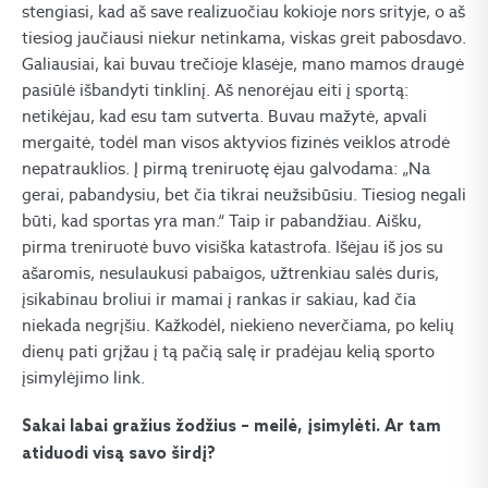
stengiasi, kad aš save realizuočiau kokioje nors srityje, o aš
tiesiog jaučiausi niekur netinkama, viskas greit pabosdavo.
Galiausiai, kai buvau trečioje klasėje, mano mamos draugė
pasiūlė išbandyti tinklinį. Aš nenorėjau eiti į sportą:
netikėjau, kad esu tam sutverta. Buvau mažytė, apvali
mergaitė, todėl man visos aktyvios fizinės veiklos atrodė
nepatrauklios. Į pirmą treniruotę ėjau galvodama: „Na
gerai, pabandysiu, bet čia tikrai neužsibūsiu. Tiesiog negali
būti, kad sportas yra man.“ Taip ir pabandžiau. Aišku,
pirma treniruotė buvo visiška katastrofa. Išėjau iš jos su
ašaromis, nesulaukusi pabaigos, užtrenkiau salės duris,
įsikabinau broliui ir mamai į rankas ir sakiau, kad čia
niekada negrįšiu. Kažkodėl, niekieno neverčiama, po kelių
dienų pati grįžau į tą pačią salę ir pradėjau kelią sporto
įsimylėjimo link.
Sakai labai gražius žodžius – meilė, įsimylėti. Ar tam
atiduodi visą savo širdį?