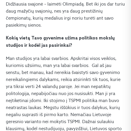
Didžiausia svajonė – laimėti Olimpiadą. Bet iki jos dar turiu
daug mažyčių svajonių, nes yra daug prestižinių
čempionatų, kurių medalius irgi noriu turėti ant savo
pasiekimų sienos.
Kokią vietą Tavo gyvenime užima politikos mokslų
studijos ir kodėl jas pasirinkai?
Man studijos yra labai svarbios. Apskritai visos veiklos,
kuriomis užsiimu, man yra labai svarbios. Gal aš jau
senstu, bet manau, kad nereikia švaistyti savo gyvenimo
nereikalingiems dalykams, reikia atsirinkti tik tuos, kurie
yra tikrai verti 24 valandų paroje. Jei man nepatiktų
politologija, nepabijočiau nuo jos nusisukti. Man ji yra
neįtikėtinai įdomi. Iki stojimo į TSPMI politika man buvo
neatrastas laukas. Mėgstu iššūkius ir tuos dalykus, kurių
negaliu suprasti iš pirmo karto. Nemačiau Lietuvoje
geresnio varianto nei mokytis TSPMI. Dažnai sulaukiu
klausimų, kodėl nestudijuoju, pavyzdžiui, Lietuvos sporto