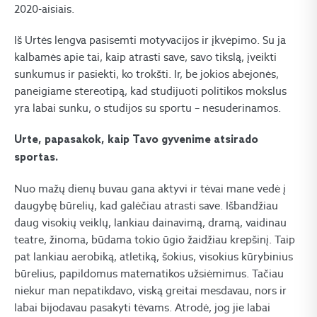
2020-aisiais.
Iš Urtės lengva pasisemti motyvacijos ir įkvėpimo. Su ja
kalbamės apie tai, kaip atrasti save, savo tikslą, įveikti
sunkumus ir pasiekti, ko trokšti. Ir, be jokios abejonės,
paneigiame stereotipą, kad studijuoti politikos mokslus
yra labai sunku, o studijos su sportu – nesuderinamos.
Urte, papasakok, kaip Tavo gyvenime atsirado
sportas.
Nuo mažų dienų buvau gana aktyvi ir tėvai mane vedė į
daugybę būrelių, kad galėčiau atrasti save. Išbandžiau
daug visokių veiklų, lankiau dainavimą, dramą, vaidinau
teatre, žinoma, būdama tokio ūgio žaidžiau krepšinį. Taip
pat lankiau aerobiką, atletiką, šokius, visokius kūrybinius
būrelius, papildomus matematikos užsiėmimus. Tačiau
niekur man nepatikdavo, viską greitai mesdavau, nors ir
labai bijodavau pasakyti tėvams. Atrodė, jog jie labai