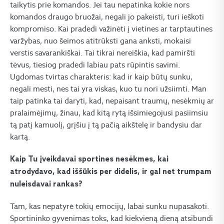
taikytis prie komandos. Jei tau nepatinka kokie nors
komandos draugo bruožai, negali jo pakeisti, turi ieškoti
kompromiso. Kai pradedi važinėti į vietines ar tarptautines
varžybas, nuo šeimos atitrūksti gana anksti, mokaisi
verstis savarankiškai. Tai tikrai nereiškia, kad pamiršti
tėvus, tiesiog pradedi labiau pats rūpintis savimi.
Ugdomas tvirtas charakteris: kad ir kaip būtų sunku,
negali mesti, nes tai yra viskas, kuo tu nori užsiimti. Man
taip patinka tai daryti, kad, nepaisant traumų, nesėkmių ar
pralaimėjimų, žinau, kad kitą rytą išsimiegojusi pasiimsiu
tą patį kamuolį, grįšiu į tą pačią aikštelę ir bandysiu dar
kartą.
Kaip Tu įveikdavai sportines nesėkmes, kai
atrodydavo, kad iššūkis per didelis, ir gal net trumpam
nuleisdavai rankas?
Tam, kas nepatyrė tokių emocijų, labai sunku nupasakoti.
Sportininko gyvenimas toks, kad kiekvieną dieną atsibundi