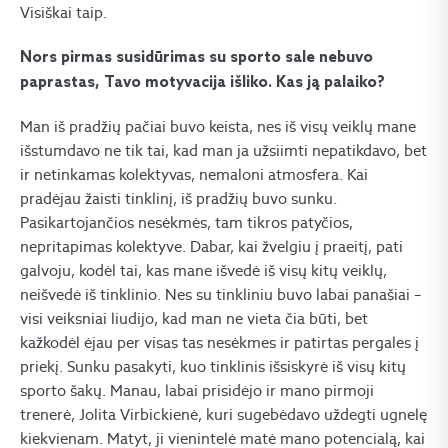
Visiškai taip.
Nors pirmas susidūrimas su sporto sale nebuvo
paprastas, Tavo motyvacija išliko. Kas ją palaiko?
Man iš pradžių pačiai buvo keista, nes iš visų veiklų mane
išstumdavo ne tik tai, kad man ja užsiimti nepatikdavo, bet
ir netinkamas kolektyvas, nemaloni atmosfera. Kai
pradėjau žaisti tinklinį, iš pradžių buvo sunku.
Pasikartojančios nesėkmės, tam tikros patyčios,
nepritapimas kolektyve. Dabar, kai žvelgiu į praeitį, pati
galvoju, kodėl tai, kas mane išvedė iš visų kitų veiklų,
neišvedė iš tinklinio. Nes su tinkliniu buvo labai panašiai –
visi veiksniai liudijo, kad man ne vieta čia būti, bet
kažkodėl ėjau per visas tas nesėkmes ir patirtas pergales į
priekį. Sunku pasakyti, kuo tinklinis išsiskyrė iš visų kitų
sporto šakų. Manau, labai prisidėjo ir mano pirmoji
trenerė, Jolita Virbickienė, kuri sugebėdavo uždegti ugnelę
kiekvienam. Matyt, ji vienintelė matė mano potencialą, kai