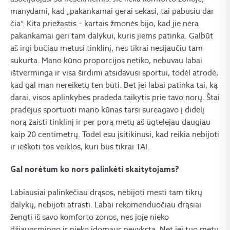
manydami, kad „pakankamai gerai sekasi, tai pabūsiu dar
čia“. Kita priežastis – kartais žmonės bijo, kad jie nėra
pakankamai geri tam dalykui, kuris jiems patinka. Galbūt
aš irgi būčiau metusi tinklinį, nes tikrai nesijaučiu tam
sukurta. Mano kūno proporcijos netiko, nebuvau labai
ištverminga ir visa širdimi atsidavusi sportui, todėl atrodė,
kad gal man nereikėtų ten būti. Bet jei labai patinka tai, ką
darai, visos aplinkybės pradeda taikytis prie tavo norų. Štai
pradėjus sportuoti mano kūnas tarsi sureagavo į didelį
norą žaisti tinklinį ir per porą metų aš ūgtelėjau daugiau
kaip 20 centimetrų. Todėl esu įsitikinusi, kad reikia nebijoti
ir ieškoti tos veiklos, kuri bus tikrai TAI.
Gal norėtum ko nors palinkėti skaitytojams?
Labiausiai palinkėčiau drąsos, nebijoti mesti tam tikrų
dalykų, nebijoti atrasti. Labai rekomenduočiau drąsiai
žengti iš savo komforto zonos, nes joje nieko
džiaugsmingo ir nieko įdomaus nevyksta. Net jei tuo metu