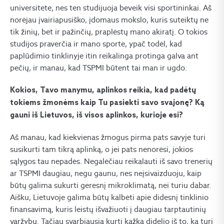
universitete, nes ten studijuoja beveik visi sportininkai. Aš
norėjau įvairiapusiško, įdomaus mokslo, kuris suteiktų ne
tik žinių, bet ir pažinčių, praplėstų mano akiratį. O tokios
studijos praverčia ir mano sporte, ypač todėl, kad
paplūdimio tinklinyje itin reikalinga protinga galva ant
pečių, ir manau, kad TSPMI būtent tai man ir ugdo.
Kokios, Tavo manymu, aplinkos reikia, kad padėtų
tokiems žmonėms kaip Tu pasiekti savo svajonę? Ką
gauni iš Lietuvos, iš visos aplinkos, kurioje esi?
Aš manau, kad kiekvienas žmogus pirma pats savyje turi
susikurti tam tikrą aplinką, o jei pats nenorėsi, jokios
sąlygos tau nepadės. Negalėčiau reikalauti iš savo trenerių
ar TSPMI daugiau, negu gaunu, nes neįsivaizduoju, kaip
būtų galima sukurti geresnį mikroklimatą, nei turiu dabar.
Aišku, Lietuvoje galima būtų kalbėti apie didesnį tinklinio
finansavimą, kuris leistų išvažiuoti į daugiau tarptautinių
varžybų. Tačiau svarbiausia kurti kažką didelio iš to, ką turi