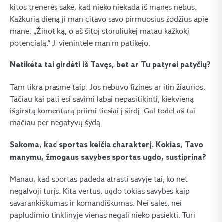
kitos trenerės sakė, kad nieko niekada iš manęs nebus.
Kažkurią dieną ji man citavo savo pirmuosius žodžius apie
mane: „Žinot ką, o aš šitoj storuliukėj matau kažkokį
potencialą.“ Ji vienintelė manim patikėjo.
Netikėta tai girdėti iš Tavęs, bet ar Tu patyrei patyčių?
Tam tikra prasme taip. Jos nebuvo fizinės ar itin žiaurios.
Tačiau kai pati esi savimi labai nepasitikinti, kiekvieną
išgirstą komentarą priimi tiesiai į širdį. Gal todėl aš tai
mačiau per negatyvų šydą.
Sakoma, kad sportas keičia charakterį. Kokias, Tavo
manymu, žmogaus savybes sportas ugdo, sustiprina?
Manau, kad sportas padeda atrasti savyje tai, ko net
negalvoji turįs. Kita vertus, ugdo tokias savybes kaip
savarankiškumas ir komandiškumas. Nei salės, nei
paplūdimio tinklinyje vienas negali nieko pasiekti. Turi