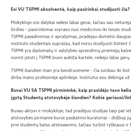
Esi VU TSPMI absolventė, kaip pasirinkai studijuoti čia?
Mokykloje visi dalykai sekėsi labai gerai, tačiau sau neturė
širdies – pasirinkimai svyravo nuo medicinos iki teisės stud
TSPMI pavadinimas ir aprašymas, pradėjau domėtis daugiau,
instituto studentais supratau, kad noriu studijuoti būtent č
TSPMI yra diplomatų ir valstybės sprendimų priėmėjų kalvė.
norint įstoti į TSPMI buvo aukšta kartelė, reikėjo labai gerų 
TSPMI šiandien man yra bendruomenė – čia sutikau iki šiol
dirba mano profesinėje aplinkoje. Institutui esu dėkinga už
Buvai VU SA TSPMI pirmininkė, kaip prasidėjo tavo keli
įgytą Studentų atstovybėje šiandien? Kokie geriausi/lin
Buvau aktyvi ir mokykloje, tad pradėjus studijas taip pat ie
atstovybės pirmame kurse paskatino kuratoriai – didžioji jų 
prie studentų balso atstovavimo, tačiau turbūt ryškiausi ir 