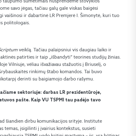
iško taupumo sumetimais nusprendėme stovyklos
nome savo jėgas, tačiau galų gale viskas baigėsi
 vaišinosi ir dabartinė LR Premjerė I. Šimonytė, kuri tuo
s politologais.
Scriptum
veiklą. Tačiau palaipsniui vis daugiau laiko ir
tinės patirties ir taip „išbandyti” teorines studijų žinias.
Vilniuje, vėliau išvažiavau stažuotis į Briuselį, o
s Grybauskaitės rinkimų štabo komandos. Tai buvo
laikotarpį derinti su baigiamojo darbo rašymu.
ivačiame sektoriuje: darbas LR prezidentūroje,
etuvos pašte. Kaip VU TSPMI tau padėjo tavo
d šiandien dirbu komunikacijos srityje. Institute
 temas, įsigilinti į įvairius kontekstus, susieti
 O svarbiausia TSPMI ugdo kritinį mąstymą – jis yra būtinas