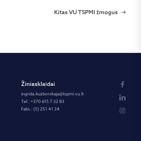
Kitas VU TSPMI žmogus
Žiniasklaidai
ingrida.kuzborskaja@tspmi.vu.lt
Tel.: +370 615 7 32 83
Faks.: (5) 251 41 34