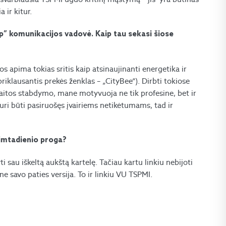
 ir kitur.
” komunikacijos vadovė. Kaip tau sekasi šiose
s apima tokias sritis kaip atsinaujinanti energetika ir
iklausantis prekės ženklas – „CityBee“). Dirbti tokiose
 kaitos stabdymo, mane motyvuoja ne tik profesine, bet ir
uri būti pasiruošęs įvairiems netikėtumams, tad ir
imtadienio proga?
i sau iškeltą aukštą kartelę. Tačiau kartu linkiu nebijoti
ne savo paties versija. To ir linkiu VU TSPMI.