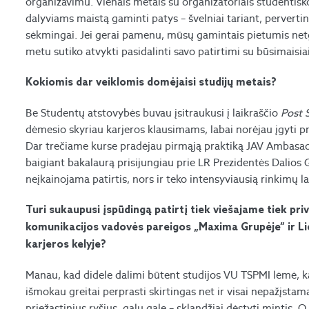
organizavimu. Vienais metais su organizatoriais student
dalyviams maistą gaminti patys – švelniai tariant, perverti
sėkmingai. Jei gerai pamenu, mūsų gamintais pietumis netgi
metu sutiko atvykti pasidalinti savo patirtimi su būsimaisiai
Kokiomis dar veiklomis domėjaisi studijų metais?
Be Studentų atstovybės buvau įsitraukusi į laikraščio
Post 
dėmesio skyriau karjeros klausimams, labai norėjau įgyti prak
Dar trečiame kurse pradėjau pirmąją praktiką JAV Ambasadoje 
baigiant bakalaurą prisijungiau prie LR Prezidentės Dalio
neįkainojama patirtis, nors ir teko intensyviausią rinkimų 
Turi sukaupusi įspūdingą patirtį tiek viešajame tiek pr
komunikacijos vadovės pareigos „Maxima Grupėje“ ir Li
karjeros kelyje?
Manau, kad didele dalimi būtent studijos VU TSPMI lėmė, ka
išmokau greitai perprasti skirtingas net ir visai nepažįstamas
priežastinius ryšius, galų gale – sklandžiai dėstyti mintis.