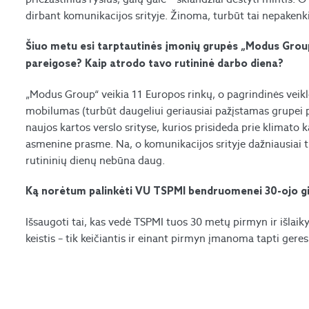
dirbant komunikacijos srityje. Žinoma, turbūt tai nepakenkia
Šiuo metu esi tarptautinės įmonių grupės „Modus Group
pareigose? Kaip atrodo tavo rutininė darbo diena?
„Modus Group“ veikia 11 Europos rinkų, o pagrindinės veiklo
mobilumas (turbūt daugeliui geriausiai pažįstamas grupei pr
naujos kartos verslo srityse, kurios prisideda prie klimato
asmenine prasme. Na, o komunikacijos srityje dažniausiai t
rutininių dienų nebūna daug.
Ką norėtum palinkėti VU TSPMI bendruomenei 30-ojo g
Išsaugoti tai, kas vedė TSPMI tuos 30 metų pirmyn ir išlaikyt
keistis – tik keičiantis ir einant pirmyn įmanoma tapti geres