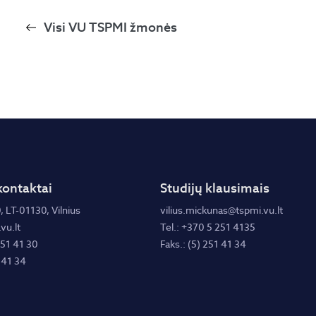
Visi VU TSPMI žmonės
kontaktai
Studijų klausimais
, LT-01130, Vilnius
vilius.mickunas@tspmi.vu.lt
vu.lt
Tel.: +370 5 251 4135
251 41 30
Faks.: (5) 251 41 34
 41 34