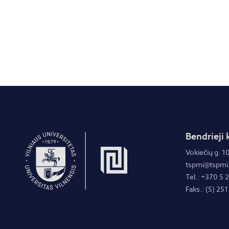
Bendrieji 
Vokiečių g. 10
tspmi@tspmi.
Tel.: +370 5 
Faks.: (5) 251