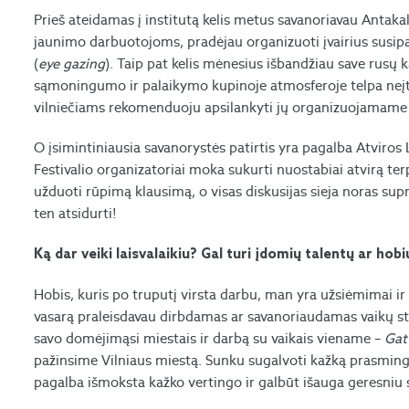
Prieš ateidamas į institutą kelis metus savanoriavau Antak
jaunimo darbuotojoms, pradėjau organizuoti įvairius susip
(
eye gazing
). Taip pat kelis mėnesius išbandžiau save rus
sąmoningumo ir palaikymo kupinoje atmosferoje telpa neįtikė
vilniečiams rekomenduoju apsilankyti jų organizuojamame 
O įsimintiniausia savanorystės patirtis yra pagalba Atviros 
Festivalio organizatoriai moka sukurti nuostabiai atvirą ter
užduoti rūpimą klausimą, o visas diskusijas sieja noras supra
ten atsidurti!
Ką dar veiki laisvalaikiu? Gal turi įdomių talentų ar hobi
Hobis, kuris po truputį virsta darbu, man yra užsiėmimai ir
vasarą praleisdavau dirbdamas ar savanoriaudamas vaikų sto
savo domėjimąsi miestais ir darbą su vaikais viename –
Gat
pažinsime Vilniaus miestą. Sunku sugalvoti kažką prasmin
pagalba išmoksta kažko vertingo ir galbūt išauga geresniu 