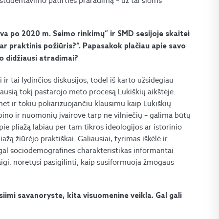
s studentavimo patirties praradimą – už tai šioms
uva po 2020 m. Seimo rinkimų“ ir SMD sesijoje skaitei
 ar praktinis požiūris?“. Papasakok plačiau apie savo
o didžiausi atradimai?
 tai lydinčios diskusijos, todėl iš karto užsidegiau
ausią tokį pastarojo meto procesą Lukiškių aikštėje.
 ir tokiu poliarizuojančiu klausimu kaip Lukiškių
bino ir nuomonių įvairovė tarp ne vilniečių – galima būtų
pie pliažą labiau per tam tikros ideologijos ar istorinio
žą žiūrėjo praktiškai. Galiausiai, tyrimas iškėlė ir
agal sociodemografines charakteristikas informantai
igi, norėtųsi pasigilinti, kaip susiformuoja žmogaus
iimi savanoryste, kita visuomenine veikla. Gal gali