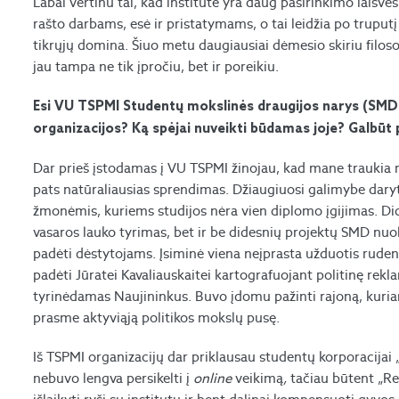
Labai vertinu tai, kad institute yra daug pasirinkimo laisvės
rašto darbams, esė ir pristatymams, o tai leidžia po truputį gi
tikrųjų domina. Šiuo metu daugiausiai dėmesio skiriu filosof
jau tampa ne tik įpročiu, bet ir poreikiu.
Esi VU TSPMI Studentų mokslinės draugijos narys (SMD). 
organizacijos? Ką spėjai nuveikti būdamas joje? Galbūt 
Dar prieš įstodamas į VU TSPMI žinojau, kad mane traukia m
pats natūraliausias sprendimas. Džiaugiuosi galimybe dary
žmonėmis, kuriems studijos nėra vien diplomo įgijimas. Di
vasaros lauko tyrimas, bet ir be didesnių projektų SMD nuol
padėti dėstytojams. Įsiminė viena neįprasta užduotis rudenį:
padėti Jūratei Kavaliauskaitei kartografuojant politinę rekl
tyrinėdamas Naujininkus. Buvo įdomu pažinti rajoną, kuriame
prasme aktyviąją politikos mokslų pusę.
Iš TSPMI organizacijų dar priklausau studentų korporacijai 
nebuvo lengva persikelti į
online
veikimą
,
tačiau būtent „Re