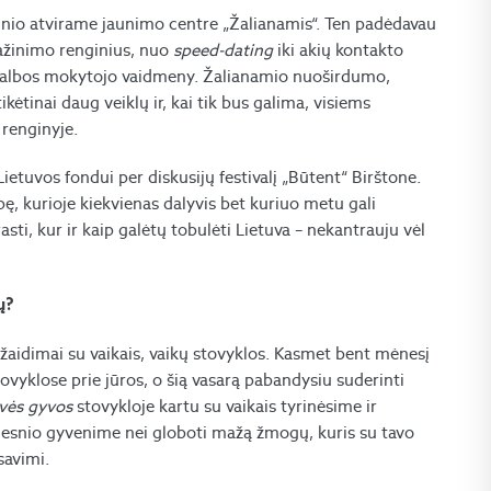
alnio atvirame jaunimo centre „Žalianamis“. Ten padėdavau
ažinimo renginius, nuo
speed-dating
iki akių kontakto
ų kalbos mokytojo vaidmeny. Žalianamio nuoširdumo,
tinai daug veiklų ir, kai tik bus galima, visiems
renginyje.
Lietuvos fondui per diskusijų festivalį „Būtent“ Birštone.
pę, kurioje kiekvienas dalyvis bet kuriuo metu gali
sti, kur ir kaip galėtų tobulėti Lietuva – nekantrauju vėl
ų?
 žaidimai su vaikais, vaikų stovyklos. Kasmet bent mėnesį
vyklose prie jūros, o šią vasarą pabandysiu suderinti
vės gyvos
stovykloje kartu su vaikais tyrinėsime ir
gesnio gyvenime nei globoti mažą žmogų, kuris su tavo
savimi.