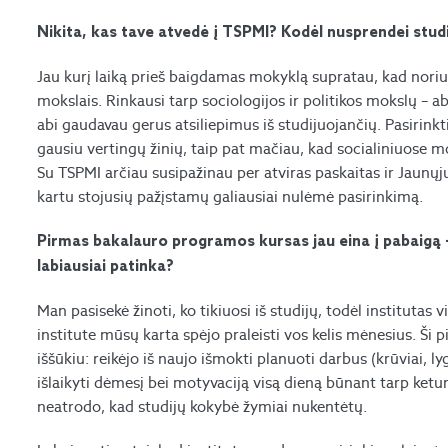
Nikita, kas tave atvedė į TSPMI? Kodėl nusprendei studi
Jau kurį laiką prieš baigdamas mokyklą supratau, kad noriu li
mokslais. Rinkausi tarp sociologijos ir politikos mokslų –
abi gaudavau gerus atsiliepimus iš studijuojančių. Pasirinkti 
gausiu vertingų žinių, taip pat mačiau, kad socialiniuose mo
Su TSPMI arčiau susipažinau per atviras paskaitas ir Jaunųjų
kartu stojusių pažįstamų galiausiai nulėmė pasirinkimą.
Pirmas bakalauro programos kursas jau eina į pabaigą – 
labiausiai patinka?
Man pasisekė žinoti, ko tikiuosi iš studijų, todėl institutas 
institute mūsų karta spėjo praleisti vos kelis mėnesius. Š
iššūkiu: reikėjo iš naujo išmokti planuoti darbus (krūviai, l
išlaikyti dėmesį bei motyvaciją visą dieną būnant tarp keturi
neatrodo, kad studijų kokybė žymiai nukentėtų.