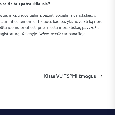
 sritis tau patraukliausia?
tus ir kaip juos galima pažinti socialiniais mokslais, o
 atminties temomis. Tikiuosi, kad pavyks nuveikti ką nors
tų įdomu prisiliesti prie miestų ir praktiškai, pavyzdžiui,
magistratūrą užsienyje
Urban studies
ar panašioje
Kitas VU TSPMI žmogus