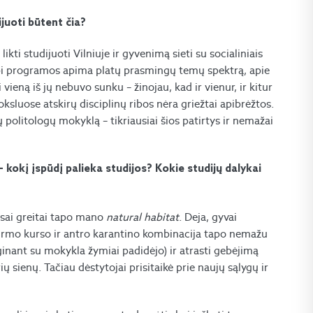
juoti būtent čia?
kti studijuoti Vilniuje ir gyvenimą sieti su socialiniais
 abi programos apima platų prasmingų temų spektrą, apie
vieną iš jų nebuvo sunku – žinojau, kad ir vienur, ir kitur
ksluose atskirų disciplinų ribos nėra griežtai apibrėžtos.
 politologų mokyklą – tikriausiai šios patirtys ir nemažai
kokį įspūdį palieka studijos? Kokie studijų dalykai
visai greitai tapo mano
natural habitat
. Deja, gyvai
i pirmo kurso ir antro karantino kombinacija tapo nemažu
yginant su mokykla žymiai padidėjo) ir atrasti gebėjimą
ų sienų. Tačiau dėstytojai prisitaikė prie naujų sąlygų ir