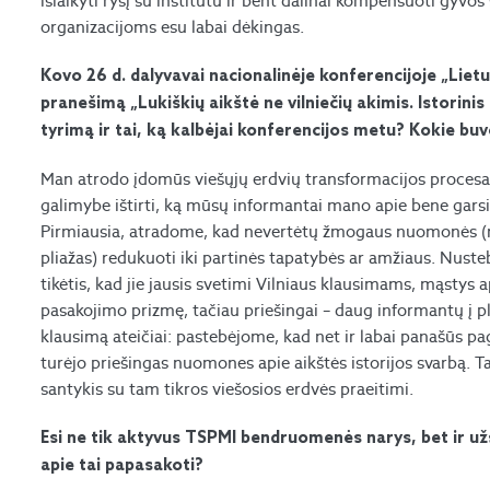
išlaikyti ryšį su institutu ir bent dalinai kompensuoti gyvo
organizacijoms esu labai dėkingas.
Kovo 26 d. dalyvavai nacionalinėje konferencijoje „Liet
pranešimą „Lukiškių aikštė ne vilniečių akimis. Istorinis
tyrimą ir tai, ką kalbėjai konferencijos metu? Kokie buv
Man atrodo įdomūs viešųjų erdvių transformacijos procesai ir
galimybe ištirti, ką mūsų informantai mano apie bene garsi
Pirmiausia, atradome, kad nevertėtų žmogaus nuomonės (net
pliažas) redukuoti iki partinės tapatybės ar amžiaus. Nuste
tikėtis, kad jie jausis svetimi Vilniaus klausimams, mąstys a
pasakojimo prizmę, tačiau priešingai – daug informantų į plia
klausimą ateičiai: pastebėjome, kad net ir labai panašūs p
turėjo priešingas nuomones apie aikštės istorijos svarbą. Ta
santykis su tam tikros viešosios erdvės praeitimi.
Esi ne tik aktyvus TSPMI bendruomenės narys, bet ir užs
apie tai papasakoti?