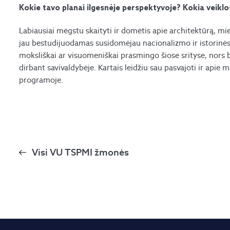
Kokie tavo planai ilgesnėje perspektyvoje? Kokia veiklos
Labiausiai mėgstu skaityti ir domėtis apie architektūrą, mies
jau bestudijuodamas susidomėjau nacionalizmo ir istorinės
moksliškai ar visuomeniškai prasmingo šiose srityse, nors bū
dirbant savivaldybėje. Kartais leidžiu sau pasvajoti ir apie 
programoje.
Visi VU TSPMI žmonės