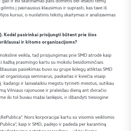
: gali ir esi skatinamas pats domėtis bei ieškoti temų
lintis į įvairiausius klausimus ir suprasti, kas tave iš
ijos kursui, o nuolatinis tekstų skaitymas ir analizavimas
Kodėl pasirinkai prisijungti būtent prie šios
priklausai ir kitoms organizacijoms?
okslinė veikla, tad prisijungimas prie SMD atrodė kaip
ti kažką prasmingo kartu su mokslu besidominčiais
džiausias pasiekimas buvo su grupe kolegų atliktas SMD
at organizuoja seminarus, paskaitas ir kviečia visaip
 kadangi ir laisvalaikiu mėgstu tyrinėti miestus, sutikau
amą Vilniaus rajonuose ir praleidau dieną ant dviračio
 iki tol buvau mažai lankęsis, ir išbandyti tiesiogine
„RePublica“. Nors korporacijai kartu su visomis veiklomis
Publica“, kaip ir SMD, padėjo ir padeda per karantiną