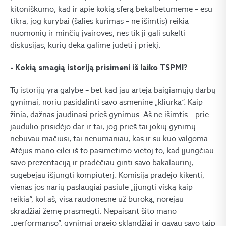
kitoniškumo, kad ir apie kokią sferą bekalbėtumėme – esu
tikra, jog kūrybai (šalies kūrimas – ne išimtis) reikia
nuomonių ir minčių įvairovės, nes tik ji gali sukelti
diskusijas, kurių dėka galime judėti į priekį.
​- Kokią smagią istoriją prisimeni iš laiko TSPMI?
Tų istorijų yra galybė – bet kad jau artėja baigiamųjų darbų
gynimai, noriu pasidalinti savo asmenine „kliurka“. Kaip
žinia, dažnas jaudinasi prieš gynimus. Aš ne išimtis – prie
jaudulio prisidėjo dar ir tai, jog prieš tai jokių gynimų
nebuvau mačiusi, tai nenumaniau, kas ir su kuo valgoma.
Atėjus mano eilei iš to pasimetimo vietoj to, kad įjungčiau
savo prezentaciją ir pradėčiau ginti savo bakalaurinį,
sugebėjau išjungti kompiuterį. Komisija pradėjo kikenti,
vienas jos narių paslaugiai pasiūlė „įjungti viską kaip
reikia“, kol aš, visa raudonesnė už buroką, norėjau
skradžiai žemę prasmegti. Nepaisant šito mano
„performanso”, gynimai praėjo sklandžiai ir gavau savo taip