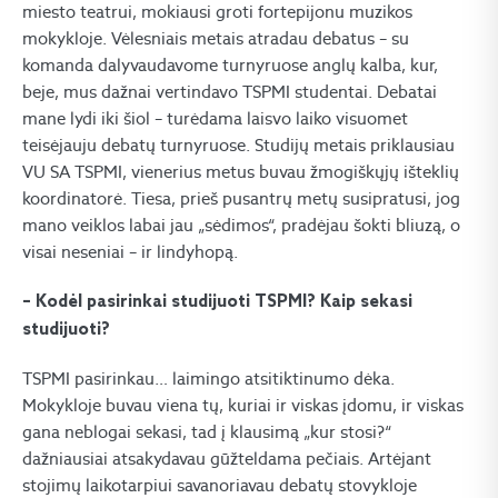
miesto teatrui, mokiausi groti fortepijonu muzikos
mokykloje. Vėlesniais metais atradau debatus – su
komanda dalyvaudavome turnyruose anglų kalba, kur,
beje, mus dažnai vertindavo TSPMI studentai. Debatai
mane lydi iki šiol – turėdama laisvo laiko visuomet
teisėjauju debatų turnyruose. Studijų metais priklausiau
VU SA TSPMI, vienerius metus buvau žmogiškųjų išteklių
koordinatorė. Tiesa, prieš pusantrų metų susipratusi, jog
mano veiklos labai jau „sėdimos“, pradėjau šokti bliuzą, o
visai neseniai – ir lindyhopą.
– Kodėl pasirinkai studijuoti TSPMI? Kaip sekasi
studijuoti?
TSPMI pasirinkau… laimingo atsitiktinumo dėka.
Mokykloje buvau viena tų, kuriai ir viskas įdomu, ir viskas
gana neblogai sekasi, tad į klausimą „kur stosi?“
dažniausiai atsakydavau gūžteldama pečiais. Artėjant
stojimų laikotarpiui savanoriavau debatų stovykloje