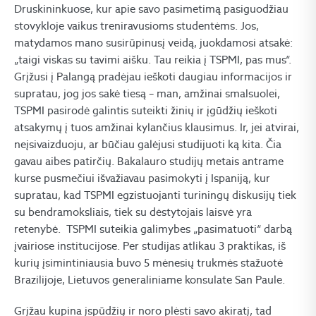
Druskininkuose, kur apie savo pasimetimą pasiguodžiau
stovykloje vaikus treniravusioms studentėms. Jos,
matydamos mano susirūpinusį veidą, juokdamosi atsakė:
„taigi viskas su tavimi aišku. Tau reikia į TSPMI, pas mus“.
Grįžusi į Palangą pradėjau ieškoti daugiau informacijos ir
supratau, jog jos sakė tiesą – man, amžinai smalsuolei,
TSPMI pasirodė galintis suteikti žinių ir įgūdžių ieškoti
atsakymų į tuos amžinai kylančius klausimus. Ir, jei atvirai,
neįsivaizduoju, ar būčiau galėjusi studijuoti ką kita. Čia
gavau aibes patirčių. Bakalauro studijų metais antrame
kurse pusmečiui išvažiavau pasimokyti į Ispaniją, kur
supratau, kad TSPMI egzistuojanti turiningų diskusijų tiek
su bendramoksliais, tiek su dėstytojais laisvė yra
retenybė. TSPMI suteikia galimybes „pasimatuoti“ darbą
įvairiose institucijose. Per studijas atlikau 3 praktikas, iš
kurių įsimintiniausia buvo 5 mėnesių trukmės stažuotė
Brazilijoje, Lietuvos generaliniame konsulate San Paule.
Grįžau kupina įspūdžių ir noro plėsti savo akiratį, tad