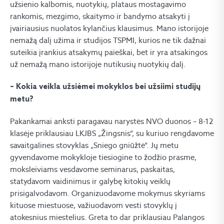
užsienio kalbomis, nuotykių, plataus mostagavimo
rankomis, mezgimo, skaitymo ir bandymo atsakyti į
įvairiausius nuolatos kylančius klausimus. Mano istorijoje
nemažą dalį užima ir studijos TSPMI, kurios ne tik dažnai
suteikia įrankius atsakymų paieškai, bet ir yra atsakingos
už nemažą mano istorijoje nutikusių nuotykių dalį.
– Kokia veikla užsiėmei mokyklos bei užsiimi studijų
metu?
Pakankamai anksti paragavau narystės NVO duonos – 8-12
klasėje priklausiau LKJBS „Žingsnis“, su kuriuo rengdavome
savaitgalines stovyklas „Sniego gniūžtė“. Jų metu
gyvendavome mokykloje tiesiogine to žodžio prasme,
moksleiviams vesdavome seminarus, paskaitas,
statydavom vaidinimus ir galybę kitokių veiklų
prisigalvodavom. Organizuodavome mokymus skyriams
kituose miestuose, važiuodavom vesti stovyklų į
atokesnius miestelius. Greta to dar priklausiau Palangos