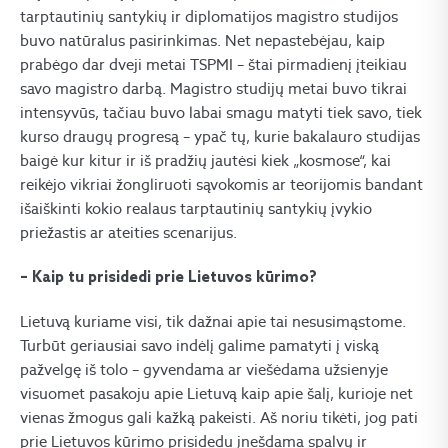
tarptautinių santykių ir diplomatijos magistro studijos
buvo natūralus pasirinkimas. Net nepastebėjau, kaip
prabėgo dar dveji metai TSPMI – štai pirmadienį įteikiau
savo magistro darbą. Magistro studijų metai buvo tikrai
intensyvūs, tačiau buvo labai smagu matyti tiek savo, tiek
kurso draugų progresą – ypač tų, kurie bakalauro studijas
baigė kur kitur ir iš pradžių jautėsi kiek „kosmose“, kai
reikėjo vikriai žongliruoti sąvokomis ar teorijomis bandant
išaiškinti kokio realaus tarptautinių santykių įvykio
priežastis ar ateities scenarijus.
– Kaip tu prisidedi prie Lietuvos kūrimo?
Lietuvą kuriame visi, tik dažnai apie tai nesusimąstome.
Turbūt geriausiai savo indėlį galime pamatyti į viską
pažvelgę iš tolo – gyvendama ar viešėdama užsienyje
visuomet pasakoju apie Lietuvą kaip apie šalį, kurioje net
vienas žmogus gali kažką pakeisti. Aš noriu tikėti, jog pati
prie Lietuvos kūrimo prisidedu įnešdama spalvų ir