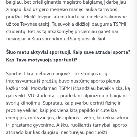
baigiau, bet prieš ginantis magistro baigiamąjį darbą jau
žinojau, kad už gero mėnesio manęs laukia tarnybos
pradžia. Meilė Tėvynei ateina kartu su didele atsakomybe
už tos Tėvynės ateitį. Tą suvokia didžioji dauguma TSPMI
studentų. Bet aš tą atsakomybę prisiėmiau ganėtinai
tiesiogiai, ir šiuo sprendimu džiaugiuosi iki šiol.
Šiuo metu aktyviai sportuoji. Kaip save atradai sporte?
Kas Tave motyvuoja sportuoti?
Sportas tikrai nebuvo naujovė – tik studijos ir jų
intensyvumas iš pradžių buvo nustūmę sporto planus
kažkur toli. Mokydamasi TSPMI išbandžiau beveik viską, ką
gali veikti VU studentai – pradedant alpinizmu ir baigiant
svorių kilnojimu. Supratau, kaip svarbu derinti fizinę ir
protinę veiklas, kaip jos viena kitą papildo ir suteikia
energijos, motyvacijos, disciplinos – visko, ko reikia sėkmei
ir įprastame gyvenime. Aišku, ruošiantis tarnybai, sporto
atsirado kur kas daugiau, nes turėjau pasiruošti