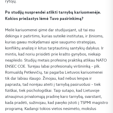
rytojų.
Po studijų nusprendei atlikti tarnybą kariuomenėje.
Kokios priežastys lėmė Tavo pasirinkimą?
Meilė kariuomenei gimė dar studijuojant, už tai esu
dėkinga ir patirtims, kurias suteikė institutas, ir žinioms,
kurias gavau mokydamasi apie saugumo strategijas,
konfliktų analizę ir kitus tarptautinių santykių dalykus. Ir
mintis, kad noriu prisidėti prie krašto gynybos, niekaip
neapleido. Studijų metais profesinę praktiką atlikau NATO
ENSEC COE. Turėjau labai profesionalų viršininką – plk.
Romualdą Petkevičių, tai pagarba Lietuvos kariuomenei
tik dar labiau išaugo. Žinojau, kad nebus lengva ir
paprasta, tad norėjau ateiti į tarnybą pasiruošusi – tiek
fiziškai, tiek psichologiškai. Taip sutapo, kad Lietuvoje
atnaujinus privalomąją pradinę karo tarnybą, svarstant,
kada pradėti, sužinojau, kad pavyko įstoti į TSPMI magistro
programą. Kadangi tokios vietos nesimėto, mokslus