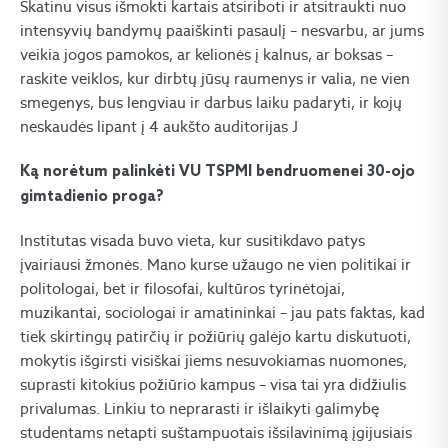
Skatinu visus išmokti kartais atsiriboti ir atsitraukti nuo
intensyvių bandymų paaiškinti pasaulį – nesvarbu, ar jums
veikia jogos pamokos, ar kelionės į kalnus, ar boksas –
raskite veiklos, kur dirbtų jūsų raumenys ir valia, ne vien
smegenys, bus lengviau ir darbus laiku padaryti, ir kojų
neskaudės lipant į 4 aukšto auditorijas J
Ką norėtum palinkėti VU TSPMI bendruomenei 30-ojo
gimtadienio proga?
Institutas visada buvo vieta, kur susitikdavo patys
įvairiausi žmonės. Mano kurse užaugo ne vien politikai ir
politologai, bet ir filosofai, kultūros tyrinėtojai,
muzikantai, sociologai ir amatininkai – jau pats faktas, kad
tiek skirtingų patirčių ir požiūrių galėjo kartu diskutuoti,
mokytis išgirsti visiškai jiems nesuvokiamas nuomones,
suprasti kitokius požiūrio kampus – visa tai yra didžiulis
privalumas. Linkiu to neprarasti ir išlaikyti galimybę
studentams netapti suštampuotais išsilavinimą įgijusiais