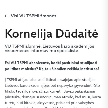
Visi VU TSPMI žmonės
Kornelija Dūdaitė
VU TSPMI alumnė, Lietuvos karo akademijos
visuomenės informavimo specialistė
Esi VU TSPMI absolventė, kodėl pasirinkai studijuoti
politikos mokslus? Ką tau šiandien reiškia institutas?
Į TSPMI atėjau labai atsitiktinai – svajojau apie studijas
Lietuvos karo akademijoje, bet nepavyko įgyvendinti šito
tikslo, tada ilgai svarsčiau, kur eiti. Buvau pakankamai
pilietiška, domėjausi istorija, man atrodė, kad mūsų karta
turėtų būti kitokia, aktyvesnė, prisidėti prie valstybės