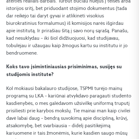
ateities realiais darbais. Turbūt būčiau nuėjus į teisės arba
istorijos sritį, bet priduodant stojimo dokumentus (tada
dar reikėjo tai daryt gyvai ir atlikinėti visokius
biurokratinius formalumus) iš komisijos narės išgirdau
apie institutą. Ir prirašiau šitą į savo norų sąrašą. Panašu,
kad nesuklydau – iki šiol didžiuojuosi, kad studijavau,
tobulėjau ir užaugau kaip žmogus kartu su institutu ir jo
bendruomene.
Koks tavo įsimintiniausias prisiminimas, susijęs su
studijomis institute?
Kol mokiausi bakalauro studijose, TSPMI turėjo mainų
programą su LKA – kariūnai atvykdavo paragauti studento
kasdienybės, o mes galėdavom užsivilkę uniformą truputį
prisiliesti prie karybos mokslų. Tie mainai man kaip civilei
davė labai daug – bendrą suvokimą apie discipliną, krūvį,
atsakomybę, bet svarbiausia – didelį pasitikėjimą
kariuomene ir tais žmonėmis, kurie kasdien saugo mūsų