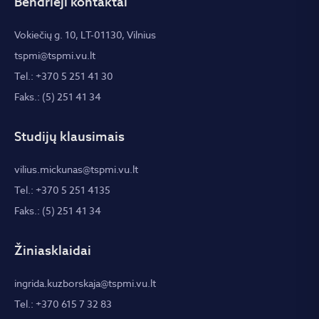
Bendrieji kontaktai
Vokiečių g. 10, LT-01130, Vilnius
tspmi@tspmi.vu.lt
Tel.: +370 5 251 41 30
Faks.: (5) 251 41 34
Studijų klausimais
vilius.mickunas@tspmi.vu.lt
Tel.: +370 5 251 4135
Faks.: (5) 251 41 34
Žiniasklaidai
ingrida.kuzborskaja@tspmi.vu.lt
Tel.: +370 615 7 32 83