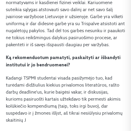
normatyvams ir kasdienei fizinei veiklai. Kariuomenė
suteikia sąlygas atstovauti savo dalinį ar net savo šalį
įvairiose varžybose Lietuvoje ir užsienyje. Garbė yra vilkėti
uniformą ir dar didesnė garbė yra su Trispalve atsistoti ant
nugalėtojų pakylos. Tad dėl tos garbės nesunku ir paaukoti
ne tokius reikšmingus dalykus pasiruošimo procese, ar
pakentėti ir iš savęs išspausti daugiau per varžybas.
Ką rekomenduotum pamatyti, paskaityti ar išbandyti
institutui ir jo bendruomenei?
Kadangi TSPMI studentai visada pasižymėjo tuo, kad
turėdami didžiulius kiekius privalomos literatūros, rašto
darbų deadline‘us, kurie baigėsi vakar, ir diskusijas,
kurioms pasiruošti kartais užtekdavo tik permesti akimis
kolūkiečio kompendiumą (taip, toks irgi buvo), dar
suspėdavo ir į žmones išlįst, aš tikrai nesiūlysiu privalomų
skaitinių J